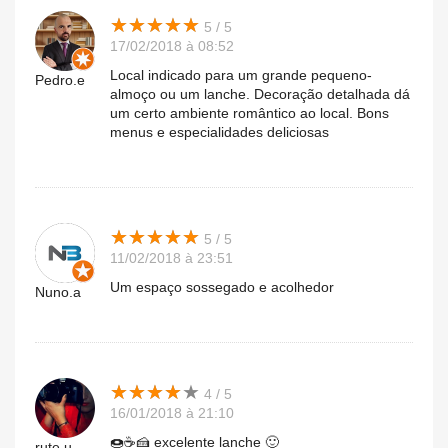
★
★
★
★
★
★
★
★
★
★
5 / 5
17/02/2018 à 08:52
Local indicado para um grande pequeno-
Pedro.e
almoço ou um lanche. Decoração detalhada dá
um certo ambiente romântico ao local. Bons
menus e especialidades deliciosas
★
★
★
★
★
★
★
★
★
★
5 / 5
11/02/2018 à 23:51
Um espaço sossegado e acolhedor
Nuno.a
★
★
★
★
★
★
★
★
★
★
4 / 5
16/01/2018 à 21:10
🍩☕🍰 excelente lanche 🙂
rute.u