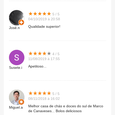
★
★
★
★
★
★
★
★
★
★
5 / 5
04/10/2019 à 20:58
Qualidade superior!
José.n
★
★
★
★
★
★
★
★
★
★
4 / 5
11/08/2019 à 17:55
Apetitoso...
Susete.i
★
★
★
★
★
★
★
★
★
★
5 / 5
08/11/2018 à 16:02
Melhor casa de chás e doces do sul de Marco
Miguel.a
de Canaveses... Bolos deliciosos