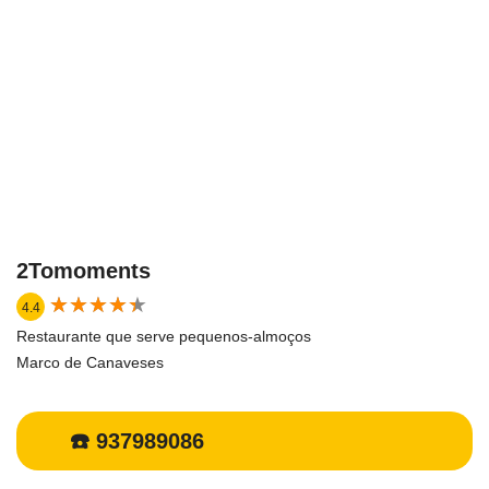
2Tomoments
★
★
★
★
★
★
★
★
★
★
4.4
Restaurante que serve pequenos-almoços
Marco de Canaveses
☎️ 937989086