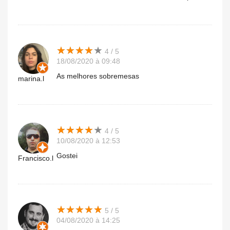
★
★
★
★
★
★
★
★
★
★
4 / 5
18/08/2020 à 09:48
As melhores sobremesas
marina.l
★
★
★
★
★
★
★
★
★
★
4 / 5
10/08/2020 à 12:53
Gostei
Francisco.l
★
★
★
★
★
★
★
★
★
★
5 / 5
04/08/2020 à 14:25