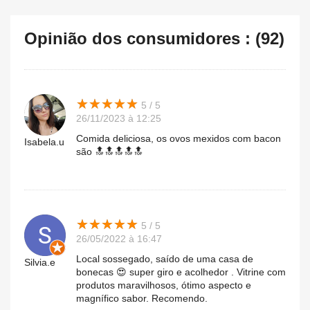
Opinião dos consumidores : (92)
★
★
★
★
★
★
★
★
★
★
5 / 5
26/11/2023 à 12:25
Comida deliciosa, os ovos mexidos com bacon
Isabela.u
são 🔝🔝🔝🔝🔝
★
★
★
★
★
★
★
★
★
★
5 / 5
26/05/2022 à 16:47
Local sossegado, saído de uma casa de
Silvia.e
bonecas 😍 super giro e acolhedor . Vitrine com
produtos maravilhosos, ótimo aspecto e
magnífico sabor. Recomendo.