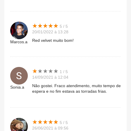
★
★
★
★
★
★
★
★
★
★
5 / 5
20/01/2022 à 13:28
Red velvet muito bom!
Marcos.a
★
★
★
★
★
★
★
★
★
★
1 / 5
14/09/2021 à 12:04
Não gostei. Fraco atendimento, muito tempo de
Sonia.a
espera e no fim estava as torradas frias.
★
★
★
★
★
★
★
★
★
★
5 / 5
26/06/2021 à 09:56