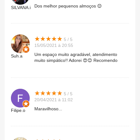
Dos melhor pequenos almoços 😊
SILVANA.i
★
★
★
★
★
★
★
★
★
★
5 / 5
15/05/2021 à 20:55
Um espaço muito agradável, atendimento
Suh.a
muito simpático!! Adorei 😍😊 Recomendo
★
★
★
★
★
★
★
★
★
★
5 / 5
20/04/2021 à 11:02
Maravilhoso...
Filipe.o