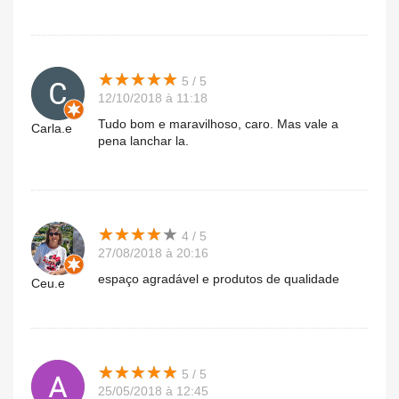
★
★
★
★
★
★
★
★
★
★
5 / 5
12/10/2018 à 11:18
Tudo bom e maravilhoso, caro. Mas vale a
Carla.e
pena lanchar la.
★
★
★
★
★
★
★
★
★
★
4 / 5
27/08/2018 à 20:16
espaço agradável e produtos de qualidade
Ceu.e
★
★
★
★
★
★
★
★
★
★
5 / 5
25/05/2018 à 12:45