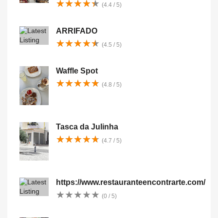
★
★
★
★
★
★
★
★
★
★
(4.4 / 5)
ARRIFADO
★
★
★
★
★
★
★
★
★
★
(4.5 / 5)
Waffle Spot
★
★
★
★
★
★
★
★
★
★
(4.8 / 5)
Tasca da Julinha
★
★
★
★
★
★
★
★
★
★
(4.7 / 5)
https://www.restauranteencontrarte.com/
★
★
★
★
★
★
★
★
★
★
(0 / 5)