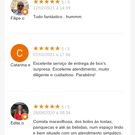
★
★
★
★
★
★
★
★
★
★
5 / 5
12/02/2021 à 14:09
Tudo fantástico...hummm
Filipe.o
★
★
★
★
★
★
★
★
★
★
5 / 5
07/02/2021 à 17:56
Excelente serviço de entrega de box's
Catarina.e
surpresa. Excelente atendimento, muito
diligente e cuidadoso. Parabéns!
★
★
★
★
★
★
★
★
★
★
5 / 5
26/08/2020 à 08:34
Comida maravilhosa, dos bolos às tostas,
Edite.o
panquecas e até as bebidas, num espaço lindo
e bem situado com um atendimento simpático.