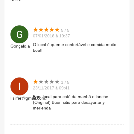
★
★
★
★
★
★
★
★
★
★
5 / 5
07/01/2018 à 19:37
O local é quente confortável e comida muito
Gonçalo.a
boa!!
★
★
★
★
★
★
★
★
★
★
1 / 5
23/11/2017 à 09:41
Bom local para café da manhã e lanche
l.silfer@gmail.com.i
(Original) Buen sitio para desayunar y
merienda