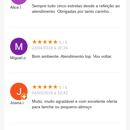
Sempre tudo cinco estrelas desde a refeição ao
Alice.l
atendimento. Obrigadas por tanto carinho...
★
★
★
★
★
★
★
★
★
★
5 / 5
22/04/2018 à 20:34
Bom ambiente. Atendimento top. Vou voltar.
Miguel.o
★
★
★
★
★
★
★
★
★
★
5 / 5
04/03/2018 à 10:42
Muito, muito agradável e com excelente oferta
Joana.i
para lanche ou pequeno-almoço