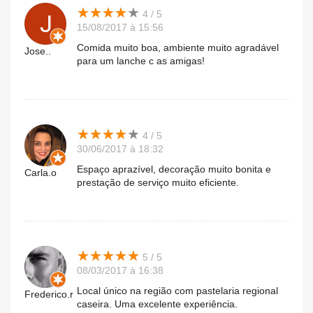
★
★
★
★
★
★
★
★
★
★
4 / 5
15/08/2017 à 15:56
Comida muito boa, ambiente muito agradável
Jose..
para um lanche c as amigas!
★
★
★
★
★
★
★
★
★
★
4 / 5
30/06/2017 à 18:32
Espaço aprazível, decoração muito bonita e
Carla.o
prestação de serviço muito eficiente.
★
★
★
★
★
★
★
★
★
★
5 / 5
08/03/2017 à 16:38
Local único na região com pastelaria regional
Frederico.r
caseira. Uma excelente experiência.