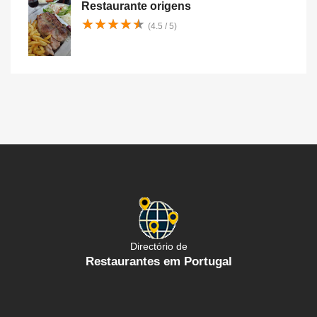
Restaurante origens
★
★
★
★
★
★
★
★
★
★
(4.5 / 5)
Directório de
Restaurantes em Portugal