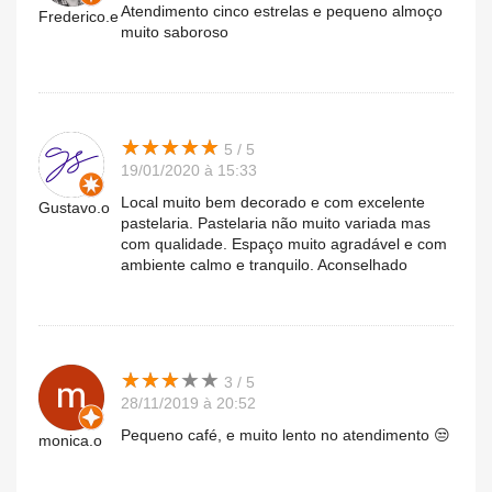
Atendimento cinco estrelas e pequeno almoço
Frederico.e
muito saboroso
★
★
★
★
★
★
★
★
★
★
5 / 5
19/01/2020 à 15:33
Local muito bem decorado e com excelente
Gustavo.o
pastelaria. Pastelaria não muito variada mas
com qualidade. Espaço muito agradável e com
ambiente calmo e tranquilo. Aconselhado
★
★
★
★
★
★
★
★
★
★
3 / 5
28/11/2019 à 20:52
Pequeno café, e muito lento no atendimento 😒
monica.o