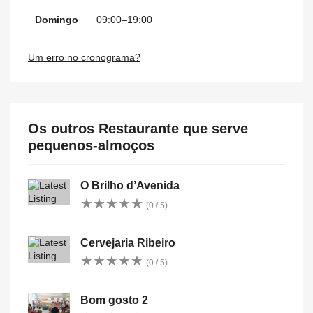
Domingo
09:00–19:00
Um erro no cronograma?
Os outros Restaurante que serve
pequenos-almoços
O Brilho d’Avenida
★
★
★
★
★
★
★
★
★
★
(0 / 5)
Cervejaria Ribeiro
★
★
★
★
★
★
★
★
★
★
(0 / 5)
Bom gosto 2