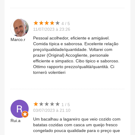
★
★
★
★
★
★
★
★
★
★
4 / 5
11/07/2023 à 23:26
Pessoal acolhedor, eficiente e amigável.
Marco.r
Comida típica e saborosa. Excelente relação
preço/qualidade/quantidade. Voltarei com
prazer (Original) Accogliente, personale
efficiente e simpatico. Cibo tipico e saboroso.
Ottimo rapporto prezzo/qualità/quantità. Ci
tornerò volentieri
★
★
★
★
★
★
★
★
★
★
1 / 5
03/07/2023 à 21:10
Um bacalhau a lagareiro que veio cozido com
Rui.a
batatas cozidas com casca um queijo fresco
congelado pouca qualidade para o preço que