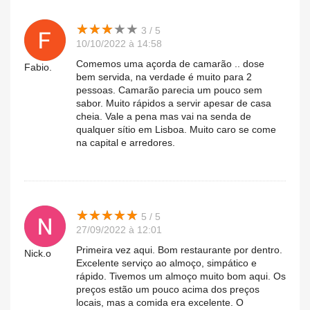
★
★
★
★
★
★
★
★
★
★
3 / 5
10/10/2022 à 14:58
Comemos uma açorda de camarão .. dose
Fabio.
bem servida, na verdade é muito para 2
pessoas. Camarão parecia um pouco sem
sabor. Muito rápidos a servir apesar de casa
cheia. Vale a pena mas vai na senda de
qualquer sítio em Lisboa. Muito caro se come
na capital e arredores.
★
★
★
★
★
★
★
★
★
★
5 / 5
27/09/2022 à 12:01
Primeira vez aqui. Bom restaurante por dentro.
Nick.o
Excelente serviço ao almoço, simpático e
rápido. Tivemos um almoço muito bom aqui. Os
preços estão um pouco acima dos preços
locais, mas a comida era excelente. O