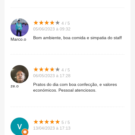
★
★
★
★
★
★
★
★
★
★
4 / 5
05/06/2023 à 09:32
Bom ambiente, boa comida e simpatia do staff
Marco.o
★
★
★
★
★
★
★
★
★
★
4 / 5
06/05/2023 à 17:28
Pratos do dia com boa confecção, e valores
ze.o
económicos. Pessoal atenciosos.
★
★
★
★
★
★
★
★
★
★
5 / 5
13/04/2023 à 17:13