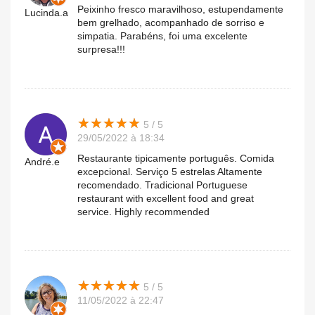
Peixinho fresco maravilhoso, estupendamente
Lucinda.a
bem grelhado, acompanhado de sorriso e
simpatia. Parabéns, foi uma excelente
surpresa!!!
★
★
★
★
★
★
★
★
★
★
5 / 5
29/05/2022 à 18:34
Restaurante tipicamente português. Comida
André.e
excepcional. Serviço 5 estrelas Altamente
recomendado. Tradicional Portuguese
restaurant with excellent food and great
service. Highly recommended
★
★
★
★
★
★
★
★
★
★
5 / 5
11/05/2022 à 22:47