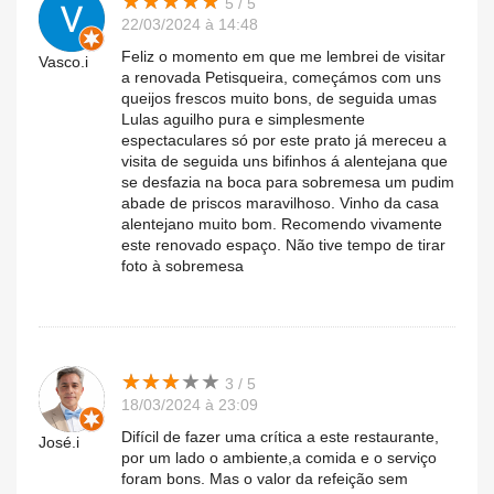
★
★
★
★
★
★
★
★
★
★
5 / 5
22/03/2024 à 14:48
Feliz o momento em que me lembrei de visitar
Vasco.i
a renovada Petisqueira, começámos com uns
queijos frescos muito bons, de seguida umas
Lulas aguilho pura e simplesmente
espectaculares só por este prato já mereceu a
visita de seguida uns bifinhos á alentejana que
se desfazia na boca para sobremesa um pudim
abade de priscos maravilhoso. Vinho da casa
alentejano muito bom. Recomendo vivamente
este renovado espaço. Não tive tempo de tirar
foto à sobremesa
★
★
★
★
★
★
★
★
★
★
3 / 5
18/03/2024 à 23:09
Difícil de fazer uma crítica a este restaurante,
José.i
por um lado o ambiente,a comida e o serviço
foram bons. Mas o valor da refeição sem