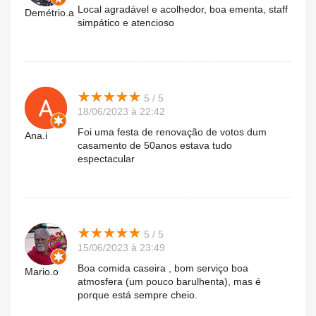
Local agradável e acolhedor, boa ementa, staff
Demétrio.a
simpático e atencioso
★
★
★
★
★
★
★
★
★
★
5 / 5
18/06/2023 à 22:42
Foi uma festa de renovação de votos dum
Ana.i
casamento de 50anos estava tudo
espectacular
★
★
★
★
★
★
★
★
★
★
5 / 5
15/06/2023 à 23:49
Boa comida caseira , bom serviço boa
Mario.o
atmosfera (um pouco barulhenta), mas é
porque está sempre cheio.