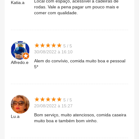
Local com espaço, acessível a cadeiras de
Katia.a
rodas. Vale a pena pagar um pouco mais e
comer com qualidade.
★
★
★
★
★
★
★
★
★
★
5 / 5
30/08/2022 à 16:10
Alem do convívio, comida muito boa e pessoal
Alfredo.e
5*
★
★
★
★
★
★
★
★
★
★
5 / 5
20/08/2022 à 15:27
Bom serviço, muito atenciosos, comida caseira
Lu.a
muito boa e também bom vinho.