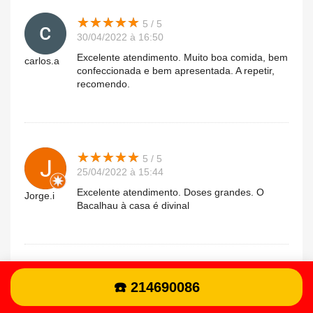
★
★
★
★
★
★
★
★
★
★
5 / 5
30/04/2022 à 16:50
Excelente atendimento. Muito boa comida, bem
carlos.a
confeccionada e bem apresentada. A repetir,
recomendo.
★
★
★
★
★
★
★
★
★
★
5 / 5
25/04/2022 à 15:44
Excelente atendimento. Doses grandes. O
Jorge.i
Bacalhau à casa é divinal
★
★
★
★
★
★
★
★
★
★
4 / 5
☎️ 214690086
17/04/2022 à 20:38