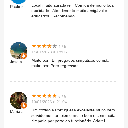
Local muito agradável . Comida de muito boa
Paula.r
qualidade . Atendimento muito amigável e
educados . Recomendo
★
★
★
★
★
★
★
★
★
★
4 / 5
14/01/2023 à 18:05
Muito bom Empregados simpáticos comida
Jose.a
muito boa Para regressar....
★
★
★
★
★
★
★
★
★
★
5 / 5
10/01/2023 à 21:04
Um cozido a Portuguesa excelente muito bem
Maria.a
servido num ambiente muito bom e com muita
simpatia por parte do funcionário. Adorei