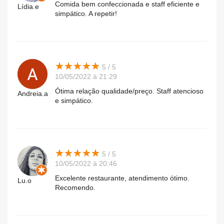
Comida bem confeccionada e staff eficiente e
Lídia.e
simpático. A repetir!
★
★
★
★
★
★
★
★
★
★
5 / 5
10/05/2022 à 21:29
Ótima relação qualidade/preço. Staff atencioso
Andreia.a
e simpático.
★
★
★
★
★
★
★
★
★
★
5 / 5
10/05/2022 à 20:46
Excelente restaurante, atendimento ótimo.
Lu.o
Recomendo.