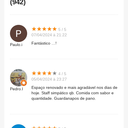
(942)
★
★
★
★
★
★
★
★
★
★
5 / 5
07/04/2024 à 21:22
Fantástico …!
Paulo.i
★
★
★
★
★
★
★
★
★
★
4 / 5
05/04/2024 à 23:27
Espaço renovado e mais agradável nos dias de
Pedro.l
hoje. Staff simpático qb. Comida com sabor e
quantidade. Guardanapos de pano.