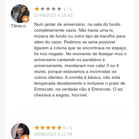
★
★
★
★
★
★
★
★
★
★
1 / 5
27/06/2023 à 19:43
Num jantar de aniversário, na sala do fundo
Tânia.o
completamente vazia. Não havia uma tv,
música de fundo ou outro tipo de barulho para
além do vazio. Pedimos se seria possível
ligarem a coluna que se encontrava no espaço,
foi nos negado. No momento de festejar mos o
aniversário cantando os parabéns à
aniversariante, mandaram nos calar 3 ou 4
vezes, porque estavamos a incomodar os
outros clientes. A comida é básica, não está
temperada devidamente e inclusive o prato de
Entrecote, na verdade não é Entrecote. O wc
cheirava a esgoto, horrível.
★
★
★
★
★
★
★
★
★
★
5 / 5
20/06/2023 à 11:54