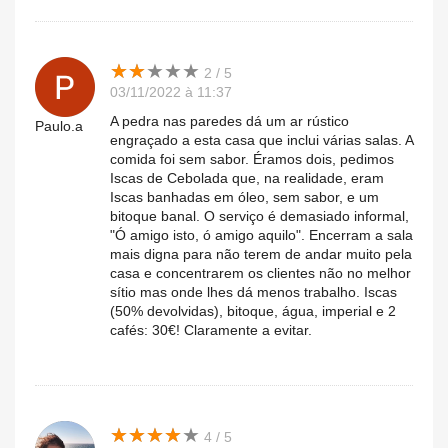
★
★
★
★
★
★
★
★
★
★
2 / 5
03/11/2022 à 11:37
A pedra nas paredes dá um ar rústico
Paulo.a
engraçado a esta casa que inclui várias salas. A
comida foi sem sabor. Éramos dois, pedimos
Iscas de Cebolada que, na realidade, eram
Iscas banhadas em óleo, sem sabor, e um
bitoque banal. O serviço é demasiado informal,
"Ó amigo isto, ó amigo aquilo". Encerram a sala
mais digna para não terem de andar muito pela
casa e concentrarem os clientes não no melhor
sítio mas onde lhes dá menos trabalho. Iscas
(50% devolvidas), bitoque, água, imperial e 2
cafés: 30€! Claramente a evitar.
★
★
★
★
★
★
★
★
★
★
4 / 5