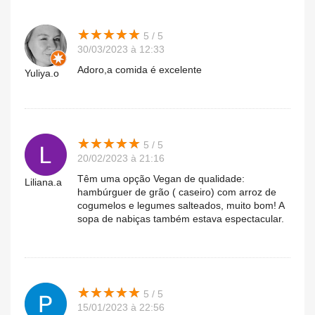
★
★
★
★
★
★
★
★
★
★
5 / 5
30/03/2023 à 12:33
Adoro,a comida é excelente
Yuliya.o
★
★
★
★
★
★
★
★
★
★
5 / 5
20/02/2023 à 21:16
Têm uma opção Vegan de qualidade:
Liliana.a
hambúrguer de grão ( caseiro) com arroz de
cogumelos e legumes salteados, muito bom! A
sopa de nabiças também estava espectacular.
★
★
★
★
★
★
★
★
★
★
5 / 5
15/01/2023 à 22:56