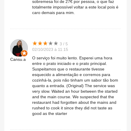
sobremesa foi de 27€ por pessoa, o que faz
totalmente impossível voltar a este local pois é
caro demais para mim.
★
★
★
★
★
★
★
★
★
★
3 / 5
02/10/2023 à 11:15
O serviço foi muito lento. Esperei uma hora
Cansu.a
entre o prato iniciado e o prato principal.
Suspeitamos que o restaurante tivesse
esquecido a alimentação e corremos para
cozinhá-la, pois não tinham um sabor tão bom
quanto a entrada. (Original) The service was
very slow. Waited an hour between the started
and the main course. We suspected that the
restaurant had forgotten about the mains and
rushed to cook it since they did not taste as
good as the starter