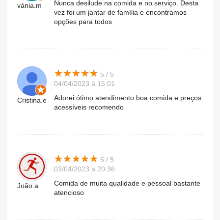
Nunca desilude na comida e no serviço. Desta
vánia.m
vez foi um jantar de família e encontramos
opções para todos
★
★
★
★
★
★
★
★
★
★
5 / 5
04/04/2023 à 15:01
Adorei ótimo atendimento boa comida e preços
Cristina.e
acessíveis recomendo
★
★
★
★
★
★
★
★
★
★
5 / 5
03/04/2023 à 20:36
Comida de muita qualidade e pessoal bastante
João.a
atencioso