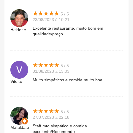
★
★
★
★
★
★
★
★
★
★
5 / 5
23/08/2023 à 10:21
Excelente restaurante, muito bom em
Helder.e
qualidade/preço
★
★
★
★
★
★
★
★
★
★
5 / 5
01/08/2023 à 13:03
Muito simpáticos e comida muito boa
Vitor.o
★
★
★
★
★
★
★
★
★
★
5 / 5
27/07/2023 à 22:18
Staff mto simpático e comida
Mafalda.o
excelente!Recomendo