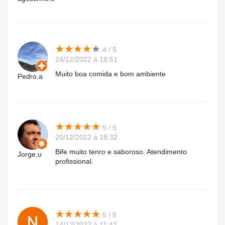
★
★
★
★
★
★
★
★
★
★
4 / 5
24/12/2022 à 18:51
Muito boa comida e bom ambiente
Pedro.a
★
★
★
★
★
★
★
★
★
★
5 / 5
20/12/2022 à 18:32
Bife muito tenro e saboroso. Atendimento
Jorge.u
profissional.
★
★
★
★
★
★
★
★
★
★
5 / 5
14/12/2022 à 11:42