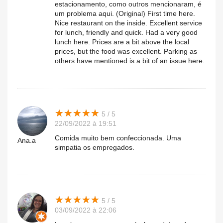
estacionamento, como outros mencionaram, é
um problema aqui. (Original) First time here.
Nice restaurant on the inside. Excellent service
for lunch, friendly and quick. Had a very good
lunch here. Prices are a bit above the local
prices, but the food was excellent. Parking as
others have mentioned is a bit of an issue here.
★
★
★
★
★
★
★
★
★
★
5 / 5
22/09/2022 à 19:51
Comida muito bem confeccionada. Uma
Ana.a
simpatia os empregados.
★
★
★
★
★
★
★
★
★
★
5 / 5
03/09/2022 à 22:06