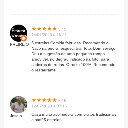
★
★
★
★
★
★
★
★
★
★
5 / 5
14/07/2023 à 15:21
5 estrelas Comida fabulosa. Recomendo o
FREIRE.O
Naco na pedra, esqueci tirar foto. Bom serviço
Dou a sugestão de uma pequena rampa
amovível, no degrau indicado na foto, para
cadeiras de rodas. O resto 100%. Recomendo
o restaurante
★
★
★
★
★
★
★
★
★
★
5 / 5
12/07/2023 à 07:16
Casa muito acolhedora com pratos tradicionais
Jose.a
e staff 5 estrelas.