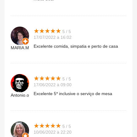
★
★
★
★
★
★
★
★
★
★
5 / 5
17/07/2022 à 16:02
Excelente comida, simpatia e perto de casa
MARIA.M
★
★
★
★
★
★
★
★
★
★
5 / 5
17/06/2022 à 09:00
Excelente 5* inclusive o serviço de mesa
Antonio.o
★
★
★
★
★
★
★
★
★
★
5 / 5
10/06/2022 à 22:20