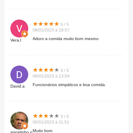
★
★
★
★
★
★
★
★
★
★
5 / 5
08/01/2023 à 18:57
Adoro a comida muito bom mesmo
Vera.l
★
★
★
★
★
★
★
★
★
★
4 / 5
08/01/2023 à 13:59
Funcionários simpáticos e boa comida.
David.a
★
★
★
★
★
★
★
★
★
★
3 / 5
05/01/2023 à 11:51
Muito bom
agostinho.o