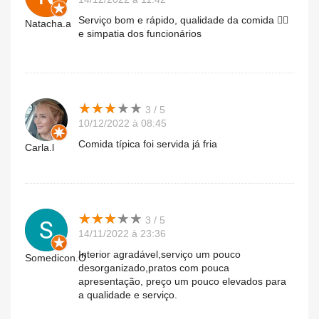
Serviço bom e rápido, qualidade da comida 👌🏽
Natacha.a
e simpatia dos funcionários
★
★
★
★
★
★
★
★
★
★
3 / 5
10/12/2022 à 08:45
Comida típica foi servida já fria
Carla.l
★
★
★
★
★
★
★
★
★
★
3 / 5
14/11/2022 à 23:36
Interior agradável,serviço um pouco
Somedicon.O
desorganizado,pratos com pouca
apresentação, preço um pouco elevados para
a qualidade e serviço.