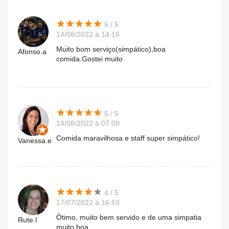
★
★
★
★
★
★
★
★
★
★
5 / 5
14/08/2022 à 14:16
Muito bom serviço(simpático),boa
Afonso.a
comida.Gostei muito
★
★
★
★
★
★
★
★
★
★
5 / 5
14/08/2022 à 07:08
Comida maravilhosa e staff super simpático!
Vanessa.e
★
★
★
★
★
★
★
★
★
★
4 / 5
17/07/2022 à 16:59
Ótimo, muito bem servido e de uma simpatia
Rute.l
muito boa.