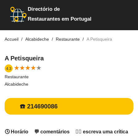
Directório de
Restaurantes em Portugal
Accueil
Alcabideche
Restaurante
A Petisqueira
A Petisqueira
★
★
★
★
★
★
★
★
★
★
4.3
Restaurante
Alcabideche
☎️ 214690086
🕓 Horário
💬 comentários
✍🏻 escreva uma crítica