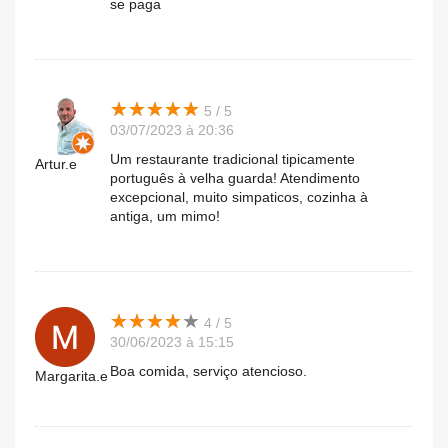
se paga
★
★
★
★
★
★
★
★
★
★
5 / 5
03/07/2023 à 20:36
Um restaurante tradicional tipicamente
Artur.e
português à velha guarda! Atendimento
excepcional, muito simpaticos, cozinha à
antiga, um mimo!
★
★
★
★
★
★
★
★
★
★
4 / 5
30/06/2023 à 15:15
Boa comida, serviço atencioso.
Margarita.e