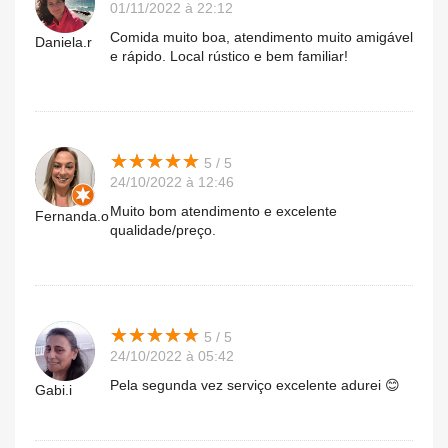
01/11/2022 à 22:12
Comida muito boa, atendimento muito amigável
Daniela.r
e rápido. Local rústico e bem familiar!
★
★
★
★
★
★
★
★
★
★
5 / 5
24/10/2022 à 12:46
Muito bom atendimento e excelente
Fernanda.o
qualidade/preço.
★
★
★
★
★
★
★
★
★
★
5 / 5
24/10/2022 à 05:42
Pela segunda vez serviço excelente adurei 😊
Gabi.i