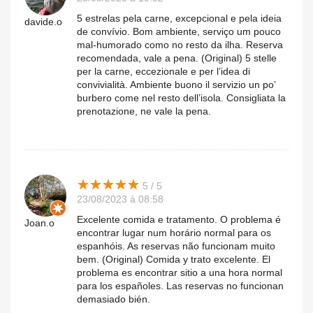
5 estrelas pela carne, excepcional e pela ideia
davide.o
de convívio. Bom ambiente, serviço um pouco
mal-humorado como no resto da ilha. Reserva
recomendada, vale a pena. (Original) 5 stelle
per la carne, eccezionale e per l’idea di
convivialità. Ambiente buono il servizio un po’
burbero come nel resto dell’isola. Consigliata la
prenotazione, ne vale la pena.
★
★
★
★
★
★
★
★
★
★
5 / 5
23/08/2023 à 08:58
Excelente comida e tratamento. O problema é
Joan.o
encontrar lugar num horário normal para os
espanhóis. As reservas não funcionam muito
bem. (Original) Comida y trato excelente. El
problema es encontrar sitio a una hora normal
para los españoles. Las reservas no funcionan
demasiado bién.