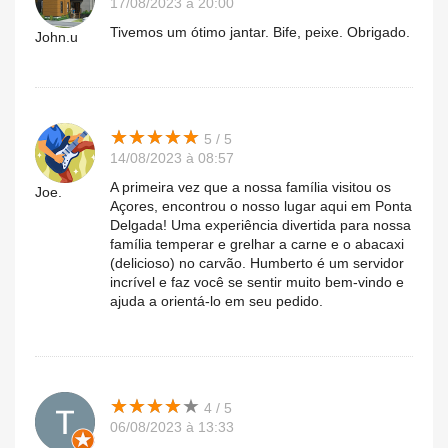
17/08/2023 à 20:00
Tivemos um ótimo jantar. Bife, peixe. Obrigado.
John.u
★
★
★
★
★
★
★
★
★
★
5 / 5
14/08/2023 à 08:57
A primeira vez que a nossa família visitou os
Joe.
Açores, encontrou o nosso lugar aqui em Ponta
Delgada! Uma experiência divertida para nossa
família temperar e grelhar a carne e o abacaxi
(delicioso) no carvão. Humberto é um servidor
incrível e faz você se sentir muito bem-vindo e
ajuda a orientá-lo em seu pedido.
★
★
★
★
★
★
★
★
★
★
4 / 5
06/08/2023 à 13:33