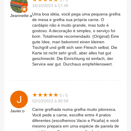
5 / 5
16/10/2023 à 17:45
Uma boa idéia, você pega uma pequena grelha
Jeannette.a
de mesa e grelha sua própria carne. O
cardápio não é muito grande, mas tudo é
gostoso. A decoração é simples, o serviço foi
bom. Totalmente recomendado. (Original) Eine
gute Idee, man bekommt einen kleinen
Tischgrill und grillt sich sein Fleisch selbst. Die
Karte ist nicht sehr groß, aber alles hat gut
geschmeckt. Die Einrichtung ist einfach, der
Service war gut. Durchaus empfehlenswert.
★
★
★
★
★
★
★
★
★
★
5 / 5
02/10/2023 à 00:58
Carne grelhada numa grelha muito pitoresca.
Javier.o
Você pede a carne, escolhe entre 4 pratos
diferentes (escolhemos Vacio e Picaña) e você
mesmo prepara em uma espécie de panela de