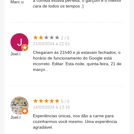
a comida estava perfeita, o garçom é o melhor
Marc.u
cara de todos os tempos :)
★
★
★
★
★
★
★
★
★
★
2 / 5
21/03/2024 à 22:51
Chegaram às 21h40 e já estavam fechados, o
Joel.l
horário de funcionamento do Google está
incorreto. Editar: Esta noite, quinta-feira, 21 de
março...
★
★
★
★
★
★
★
★
★
★
5 / 5
14/03/2024 à 13:16
Experiências únicas, nos dão a carne para
Joel.r
cozinharmos você mesmo. Uma experiência
agradável.