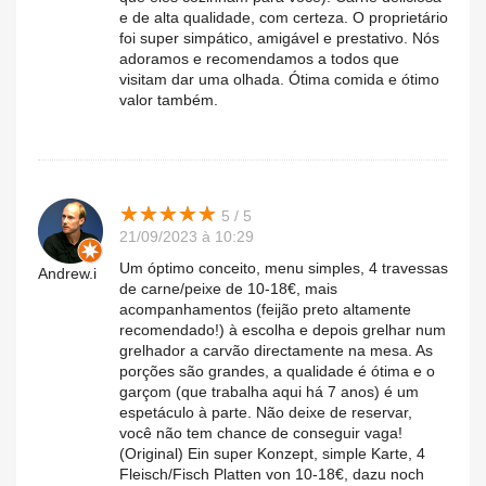
e de alta qualidade, com certeza. O proprietário
foi super simpático, amigável e prestativo. Nós
adoramos e recomendamos a todos que
visitam dar uma olhada. Ótima comida e ótimo
valor também.
★
★
★
★
★
★
★
★
★
★
5 / 5
21/09/2023 à 10:29
Um óptimo conceito, menu simples, 4 travessas
Andrew.i
de carne/peixe de 10-18€, mais
acompanhamentos (feijão preto altamente
recomendado!) à escolha e depois grelhar num
grelhador a carvão directamente na mesa. As
porções são grandes, a qualidade é ótima e o
garçom (que trabalha aqui há 7 anos) é um
espetáculo à parte. Não deixe de reservar,
você não tem chance de conseguir vaga!
(Original) Ein super Konzept, simple Karte, 4
Fleisch/Fisch Platten von 10-18€, dazu noch