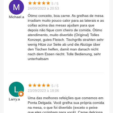
★
★
★
★
★
★
★
★
★
★
5 / 5
24/09/2023 à 20:53
Ótimo conceito, boa carne. As grelhas de mesa
Michael.a
irradiam muito pouco calor para as laterais e as
coifas acima das mesas ajudam para que
depois não fique com cheiro de comida. Ótimo
atendimento, muito divertido (Original) Tolles
Konzept, gutes Fleisch. Tischgrills strahlen sehr
wenig Hitze zur Seite ab und die Abzüge über
den Tischen helfen, damit man danach nicht
nach dem Essen riecht. Tolle Bedienung, sehr
unterhaltsam
★
★
★
★
★
★
★
★
★
★
5 / 5
23/09/2023 à 18:06
Uma das melhores refeições que comemos em
Larry.a
Ponta Delgada. Você grelha sua própria comida
na mesa, o que foi divertido (exceto o peixe
que eles cozinham para você). Carne deliciosa