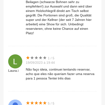
Beilagen (schwarze Bohnen sehr zu
empfehlen!) zur Auswahl und dann wird über
einem Holzkohlegrill direkt am Tisch selbst
gegrillt. Die Portionen sind groß, die Qualität
super und der Kellner (der seit 7 Jahren hier
arbeitet) eine Show für sich. Unbedingt
reservieren, ohne keine Chance auf einen
Platz!
★
★
★
★
★
★
★
★
★
★
1 / 5
19/09/2023 à 19:44
Não faço ideia, continuei tentando reservar,
Laura.i
acho que eles não queriam fazer uma reserva
para 1 pessoa Tentei três dias
★
★
★
★
★
★
★
★
★
★
5 / 5