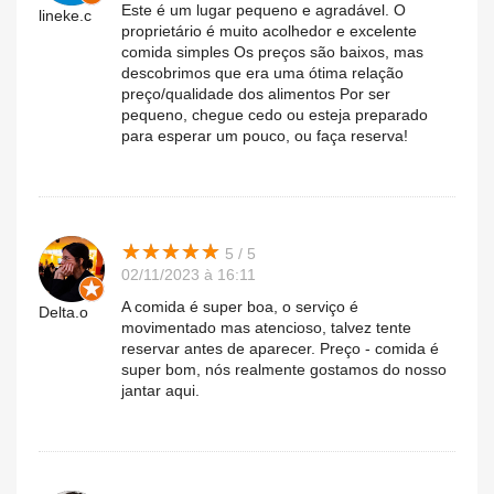
Este é um lugar pequeno e agradável. O
lineke.c
proprietário é muito acolhedor e excelente
comida simples Os preços são baixos, mas
descobrimos que era uma ótima relação
preço/qualidade dos alimentos Por ser
pequeno, chegue cedo ou esteja preparado
para esperar um pouco, ou faça reserva!
★
★
★
★
★
★
★
★
★
★
5 / 5
02/11/2023 à 16:11
A comida é super boa, o serviço é
Delta.o
movimentado mas atencioso, talvez tente
reservar antes de aparecer. Preço - comida é
super bom, nós realmente gostamos do nosso
jantar aqui.