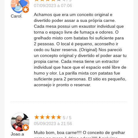
07/09/2023 à 07:06
Achamos que era um conceito original e
Carol.
divertido poder assar a sua própria carne.
Cada mesa possui um exaustor individual que
torna o espaço livre de fumaça e odores. O
grelhado misto com batatas foi suficiente para
2 pessoas. O local é pequeno, aconselho ir
cedo ou fazer reserva. (Original) Nos pareció
un concepto original y divertido el poder asar tu
propia carne. Cada mesa tiene un extractor
individual que hace que el espacio esté libre de
humo y olor. La parilla mixta con patatas fue
suficiente para 2 personas. El sitio es pequeño,
aconsejo ir pronto o reservar.
★
★
★
★
★
★
★
★
★
★
5 / 5
05/09/2023 à 21:56
Muito bom, boa carne!!!! O conceito de grelhar
Joao.a