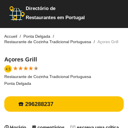
Directório de
Restaurantes em Portugal
Accueil
Ponta Delgada
Restaurante de Cozinha Tradicional Portuguesa
Açores Grill
Açores Grill
★
★
★
★
★
★
★
★
★
★
4.5
Restaurante de Cozinha Tradicional Portuguesa
Ponta Delgada
☎️ 296288237
🕓 Horário
💬 comentários
✍🏻 escreva uma crítica