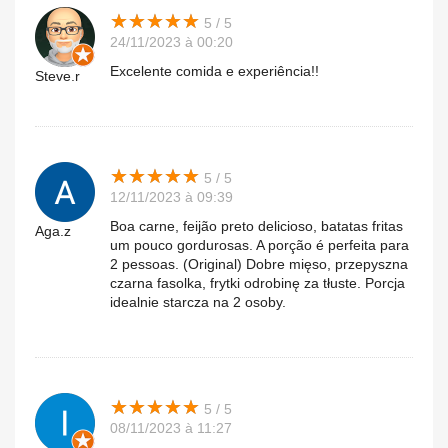
★
★
★
★
★
★
★
★
★
★
5 / 5
24/11/2023 à 00:20
Excelente comida e experiência!!
Steve.r
★
★
★
★
★
★
★
★
★
★
5 / 5
12/11/2023 à 09:39
Boa carne, feijão preto delicioso, batatas fritas
Aga.z
um pouco gordurosas. A porção é perfeita para
2 pessoas. (Original) Dobre mięso, przepyszna
czarna fasolka, frytki odrobinę za tłuste. Porcja
idealnie starcza na 2 osoby.
★
★
★
★
★
★
★
★
★
★
5 / 5
08/11/2023 à 11:27