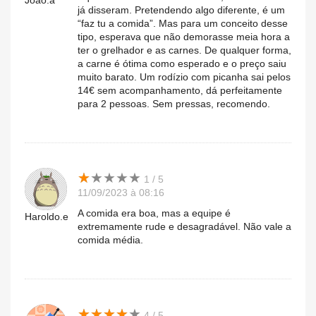
João.a
já disseram. Pretendendo algo diferente, é um
“faz tu a comida”. Mas para um conceito desse
tipo, esperava que não demorasse meia hora a
ter o grelhador e as carnes. De qualquer forma,
a carne é ótima como esperado e o preço saiu
muito barato. Um rodízio com picanha sai pelos
14€ sem acompanhamento, dá perfeitamente
para 2 pessoas. Sem pressas, recomendo.
★
★
★
★
★
★
★
★
★
★
1 / 5
11/09/2023 à 08:16
A comida era boa, mas a equipe é
Haroldo.e
extremamente rude e desagradável. Não vale a
comida média.
★
★
★
★
★
★
★
★
★
★
4 / 5