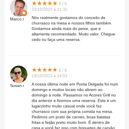
★
★
★
★
★
★
★
★
★
★
5 / 5
23/10/2023 à 21:32
Nós realmente gostamos do conceito de
Marco.r
churrasco na mesa e nossos filhos também.
Gostamos ainda mais do peixe, que é
altamente recomendado. Muito valor. Chegue
cedo ou faça uma reserva.
★
★
★
★
★
★
★
★
★
★
5 / 5
19/10/2023 à 14:53
A nossa última noite em Ponta Delgada foi num
Susan.r
domingo e muitos locais não abrem ao
domingo à noite. Passamos no Acores Grill no
dia anterior e fizemos uma reserva. Este é um
lugarzinho muito casual onde você faz
churrasco com sua própria comida na mesa.
Pedimos um prato de carnes, boas batatas
fritas e feijão preto muito bom. É dentro de
casa e você faz isso com briquetes de carvão