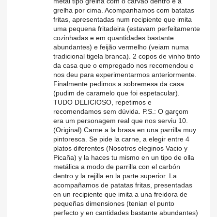
metal tipo grelha com o carvão dentro e a
grelha por cima. Acompanhamos com batatas
fritas, apresentadas num recipiente que imita
uma pequena fritadeira (estavam perfeitamente
cozinhadas e em quantidades bastante
abundantes) e feijão vermelho (veiam numa
tradicional tigela branca). 2 copos de vinho tinto
da casa que o empregado nos recomendou e
nos deu para experimentarmos anteriormente.
Finalmente pedimos a sobremesa da casa
(pudim de caramelo que foi espetacular).
TUDO DELICIOSO, repetimos e
recomendamos sem dúvida. P.S.: O garçom
era um personagem real que nos serviu 10.
(Original) Carne a la brasa en una parrilla muy
pintoresca. Se pide la carne, a elegir entre 4
platos diferentes (Nosotros eleginos Vacio y
Picaña) y la haces tu mismo en un tipo de olla
metálica a modo de parrilla con el carbón
dentro y la rejilla en la parte superior. La
acompañamos de patatas fritas, presentadas
en un recipiente que imita a una freidora de
pequeñas dimensiones (tenian el punto
perfecto y en cantidades bastante abundantes)