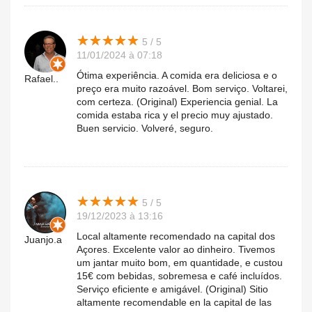
★
★
★
★
★
★
★
★
★
★
5 / 5
11/01/2024 à 07:18
Ótima experiência. A comida era deliciosa e o
Rafael..
preço era muito razoável. Bom serviço. Voltarei,
com certeza. (Original) Experiencia genial. La
comida estaba rica y el precio muy ajustado.
Buen servicio. Volveré, seguro.
★
★
★
★
★
★
★
★
★
★
5 / 5
19/12/2023 à 13:16
Local altamente recomendado na capital dos
Juanjo.a
Açores. Excelente valor ao dinheiro. Tivemos
um jantar muito bom, em quantidade, e custou
15€ com bebidas, sobremesa e café incluídos.
Serviço eficiente e amigável. (Original) Sitio
altamente recomendable en la capital de las