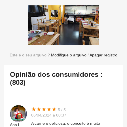
Este é o seu arquivo ?
Modifique o arquivo
/
Apagar registro
Opinião dos consumidores :
(803)
★
★
★
★
★
★
★
★
★
★
5 / 5
06/04/2024 à 00:37
A carne é deliciosa, o conceito é muito
Ana.i