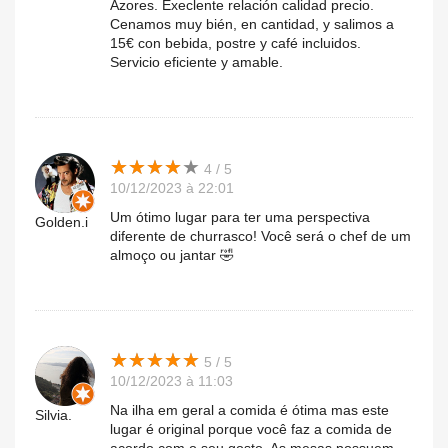
Azores. Execlente relación calidad precio.
Cenamos muy bién, en cantidad, y salimos a
15€ con bebida, postre y café incluidos.
Servicio eficiente y amable.
★
★
★
★
★
★
★
★
★
★
4 / 5
10/12/2023 à 22:01
Um ótimo lugar para ter uma perspectiva
Golden.i
diferente de churrasco! Você será o chef de um
almoço ou jantar 🤣
★
★
★
★
★
★
★
★
★
★
5 / 5
10/12/2023 à 11:03
Na ilha em geral a comida é ótima mas este
Silvia.
lugar é original porque você faz a comida de