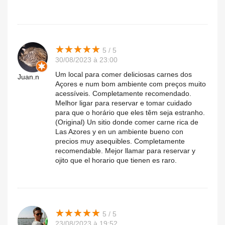
★
★
★
★
★
★
★
★
★
★
5 / 5
30/08/2023 à 23:00
Um local para comer deliciosas carnes dos
Juan.n
Açores e num bom ambiente com preços muito
acessíveis. Completamente recomendado.
Melhor ligar para reservar e tomar cuidado
para que o horário que eles têm seja estranho.
(Original) Un sitio donde comer carne rica de
Las Azores y en un ambiente bueno con
precios muy asequibles. Completamente
recomendable. Mejor llamar para reservar y
ojito que el horario que tienen es raro.
★
★
★
★
★
★
★
★
★
★
5 / 5
23/08/2023 à 19:52