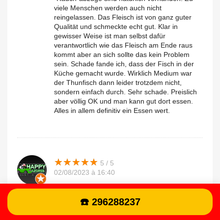
viele Menschen werden auch nicht
reingelassen. Das Fleisch ist von ganz guter
Qualität und schmeckte echt gut. Klar in
gewisser Weise ist man selbst dafür
verantwortlich wie das Fleisch am Ende raus
kommt aber an sich sollte das kein Problem
sein. Schade fande ich, dass der Fisch in der
Küche gemacht wurde. Wirklich Medium war
der Thunfisch dann leider trotzdem nicht,
sondern einfach durch. Sehr schade. Preislich
aber völlig OK und man kann gut dort essen.
Alles in allem definitiv ein Essen wert.
★
★
★
★
★
★
★
★
★
★
5 / 5
02/08/2023 à 16:40
Uma experiencia que não podes te perder!! O
Happy.z
primeiro a destacar é o pessoal que trabalha lá!
☎️ 296288237
Humberto é sem dúvida o melhor empregado
de mesa aqui da ilha São Miguel, tinha muito