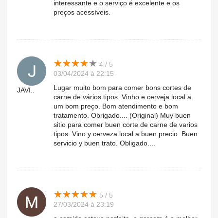
interessante e o serviço é excelente e os
preços acessíveis.
★
★
★
★
★
★
★
★
★
★
4 / 5
03/04/2024 à 22:15
Lugar muito bom para comer bons cortes de
JAVI..
carne de vários tipos. Vinho e cerveja local a
um bom preço. Bom atendimento e bom
tratamento. Obrigado.... (Original) Muy buen
sitio para comer buen corte de carne de varios
tipos. Vino y cerveza local a buen precio. Buen
servicio y buen trato. Obligado....
★
★
★
★
★
★
★
★
★
★
5 / 5
27/03/2024 à 23:19