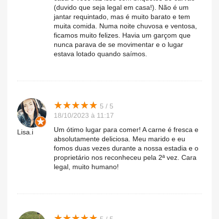
(duvido que seja legal em casa!). Não é um
jantar requintado, mas é muito barato e tem
muita comida. Numa noite chuvosa e ventosa,
ficamos muito felizes. Havia um garçom que
nunca parava de se movimentar e o lugar
estava lotado quando saímos.
★
★
★
★
★
★
★
★
★
★
5 / 5
18/10/2023 à 11:17
Um ótimo lugar para comer! A carne é fresca e
Lisa.i
absolutamente deliciosa. Meu marido e eu
fomos duas vezes durante a nossa estadia e o
proprietário nos reconheceu pela 2ª vez. Cara
legal, muito humano!
★
★
★
★
★
★
★
★
★
★