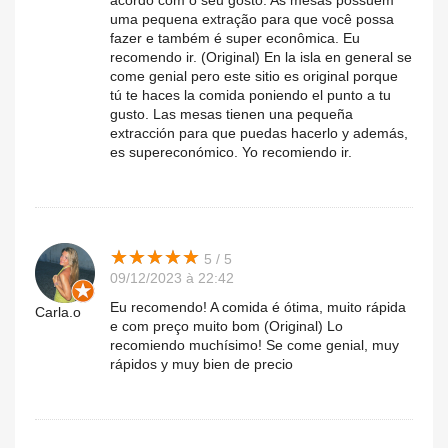
acordo com o seu gosto. As mesas possuem
uma pequena extração para que você possa
fazer e também é super econômica. Eu
recomendo ir. (Original) En la isla en general se
come genial pero este sitio es original porque
tú te haces la comida poniendo el punto a tu
gusto. Las mesas tienen una pequeña
extracción para que puedas hacerlo y además,
es supereconómico. Yo recomiendo ir.
★
★
★
★
★
★
★
★
★
★
5 / 5
09/12/2023 à 22:42
Eu recomendo! A comida é ótima, muito rápida
Carla.o
e com preço muito bom (Original) Lo
recomiendo muchísimo! Se come genial, muy
rápidos y muy bien de precio