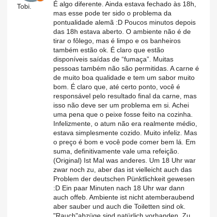
É algo diferente. Ainda estava fechado às 18h,
Tobi.
mas esse pode ter sido o problema da
pontualidade alemã :D Poucos minutos depois
das 18h estava aberto. O ambiente não é de
tirar o fôlego, mas é limpo e os banheiros
também estão ok. É claro que estão
disponíveis saídas de “fumaça”. Muitas
pessoas também não são permitidas. A carne é
de muito boa qualidade e tem um sabor muito
bom. É claro que, até certo ponto, você é
responsável pelo resultado final da carne, mas
isso não deve ser um problema em si. Achei
uma pena que o peixe fosse feito na cozinha.
Infelizmente, o atum não era realmente médio,
estava simplesmente cozido. Muito infeliz. Mas
o preço é bom e você pode comer bem lá. Em
suma, definitivamente vale uma refeição.
(Original) Ist Mal was anderes. Um 18 Uhr war
zwar noch zu, aber das ist vielleicht auch das
Problem der deutschen Pünktlichkeit gewesen
:D Ein paar Minuten nach 18 Uhr war dann
auch offeb. Ambiente ist nicht atemberaubend
aber sauber und auch die Toiletten sind ok.
"Rauch"abzüge sind natürlich vorhanden. Zu