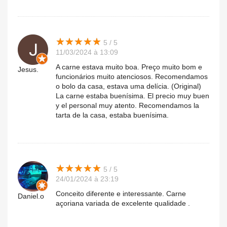
★
★
★
★
★
★
★
★
★
★
5 / 5
11/03/2024 à 13:09
A carne estava muito boa. Preço muito bom e
Jesus.
funcionários muito atenciosos. Recomendamos
o bolo da casa, estava uma delícia. (Original)
La carne estaba buenísima. El precio muy buen
y el personal muy atento. Recomendamos la
tarta de la casa, estaba buenísima.
★
★
★
★
★
★
★
★
★
★
5 / 5
24/01/2024 à 23:19
Conceito diferente e interessante. Carne
Daniel.o
açoriana variada de excelente qualidade .