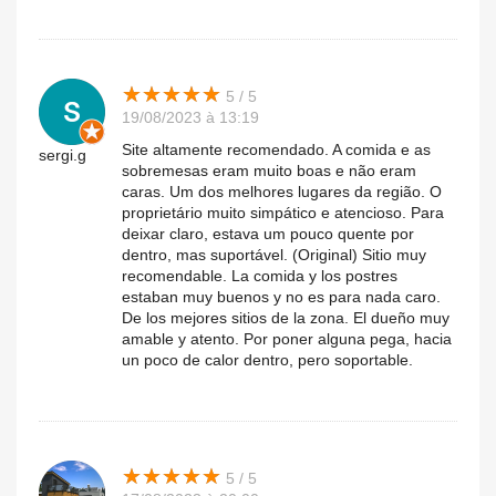
★
★
★
★
★
★
★
★
★
★
5 / 5
19/08/2023 à 13:19
Site altamente recomendado. A comida e as
sergi.g
sobremesas eram muito boas e não eram
caras. Um dos melhores lugares da região. O
proprietário muito simpático e atencioso. Para
deixar claro, estava um pouco quente por
dentro, mas suportável. (Original) Sitio muy
recomendable. La comida y los postres
estaban muy buenos y no es para nada caro.
De los mejores sitios de la zona. El dueño muy
amable y atento. Por poner alguna pega, hacia
un poco de calor dentro, pero soportable.
★
★
★
★
★
★
★
★
★
★
5 / 5