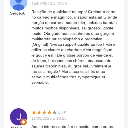
15/09/2023 à 22:50
Relação de qualidade no topo! Grelhar a carne
Serge.A
no carvão é magnífico, o sabor está aí! Grande
porção de carne e batata frita, bebidas baratas,
muitos molhos disponíveis, sal grosso...gostei
muito! Obrigado aos cozinheiros e ao garçom
multitarefa muito simpático e prestativo.
(Original) Niveau rapport qualité au top ! Faire
griller sa viande au charbon c'est magnifique ,
le goût y est ! De grosse portion de viande et
de frites, boissons pas chères, beaucoup de
sauces disponibles, du gros sel...vraiment je
me suis régalé ! Merci aux cuisinés et au
serveur multi-tâches très sympathique et
serviable.
★
★
★
★
★
★
★
★
★
★
4 / 5
11/09/2023 à 10:25
Aqui o interessante é o conceito, como outros