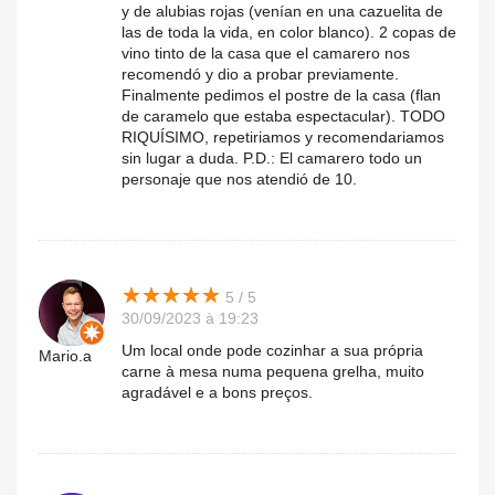
y de alubias rojas (venían en una cazuelita de
las de toda la vida, en color blanco). 2 copas de
vino tinto de la casa que el camarero nos
recomendó y dio a probar previamente.
Finalmente pedimos el postre de la casa (flan
de caramelo que estaba espectacular). TODO
RIQUÍSIMO, repetiriamos y recomendariamos
sin lugar a duda. P.D.: El camarero todo un
personaje que nos atendió de 10.
★
★
★
★
★
★
★
★
★
★
5 / 5
30/09/2023 à 19:23
Um local onde pode cozinhar a sua própria
Mario.a
carne à mesa numa pequena grelha, muito
agradável e a bons preços.