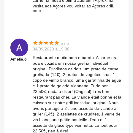
carne na mesa é ótima adorei!!!! A próxima
vesita aos Açores vou voltar ao Açores grill.
!!!!!!!
★
★
★
★
★
★
★
★
★
★
5 / 5
04/09/2023 à 19:30
Restaurante muito bom e barato. A carne era
Amélie.o
boa e cozida em nossa grelha individual
original. Dividimos os dois: um prato de carne
grelhada (14€), 2 pratos de vegetais crus, 1
copo de vinho branco, uma garrafinha de água
e 1 prato de gelado Viennetta. Tudo por
22,50€, nada a dizer! (Original) Très bon
restaurant pas cher. La viande était bonne et la
cuisson sur notre grill individuel original. Nous
avons partagé à 2 : une assiette de viande à
griller (14€), 2 assiettes de crudités, 1 verre de
vin blanc, une petite bouteille d'eau et 1
assiette de glace type viennetta. Le tout pour
22,50€, rien à dire!