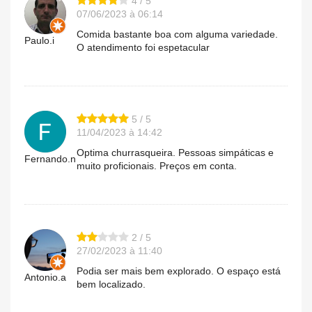
4 / 5
07/06/2023 à 06:14
Comida bastante boa com alguma variedade.
Paulo.i
O atendimento foi espetacular
5 / 5
11/04/2023 à 14:42
Optima churrasqueira. Pessoas simpáticas e
Fernando.n
muito proficionais. Preços em conta.
2 / 5
27/02/2023 à 11:40
Podia ser mais bem explorado. O espaço está
Antonio.a
bem localizado.