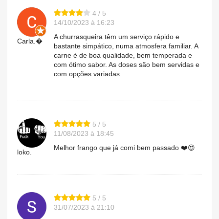
4 / 5
14/10/2023 à 16:23
A churrasqueira têm um serviço rápido e
Carla.�
bastante simpático, numa atmosfera familiar. A
carne é de boa qualidade, bem temperada e
com ótimo sabor. As doses são bem servidas e
com opções variadas.
5 / 5
11/08/2023 à 18:45
Melhor frango que já comi bem passado ❤️😍
loko.
5 / 5
31/07/2023 à 21:10