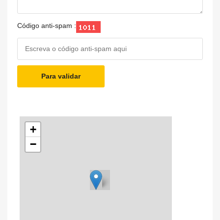
Código anti-spam :
Para validar
+
−