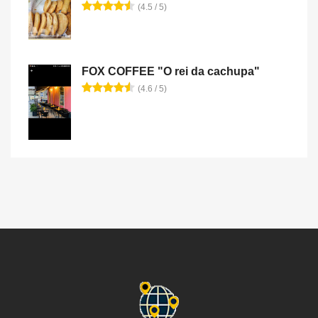
(4.5 / 5)
FOX COFFEE "O rei da cachupa"
(4.6 / 5)