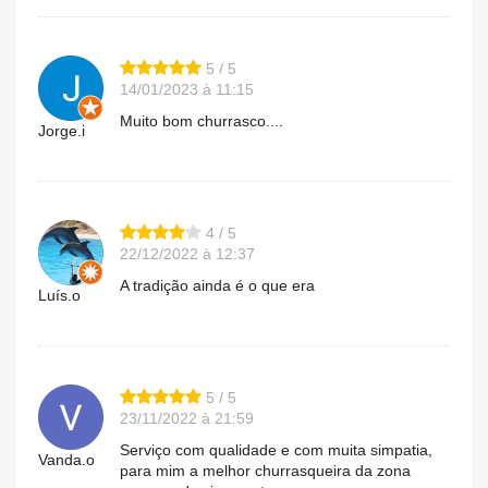
5 / 5
14/01/2023 à 11:15
Muito bom churrasco....
Jorge.i
4 / 5
22/12/2022 à 12:37
A tradição ainda é o que era
Luís.o
5 / 5
23/11/2022 à 21:59
Serviço com qualidade e com muita simpatia,
Vanda.o
para mim a melhor churrasqueira da zona