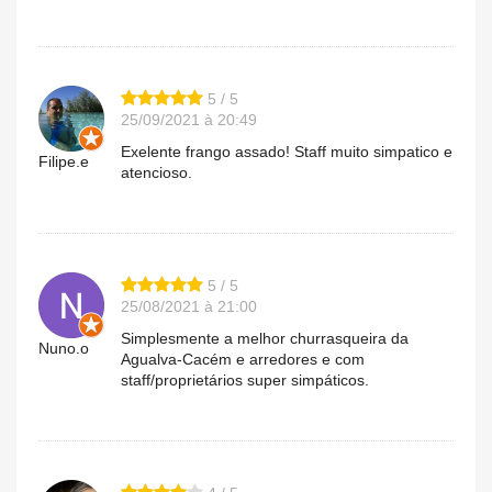
5 / 5
25/09/2021 à 20:49
Exelente frango assado! Staff muito simpatico e
Filipe.e
atencioso.
5 / 5
25/08/2021 à 21:00
Simplesmente a melhor churrasqueira da
Nuno.o
Agualva-Cacém e arredores e com
staff/proprietários super simpáticos.