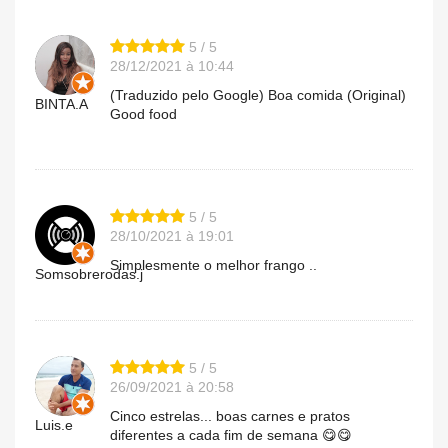
5 / 5
28/12/2021 à 10:44
(Traduzido pelo Google) Boa comida (Original)
BINTA.A
Good food
5 / 5
28/10/2021 à 19:01
Simplesmente o melhor frango ..
Somsobrerodas.j
5 / 5
26/09/2021 à 20:58
Cinco estrelas... boas carnes e pratos
Luis.e
diferentes a cada fim de semana 😋😋