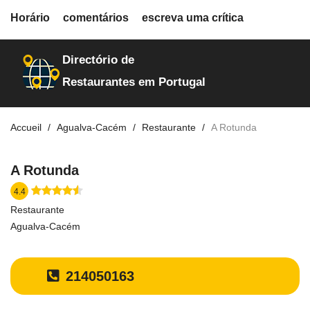
fiche.php
Horário
comentários
escreva uma crítica
restaurantes
10104
Directório de
Restaurantes em Portugal
Accueil
Agualva-Cacém
Restaurante
A Rotunda
A Rotunda
4.4
Restaurante
Agualva-Cacém
214050163