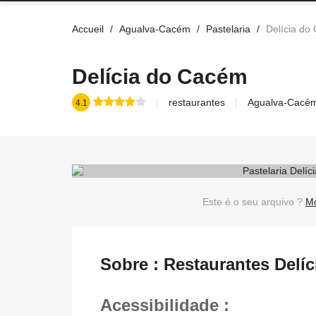
Accueil
Agualva-Cacém
Pastelaria
Delícia do
Delícia do Cacém
restaurantes
Agualva-Cacé
4.1
Este é o seu arquivo ?
Mo
Sobre : Restaurantes Del
Acessibilidade :