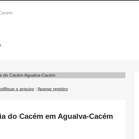
 Cacém
m
difique o arquivo
/
Apagar registro
ícia do Cacém em Agualva-Cacém