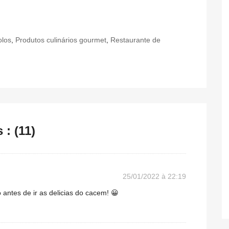
olos
,
Produtos culinários gourmet
,
Restaurante de
: (11)
25/01/2022 à 22:19
antes de ir as delicias do cacem! 😀