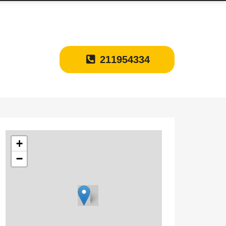
211954334
+
−