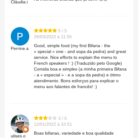
Cláudia.i
5 / 5
28/03/2022 à 11:55
Good, simple food (my first Bifana - the
Perrine.a
« special » one - and sopa da pedra) and great
service. Nice efforts to explain the menu to
French speakers ! :) (Traduzido pelo Google)
Comida boa e simples (a minha primeira Bifana
- a « especial » - e a sopa da pedra) e ótimo
atendimento. Bons esforços para explicar o
menu aos falantes de francês! :)
3 / 5
12/01/2022 à 10:51
Boas bifanas, variedade e boa qualidade
ulises.o