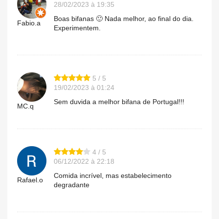
28/02/2023 à 19:35
Boas bifanas 🙂 Nada melhor, ao final do dia.
Fabio.a
Experimentem.
5 / 5
19/02/2023 à 01:24
Sem duvida a melhor bifana de Portugal!!!
MC.q
4 / 5
06/12/2022 à 22:18
Comida incrível, mas estabelecimento
Rafael.o
degradante