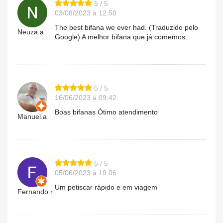
5 / 5
03/08/2023 à 12:50
The best bifana we ever had. (Traduzido pelo
Neuza.a
Google) A melhor bifana que já comemos.
5 / 5
16/06/2023 à 09:42
Boas bifanas Ótimo atendimento
Manuel.a
5 / 5
05/06/2023 à 19:06
Um petiscar rápido e em viagem
Fernando.r