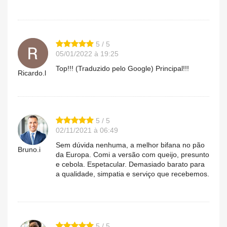
5 / 5
05/01/2022 à 19:25
Top!!! (Traduzido pelo Google) Principal!!!
Ricardo.l
5 / 5
02/11/2021 à 06:49
Sem dúvida nenhuma, a melhor bifana no pão
Bruno.i
da Europa. Comi a versão com queijo, presunto
e cebola. Espetacular. Demasiado barato para
a qualidade, simpatia e serviço que recebemos.
5 / 5