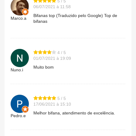
5 / 5
06/07/2021 à 11:58
Bifanas top (Traduzido pelo Google) Top de
Marco.a
bifanas
4 / 5
01/07/2021 à 19:09
Muito bom
Nuno.i
5 / 5
17/06/2021 à 15:10
Melhor bifana, atendimento de excelência.
Pedro.e