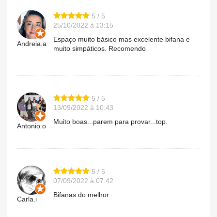
5 / 5
25/10/2022 à 13:15
Espaço muito básico mas excelente bifana e
Andreia.a
muito simpáticos. Recomendo
5 / 5
13/09/2022 à 10:43
Muito boas...parem para provar...top.
Antonio.o
5 / 5
07/09/2022 à 07:42
Bifanas do melhor
Carla.i