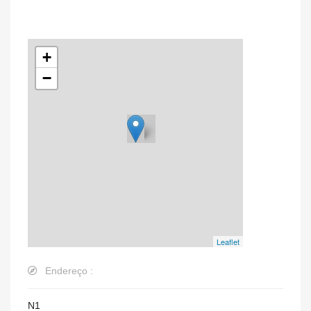
+
−
Leaflet
Endereço :
N1