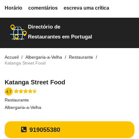
fiche.php
Horário
comentários
escreva uma crítica
restaurantes
18714
Directório de
Restaurantes em Portugal
Accueil
Albergaria-a-Velha
Restaurante
Katanga Street Food
Katanga Street Food
4.7
Restaurante
Albergaria-a-Velha
919055380