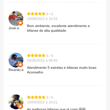
5 / 5
18/08/2022 à 16:53
Bom ambiente, excelente atendimento e
José.a
bifanas de alta qualidade.
5 / 5
15/05/2022 à 08:50
Atendimento 5 estrelas e bifanas muito boas.
Ricardo.e
Aconselho
5 / 5
15/04/2022 à 19:21
As melhoras bifanas que já comi 🤤🤤