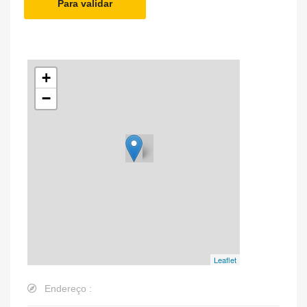
Para validar
+
−
Leaflet
Endereço :