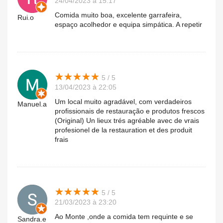
24/04/2023 à 15:17
Comida muito boa, excelente garrafeira,
Rui.o
espaço acolhedor e equipa simpática. A repetir
★
★
★
★
★
★
★
★
★
★
5 / 5
13/04/2023 à 22:05
Um local muito agradável, com verdadeiros
Manuel.a
profissionais de restauração e produtos frescos
(Original) Un lieux trés agréable avec de vrais
profesionel de la restauration et des produit
frais
★
★
★
★
★
★
★
★
★
★
5 / 5
21/03/2023 à 23:20
Ao Monte ,onde a comida tem requinte e se
Sandra.e