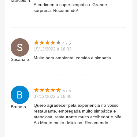
Marcelo.n
Atendimento super simpático. Grande
surpresa. Recomendo!
★
★
★
★
★
★
★
★
★
★
4 / 5
15/12/2022 à 18:33
Muito bom ambiente, comida e simpatia
Susana.o
★
★
★
★
★
★
★
★
★
★
5 / 5
07/12/2022 à 15:48
Quero agradecer pela experiência no vosso
Bruno.o
restaurante, empregada muito simpática e
atenciosa, restaurante muito acolhedor e bife
Ao Monte muito delicioso. Recomendo.