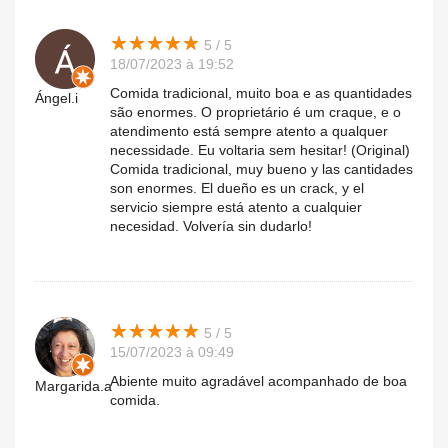
★
★
★
★
★
★
★
★
★
★
5 / 5
18/07/2023 à 19:52
Comida tradicional, muito boa e as quantidades
Ángel.i
são enormes. O proprietário é um craque, e o
atendimento está sempre atento a qualquer
necessidade. Eu voltaria sem hesitar! (Original)
Comida tradicional, muy bueno y las cantidades
son enormes. El dueño es un crack, y el
servicio siempre está atento a cualquier
necesidad. Volvería sin dudarlo!
★
★
★
★
★
★
★
★
★
★
5 / 5
15/07/2023 à 09:49
Abiente muito agradável acompanhado de boa
Margarida.a
comida.