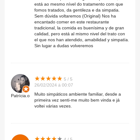
está ao mesmo nível do tratamento com que
fomos tratados, da gentileza e da simpatia.
Sem dúvida voltaremos (Original) Nos ha
encantado comer en este restaurante
tradicional, la comida es buenísima y de gran
calidad, pero está al mismo nivel del trato con
el que nos han atendido, amabilidad y simpatía.
Sin lugar a dudas volveremos
★
★
★
★
★
★
★
★
★
★
5 / 5
26/02/2024 à 00:07
Muito simpáticos ambiente familiar, desde a
Patrícia.o
primeira vez senti-me muito bem vinda e já
voltei várias vezes.
★
★
★
★
★
★
★
★
★
★
4 / 5