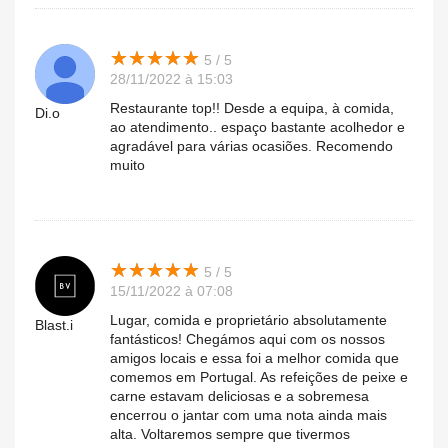
★
★
★
★
★
★
★
★
★
★
5 / 5
28/11/2022 à 15:03
Restaurante top!! Desde a equipa, à comida,
Di.o
ao atendimento.. espaço bastante acolhedor e
agradável para várias ocasiões. Recomendo
muito
★
★
★
★
★
★
★
★
★
★
5 / 5
15/11/2022 à 07:08
Lugar, comida e proprietário absolutamente
Blast.i
fantásticos! Chegámos aqui com os nossos
amigos locais e essa foi a melhor comida que
comemos em Portugal. As refeições de peixe e
carne estavam deliciosas e a sobremesa
encerrou o jantar com uma nota ainda mais
alta. Voltaremos sempre que tivermos