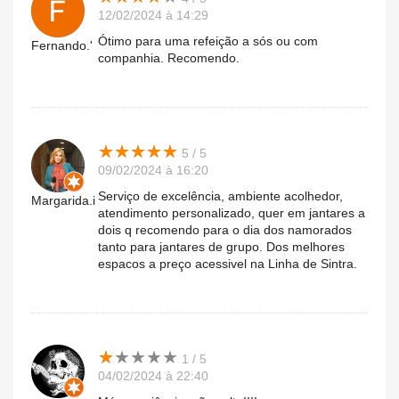
12/02/2024 à 14:29
Ótimo para uma refeição a sós ou com
Fernando.'
companhia. Recomendo.
★
★
★
★
★
★
★
★
★
★
5 / 5
09/02/2024 à 16:20
Serviço de excelência, ambiente acolhedor,
Margarida.i
atendimento personalizado, quer em jantares a
dois q recomendo para o dia dos namorados
tanto para jantares de grupo. Dos melhores
espacos a preço acessivel na Linha de Sintra.
★
★
★
★
★
★
★
★
★
★
1 / 5
04/02/2024 à 22:40