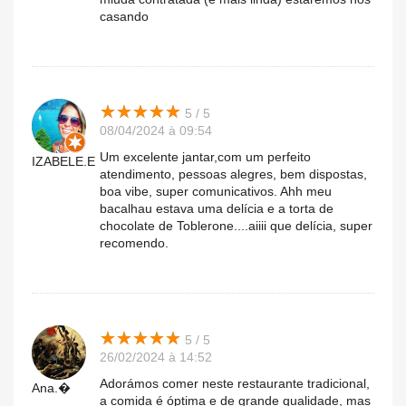
casando
★
★
★
★
★
★
★
★
★
★
5 / 5
08/04/2024 à 09:54
Um excelente jantar,com um perfeito
IZABELE.E
atendimento, pessoas alegres, bem dispostas,
boa vibe, super comunicativos. Ahh meu
bacalhau estava uma delícia e a torta de
chocolate de Toblerone....aiiii que delícia, super
recomendo.
★
★
★
★
★
★
★
★
★
★
5 / 5
26/02/2024 à 14:52
Adorámos comer neste restaurante tradicional,
Ana.�
a comida é óptima e de grande qualidade, mas