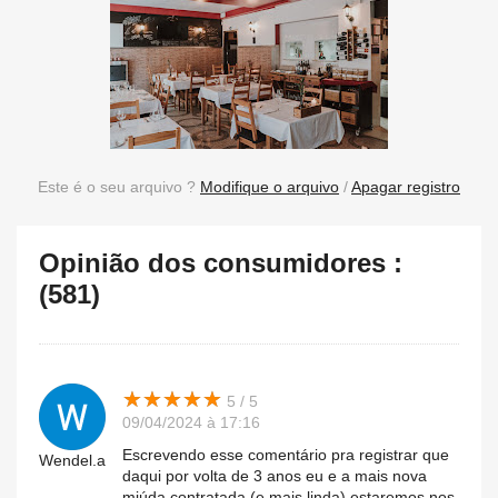
Este é o seu arquivo ?
Modifique o arquivo
/
Apagar registro
Opinião dos consumidores :
(581)
★
★
★
★
★
★
★
★
★
★
5 / 5
09/04/2024 à 17:16
Escrevendo esse comentário pra registrar que
Wendel.a
daqui por volta de 3 anos eu e a mais nova
miúda contratada (e mais linda) estaremos nos