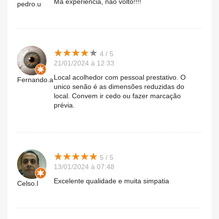
Má experiência, não volto!!!!
pedro.u
★
★
★
★
★
★
★
★
★
★
4 / 5
21/01/2024 à 12:33
Local acolhedor com pessoal prestativo. O
Fernando.a
unico senão é as dimensões reduzidas do
local. Convem ir cedo ou fazer marcação
prévia.
★
★
★
★
★
★
★
★
★
★
5 / 5
13/01/2024 à 07:48
Excelente qualidade e muita simpatia
Celso.l