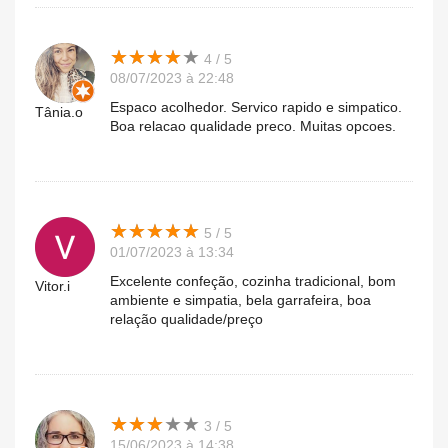
★
★
★
★
★
★
★
★
★
★
4 / 5
08/07/2023 à 22:48
Espaco acolhedor. Servico rapido e simpatico.
Tânia.o
Boa relacao qualidade preco. Muitas opcoes.
★
★
★
★
★
★
★
★
★
★
5 / 5
01/07/2023 à 13:34
Excelente confeção, cozinha tradicional, bom
Vitor.i
ambiente e simpatia, bela garrafeira, boa
relação qualidade/preço
★
★
★
★
★
★
★
★
★
★
3 / 5
15/06/2023 à 14:38