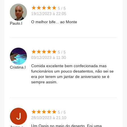
★
★
★
★
★
★
★
★
★
★
5 / 5
19/12/2023 à 22:05
O melhor bife... ao Monte
Paulo.l
★
★
★
★
★
★
★
★
★
★
5 / 5
03/12/2023 à 11:30
Comida excelente bem confecionada mas
Cristina.l
funcionários um pouco desatentos, não sei se
era por terem um jantar de aniversario se é
sempre assim.
★
★
★
★
★
★
★
★
★
★
5 / 5
28/10/2023 à 21:10
Um Oasis no meio do deserto. Foi uma