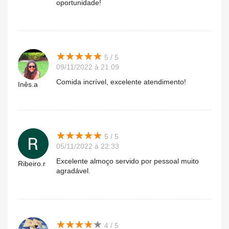
oportunidade!
★
★
★
★
★
★
★
★
★
★
5 / 5
09/11/2022 à 21:09
Comida incrível, excelente atendimento!
Inês.a
★
★
★
★
★
★
★
★
★
★
5 / 5
05/11/2022 à 22:33
Excelente almoço servido por pessoal muito
Ribeiro.r
agradável.
★
★
★
★
★
★
★
★
★
★
4 / 5