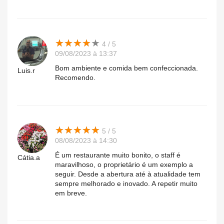
★
★
★
★
★
★
★
★
★
★
4 / 5
09/08/2023 à 13:37
Bom ambiente e comida bem confeccionada.
Luis.r
Recomendo.
★
★
★
★
★
★
★
★
★
★
5 / 5
08/08/2023 à 14:30
É um restaurante muito bonito, o staff é
Cátia.a
maravilhoso, o proprietário é um exemplo a
seguir. Desde a abertura até à atualidade tem
sempre melhorado e inovado. A repetir muito
em breve.