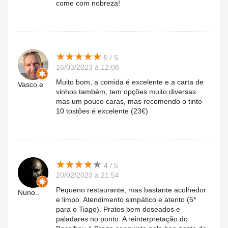
come com nobreza!
★
★
★
★
★
★
★
★
★
★
5 / 5
16/03/2023 à 12:08
Muito bom, a comida é excelente e a carta de
Vasco.e
vinhos também, tem opções muito diversas
mas um pouco caras, mas recomendo o tinto
10 tostões é excelente (23€)
★
★
★
★
★
★
★
★
★
★
4 / 5
20/02/2023 à 21:54
Pequeno restaurante, mas bastante acolhedor
Nuno..
e limpo. Atendimento simpático e atento (5*
para o Tiago). Pratos bem doseados e
paladares no ponto. A reinterpretação do