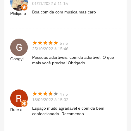
01/11/2022 à 11:15
Boa comida com musica mas caro
Philipe.o
★
★
★
★
★
★
★
★
★
★
5 / 5
25/10/2022 à 15:46
Pessoas adoráveis, comida adorável. O que
Googy.i
mais você precisa! Obrigado.
★
★
★
★
★
★
★
★
★
★
4 / 5
13/09/2022 à 15:02
Espaço muito agradável e comida bem
Rute.a
confeccionada. Recomendo