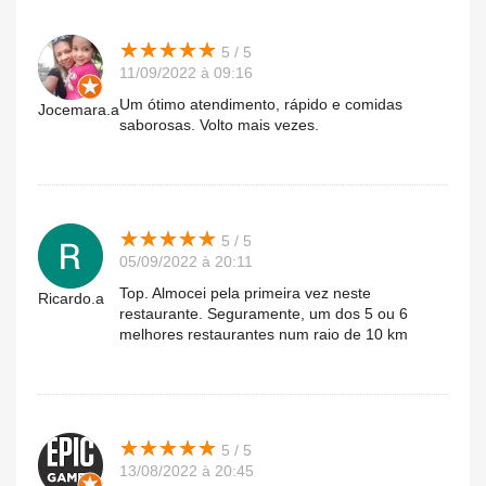
★
★
★
★
★
★
★
★
★
★
5 / 5
11/09/2022 à 09:16
Um ótimo atendimento, rápido e comidas
Jocemara.a
saborosas. Volto mais vezes.
★
★
★
★
★
★
★
★
★
★
5 / 5
05/09/2022 à 20:11
Top. Almocei pela primeira vez neste
Ricardo.a
restaurante. Seguramente, um dos 5 ou 6
melhores restaurantes num raio de 10 km
★
★
★
★
★
★
★
★
★
★
5 / 5
13/08/2022 à 20:45