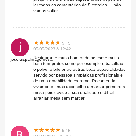
ler todos os comentários de 5 estrelas…. não
vamos voltar.
★
★
★
★
★
★
★
★
★
★
5 / 5
05/05/2023 à 12:42
Restaurante muito bom onde se come muito
joseluispalmagomes.a
bem tem pratos como por exemplo o bacalhau,
o polvo, o bife entre outras boas especialidades
servido por pesssoa simpáticas profissionais e
de uma amabilidade extrema. Recomendo
vivamente , mas aconselho a marcar primeiro a
mesa pois devido à sua qualidade é difícil
arranjar mesa sem marcar.
★
★
★
★
★
★
★
★
★
★
5 / 5