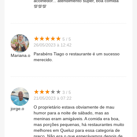
acolhedor... atendimento super, boa comida
💯💯💯
★
★
★
★
★
★
★
★
★
★
5 / 5
26/05/2023 à 12:42
Parabéns Tiago o restaurante é um sucesso
Mariana.o
merecido.
★
★
★
★
★
★
★
★
★
★
3 / 5
21/05/2023 à 07:22
O proprietário estava obviamente de mau
jorge.o
humor para a noite de sábado, mas as
meninas eram amigáveis. A comida era boa,
mas porções pequenas, há restaurantes muito
melhores em Queluz para essa categoria de
preço. Não era o que esperávamos depois de