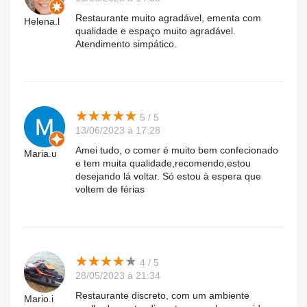
Restaurante muito agradável, ementa com
Helena.l
qualidade e espaço muito agradável.
Atendimento simpático.
★
★
★
★
★
★
★
★
★
★
5 / 5
13/06/2023 à 17:28
Amei tudo, o comer é muito bem confecionado
Maria.u
e tem muita qualidade,recomendo,estou
desejando lá voltar. Só estou à espera que
voltem de férias
★
★
★
★
★
★
★
★
★
★
4 / 5
28/05/2023 à 21:34
Restaurante discreto, com um ambiente
Mario.i