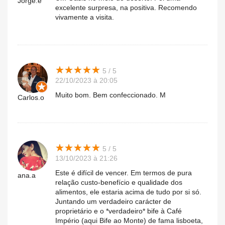
Jorge.e
excelente surpresa, na positiva. Recomendo
vivamente a visita.
★
★
★
★
★
★
★
★
★
★
5 / 5
22/10/2023 à 20:05
Muito bom. Bem confeccionado. M
Carlos.o
★
★
★
★
★
★
★
★
★
★
5 / 5
13/10/2023 à 21:26
Este é difícil de vencer. Em termos de pura
ana.a
relação custo-benefício e qualidade dos
alimentos, ele estaria acima de tudo por si só.
Juntando um verdadeiro carácter de
proprietário e o *verdadeiro* bife à Café
Império (aqui Bife ao Monte) de fama lisboeta,