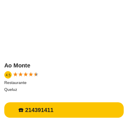
Ao Monte
★
★
★
★
★
★
★
★
★
★
4.5
Restaurante
Queluz
☎️ 214391411