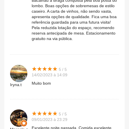
Bacalhau à Braga conquista pela boa posta do
lombo. Boas opções de sobremesas de estilo
caseiro. A carta de vinhos, não sendo vasta,
apresenta opções de qualidade. Fica uma boa
referência guardada para uma futura visita!
Pela reduzida lotação do espaço, recomendo
reserva antecipada de mesa. Estacionamento
gratuito na via pública.
★
★
★
★
★
★
★
★
★
★
5 / 5
14/02/2023 à 14:09
Muito bom
Iryna.t
★
★
★
★
★
★
★
★
★
★
5 / 5
09/01/2023 à 23:29
Excelente noite passada. Comida excelente.