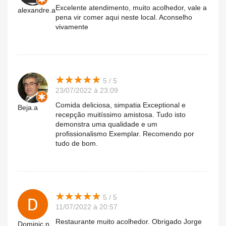
Excelente atendimento, muito acolhedor, vale a
alexandre.a
pena vir comer aqui neste local. Aconselho
vivamente
★
★
★
★
★
★
★
★
★
★
5 / 5
23/07/2022 à 23:09
Comida deliciosa, simpatia Exceptional e
Beja.a
recepção muitíssimo amistosa. Tudo isto
demonstra uma qualidade e um
profissionalismo Exemplar. Recomendo por
tudo de bom.
★
★
★
★
★
★
★
★
★
★
5 / 5
11/07/2022 à 20:57
Restaurante muito acolhedor. Obrigado Jorge
Dominic.n