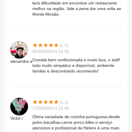
terá dificuldade em encontrar um restaurante
melhor na região. Vale a pena dar uma volta ao
Monte Abraão.
★
★
★
★
★
★
★
★
★
★
5 / 5
08/10/2023 à 19:30
Comida bem confecionada e muito boa, o staff
alexandre.e
todo muito simpático e disponível, ambiente
familiar e descontraído.recomendo!
★
★
★
★
★
★
★
★
★
★
5 / 5
27/09/2023 à 22:46
Ótima variadade de cozinha portuguesa,desde
Victor.i
polvo,bacalhau,carne porco,bifes.o serviço
atencioso e profissional da Helens é uma mais