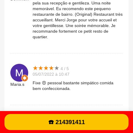
pela sua recepção e gentileza. Uma noite
memorável. Eu recomendo este pequeno
restaurante de bairro. (Original) Restaurant très
accueillant. Merci Jorge pour votre accueil et
votre gentillesse. Une soirée mémorable. Je
recommande fortement ce petit resto de
quartier.
★
★
★
★
★
★
★
★
★
★
4 / 5
05/07/2022 à 10:47
Fixe 😍 pessoal bastante simpático comida
Maria.s
bem confeccionada.
★
★
★
★
★
★
★
★
★
★
4 / 5
☎️ 214391411
27/06/2022 à 23:54