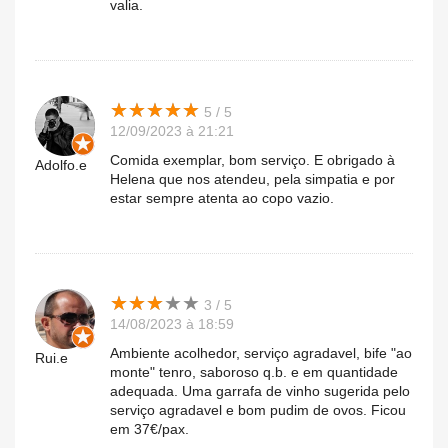
valia.
★
★
★
★
★
★
★
★
★
★
5 / 5
12/09/2023 à 21:21
Comida exemplar, bom serviço. E obrigado à
Adolfo.e
Helena que nos atendeu, pela simpatia e por
estar sempre atenta ao copo vazio.
★
★
★
★
★
★
★
★
★
★
3 / 5
14/08/2023 à 18:59
Ambiente acolhedor, serviço agradavel, bife "ao
Rui.e
monte" tenro, saboroso q.b. e em quantidade
adequada. Uma garrafa de vinho sugerida pelo
serviço agradavel e bom pudim de ovos. Ficou
em 37€/pax.