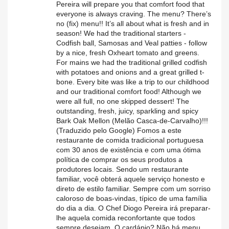
Pereira will prepare you that comfort food that
everyone is always craving. The menu? There’s
no (fix) menu!! It’s all about what is fresh and in
season! We had the traditional starters -
Codfish ball, Samosas and Veal patties - follow
by a nice, fresh Oxheart tomato and greens.
For mains we had the traditional grilled codfish
with potatoes and onions and a great grilled t-
bone. Every bite was like a trip to our childhood
and our traditional comfort food! Although we
were all full, no one skipped dessert! The
outstanding, fresh, juicy, sparkling and spicy
Bark Oak Mellon (Melão Casca-de-Carvalho)!!!
(Traduzido pelo Google) Fomos a este
restaurante de comida tradicional portuguesa
com 30 anos de existência e com uma ótima
política de comprar os seus produtos a
produtores locais. Sendo um restaurante
familiar, você obterá aquele serviço honesto e
direto de estilo familiar. Sempre com um sorriso
caloroso de boas-vindas, típico de uma família
do dia a dia. O Chef Diogo Pereira irá preparar-
lhe aquela comida reconfortante que todos
sempre desejam. O cardápio? Não há menu