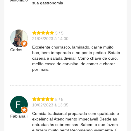
António.o
sua gastronomia .
5 / 5
21/06/2023 à 14:00
Excelente churrasco, laminado, carne muito
Carlos.
boa, bem temperada e no ponto pedido. Batata
caseira e salada divinal. Como chave de ouro,
melão casca de carvalho, de comer e chorar
por mais.
5 / 5
10/02/2023 à 13:35
Comida tradicional preparada com qualidade e
Fabiana.i
excelência! Atendimento impecável! Desde as
entradas às sobremesas. Sabem o que fazem
e fazem muito bem! Recomendo vivamente. É