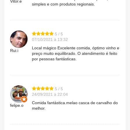
Vitor.e
simples e com produtos regionais.
5 / 5
07/10/2021 à 13:32
Local mágico Excelente comida, óptimo vinho e
Rui.i
preço muito equilibrado. O atendimento é feito
por pessoas fantásticas.
5 / 5
24/09/2021 à 22:04
Comida fantástica.melao casca de carvalho do
felipe.o
melhor.