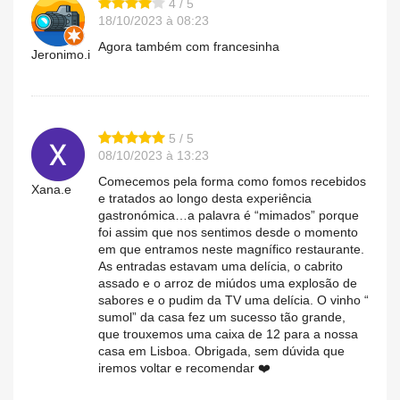
4 / 5
18/10/2023 à 08:23
Agora também com francesinha
Jeronimo.i
5 / 5
08/10/2023 à 13:23
Comecemos pela forma como fomos recebidos
Xana.e
e tratados ao longo desta experiência
gastronómica…a palavra é “mimados” porque
foi assim que nos sentimos desde o momento
em que entramos neste magnífico restaurante.
As entradas estavam uma delícia, o cabrito
assado e o arroz de miúdos uma explosão de
sabores e o pudim da TV uma delícia. O vinho “
sumol” da casa fez um sucesso tão grande,
que trouxemos uma caixa de 12 para a nossa
casa em Lisboa. Obrigada, sem dúvida que
iremos voltar e recomendar ❤️