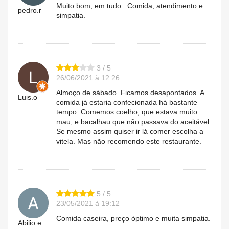
Muito bom, em tudo.. Comida, atendimento e
pedro.r
simpatia.
3 / 5
26/06/2021 à 12:26
Almoço de sábado. Ficamos desapontados. A
Luis.o
comida já estaria confecionada há bastante
tempo. Comemos coelho, que estava muito
mau, e bacalhau que não passava do aceitável.
Se mesmo assim quiser ir lá comer escolha a
vitela. Mas não recomendo este restaurante.
5 / 5
23/05/2021 à 19:12
Comida caseira, preço óptimo e muita simpatia.
Abilio.e