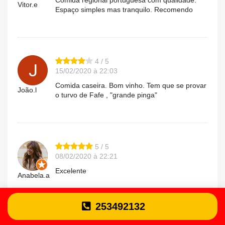
Comida regional portuguésa com qualidade.
Vitor.e
Espaço simples mas tranquilo. Recomendo
4 / 5
15/02/2020 à 22:03
Comida caseira. Bom vinho. Tem que se provar
João.l
o turvo de Fafe , "grande pinga"
5 / 5
08/02/2020 à 22:21
Excelente
Anabela.a
253492132
4 / 5