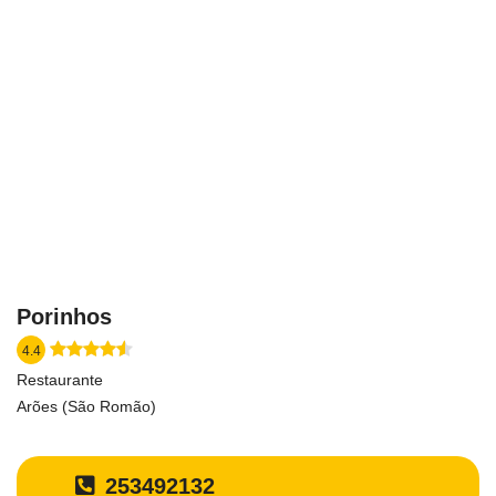
Porinhos
4.4
Restaurante
Arões (São Romão)
253492132