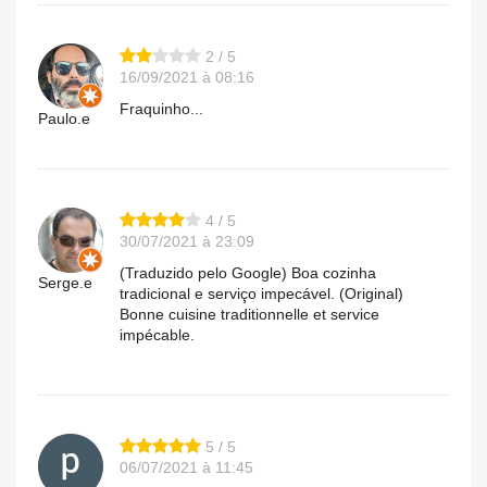
2 / 5
16/09/2021 à 08:16
Fraquinho...
Paulo.e
4 / 5
30/07/2021 à 23:09
(Traduzido pelo Google) Boa cozinha
Serge.e
tradicional e serviço impecável. (Original)
Bonne cuisine traditionnelle et service
impécable.
5 / 5
06/07/2021 à 11:45