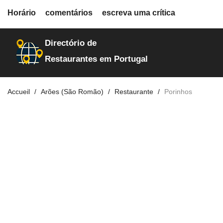
fiche.php
Horário
comentários
escreva uma crítica
restaurantes
7549
Directório de
Restaurantes em Portugal
Accueil
Arões (São Romão)
Restaurante
Porinhos