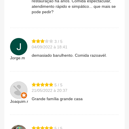
restauração há anos. Comida espectacular,
atendimento rápido e simpático... que mais se
pode pedir?
3 / 5
04/09/2022 à 18:41
demasiado barulhento. Comida razoavél.
Jorge.m
5 / 5
21/05/2022 à 20:37
Grande família grande casa
Joaquim.r
5 / 5