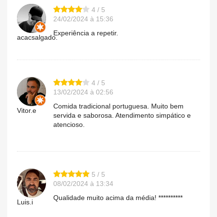
4 / 5
24/02/2024 à 15:36
Experiência a repetir.
acacsalgado.
4 / 5
13/02/2024 à 02:56
Comida tradicional portuguesa. Muito bem
Vitor.e
servida e saborosa. Atendimento simpático e
atencioso.
5 / 5
08/02/2024 à 13:34
Qualidade muito acima da média! **********
Luis.i