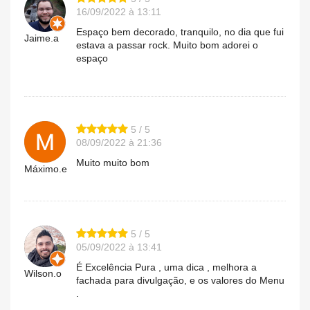
16/09/2022 à 13:11
Espaço bem decorado, tranquilo, no dia que fui
Jaime.a
estava a passar rock. Muito bom adorei o
espaço
5 / 5
08/09/2022 à 21:36
Muito muito bom
Máximo.e
5 / 5
05/09/2022 à 13:41
É Excelência Pura , uma dica , melhora a
Wilson.o
fachada para divulgação, e os valores do Menu
.