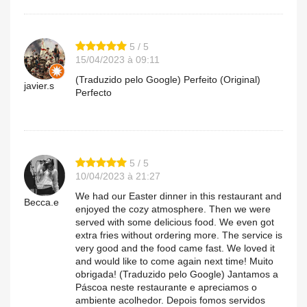
5 / 5
15/04/2023 à 09:11
(Traduzido pelo Google) Perfeito (Original)
javier.s
Perfecto
5 / 5
10/04/2023 à 21:27
We had our Easter dinner in this restaurant and
Becca.e
enjoyed the cozy atmosphere. Then we were
served with some delicious food. We even got
extra fries without ordering more. The service is
very good and the food came fast. We loved it
and would like to come again next time! Muito
obrigada! (Traduzido pelo Google) Jantamos a
Páscoa neste restaurante e apreciamos o
ambiente acolhedor. Depois fomos servidos