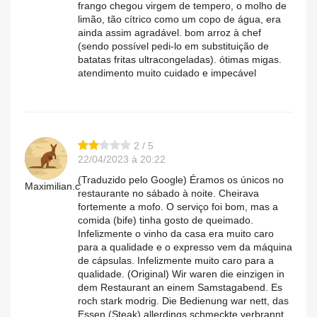
frango chegou virgem de tempero, o molho de
limão, tão cítrico como um copo de água, era
ainda assim agradável. bom arroz à chef
(sendo possível pedi-lo em substituição de
batatas fritas ultracongeladas). ótimas migas.
atendimento muito cuidado e impecável
2 / 5
22/04/2023 à 20:22
(Traduzido pelo Google) Éramos os únicos no
Maximilian.c
restaurante no sábado à noite. Cheirava
fortemente a mofo. O serviço foi bom, mas a
comida (bife) tinha gosto de queimado.
Infelizmente o vinho da casa era muito caro
para a qualidade e o expresso vem da máquina
de cápsulas. Infelizmente muito caro para a
qualidade. (Original) Wir waren die einzigen in
dem Restaurant an einem Samstagabend. Es
roch stark modrig. Die Bedienung war nett, das
Essen (Steak) allerdings schmeckte verbrannt.