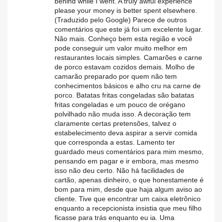
behind while I went. A truly awful experience
please your money is better spent elsewhere.
(Traduzido pelo Google) Parece de outros
comentários que este já foi um excelente lugar.
Não mais. Conheço bem esta região e você
pode conseguir um valor muito melhor em
restaurantes locais simples. Camarões e carne
de porco estavam cozidos demais. Molho de
camarão preparado por quem não tem
conhecimentos básicos e alho cru na carne de
porco. Batatas fritas congeladas são batatas
fritas congeladas e um pouco de orégano
polvilhado não muda isso. A decoração tem
claramente certas pretensões, talvez o
estabelecimento deva aspirar a servir comida
que corresponda a estas. Lamento ter
guardado meus comentários para mim mesmo,
pensando em pagar e ir embora, mas mesmo
isso não deu certo. Não há facilidades de
cartão, apenas dinheiro, o que honestamente é
bom para mim, desde que haja algum aviso ao
cliente. Tive que encontrar um caixa eletrônico
enquanto a recepcionista insistia que meu filho
ficasse para trás enquanto eu ia. Uma