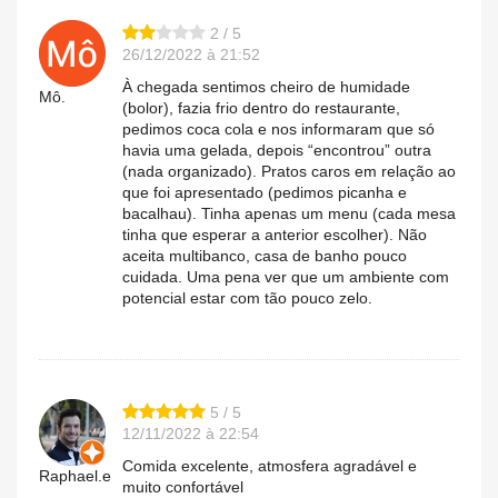
2 / 5
26/12/2022 à 21:52
À chegada sentimos cheiro de humidade
Mô.
(bolor), fazia frio dentro do restaurante,
pedimos coca cola e nos informaram que só
havia uma gelada, depois “encontrou” outra
(nada organizado). Pratos caros em relação ao
que foi apresentado (pedimos picanha e
bacalhau). Tinha apenas um menu (cada mesa
tinha que esperar a anterior escolher). Não
aceita multibanco, casa de banho pouco
cuidada. Uma pena ver que um ambiente com
potencial estar com tão pouco zelo.
5 / 5
12/11/2022 à 22:54
Comida excelente, atmosfera agradável e
Raphael.e
muito confortável