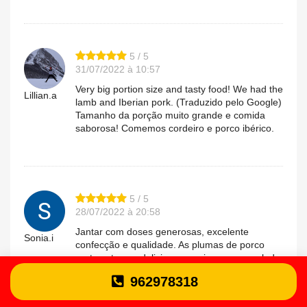
5 / 5
31/07/2022 à 10:57
Very big portion size and tasty food! We had the
Lillian.a
lamb and Iberian pork. (Traduzido pelo Google)
Tamanho da porção muito grande e comida
saborosa! Comemos cordeiro e porco ibérico.
5 / 5
28/07/2022 à 20:58
Jantar com doses generosas, excelente
Sonia.i
confecção e qualidade. As plumas de porco
preto estavam deliciosas, assim como a salada
e o arroz à chef. Fomos muito bem recebidos.
962978318
O espaço é muito agradável, com decoração
vintage. Muito bom! Uma experiência a repetir.