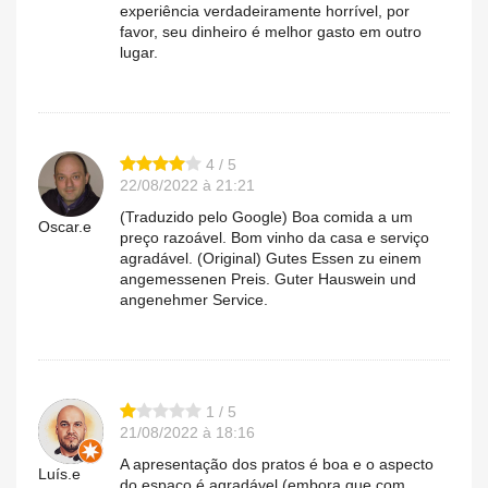
experiência verdadeiramente horrível, por
favor, seu dinheiro é melhor gasto em outro
lugar.
4 / 5
22/08/2022 à 21:21
(Traduzido pelo Google) Boa comida a um
Oscar.e
preço razoável. Bom vinho da casa e serviço
agradável. (Original) Gutes Essen zu einem
angemessenen Preis. Guter Hauswein und
angenehmer Service.
1 / 5
21/08/2022 à 18:16
A apresentação dos pratos é boa e o aspecto
Luís.e
do espaço é agradável (embora que com