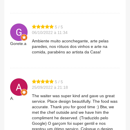
5 / 5
06/10/2022 à 11:34
Ambiente muito aconchegante, arte pelas
Gorete.a
paredes, nos rótuos dos vinhos e arte na
comida, parabéns ao artista da Casa!
5 / 5
25/09/2022 à 21:18
The waiter was super kind and gave us great
A.
service. Place design beautifully. The food was
accurate. Thank you for good time :) Btw, we
met the chef outside and we have him the
compliment he deserved. (Traduzido pelo
Google) O garçom foi super gentil e nos
prestou um ótimo serviço. Coloque o design