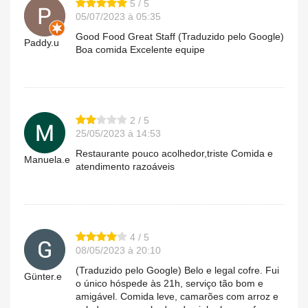
5 / 5
05/07/2023 à 05:35
Good Food Great Staff (Traduzido pelo Google)
Paddy.u
Boa comida Excelente equipe
2 / 5
25/05/2023 à 14:53
Restaurante pouco acolhedor,triste Comida e
Manuela.e
atendimento razoáveis
4 / 5
08/05/2023 à 20:10
(Traduzido pelo Google) Belo e legal cofre. Fui
Günter.e
o único hóspede às 21h, serviço tão bom e
amigável. Comida leve, camarões com arroz e