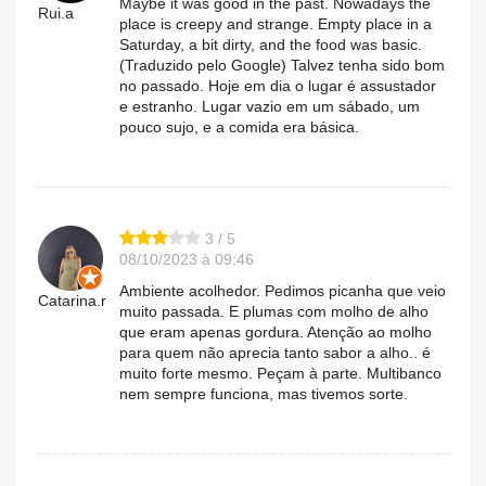
Maybe it was good in the past. Nowadays the
Rui.a
place is creepy and strange. Empty place in a
Saturday, a bit dirty, and the food was basic.
(Traduzido pelo Google) Talvez tenha sido bom
no passado. Hoje em dia o lugar é assustador
e estranho. Lugar vazio em um sábado, um
pouco sujo, e a comida era básica.
3 / 5
08/10/2023 à 09:46
Ambiente acolhedor. Pedimos picanha que veio
Catarina.r
muito passada. E plumas com molho de alho
que eram apenas gordura. Atenção ao molho
para quem não aprecia tanto sabor a alho.. é
muito forte mesmo. Peçam à parte. Multibanco
nem sempre funciona, mas tivemos sorte.