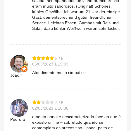
salada, acompanhados de vinho branco fresco
eram muito saborosos. (Original) Schönes,
kühles Gewölbe. Ich war um 21 Uhr der einzige
Gast, dementsprechend guter, freundlicher
Service. Leichtes Essen, Gambas mit Reis und
Salat, dazu kühler Weißwein waren sehr lecker.
5 / 5
05/05/2023 à 15:03
Atendimento muito simpático
João.f
2 / 5
02/05/2023 à 18:38
ementa banal e descaracterizada face ao que é
Pedro.a
exposto online – sobretudo quando se
contemplam os preços tipo Lisboa. peito de