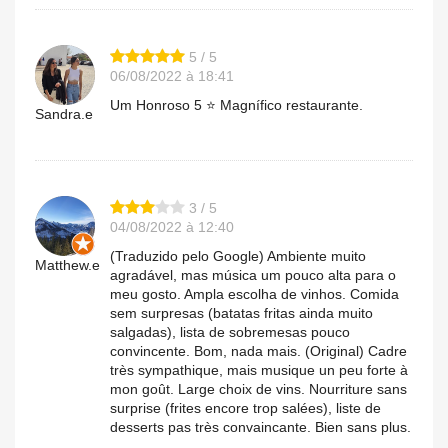
5 / 5
06/08/2022 à 18:41
Um Honroso 5 ⭐ Magnífico restaurante.
Sandra.e
3 / 5
04/08/2022 à 12:40
(Traduzido pelo Google) Ambiente muito
Matthew.e
agradável, mas música um pouco alta para o
meu gosto. Ampla escolha de vinhos. Comida
sem surpresas (batatas fritas ainda muito
salgadas), lista de sobremesas pouco
convincente. Bom, nada mais. (Original) Cadre
très sympathique, mais musique un peu forte à
mon goût. Large choix de vins. Nourriture sans
surprise (frites encore trop salées), liste de
desserts pas très convaincante. Bien sans plus.