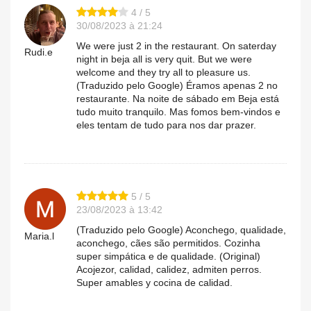
4 / 5
30/08/2023 à 21:24
We were just 2 in the restaurant. On saterday
Rudi.e
night in beja all is very quit. But we were
welcome and they try all to pleasure us.
(Traduzido pelo Google) Éramos apenas 2 no
restaurante. Na noite de sábado em Beja está
tudo muito tranquilo. Mas fomos bem-vindos e
eles tentam de tudo para nos dar prazer.
5 / 5
23/08/2023 à 13:42
(Traduzido pelo Google) Aconchego, qualidade,
Maria.l
aconchego, cães são permitidos. Cozinha
super simpática e de qualidade. (Original)
Acojezor, calidad, calidez, admiten perros.
Super amables y cocina de calidad.