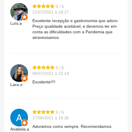
5 / 5
21/07/2021 à 18:27
Excelente recepção e gastronomia que adoro.
Luís.a
Preço qualidade aceitável, e devemos ter em
conta as dificuldades com a Pandemia que
atravessamos.
5 / 5
06/07/2021 à 21:14
Excelente!!!!
Lara.o
5 / 5
27/06/2021 à 19:36
Adorámos como sempre. Recomendamos
Anabela.a