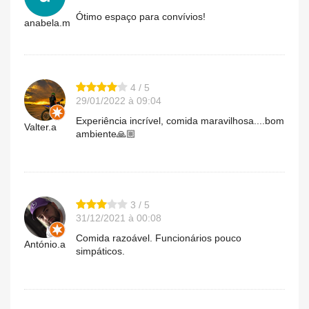
Ótimo espaço para convívios!
anabela.m
4 / 5
29/01/2022 à 09:04
Experiência incrível, comida maravilhosa....bom
Valter.a
ambiente🙏🏼
3 / 5
31/12/2021 à 00:08
Comida razoável. Funcionários pouco
António.a
simpáticos.