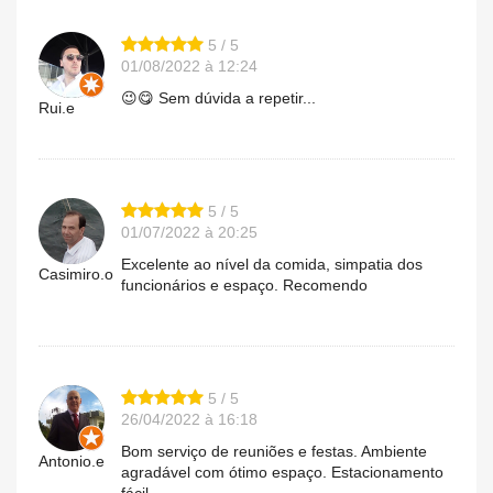
5 / 5
01/08/2022 à 12:24
😉😋 Sem dúvida a repetir...
Rui.e
5 / 5
01/07/2022 à 20:25
Excelente ao nível da comida, simpatia dos
Casimiro.o
funcionários e espaço. Recomendo
5 / 5
26/04/2022 à 16:18
Bom serviço de reuniões e festas. Ambiente
Antonio.e
agradável com ótimo espaço. Estacionamento