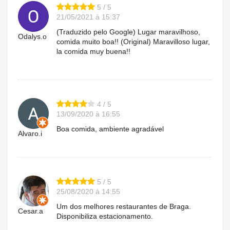
5 / 5
21/05/2021 à 15:37
(Traduzido pelo Google) Lugar maravilhoso,
Odalys.o
comida muito boa!! (Original) Maravilloso lugar,
la comida muy buena!!
4 / 5
13/09/2020 à 16:55
Boa comida, ambiente agradável
Alvaro.i
5 / 5
25/08/2020 à 14:55
Um dos melhores restaurantes de Braga.
Cesar.a
Disponibiliza estacionamento.