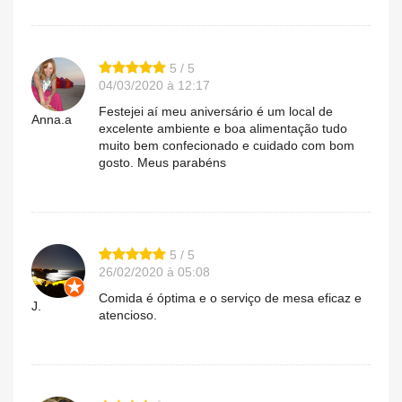
5 / 5
04/03/2020 à 12:17
Festejei aí meu aniversário é um local de
Anna.a
excelente ambiente e boa alimentação tudo
muito bem confecionado e cuidado com bom
gosto. Meus parabéns
5 / 5
26/02/2020 à 05:08
Comida é óptima e o serviço de mesa eficaz e
J.
atencioso.