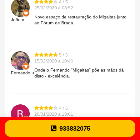
4 / 5
25/02/2020 à 08:52
Novo espaço de restauração do Migaitas junto
João.a
ao Fórum de Braga.
5 / 5
15/02/2020 à 10:46
Onde o Fernando "Migaitas" põe as mãos dá
Fernando.u
disto - excelência.
4 / 5
20/01/2020 à 19:01
Sítio agradável, com espaços amplos e boa
Rui.r
933832075
decoração. Fomos bem recebidos. A carta não
é muito extensa. Como uma bons cogumelos e