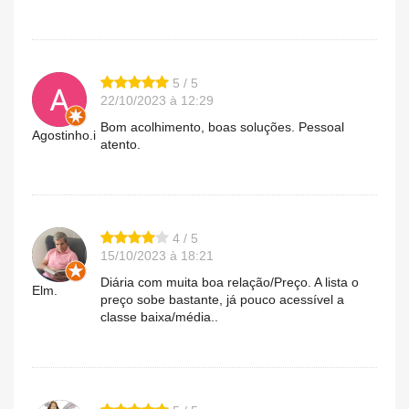
5 / 5
22/10/2023 à 12:29
Bom acolhimento, boas soluções. Pessoal
Agostinho.i
atento.
4 / 5
15/10/2023 à 18:21
Diária com muita boa relação/Preço. A lista o
Elm.
preço sobe bastante, já pouco acessível a
classe baixa/média..