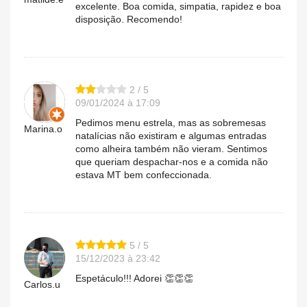
excelente. Boa comida, simpatia, rapidez e boa
disposição. Recomendo!
2 / 5
09/01/2024 à 17:09
Pedimos menu estrela, mas as sobremesas
Marina.o
natalícias não existiram e algumas entradas
como alheira também não vieram. Sentimos
que queriam despachar-nos e a comida não
estava MT bem confeccionada.
5 / 5
15/12/2023 à 23:42
Espetáculo!!! Adorei 👏👏👏
Carlos.u