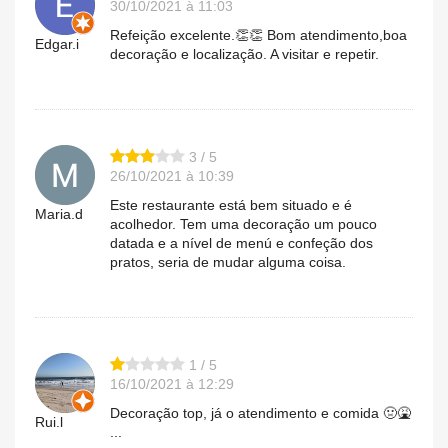
30/10/2021 à 11:03
Refeição excelente.👏👏 Bom atendimento,boa
Edgar.i
decoração e localização. A visitar e repetir.
3 / 5
26/10/2021 à 10:39
Este restaurante está bem situado e é
Maria.d
acolhedor. Tem uma decoração um pouco
datada e a nível de menú e confeção dos
pratos, seria de mudar alguma coisa.
1 / 5
16/10/2021 à 12:29
Decoração top, já o atendimento e comida 🤢🤮
Rui.l
...