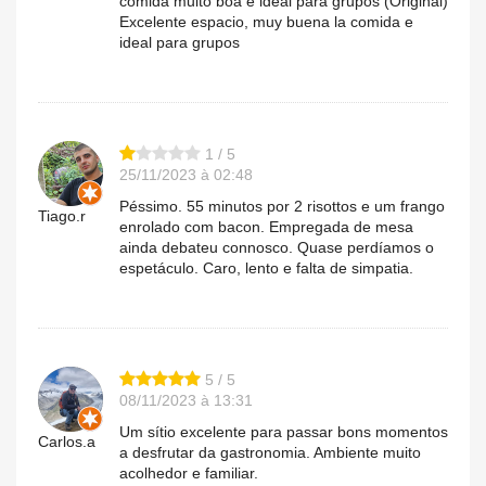
comida muito boa e ideal para grupos (Original)
Excelente espacio, muy buena la comida e
ideal para grupos
1 / 5
25/11/2023 à 02:48
Péssimo. 55 minutos por 2 risottos e um frango
Tiago.r
enrolado com bacon. Empregada de mesa
ainda debateu connosco. Quase perdíamos o
espetáculo. Caro, lento e falta de simpatia.
5 / 5
08/11/2023 à 13:31
Um sítio excelente para passar bons momentos
Carlos.a
a desfrutar da gastronomia. Ambiente muito
acolhedor e familiar.