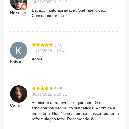
14/12/2022 à 19:12
Espaço muito agradável. Staff atencioso.
Nelson.o
Comida saborosa.
5 / 5
11/12/2022 à 22:41
Adorei.
Katy.a
5 / 5
08/11/2022 à 10:31
Ambiente agradável e requintado. Os
Cátia.i
funcionários são muito simpáticos. A comida é
muito boa. Nos últimos tempos passou por uma
reformulação total. Recomendo 🌟