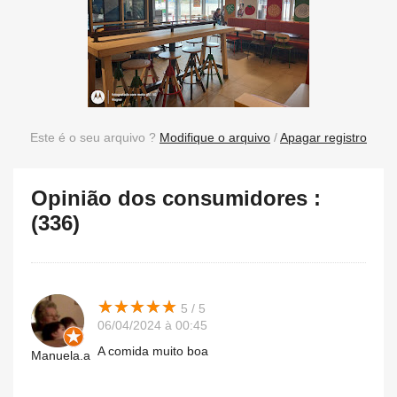
Este é o seu arquivo ?
Modifique o arquivo
/
Apagar registro
Opinião dos consumidores :
(336)
★
★
★
★
★
★
★
★
★
★
5 / 5
06/04/2024 à 00:45
A comida muito boa
Manuela.a