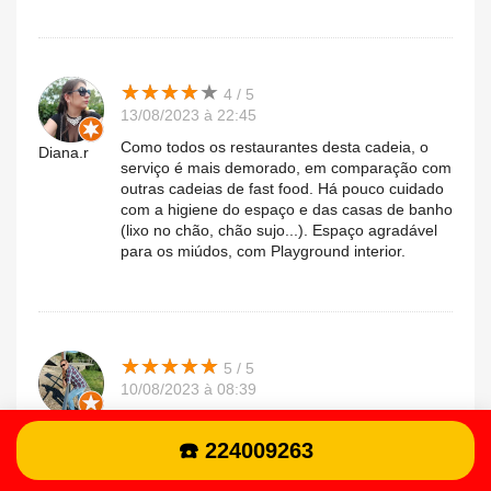
★
★
★
★
★
★
★
★
★
★
4 / 5
13/08/2023 à 22:45
Como todos os restaurantes desta cadeia, o
Diana.r
serviço é mais demorado, em comparação com
outras cadeias de fast food. Há pouco cuidado
com a higiene do espaço e das casas de banho
(lixo no chão, chão sujo...). Espaço agradável
para os miúdos, com Playground interior.
★
★
★
★
★
★
★
★
★
★
5 / 5
10/08/2023 à 08:39
Comida muito boa..único problema é quando
Hugo.a
pedimos pedidos especiais muitas vezes
☎️ 224009263
parece que não ouvem..