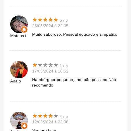
★
★
★
★
★
★
★
★
★
★
5 / 5
25/03/2024 à 22:05
Muito saboroso. Pessoal educado e simpático
Mateus.t
★
★
★
★
★
★
★
★
★
★
1 / 5
17/03/2024 à 18:52
Hambúrguer pequeno, frio, pão péssimo Não
Ana.o
recomendo
★
★
★
★
★
★
★
★
★
★
4 / 5
12/03/2024 à 23:08
Sempre bom.