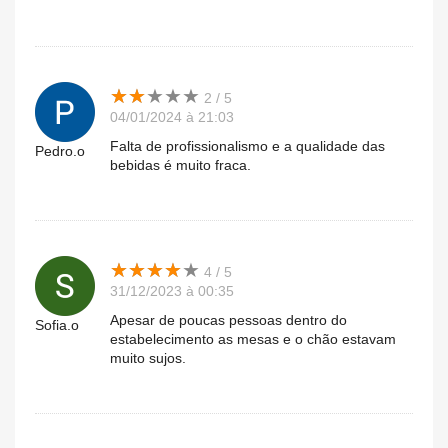
★
★
★
★
★
★
★
★
★
★
2 / 5
04/01/2024 à 21:03
Falta de profissionalismo e a qualidade das
Pedro.o
bebidas é muito fraca.
★
★
★
★
★
★
★
★
★
★
4 / 5
31/12/2023 à 00:35
Apesar de poucas pessoas dentro do
Sofia.o
estabelecimento as mesas e o chão estavam
muito sujos.