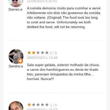
11/09/2023 à 20:41
A comida demorou muito para cozinhar e servir.
Darren.e
Infelizmente nós dois não gostamos da comida,
não voltarei. (Original) The food took too long
to cook and serve. Unfortunately we both
disliked the food, will not be returning.
★
★
★
★
★
★
★
★
★
★
2 / 5
08/09/2023 à 13:48
Sala super gelada, exterior molhado da chuva,
Sandra.a
a carne dos hambúrgueres eu devia ter tirado
foto, pareciam brinquedos da minha filha ..
horrível. Nunca!!!
★
★
★
★
★
★
★
★
★
★
1 / 5
04/09/2023 à 15:57