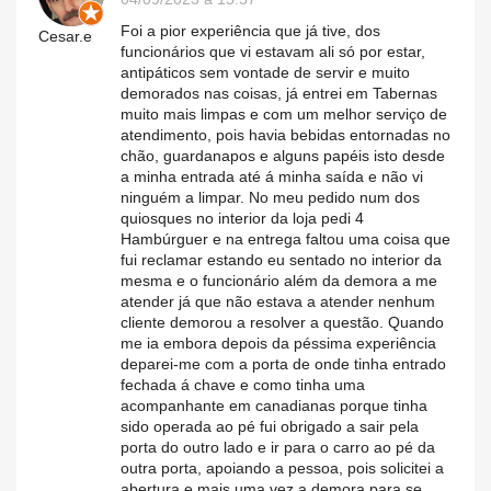
Foi a pior experiência que já tive, dos
Cesar.e
funcionários que vi estavam ali só por estar,
antipáticos sem vontade de servir e muito
demorados nas coisas, já entrei em Tabernas
muito mais limpas e com um melhor serviço de
atendimento, pois havia bebidas entornadas no
chão, guardanapos e alguns papéis isto desde
a minha entrada até á minha saída e não vi
ninguém a limpar. No meu pedido num dos
quiosques no interior da loja pedi 4
Hambúrguer e na entrega faltou uma coisa que
fui reclamar estando eu sentado no interior da
mesma e o funcionário além da demora a me
atender já que não estava a atender nenhum
cliente demorou a resolver a questão. Quando
me ia embora depois da péssima experiência
deparei-me com a porta de onde tinha entrado
fechada á chave e como tinha uma
acompanhante em canadianas porque tinha
sido operada ao pé fui obrigado a sair pela
porta do outro lado e ir para o carro ao pé da
outra porta, apoiando a pessoa, pois solicitei a
abertura e mais uma vez a demora para se