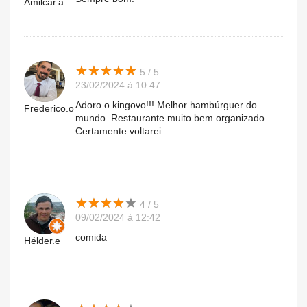
Amilcar.a
★
★
★
★
★
★
★
★
★
★
5 / 5
23/02/2024 à 10:47
Adoro o kingovo!!! Melhor hambúrguer do
Frederico.o
mundo. Restaurante muito bem organizado.
Certamente voltarei
★
★
★
★
★
★
★
★
★
★
4 / 5
09/02/2024 à 12:42
comida
Hélder.e