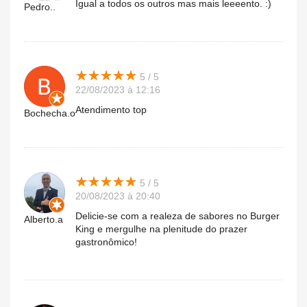
Igual a todos os outros mas mais leeeento. :)
Pedro..
★
★
★
★
★
★
★
★
★
★
5 / 5
22/08/2023 à 12:16
Atendimento top
Bochecha.o
★
★
★
★
★
★
★
★
★
★
5 / 5
20/08/2023 à 20:40
Delicie-se com a realeza de sabores no Burger
Alberto.a
King e mergulhe na plenitude do prazer
gastronômico!