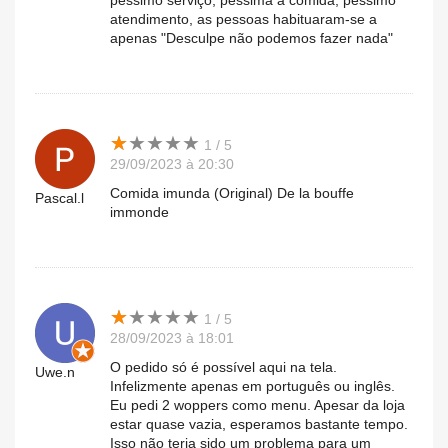
péssimo serviço, péssima a comida, péssimo
atendimento, as pessoas habituaram-se a
apenas "Desculpe não podemos fazer nada"
★
★
★
★
★
★
★
★
★
★
1 / 5
29/09/2023 à 20:30
Comida imunda (Original) De la bouffe
Pascal.l
immonde
★
★
★
★
★
★
★
★
★
★
1 / 5
28/09/2023 à 18:01
O pedido só é possível aqui na tela.
Uwe.n
Infelizmente apenas em português ou inglês.
Eu pedi 2 woppers como menu. Apesar da loja
estar quase vazia, esperamos bastante tempo.
Isso não teria sido um problema para um