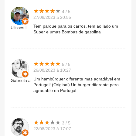
★
★
★
★
★
★
★
★
★
★
4 / 5
27/08/2023 à 20:55
Tem parque para os carros, tem ao lado um
Ulisses.l
Super e umas Bombas de gasolina
★
★
★
★
★
★
★
★
★
★
5 / 5
26/08/2023 à 10:27
Um hambúrguer diferente mas agradável em
Gabriela.a
Portugal! (Original) Un burger diferente pero
agradable en Portugal !
★
★
★
★
★
★
★
★
★
★
3 / 5
22/08/2023 à 17:07