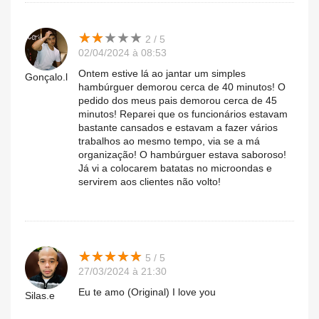
★
★
★
★
★
★
★
★
★
★
2 / 5
02/04/2024 à 08:53
Ontem estive lá ao jantar um simples
Gonçalo.l
hambúrguer demorou cerca de 40 minutos! O
pedido dos meus pais demorou cerca de 45
minutos! Reparei que os funcionários estavam
bastante cansados e estavam a fazer vários
trabalhos ao mesmo tempo, via se a má
organização! O hambúrguer estava saboroso!
Já vi a colocarem batatas no microondas e
servirem aos clientes não volto!
★
★
★
★
★
★
★
★
★
★
5 / 5
27/03/2024 à 21:30
Eu te amo (Original) I love you
Silas.e