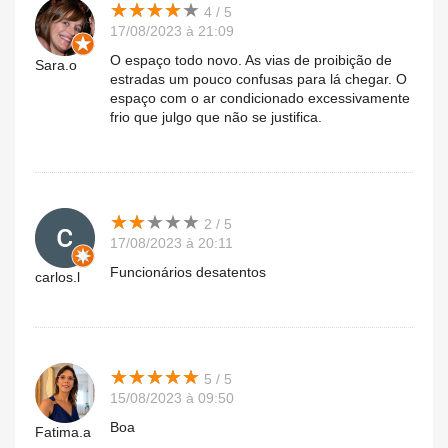
★
★
★
★
★
★
★
★
★
★
4 / 5
17/08/2023 à 21:09
O espaço todo novo. As vias de proibição de
Sara.o
estradas um pouco confusas para lá chegar. O
espaço com o ar condicionado excessivamente
frio que julgo que não se justifica.
★
★
★
★
★
★
★
★
★
★
2 / 5
17/08/2023 à 20:11
Funcionários desatentos
carlos.l
★
★
★
★
★
★
★
★
★
★
5 / 5
15/08/2023 à 09:50
Boa
Fatima.a