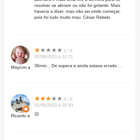
resolver se abriam ou não foi gritante. Mais
haveria a dizer, mas não sei onde começar,
pois foi tudo muito mau. César Rebelo
★
★
★
★
★
★
★
★
★
★
1 / 5
02/09/2023 à 12:21
36min. , De espera e ainda estava errado ...
Maycon.a
★
★
★
★
★
★
★
★
★
★
3 / 5
01/09/2023 à 20:33
☹️
Ricardo.e