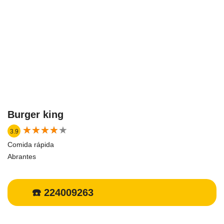
Burger king
★
★
★
★
★
★
★
★
★
★
3.9
Comida rápida
Abrantes
☎️ 224009263