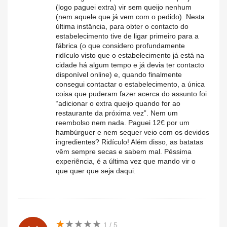
(logo paguei extra) vir sem queijo nenhum
(nem aquele que já vem com o pedido). Nesta
última instância, para obter o contacto do
estabelecimento tive de ligar primeiro para a
fábrica (o que considero profundamente
ridículo visto que o estabelecimento já está na
cidade há algum tempo e já devia ter contacto
disponível online) e, quando finalmente
consegui contactar o estabelecimento, a única
coisa que puderam fazer acerca do assunto foi
“adicionar o extra queijo quando for ao
restaurante da próxima vez”. Nem um
reembolso nem nada. Paguei 12€ por um
hambúrguer e nem sequer veio com os devidos
ingredientes? Ridículo! Além disso, as batatas
vêm sempre secas e sabem mal. Péssima
experiência, é a última vez que mando vir o
que quer que seja daqui.
★
★
★
★
★
★
★
★
★
★
1 / 5