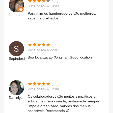
★
★
★
★
★
★
★
★
★
★
4 / 5
30/01/2024 à 13:03
Para mim os hambúrgueres são melhores,
Joao.o
sabem a grelhados.
★
★
★
★
★
★
★
★
★
★
5 / 5
24/01/2024 à 22:07
Boa localização (Original) Good location
Sapinder.i
★
★
★
★
★
★
★
★
★
★
5 / 5
22/01/2024 à 12:00
Os colaboradores são muitos simpáticos e
Daniely.a
educados,ótima comida, restaurante sempre
limpo e organizado, valores dos menus
acessíveis.Recomendo 😍