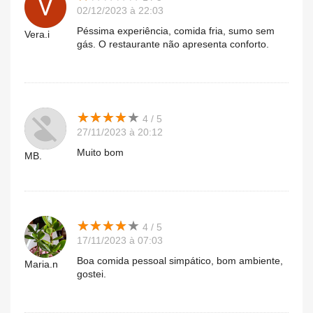
02/12/2023 à 22:03
Péssima experiência, comida fria, sumo sem
Vera.i
gás. O restaurante não apresenta conforto.
★
★
★
★
★
★
★
★
★
★
4 / 5
27/11/2023 à 20:12
Muito bom
MB.
★
★
★
★
★
★
★
★
★
★
4 / 5
17/11/2023 à 07:03
Boa comida pessoal simpático, bom ambiente,
Maria.n
gostei.