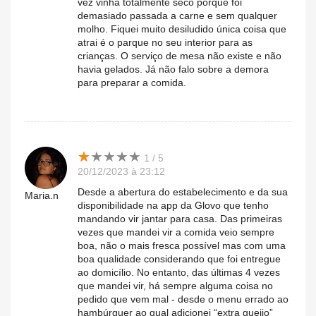
vez vinha totalmente seco porque foi
demasiado passada a carne e sem qualquer
molho. Fiquei muito desiludido única coisa que
atrai é o parque no seu interior para as
crianças. O serviço de mesa não existe e não
havia gelados. Já não falo sobre a demora
para preparar a comida.
★
★
★
★
★
★
★
★
★
★
1 / 5
20/12/2023 à 23:12
Desde a abertura do estabelecimento e da sua
Maria.n
disponibilidade na app da Glovo que tenho
mandando vir jantar para casa. Das primeiras
vezes que mandei vir a comida veio sempre
boa, não o mais fresca possível mas com uma
boa qualidade considerando que foi entregue
ao domicílio. No entanto, das últimas 4 vezes
que mandei vir, há sempre alguma coisa no
pedido que vem mal - desde o menu errado ao
hambúrguer ao qual adicionei “extra queijo”