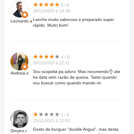
★
★
★
★
★
★
★
★
★
★
5 / 5
28/12/2023 à 14:34
Lanche muito saboroso e preparado super
Leonardo.a
rápido. Muito bom!
★
★
★
★
★
★
★
★
★
★
4 / 5
25/12/2023 à 22:11
Sou suspeita pq adoro. Mas recomendo👌 ate
Andreia.o
ha data sem razão de queixa. Tanto quando
vou buscar como quando mando vir.
★
★
★
★
★
★
★
★
★
★
1 / 5
22/12/2023 à 12:52
Gosto de burguer "double Angus", mas desta
Dmytro.r