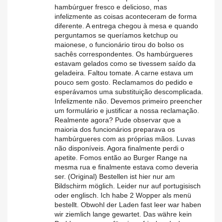
hambúrguer fresco e delicioso, mas
infelizmente as coisas aconteceram de forma
diferente. A entrega chegou à mesa e quando
perguntamos se queríamos ketchup ou
maionese, o funcionário tirou do bolso os
sachês correspondentes. Os hambúrgueres
estavam gelados como se tivessem saído da
geladeira. Faltou tomate. A carne estava um
pouco sem gosto. Reclamamos do pedido e
esperávamos uma substituição descomplicada.
Infelizmente não. Devemos primeiro preencher
um formulário e justificar a nossa reclamação.
Realmente agora? Pude observar que a
maioria dos funcionários preparava os
hambúrgueres com as próprias mãos. Luvas
não disponíveis. Agora finalmente perdi o
apetite. Fomos então ao Burger Range na
mesma rua e finalmente estava como deveria
ser. (Original) Bestellen ist hier nur am
Bildschirm möglich. Leider nur auf portugisisch
oder englisch. Ich habe 2 Wopper als menü
bestellt. Obwohl der Laden fast leer war haben
wir ziemlich lange gewartet. Das währe kein