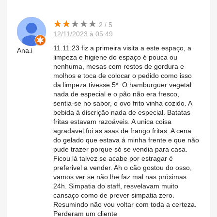
★
★
★
★
★
★
★
★
★
★
2 / 5
12/11/2023 à 05:49
11.11.23 fiz a primeira visita a este espaço, a
Ana.i
limpeza e higiene do espaço é pouca ou
nenhuma, mesas com restos de gordura e
molhos e toca de colocar o pedido como isso
da limpeza tivesse 5*. O hamburguer vegetal
nada de especial e o pão não era fresco,
sentia-se no sabor, o ovo frito vinha cozido. A
bebida á discrição nada de especial. Batatas
fritas estavam razoáveis. A unica coisa
agradavel foi as asas de frango fritas. A cena
do gelado que estava á minha frente e que não
pude trazer porque só se vendia para casa.
Ficou lá talvez se acabe por estragar é
preferivel a vender. Ah o cão gostou do osso,
vamos ver se não lhe faz mal nas próximas
24h. Simpatia do staff, resvelavam muito
cansaço como de prever simpatia zero.
Resumindo não vou voltar com toda a certeza.
Perderam um cliente