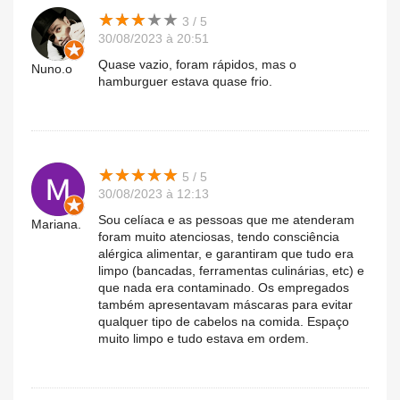
★
★
★
★
★
★
★
★
★
★
3 / 5
30/08/2023 à 20:51
Quase vazio, foram rápidos, mas o
Nuno.o
hamburguer estava quase frio.
★
★
★
★
★
★
★
★
★
★
5 / 5
30/08/2023 à 12:13
Sou celíaca e as pessoas que me atenderam
Mariana.
foram muito atenciosas, tendo consciência
alérgica alimentar, e garantiram que tudo era
limpo (bancadas, ferramentas culinárias, etc) e
que nada era contaminado. Os empregados
também apresentavam máscaras para evitar
qualquer tipo de cabelos na comida. Espaço
muito limpo e tudo estava em ordem.