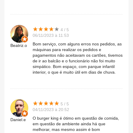
★
★
★
★
★
★
★
★
★
★
4 / 5
06/11/2023 à 11:53
Bom serviço, com alguns erros nos pedidos, as
Beatriz.o
máquinas para realizar os pedidos e
pagamentos não aceitavam os cartões, tivemos
de ir ao balcão e o funcionário não foi muito
simpático. Bom espaço, com parque infantil
interior, o que é muito útil em dias de chuva.
★
★
★
★
★
★
★
★
★
★
5 / 5
04/11/2023 à 20:52
O burger king é ótimo em questão de comida,
Daniel.e
em questão de ambiente ainda há que
melhorar, mas mesmo assim é bom