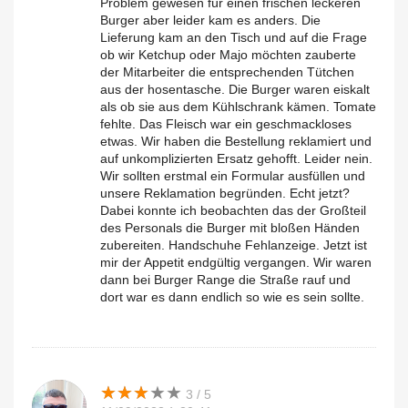
Problem gewesen für einen frischen leckeren
Burger aber leider kam es anders. Die
Lieferung kam an den Tisch und auf die Frage
ob wir Ketchup oder Majo möchten zauberte
der Mitarbeiter die entsprechenden Tütchen
aus der hosentasche. Die Burger waren eiskalt
als ob sie aus dem Kühlschrank kämen. Tomate
fehlte. Das Fleisch war ein geschmackloses
etwas. Wir haben die Bestellung reklamiert und
auf unkomplizierten Ersatz gehofft. Leider nein.
Wir sollten erstmal ein Formular ausfüllen und
unsere Reklamation begründen. Echt jetzt?
Dabei konnte ich beobachten das der Großteil
des Personals die Burger mit bloßen Händen
zubereiten. Handschuhe Fehlanzeige. Jetzt ist
mir der Appetit endgültig vergangen. Wir waren
dann bei Burger Range die Straße rauf und
dort war es dann endlich so wie es sein sollte.
★
★
★
★
★
★
★
★
★
★
3 / 5