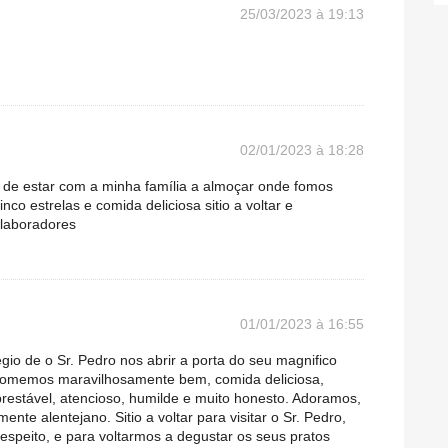
25/03/2023 à 19:13
02/01/2023 à 18:28
r de estar com a minha família a almoçar onde fomos
co estrelas e comida deliciosa sitio a voltar e
olaboradores
01/01/2023 à 16:55
gio de o Sr. Pedro nos abrir a porta do seu magnifico
 comemos maravilhosamente bem, comida deliciosa,
restável, atencioso, humilde e muito honesto. Adoramos,
nte alentejano. Sitio a voltar para visitar o Sr. Pedro,
peito, e para voltarmos a degustar os seus pratos