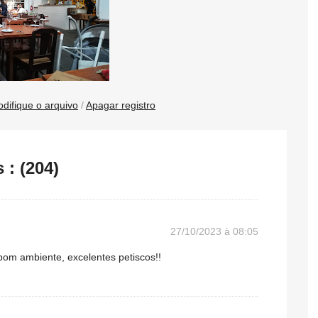
difique o arquivo
/
Apagar registro
: (204)
27/10/2023 à 08:05
bom ambiente, excelentes petiscos!!