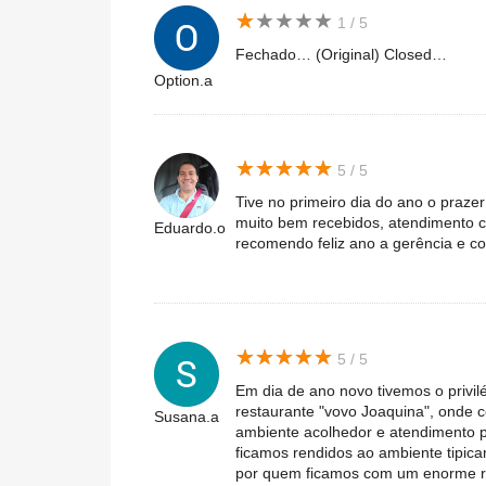
★
★
★
★
★
★
★
★
★
★
1 / 5
Fechado… (Original) Closed…
Option.a
★
★
★
★
★
★
★
★
★
★
5 / 5
Tive no primeiro dia do ano o praze
muito bem recebidos, atendimento cin
Eduardo.o
recomendo feliz ano a gerência e c
★
★
★
★
★
★
★
★
★
★
5 / 5
Em dia de ano novo tivemos o privilé
restaurante "vovo Joaquina", onde
Susana.a
ambiente acolhedor e atendimento p
ficamos rendidos ao ambiente tipicame
por quem ficamos com um enorme res