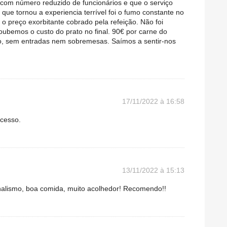
com número reduzido de funcionários e que o serviço
que tornou a experiencia terrível foi o fumo constante no
o preço exorbitante cobrado pela refeição. Não foi
ubemos o custo do prato no final. 90€ por carne do
ulo, sem entradas nem sobremesas. Saímos a sentir-nos
17/11/2022 à 16:58
ucesso.
13/11/2022 à 15:13
onalismo, boa comida, muito acolhedor! Recomendo!!