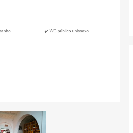
 banho
✔️ WC público unissexo