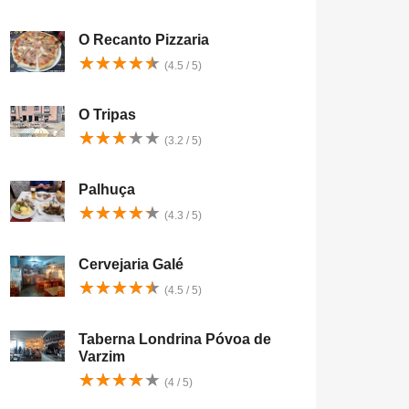
O Recanto Pizzaria
★
★
★
★
★
★
★
★
★
★
(4.5 / 5)
O Tripas
★
★
★
★
★
★
★
★
★
★
(3.2 / 5)
Palhuça
★
★
★
★
★
★
★
★
★
★
(4.3 / 5)
Cervejaria Galé
★
★
★
★
★
★
★
★
★
★
(4.5 / 5)
Taberna Londrina Póvoa de
Varzim
★
★
★
★
★
★
★
★
★
★
(4 / 5)