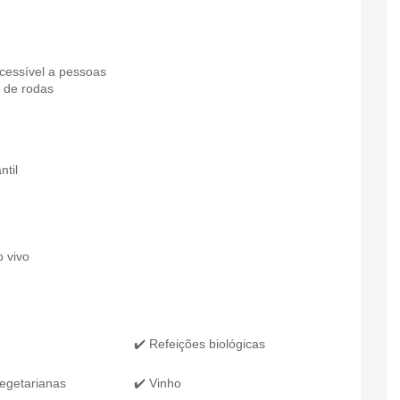
cessível a pessoas
 de rodas
ntil
o vivo
✔️ Refeições biológicas
egetarianas
✔️ Vinho