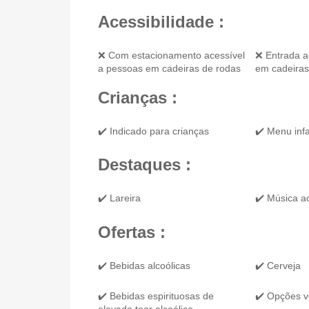
Acessibilidade :
❌ Com estacionamento acessível
❌ Entrada a
a pessoas em cadeiras de rodas
em cadeiras
Crianças :
✔️ Indicado para crianças
✔️ Menu infa
Destaques :
✔️ Lareira
✔️ Música a
Ofertas :
✔️ Bebidas alcoólicas
✔️ Cerveja
✔️ Bebidas espirituosas de
✔️ Opções v
elevado teor alcoólico