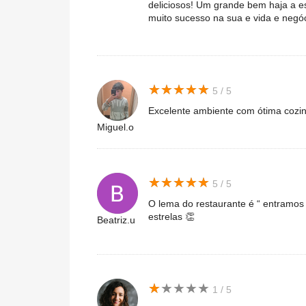
deliciosos! Um grande bem haja a es
muito sucesso na sua e vida e negóc
★
★
★
★
★
★
★
★
★
★
5 / 5
Excelente ambiente com ótima cozinh
Miguel.o
★
★
★
★
★
★
★
★
★
★
5 / 5
O lema do restaurante é “ entramos 
estrelas 👏
Beatriz.u
★
★
★
★
★
★
★
★
★
★
1 / 5