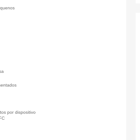
equenos
sa
sentados
os por dispositivo
NFC