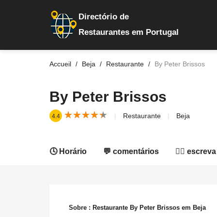
Directório de
Restaurantes em Portugal
Accueil
Beja
Restaurante
By Peter Brissos
By Peter Brissos
★
★
★
★
★
★
★
★
★
★
Restaurante
Beja
4.4
🕓 Horário
💬 comentários
✍🏻 escreva
Sobre : Restaurante By Peter Brissos em Beja