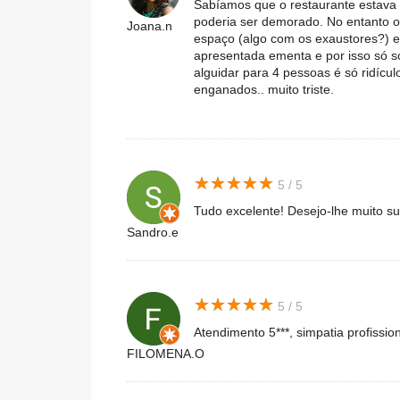
Sabíamos que o restaurante estava 
poderia ser demorado. No entanto o 
Joana.n
espaço (algo com os exaustores?) e 
apresentada ementa e por isso só so
alguidar para 4 pessoas é só ridíc
enganados.. muito triste.
★
★
★
★
★
★
★
★
★
★
5 / 5
Tudo excelente! Desejo-lhe muito s
Sandro.e
★
★
★
★
★
★
★
★
★
★
5 / 5
Atendimento 5***, simpatia profissi
FILOMENA.O