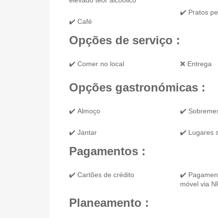
✔️ Pratos p
✔️ Café
Opções de serviço :
✔️ Comer no local
❌ Entrega
Opções gastronómicas :
✔️ Almoço
✔️ Sobreme
✔️ Jantar
✔️ Lugares 
Pagamentos :
✔️ Cartões de crédito
✔️ Pagament
móvel via 
Planeamento :