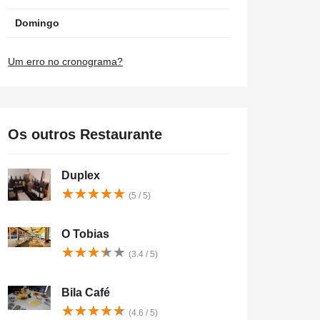
Domingo
Um erro no cronograma?
Os outros Restaurante
Duplex
★
★
★
★
★
★
★
★
★
★
(5 / 5)
O Tobias
★
★
★
★
★
★
★
★
★
★
(3.4 / 5)
Bila Café
★
★
★
★
★
★
★
★
★
★
(4.6 / 5)