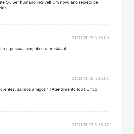
te Sr. Ser humano incrivel! Um novo ano repleto de
ios.
01/01/2023 à 16:09
a e pessoal simpático e prestável.
01/01/2023 à 16:01
clientes, saímos amigos “ ! Atendimento top ! Cinco
01/01/2023 à 15:17