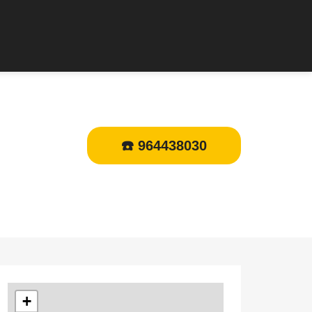
☎️ 964438030
+