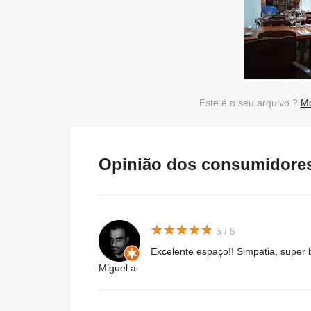
Este é o seu arquivo ?
Mo
Opinião dos consumidores 
★
★
★
★
★
★
★
★
★
★
5 / 5
Excelente espaço!! Simpatia, super 
Miguel.a