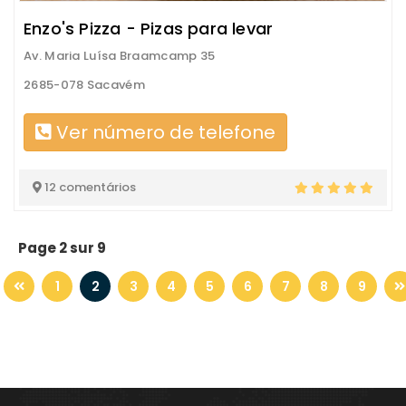
Enzo's Pizza - Pizas para levar
Av. Maria Luísa Braamcamp 35
2685-078 Sacavém
Ver número de telefone
12 comentários
Page 2 sur 9
1
2
3
4
5
6
7
8
9