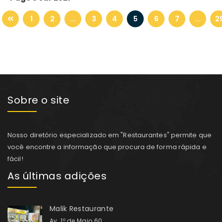
1
2
...
3
4
5
6
7
...
2
Sobre o site
Nosso diretório especializado em "Restaurantes" permite que
você encontre a informação que procura de forma rápida e
fácil!
As últimas adições
Malik Restaurante
Av. 1º de Maio 60