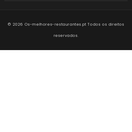
© 2026 Os-melhores-restaurantes.pt Todos os direitos
reservados.