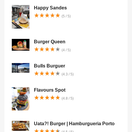
Happy Sandes
★
★
★
★
★
★
★
★
★
★
(5 / 5)
Burger Queen
★
★
★
★
★
★
★
★
★
★
(4 / 5)
Bulls Burguer
★
★
★
★
★
★
★
★
★
★
(4.3 / 5)
Flavours Spot
★
★
★
★
★
★
★
★
★
★
(4.8 / 5)
Uata?! Burger | Hamburgueria Porto
★
★
★
★
★
★
★
★
★
★