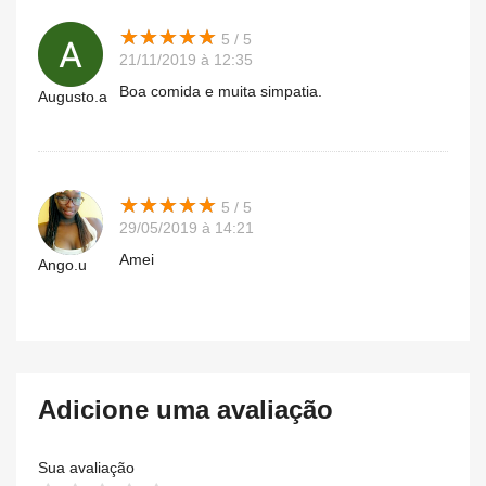
★
★
★
★
★
★
★
★
★
★
5 / 5
21/11/2019 à 12:35
Boa comida e muita simpatia.
Augusto.a
★
★
★
★
★
★
★
★
★
★
5 / 5
29/05/2019 à 14:21
Amei
Ango.u
Adicione uma avaliação
Sua avaliação