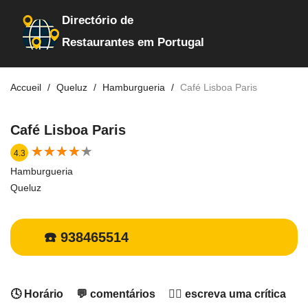
Directório de
Restaurantes em Portugal
Accueil
Queluz
Hamburgueria
Café Lisboa Paris
Café Lisboa Paris
★
★
★
★
★
★
★
★
★
★
4.3
Hamburgueria
Queluz
☎️ 938465514
🕓 Horário
💬 comentários
✍🏻 escreva uma crítica