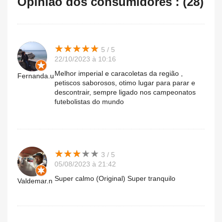
Opinião dos consumidores : (28)
★
★
★
★
★
★
★
★
★
★
5 / 5
22/10/2023 à 10:16
Melhor imperial e caracoletas da região ,
Fernanda.u
petiscos saborosos, otimo lugar para parar e
descontrair, sempre ligado nos campeonatos
futebolistas do mundo
★
★
★
★
★
★
★
★
★
★
3 / 5
05/08/2023 à 21:42
Super calmo (Original) Super tranquilo
Valdemar.n