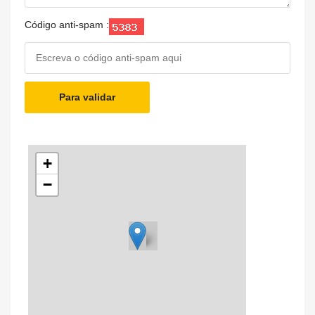
Código anti-spam :
Para validar
+
−