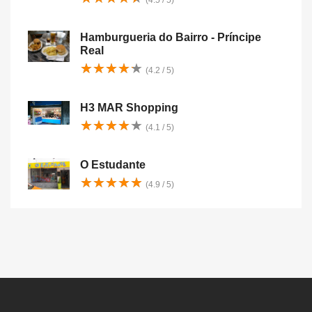
(4.5 / 5)
Hamburgueria do Bairro - Príncipe
Real
★
★
★
★
★
★
★
★
★
★
(4.2 / 5)
H3 MAR Shopping
★
★
★
★
★
★
★
★
★
★
(4.1 / 5)
O Estudante
★
★
★
★
★
★
★
★
★
★
(4.9 / 5)