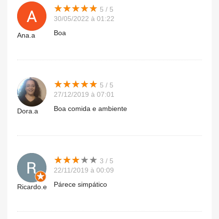
★
★
★
★
★
★
★
★
★
★
5 / 5
30/05/2022 à 01:22
Boa
Ana.a
★
★
★
★
★
★
★
★
★
★
5 / 5
27/12/2019 à 07:01
Boa comida e ambiente
Dora.a
★
★
★
★
★
★
★
★
★
★
3 / 5
22/11/2019 à 00:09
Párece simpático
Ricardo.e