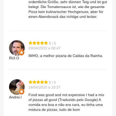
ordentliche Größe, sehr dünnen Teig und ist gut
belegt. Die Tomatensauce ist, wie die gesamte
Pizza kein kulinarischer Hochgenuss, aber für
einen Abendsnack das richtige und lecker.
5 / 5
29/04/2023 à 08:47
IMHO, a melhor pizaria de Caldas da Rainha.
RUI.O
5 / 5
18/04/2023 à 18:37
Food was good and not expensive I had a mix
Andrei.l
of pizzas all good (Traduzido pelo Google) A
comida era boa e não era cara, eu tinha uma
mistura de pizzas, tudo de bom