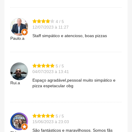
4 / 5
12/07/2023 à 11:27
Staff simpático e atencioso, boas pizzas
Paulo.a
5 / 5
04/07/2023 à 13:41
Espaço agradável,pessoal muito simpático e
Rui.a
pizza espetacular obg
5 / 5
15/06/2023 à 23:03
São fantásticos e maravilhosos. Somos fãs