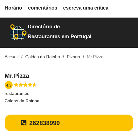
fiche.php
Horário
comentários
escreva uma crítica
restaurantes
20089
Directório de
Restaurantes em Portugal
Accueil
Caldas da Rainha
Pizaria
Mr.Pizza
Mr.Pizza
4.3
restaurantes
Caldas da Rainha
262838999