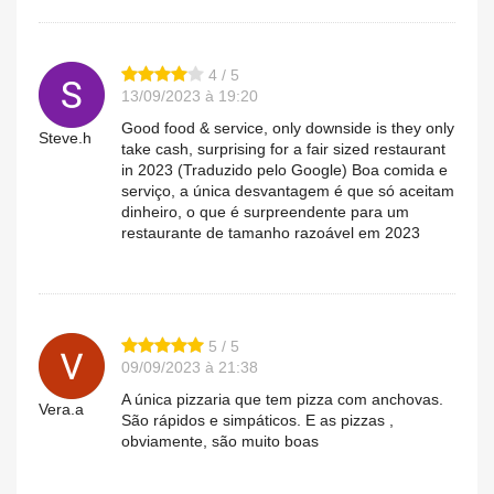
4 / 5
13/09/2023 à 19:20
Good food & service, only downside is they only
Steve.h
take cash, surprising for a fair sized restaurant
in 2023 (Traduzido pelo Google) Boa comida e
serviço, a única desvantagem é que só aceitam
dinheiro, o que é surpreendente para um
restaurante de tamanho razoável em 2023
5 / 5
09/09/2023 à 21:38
A única pizzaria que tem pizza com anchovas.
Vera.a
São rápidos e simpáticos. E as pizzas ,
obviamente, são muito boas