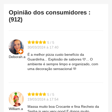
Opinião dos consumidores :
(912)
5 / 5
30/03/2024 à 17:40
É a melhor pizza custo benefício da
Deborah.a
Guardinha... Explosão de sabores 🩷... O
ambiente é sempre limpo e organizado, com
uma decoração sensacional 🫶
5 / 5
19/03/2024 à 17:54
Massa muito boa Crocante e fina Recheio da
William.a
Sasha is very very good E donos muito