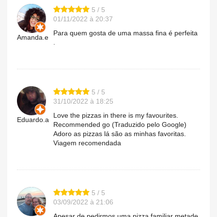
5 / 5
01/11/2022 à 20:37
Para quem gosta de uma massa fina é perfeita
Amanda.e
.
5 / 5
31/10/2022 à 18:25
Love the pizzas in there is my favourites.
Eduardo.a
Recommended go (Traduzido pelo Google)
Adoro as pizzas lá são as minhas favoritas.
Viagem recomendada
5 / 5
03/09/2022 à 21:06
Apesar de pedirmos uma pizza familiar metade