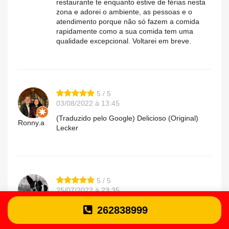
restaurante te enquanto estive de férias nesta
zona e adorei o ambiente, as pessoas e o
atendimento porque não só fazem a comida
rapidamente como a sua comida tem uma
qualidade excepcional. Voltarei em breve.
5 / 5
03/08/2022 à 13:45
(Traduzido pelo Google) Delicioso (Original)
Ronny.a
Lecker
5 / 5
25/07/2022 à 23:35
Em comparação com outros Mr pizza este é o
262838999
Joana.o
que tem as pizzas melhores. Muito boas
mesmo...o atendimento é bom e servem bem