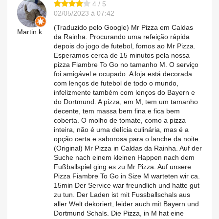
4 / 5
02/05/2023 à 07:42
(Traduzido pelo Google) Mr Pizza em Caldas
Martin.k
da Rainha. Procurando uma refeição rápida
depois do jogo de futebol, fomos ao Mr Pizza.
Esperamos cerca de 15 minutos pela nossa
pizza Fiambre To Go no tamanho M. O serviço
foi amigável e ocupado. A loja está decorada
com lenços de futebol de todo o mundo,
infelizmente também com lenços do Bayern e
do Dortmund. A pizza, em M, tem um tamanho
decente, tem massa bem fina e fica bem
coberta. O molho de tomate, como a pizza
inteira, não é uma delícia culinária, mas é a
opção certa e saborosa para o lanche da noite.
(Original) Mr Pizza in Caldas da Rainha. Auf der
Suche nach einem kleinen Happen nach dem
Fußballspiel ging es zu Mr Pizza. Auf unsere
Pizza Fiambre To Go in Size M warteten wir ca.
15min Der Service war freundlich und hatte gut
zu tun. Der Laden ist mit Fussballschals aus
aller Welt dekoriert, leider auch mit Bayern und
Dortmund Schals. Die Pizza, in M hat eine