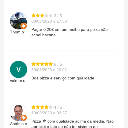
3 / 5
08/09/2023 à 17:58
Pagar 0,20€ em um molho para pizza não
Thom.o
achei bacana
5 / 5
30/08/2023 à 20:02
Boa pizza e serviço com qualidade
valmor.u
4 / 5
19/08/2023 à 02:27
Pizza 🍕 com qualidade acima da média. Não
António.o
apreciei o fato de não ter sistema de