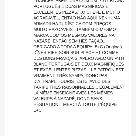
FRANCÊS, ABERTURA COM UM P'TIT BLANC
PORTUGUÊS E DUAS MAGNÍFICAS E
EXCELENTES PIZZAS....O CHEFE É MUITO
AGRADÁVEL, ENTÃO NÃO AQUI NENHUMA
ARMADILHA TURÍSTICA COM PREÇOS
MUITO RAZOÁVEIS.. TAMBÉM O MESMO
MARCA COM OS MESMOS VALORES NA
NAZARÉ, ENTÃO SEM HESITAÇÃO...
OBRIGADO A TODA A EQUIPA. E+C (Original)
DÎNER HIER SOIR SUR PLACE ET COMME
DES BONS FRANÇAIS, APÉRO AVEC UN P'TIT
BLANC PORTUGAIS ET DEUX MAGNIFIQUES
ET EXCELLENTES PIZZAS....LE PATRON EST
VRAIMENT TRÈS SYMPA, DONC PAS
D'ATTRAPE TOURISTES ICI AVEC DES
TARIFS TRÈS RAISONNABLES... ÉGALEMENT
LA MÊME ENSEIGNE AVEC LES MÊMES
VALEURS À NAZARÉ, DONC SANS
HÉSITATION... MERCI À TOUTE L'ÉQUIPE.
E+C