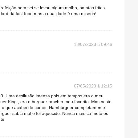
efeição nem sei se levou algum molho, batatas fritas
ard da fast food mas a qualidade é uma miséria!
13/07/2023 à 09:46
07/05/2023 à 12:15
r 0. Uma desilusão imensa pois em tempos era o meu
er King , era o burguer ranch o meu favorito. Mas neste
r o que acabei de comer. Hambúrguer completamente
rguer sabia mal e foi aquecido. Nunca mais cá meto os
nte