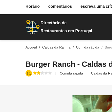
fiche.php
Horário
comentários
escreva uma crít
restaurantes
20090
Directório de
Restaurantes em Portugal
Accueil
Caldas da Rainha
Comida rápida
Burg
Burger Ranch - Caldas 
Comida rápida
Caldas da R
2.1