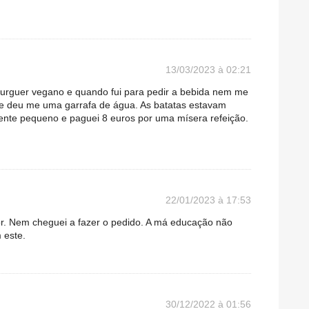
13/03/2023 à 02:21
urguer vegano e quando fui para pedir a bebida nem me
e deu me uma garrafa de água. As batatas estavam
ente pequeno e paguei 8 euros por uma mísera refeição.
22/01/2023 à 17:53
r. Nem cheguei a fazer o pedido. A má educação não
 este.
30/12/2022 à 01:56