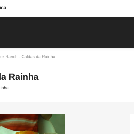
ica
er Ranch - Caldas da Rainha
da Rainha
ainha