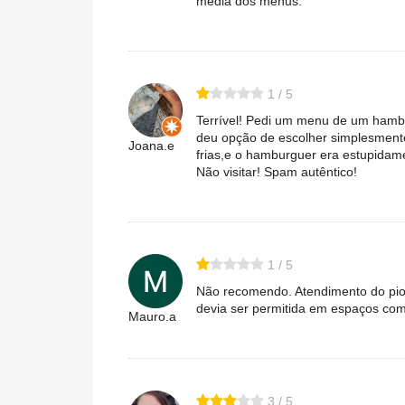
média dos menus.
1 / 5
Terrível! Pedi um menu de um hamb
deu opção de escolher simplesment
Joana.e
frias,e o hamburguer era estupidam
Não visitar! Spam autêntico!
1 / 5
Não recomendo. Atendimento do pio
devia ser permitida em espaços com
Mauro.a
3 / 5