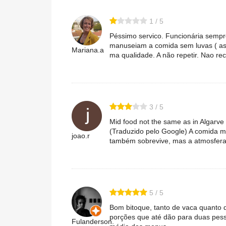
1 / 5
Péssimo servico. Funcionária sempre
manuseiam a comida sem luvas ( a
Mariana.a
ma qualidade. A não repetir. Nao r
3 / 5
Mid food not the same as in Algarve
(Traduzido pelo Google) A comida 
joao.r
também sobrevive, mas a atmosfera 
5 / 5
Bom bitoque, tanto de vaca quanto
porções que até dão para duas pesso
Fulanderson.