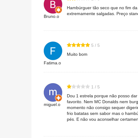
Hambúrguer tão seco que no fim da r
extremamente salgadas. Preço stand
Bruno.o
5 / 5
Muito bom
Fatima.o
1 / 5
Dou 1 estrela porque não posso da
favorito. Nem MC Donalds nem burgu
miguel.o
momento não consigo sequer digeri
frio batatas sem sabor mas o hambú
pés. E não vou aconselhar certame