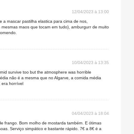
12/04/2023 à 13:00
 a mascar pastilha elastica para cima de nos,
s mesmas maos que tocam em tudo), amburgurr de muito
ecomendo.
10/04/2023 à 13:35
 mid survive too but the atmosphere was horrible
média não é a mesma que no Algarve, a comida média
era horrível
04/04/2023 à 18:04
 de frango. Bom molho de mostarda também. E ótimas
as. Serviço simpático e bastante rápido. 7€ a 8€ é a