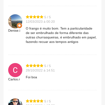
5 / 5
12/03/2023 à 00:20
O frango é muito bom. Tem a particularidade
Denise.i
de ser embrulhado de forma diferente das
outras churrasqueiras, é embrulhado em papel,
fazendo recuar aos tempos antigos
5 / 5
28/10/2022 à 14:51
Foi boa
Carlos.r
5 / 5