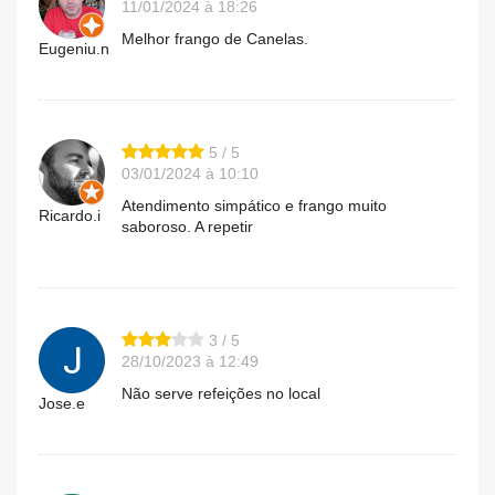
11/01/2024 à 18:26
Melhor frango de Canelas.
Eugeniu.n
5 / 5
03/01/2024 à 10:10
Atendimento simpático e frango muito
Ricardo.i
saboroso. A repetir
3 / 5
28/10/2023 à 12:49
Não serve refeições no local
Jose.e