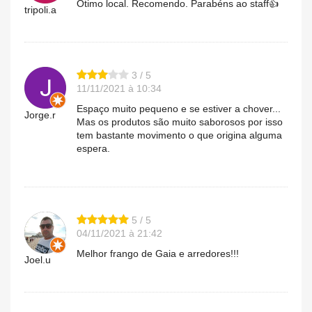
Ótimo local. Recomendo. Parabéns ao staff👍
tripoli.a
3 / 5
11/11/2021 à 10:34
Espaço muito pequeno e se estiver a chover...
Jorge.r
Mas os produtos são muito saborosos por isso
tem bastante movimento o que origina alguma
espera.
5 / 5
04/11/2021 à 21:42
Melhor frango de Gaia e arredores!!!
Joel.u