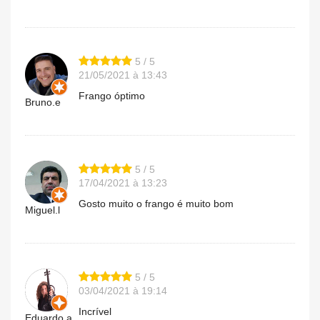
5 / 5
21/05/2021 à 13:43
Frango óptimo
Bruno.e
5 / 5
17/04/2021 à 13:23
Gosto muito o frango é muito bom
Miguel.l
5 / 5
03/04/2021 à 19:14
Incrível
Eduardo.a