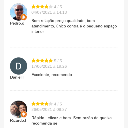
4 / 5
04/07/2021 à 14:13
Bom relação preço qualidade, bom
Pedro.o
atendimento, único contra é o pequeno espaço
interior
5 / 5
17/06/2021 à 19:26
Excelente, recomendo.
Daniel.l
4 / 5
26/05/2021 à 08:27
Rápido , eficaz e bom. Sem razão de queixa
Ricardo.l
recomenda se.