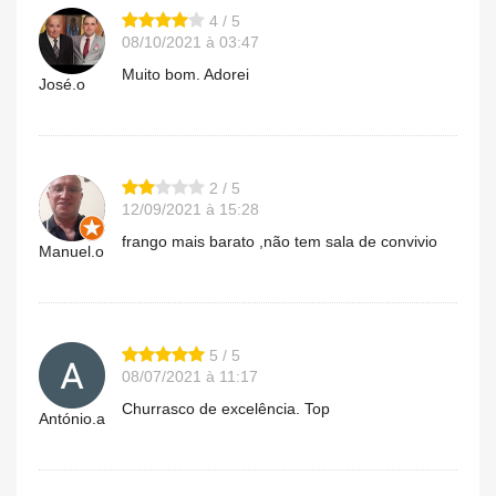
4 / 5
08/10/2021 à 03:47
Muito bom. Adorei
José.o
2 / 5
12/09/2021 à 15:28
frango mais barato ,não tem sala de convivio
Manuel.o
5 / 5
08/07/2021 à 11:17
Churrasco de excelência. Top
António.a