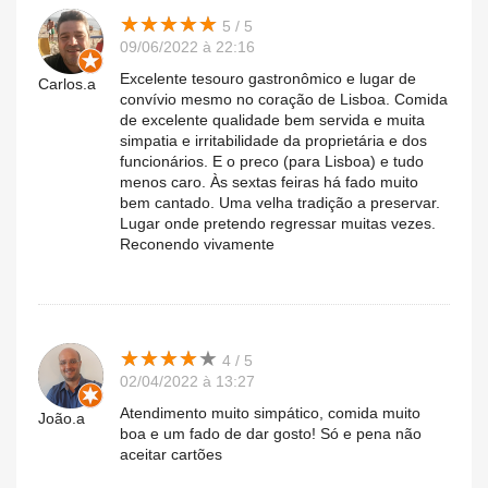
★
★
★
★
★
★
★
★
★
★
5 / 5
09/06/2022 à 22:16
Excelente tesouro gastronômico e lugar de
Carlos.a
convívio mesmo no coração de Lisboa. Comida
de excelente qualidade bem servida e muita
simpatia e irritabilidade da proprietária e dos
funcionários. E o preco (para Lisboa) e tudo
menos caro. Às sextas feiras há fado muito
bem cantado. Uma velha tradição a preservar.
Lugar onde pretendo regressar muitas vezes.
Reconendo vivamente
★
★
★
★
★
★
★
★
★
★
4 / 5
02/04/2022 à 13:27
Atendimento muito simpático, comida muito
João.a
boa e um fado de dar gosto! Só e pena não
aceitar cartões