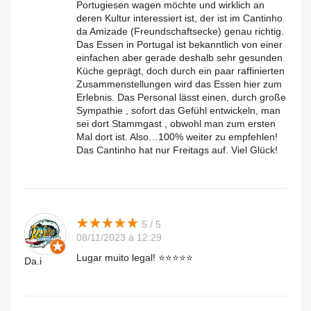
Portugiesen wagen möchte und wirklich an
deren Kultur interessiert ist, der ist im Cantinho
da Amizade (Freundschaftsecke) genau richtig.
Das Essen in Portugal ist bekanntlich von einer
einfachen aber gerade deshalb sehr gesunden
Küche geprägt, doch durch ein paar raffinierten
Zusammenstellungen wird das Essen hier zum
Erlebnis. Das Personal lässt einen, durch große
Sympathie , sofort das Gefühl entwickeln, man
sei dort Stammgast , obwohl man zum ersten
Mal dort ist. Also…100% weiter zu empfehlen!
Das Cantinho hat nur Freitags auf. Viel Glück!
★
★
★
★
★
★
★
★
★
★
5 / 5
08/11/2023 à 12:29
Lugar muito legal! ⭐️⭐️⭐️⭐️⭐️
Da.i