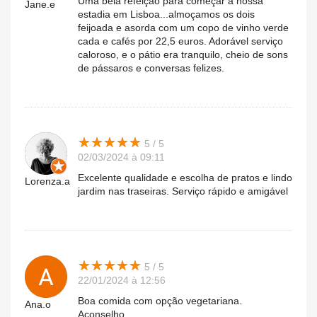
Uma bela refeição para começar a nossa
Jane.e
estadia em Lisboa...almoçamos os dois
feijoada e asorda com um copo de vinho verde
cada e cafés por 22,5 euros. Adorável serviço
caloroso, e o pátio era tranquilo, cheio de sons
de pássaros e conversas felizes.
★
★
★
★
★
★
★
★
★
★
5 / 5
02/03/2024 à 09:11
Excelente qualidade e escolha de pratos e lindo
Lorenza.a
jardim nas traseiras. Serviço rápido e amigável
★
★
★
★
★
★
★
★
★
★
5 / 5
22/01/2024 à 12:56
Boa comida com opção vegetariana.
Ana.o
Aconselho.