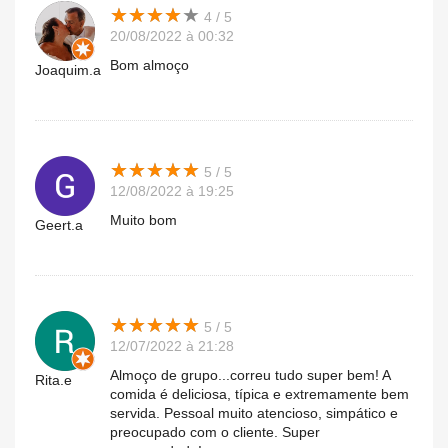
★
★
★
★
★
★
★
★
★
★
4 / 5
20/08/2022 à 00:32
Bom almoço
Joaquim.a
★
★
★
★
★
★
★
★
★
★
5 / 5
12/08/2022 à 19:25
Muito bom
Geert.a
★
★
★
★
★
★
★
★
★
★
5 / 5
12/07/2022 à 21:28
Almoço de grupo...correu tudo super bem! A
Rita.e
comida é deliciosa, típica e extremamente bem
servida. Pessoal muito atencioso, simpático e
preocupado com o cliente. Super