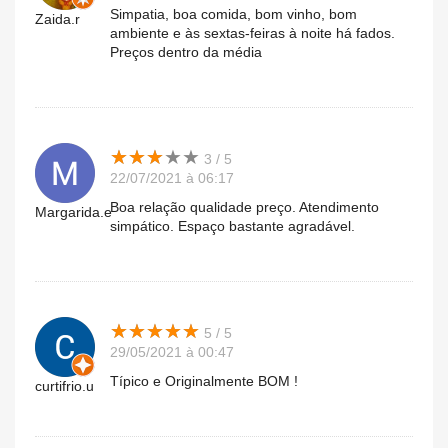
Simpatia, boa comida, bom vinho, bom
Zaida.r
ambiente e às sextas-feiras à noite há fados.
Preços dentro da média
★
★
★
★
★
★
★
★
★
★
3 / 5
22/07/2021 à 06:17
Boa relação qualidade preço. Atendimento
Margarida.e
simpático. Espaço bastante agradável.
★
★
★
★
★
★
★
★
★
★
5 / 5
29/05/2021 à 00:47
Típico e Originalmente BOM !
curtifrio.u