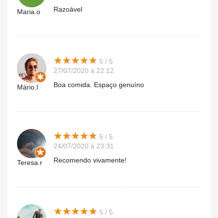
Razoável
Maria.o
★
★
★
★
★
★
★
★
★
★
5 / 5
27/07/2020 à 22:12
Boa comida. Espaço genuíno
Mário.l
★
★
★
★
★
★
★
★
★
★
5 / 5
24/07/2020 à 23:31
Recomendo vivamente!
Teresa.r
★
★
★
★
★
★
★
★
★
★
5 / 5