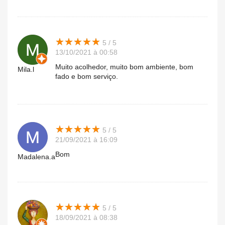
★
★
★
★
★
★
★
★
★
★
5 / 5
13/10/2021 à 00:58
Muito acolhedor, muito bom ambiente, bom
Mila.l
fado e bom serviço.
★
★
★
★
★
★
★
★
★
★
5 / 5
21/09/2021 à 16:09
Bom
Madalena.a
★
★
★
★
★
★
★
★
★
★
5 / 5
18/09/2021 à 08:38