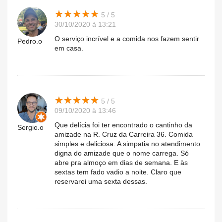
★
★
★
★
★
★
★
★
★
★
5 / 5
30/10/2020 à 13:21
O serviço incrível e a comida nos fazem sentir
Pedro.o
em casa.
★
★
★
★
★
★
★
★
★
★
5 / 5
09/10/2020 à 13:46
Que delícia foi ter encontrado o cantinho da
Sergio.o
amizade na R. Cruz da Carreira 36. Comida
simples e deliciosa. A simpatia no atendimento
digna do amizade que o nome carrega. Só
abre pra almoço em dias de semana. E às
sextas tem fado vadio a noite. Claro que
reservarei uma sexta dessas.