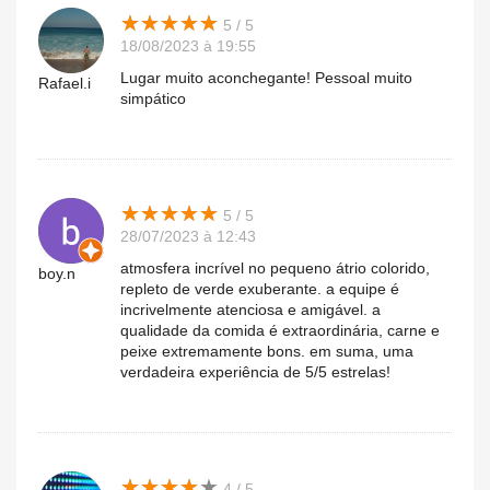
★
★
★
★
★
★
★
★
★
★
5 / 5
18/08/2023 à 19:55
Lugar muito aconchegante! Pessoal muito
Rafael.i
simpático
★
★
★
★
★
★
★
★
★
★
5 / 5
28/07/2023 à 12:43
atmosfera incrível no pequeno átrio colorido,
boy.n
repleto de verde exuberante. a equipe é
incrivelmente atenciosa e amigável. a
qualidade da comida é extraordinária, carne e
peixe extremamente bons. em suma, uma
verdadeira experiência de 5/5 estrelas!
★
★
★
★
★
★
★
★
★
★
4 / 5