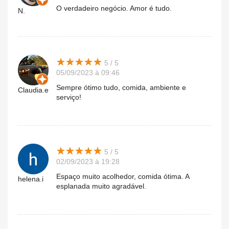
O verdadeiro negócio. Amor é tudo.
N.
★
★
★
★
★
★
★
★
★
★
5 / 5
05/09/2023 à 09:46
Sempre ótimo tudo, comida, ambiente e
Claudia.e
serviço!
★
★
★
★
★
★
★
★
★
★
5 / 5
02/09/2023 à 19:28
Espaço muito acolhedor, comida ótima. A
helena.i
esplanada muito agradável.