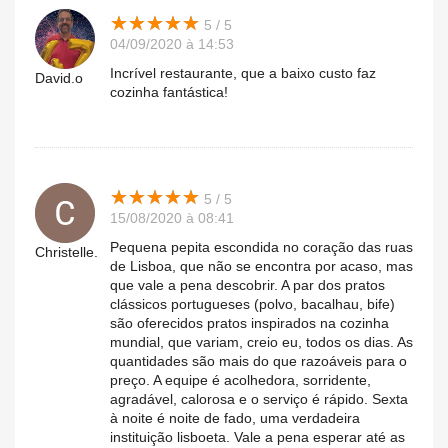
★
★
★
★
★
★
★
★
★
★
5 / 5
04/09/2020 à 14:53
Incrível restaurante, que a baixo custo faz
David.o
cozinha fantástica!
★
★
★
★
★
★
★
★
★
★
5 / 5
15/08/2020 à 08:41
Pequena pepita escondida no coração das ruas
Christelle.
de Lisboa, que não se encontra por acaso, mas
que vale a pena descobrir. A par dos pratos
clássicos portugueses (polvo, bacalhau, bife)
são oferecidos pratos inspirados na cozinha
mundial, que variam, creio eu, todos os dias. As
quantidades são mais do que razoáveis ​​para o
preço. A equipe é acolhedora, sorridente,
agradável, calorosa e o serviço é rápido. Sexta
à noite é noite de fado, uma verdadeira
instituição lisboeta. Vale a pena esperar até as