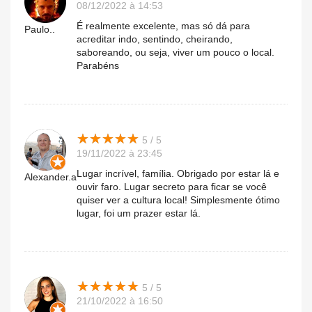
08/12/2022 à 14:53
É realmente excelente, mas só dá para
Paulo..
acreditar indo, sentindo, cheirando,
saboreando, ou seja, viver um pouco o local.
Parabéns
★
★
★
★
★
★
★
★
★
★
5 / 5
19/11/2022 à 23:45
Lugar incrível, família. Obrigado por estar lá e
Alexander.a
ouvir faro. Lugar secreto para ficar se você
quiser ver a cultura local! Simplesmente ótimo
lugar, foi um prazer estar lá.
★
★
★
★
★
★
★
★
★
★
5 / 5
21/10/2022 à 16:50