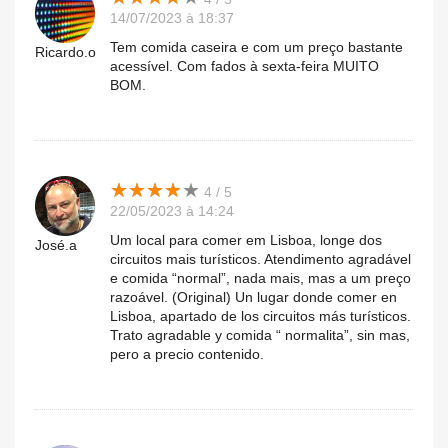
14/07/2023 à 18:37
Tem comida caseira e com um preço bastante
Ricardo.o
acessível. Com fados à sexta-feira MUITO
BOM.
★
★
★
★
★
★
★
★
★
★
4 / 5
22/05/2023 à 14:24
Um local para comer em Lisboa, longe dos
José.a
circuitos mais turísticos. Atendimento agradável
e comida “normal”, nada mais, mas a um preço
razoável. (Original) Un lugar donde comer en
Lisboa, apartado de los circuitos más turísticos.
Trato agradable y comida “ normalita”, sin mas,
pero a precio contenido.