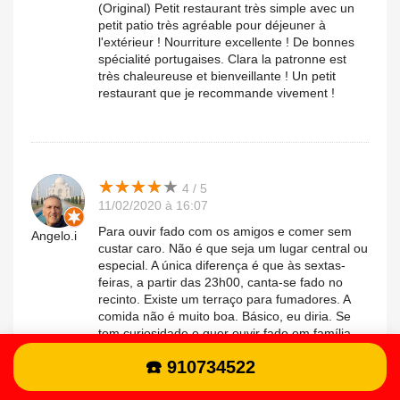
(Original) Petit restaurant très simple avec un
petit patio très agréable pour déjeuner à
l'extérieur ! Nourriture excellente ! De bonnes
spécialité portugaises. Clara la patronne est
très chaleureuse et bienveillante ! Un petit
restaurant que je recommande vivement !
★
★
★
★
★
★
★
★
★
★
4 / 5
11/02/2020 à 16:07
Para ouvir fado com os amigos e comer sem
Angelo.i
custar caro. Não é que seja um lugar central ou
especial. A única diferença é que às sextas-
feiras, a partir das 23h00, canta-se fado no
recinto. Existe um terraço para fumadores. A
comida não é muito boa. Básico, eu diria. Se
tem curiosidade e quer ouvir fado em família,
este é o local. Não é caro. Você não precisa
☎️ 910734522
pagar pela música. (Original) Para oír fado
entre amigos y comer sin que salga caro. No es