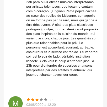
23h para ouvir ótimas músicas interpretadas
por artistas talentosos, que tocam e cantam
com o coração. (Original) Petite pepite cachée
au cœur des ruelles de Lisbonne, sur laquelle
on ne tombe pas par hasard, mais qui gagne à
être découverte. À côté des plats classiques
portugais (poulpe, morue, steak) sont proposés
des plats inspirés de la cuisine du monde, qui
varient, je crois, chaque jour. Les quantités sont
plus que raisonnables pour le prix. Le
personnel est accueillant, souriant, agréable,
chaleureux et le service est rapide. Le Vendredi
soir est le soir du fado, véritable institution
lisboète. Cela vaut le coup d'attendre jusqu'à
23h pour d'entendre de superbes chansons
interprétées par des artistes talentueux, qui
jouent et chantent avec leur cœur.
★
★
★
★
★
★
★
★
★
★
3 / 5
03/08/2020 à 12:20