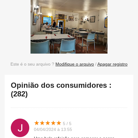
Este é o seu arquivo ?
Modifique o arquivo
/
Apagar registro
Opinião dos consumidores :
(282)
★
★
★
★
★
★
★
★
★
★
5 / 5
04/04/2024 à 13:55