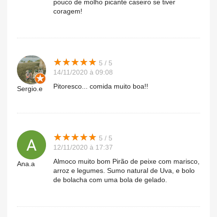
pouco de molho picante caseiro se tiver
coragem!
★
★
★
★
★
★
★
★
★
★
5 / 5
14/11/2020 à 09:08
Pitoresco... comida muito boa!!
Sergio.e
★
★
★
★
★
★
★
★
★
★
5 / 5
12/11/2020 à 17:37
Almoco muito bom Pirão de peixe com marisco,
Ana.a
arroz e legumes. Sumo natural de Uva, e bolo
de bolacha com uma bola de gelado.