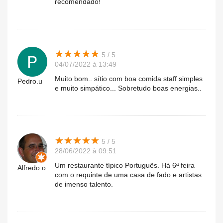
recomendado!
★
★
★
★
★
★
★
★
★
★
5 / 5
04/07/2022 à 13:49
Muito bom.. sítio com boa comida staff simples
Pedro.u
e muito simpático... Sobretudo boas energias..
★
★
★
★
★
★
★
★
★
★
5 / 5
28/06/2022 à 09:51
Um restaurante típico Português. Há 6ª feira
Alfredo.o
com o requinte de uma casa de fado e artistas
de imenso talento.