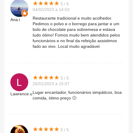
★
★
★
★
★
★
★
★
★
★
5 / 5
04/02/2023 à 14:53
Restaurante tradicional e muito acolhedor.
Ana.i
Pedimos o polvo e o borrego para jantar e um
bolo de chocolate para sobremesa e estava
tudo ótimo! Fomos muito bem atendidos pelos
funcionários e no final da refeição assistimos
fado ao vivo. Local muito agradável.
★
★
★
★
★
★
★
★
★
★
5 / 5
26/01/2023 à 15:07
Lugar encantador, funcionários simpáticos, boa
Lawrence.u
comida, ótimo preço 🙂
★
★
★
★
★
★
★
★
★
★
5 / 5