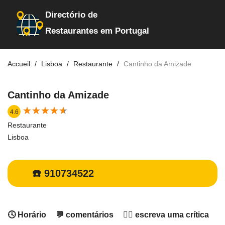
Directório de
Restaurantes em Portugal
Accueil
Lisboa
Restaurante
Cantinho da Amizade
Cantinho da Amizade
★
★
★
★
★
★
★
★
★
★
4.6
Restaurante
Lisboa
☎️ 910734522
🕓 Horário
💬 comentários
✍🏻 escreva uma crítica