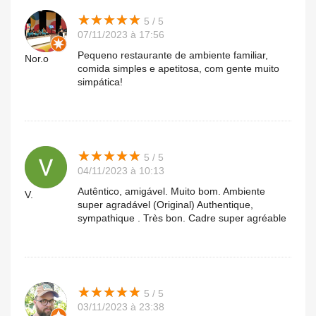
★
★
★
★
★
★
★
★
★
★
5 / 5
07/11/2023 à 17:56
Pequeno restaurante de ambiente familiar,
Nor.o
comida simples e apetitosa, com gente muito
simpática!
★
★
★
★
★
★
★
★
★
★
5 / 5
04/11/2023 à 10:13
Autêntico, amigável. Muito bom. Ambiente
V.
super agradável (Original) Authentique,
sympathique . Très bon. Cadre super agréable
★
★
★
★
★
★
★
★
★
★
5 / 5
03/11/2023 à 23:38