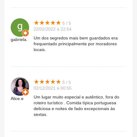
★
★
★
★
★
★
★
★
★
★
5 / 5
22/02/2022 à 22:54
Um dos segredos mais bem guardados era
gabriela.
frequentado principalmente por moradores
locais.
★
★
★
★
★
★
★
★
★
★
5 / 5
02/12/2021 à 00:55
Um lugar muito especial e autêntico, fora do
Alice.e
roteiro turístico . Comida típica portuguesa
deliciosa e noites de fado excepcionais às
sextas.