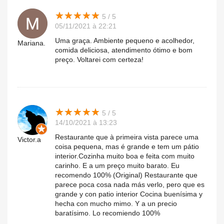
★
★
★
★
★
★
★
★
★
★
5 / 5
05/11/2021 à 22:21
Uma graça. Ambiente pequeno e acolhedor,
Mariana.
comida deliciosa, atendimento ótimo e bom
preço. Voltarei com certeza!
★
★
★
★
★
★
★
★
★
★
5 / 5
14/10/2021 à 13:23
Restaurante que à primeira vista parece uma
Victor.a
coisa pequena, mas é grande e tem um pátio
interior.Cozinha muito boa e feita com muito
carinho. E a um preço muito barato. Eu
recomendo 100% (Original) Restaurante que
parece poca cosa nada más verlo, pero que es
grande y con patio interior Cocina buenísima y
hecha con mucho mimo. Y a un precio
baratísimo. Lo recomiendo 100%