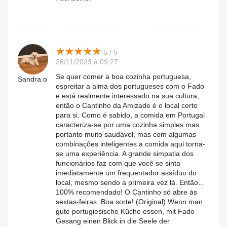
★
★
★
★
★
★
★
★
★
★
5 / 5
26/11/2023 à 09:27
Se quer comer a boa cozinha portuguesa,
Sandra.o
espreitar a alma dos portugueses com o Fado
e está realmente interessado na sua cultura,
então o Cantinho da Amizade é o local certo
para si. Como é sabido, a comida em Portugal
caracteriza-se por uma cozinha simples mas
portanto muito saudável, mas com algumas
combinações inteligentes a comida aqui torna-
se uma experiência. A grande simpatia dos
funcionários faz com que você se sinta
imediatamente um frequentador assíduo do
local, mesmo sendo a primeira vez lá. Então…
100% recomendado! O Cantinho só abre às
sextas-feiras. Boa sorte! (Original) Wenn man
gute portugiesische Küche essen, mit Fado
Gesang einen Blick in die Seele der