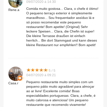
09/07/2020 à 14:30
Comida muito gostosa... Clara, o chefe é ótimo!
Rene.a
O pequeno terraço exterior é simplesmente
maravilhoso... Sou frequentador assíduo lá e
só posso recomendar este pequeno
restaurante! Bom apetite! (Original) Sehr
leckere Speisen... Clara, die Chefin ist super!
Die kleine Terrasse draußen ist einfach
herrlich... Bin dort Stammgast und kann dieses
kleine Restaurant nur empfehlen!! Bom apetit!
★
★
★
★
★
★
★
★
★
★
5 / 5
04/07/2020 à 09:21
Pequeno restaurante muito simples com um
Casa.r
pequeno pátio muito agradável para almoçar
ao ar livre! Excelente comida! Boas
especialidades portuguesas. Clara, a chefe, é
muito calorosa e atenciosa! Um pequeno
restaurante que recomendo vivamente!