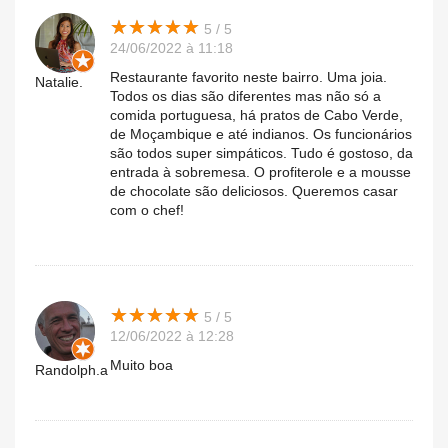
★
★
★
★
★
★
★
★
★
★
5 / 5
24/06/2022 à 11:18
Restaurante favorito neste bairro. Uma joia.
Natalie.
Todos os dias são diferentes mas não só a
comida portuguesa, há pratos de Cabo Verde,
de Moçambique e até indianos. Os funcionários
são todos super simpáticos. Tudo é gostoso, da
entrada à sobremesa. O profiterole e a mousse
de chocolate são deliciosos. Queremos casar
com o chef!
★
★
★
★
★
★
★
★
★
★
5 / 5
12/06/2022 à 12:28
Muito boa
Randolph.a