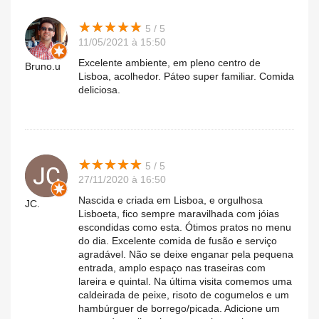
★
★
★
★
★
★
★
★
★
★
5 / 5
11/05/2021 à 15:50
Excelente ambiente, em pleno centro de
Bruno.u
Lisboa, acolhedor. Páteo super familiar. Comida
deliciosa.
★
★
★
★
★
★
★
★
★
★
5 / 5
27/11/2020 à 16:50
Nascida e criada em Lisboa, e orgulhosa
JC.
Lisboeta, fico sempre maravilhada com jóias
escondidas como esta. Ótimos pratos no menu
do dia. Excelente comida de fusão e serviço
agradável. Não se deixe enganar pela pequena
entrada, amplo espaço nas traseiras com
lareira e quintal. Na última visita comemos uma
caldeirada de peixe, risoto de cogumelos e um
hambúrguer de borrego/picada. Adicione um