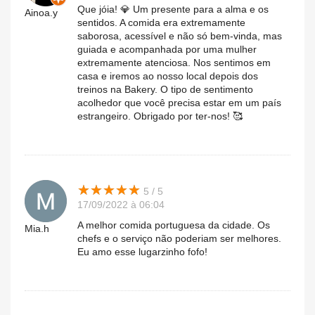
Que jóia! 💎 Um presente para a alma e os
Ainoa.y
sentidos. A comida era extremamente
saborosa, acessível e não só bem-vinda, mas
guiada e acompanhada por uma mulher
extremamente atenciosa. Nos sentimos em
casa e iremos ao nosso local depois dos
treinos na Bakery. O tipo de sentimento
acolhedor que você precisa estar em um país
estrangeiro. Obrigado por ter-nos! 🥰
★
★
★
★
★
★
★
★
★
★
5 / 5
17/09/2022 à 06:04
A melhor comida portuguesa da cidade. Os
Mia.h
chefs e o serviço não poderiam ser melhores.
Eu amo esse lugarzinho fofo!