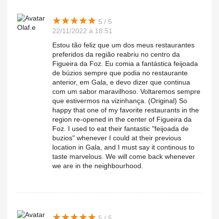
★
★
★
★
★
★
★
★
★
★
5 / 5
Olaf.e
22/11/2022 à 18:51
Estou tão feliz que um dos meus restaurantes
preferidos da região reabriu no centro da
Figueira da Foz. Eu comia a fantástica feijoada
de búzios sempre que podia no restaurante
anterior, em Gala, e devo dizer que continua
com um sabor maravilhoso. Voltaremos sempre
que estivermos na vizinhança. (Original) So
happy that one of my favorite restaurants in the
region re-opened in the center of Figueira da
Foz. I used to eat their fantastic "feijoada de
buzios" whenever I could at their previous
location in Gala, and I must say it continous to
taste marvelous. We will come back whenever
we are in the neighbourhood.
★
★
★
★
★
★
★
★
★
★
5 / 5