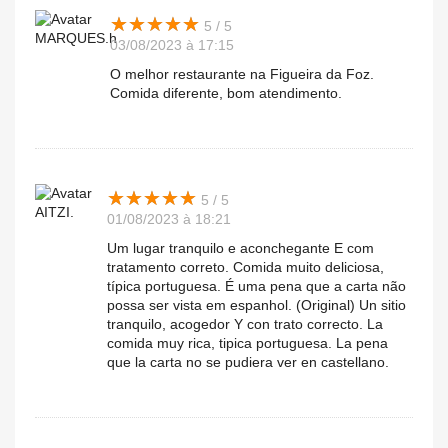
★
★
★
★
★
★
★
★
★
★
5 / 5
MARQUES.h
03/08/2023 à 17:15
O melhor restaurante na Figueira da Foz.
Comida diferente, bom atendimento.
★
★
★
★
★
★
★
★
★
★
5 / 5
AITZI.
01/08/2023 à 18:21
Um lugar tranquilo e aconchegante E com
tratamento correto. Comida muito deliciosa,
típica portuguesa. É uma pena que a carta não
possa ser vista em espanhol. (Original) Un sitio
tranquilo, acogedor Y con trato correcto. La
comida muy rica, tipica portuguesa. La pena
que la carta no se pudiera ver en castellano.