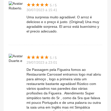
★
★
★
★
★
★
★
★
★
★
5 / 5
Roberto.
30/07/2023 à 15:41
Uma surpresa muito agradável. O arroz é
delicioso e o preço é justo. (Original) Una muy
agradable sorpresa. El arroz está buenísimo y
el precio adecuado.
★
★
★
★
★
★
★
★
★
★
5 / 5
Duarte.e
29/07/2023 à 23:01
De Passagem pela Figueira fomos ao
Restaurante Carrossel entramos logo mal abriu
para almoço , logo a primeira vista um
restaurante bastante agradável Rústico com
vários quadros nas paredes das várias
profissões da Figueira . Atendimento Super
simpático tanto do Sr , como da Sra que falava
mt pouco Português e de uma palavra ou outra
la saia uma em Inglês mas mt Simpática