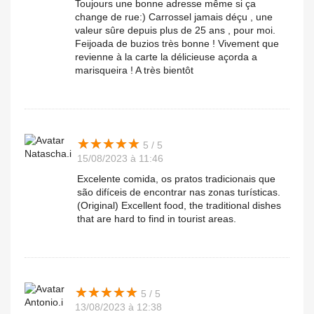
Toujours une bonne adresse même si ça
change de rue:) Carrossel jamais déçu , une
valeur sûre depuis plus de 25 ans , pour moi.
Feijoada de buzios très bonne ! Vivement que
revienne à la carte la délicieuse açorda a
marisqueira ! A très bientôt
★
★
★
★
★
★
★
★
★
★
5 / 5
Natascha.i
15/08/2023 à 11:46
Excelente comida, os pratos tradicionais que
são difíceis de encontrar nas zonas turísticas.
(Original) Excellent food, the traditional dishes
that are hard to find in tourist areas.
★
★
★
★
★
★
★
★
★
★
5 / 5
Antonio.i
13/08/2023 à 12:38