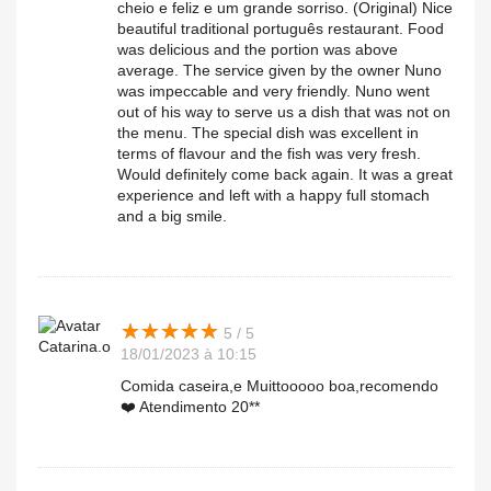
cheio e feliz e um grande sorriso. (Original) Nice
beautiful traditional português restaurant. Food
was delicious and the portion was above
average. The service given by the owner Nuno
was impeccable and very friendly. Nuno went
out of his way to serve us a dish that was not on
the menu. The special dish was excellent in
terms of flavour and the fish was very fresh.
Would definitely come back again. It was a great
experience and left with a happy full stomach
and a big smile.
★
★
★
★
★
★
★
★
★
★
5 / 5
Catarina.o
18/01/2023 à 10:15
Comida caseira,e Muittooooo boa,recomendo
❤️ Atendimento 20**