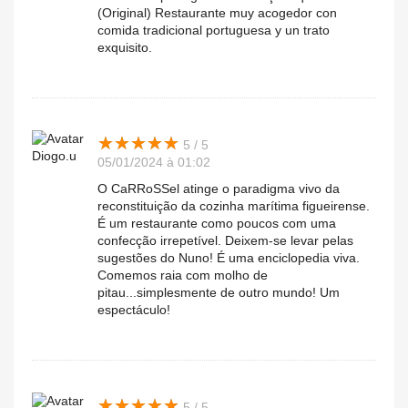
(Original) Restaurante muy acogedor con
comida tradicional portuguesa y un trato
exquisito.
★
★
★
★
★
★
★
★
★
★
5 / 5
Diogo.u
05/01/2024 à 01:02
O CaRRoSSel atinge o paradigma vivo da
reconstituição da cozinha marítima figueirense.
É um restaurante como poucos com uma
confecção irrepetível. Deixem-se levar pelas
sugestões do Nuno! É uma enciclopedia viva.
Comemos raia com molho de
pitau...simplesmente de outro mundo! Um
espectáculo!
★
★
★
★
★
★
★
★
★
★
5 / 5