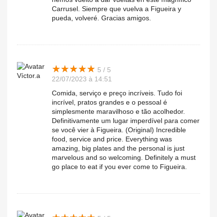
Carrusel. Siempre que vuelva a Figueira y
pueda, volveré. Gracias amigos.
★
★
★
★
★
★
★
★
★
★
5 / 5
Víctor.a
22/07/2023 à 14:51
Comida, serviço e preço incríveis. Tudo foi
incrível, pratos grandes e o pessoal é
simplesmente maravilhoso e tão acolhedor.
Definitivamente um lugar imperdível para comer
se você vier à Figueira. (Original) Incredible
food, service and price. Everything was
amazing, big plates and the personal is just
marvelous and so welcoming. Definitely a must
go place to eat if you ever come to Figueira.