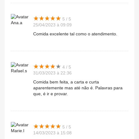
★
★
★
★
★
★
★
★
★
★
5 / 5
Ana.a
25/04/2023 à 09:09
Comida excelente tal como o atendimento.
★
★
★
★
★
★
★
★
★
★
4 / 5
Rafael.s
31/03/2023 à 22:36
Comida bem feita, a carta e curta
aparentemente mas até não é. Palavras para
que, é ir e provar.
★
★
★
★
★
★
★
★
★
★
5 / 5
Marie.l
14/03/2023 à 15:08