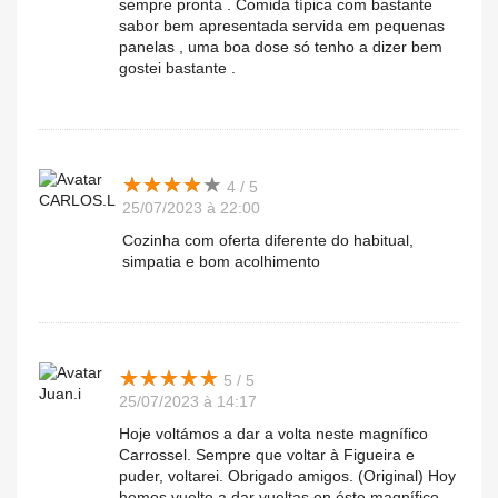
sempre pronta . Comida típica com bastante
sabor bem apresentada servida em pequenas
panelas , uma boa dose só tenho a dizer bem
gostei bastante .
★
★
★
★
★
★
★
★
★
★
4 / 5
CARLOS.L
25/07/2023 à 22:00
Cozinha com oferta diferente do habitual,
simpatia e bom acolhimento
★
★
★
★
★
★
★
★
★
★
5 / 5
Juan.i
25/07/2023 à 14:17
Hoje voltámos a dar a volta neste magnífico
Carrossel. Sempre que voltar à Figueira e
puder, voltarei. Obrigado amigos. (Original) Hoy
hemos vuelto a dar vueltas en éste magnífico