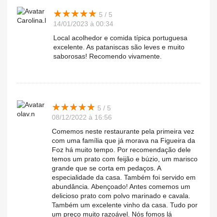
★
★
★
★
★
★
★
★
★
★
5 / 5
Carolina.l
14/01/2023 à 00:34
Local acolhedor e comida típica portuguesa
excelente. As pataniscas são leves e muito
saborosas! Recomendo vivamente.
★
★
★
★
★
★
★
★
★
★
5 / 5
olav.n
08/12/2022 à 16:56
Comemos neste restaurante pela primeira vez
com uma família que já morava na Figueira da
Foz há muito tempo. Por recomendação dele
temos um prato com feijão e búzio, um marisco
grande que se corta em pedaços. A
especialidade da casa. Também foi servido em
abundância. Abençoado! Antes comemos um
delicioso prato com polvo marinado e cavala.
Também um excelente vinho da casa. Tudo por
um preço muito razoável. Nós fomos lá