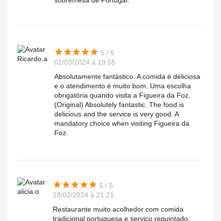
sobremesa de Portugal.
★
★
★
★
★
★
★
★
★
★
5 / 5
Ricardo.a
02/03/2024 à 19:55
Absolutamente fantástico. A comida é deliciosa
e o atendimento é muito bom. Uma escolha
obrigatória quando visita a Figueira da Foz.
(Original) Absolutely fantastic. The food is
delicious and the service is very good. A
mandatory choice when visiting Figueira da
Foz.
★
★
★
★
★
★
★
★
★
★
5 / 5
alicia.o
28/02/2024 à 21:21
Restaurante muito acolhedor com comida
tradicional portuguesa e serviço requintado.