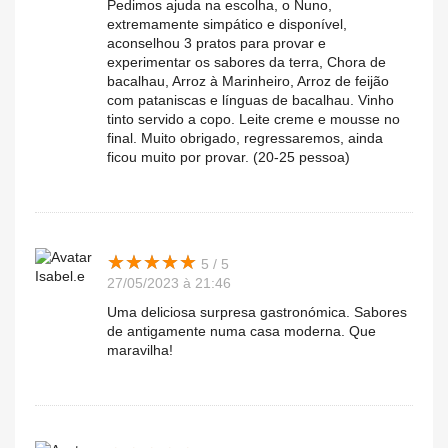
Pedimos ajuda na escolha, o Nuno,
extremamente simpático e disponível,
aconselhou 3 pratos para provar e
experimentar os sabores da terra, Chora de
bacalhau, Arroz à Marinheiro, Arroz de feijão
com pataniscas e línguas de bacalhau. Vinho
tinto servido a copo. Leite creme e mousse no
final. Muito obrigado, regressaremos, ainda
ficou muito por provar. (20-25 pessoa)
★
★
★
★
★
★
★
★
★
★
5 / 5
Isabel.e
27/05/2023 à 21:46
Uma deliciosa surpresa gastronómica. Sabores
de antigamente numa casa moderna. Que
maravilha!