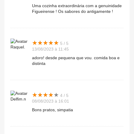
Uma cozinha extraordinária com a genuinidade
Figueirense ! Os sabores do antigamente !
★
★
★
★
★
★
★
★
★
★
5 / 5
Raquel.
13/08/2023 à 11:45
adoro! desde pequena que vou. comida boa e
distinta
★
★
★
★
★
★
★
★
★
★
4 / 5
Delfim.n
08/08/2023 à 16:01
Bons pratos, simpatia