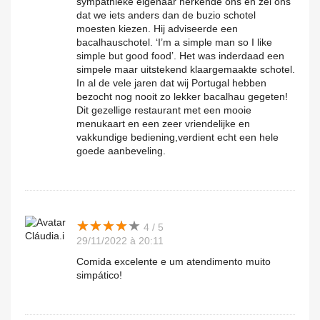
sympathieke eigenaar herkende ons en zei ons
dat we iets anders dan de buzio schotel
moesten kiezen. Hij adviseerde een
bacalhauschotel. ‘I’m a simple man so I like
simple but good food’. Het was inderdaad een
simpele maar uitstekend klaargemaakte schotel.
In al de vele jaren dat wij Portugal hebben
bezocht nog nooit zo lekker bacalhau gegeten!
Dit gezellige restaurant met een mooie
menukaart en een zeer vriendelijke en
vakkundige bediening,verdient echt een hele
goede aanbeveling.
★
★
★
★
★
★
★
★
★
★
4 / 5
Cláudia.i
29/11/2022 à 20:11
Comida excelente e um atendimento muito
simpático!