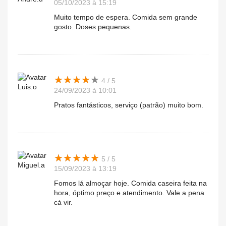
05/10/2023 à 15:19
Muito tempo de espera. Comida sem grande
gosto. Doses pequenas.
★
★
★
★
★
★
★
★
★
★
4 / 5
Luis.o
24/09/2023 à 10:01
Pratos fantásticos, serviço (patrão) muito bom.
★
★
★
★
★
★
★
★
★
★
5 / 5
Miguel.a
15/09/2023 à 13:19
Fomos lá almoçar hoje. Comida caseira feita na
hora, óptimo preço e atendimento. Vale a pena
cá vir.