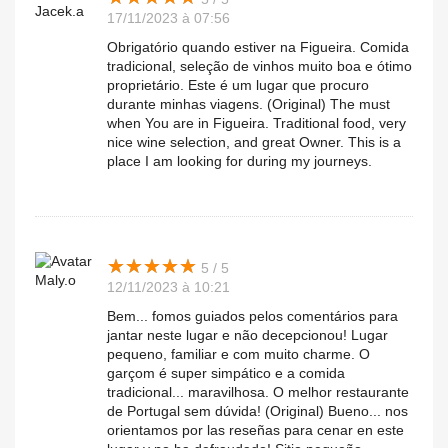
Jacek.a
17/11/2023 à 07:56
Obrigatório quando estiver na Figueira. Comida
tradicional, seleção de vinhos muito boa e ótimo
proprietário. Este é um lugar que procuro
durante minhas viagens. (Original) The must
when You are in Figueira. Traditional food, very
nice wine selection, and great Owner. This is a
place I am looking for during my journeys.
★
★
★
★
★
★
★
★
★
★
5 / 5
Maly.o
12/11/2023 à 10:21
Bem... fomos guiados pelos comentários para
jantar neste lugar e não decepcionou! Lugar
pequeno, familiar e com muito charme. O
garçom é super simpático e a comida
tradicional... maravilhosa. O melhor restaurante
de Portugal sem dúvida! (Original) Bueno... nos
orientamos por las reseñas para cenar en este