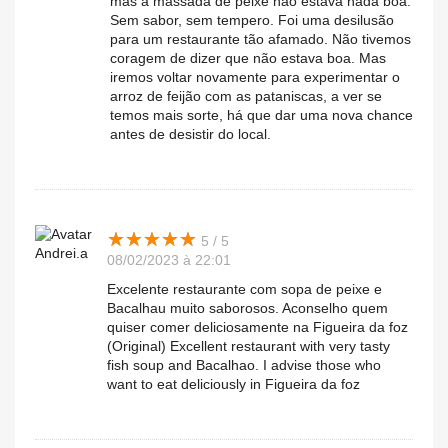
mas a massada de peixe não estava nada boa.
Sem sabor, sem tempero. Foi uma desilusão
para um restaurante tão afamado. Não tivemos
coragem de dizer que não estava boa. Mas
iremos voltar novamente para experimentar o
arroz de feijão com as pataniscas, a ver se
temos mais sorte, há que dar uma nova chance
antes de desistir do local.
★
★
★
★
★
★
★
★
★
★
5 / 5
Andrei.a
08/02/2023 à 22:01
Excelente restaurante com sopa de peixe e
Bacalhau muito saborosos. Aconselho quem
quiser comer deliciosamente na Figueira da foz
(Original) Excellent restaurant with very tasty
fish soup and Bacalhao. I advise those who
want to eat deliciously in Figueira da foz