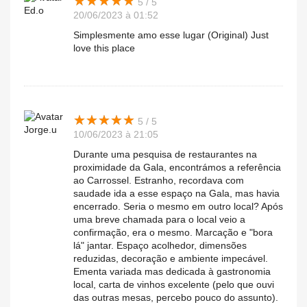
★
★
★
★
★
★
★
★
★
★
5 / 5
Ed.o
20/06/2023 à 01:52
Simplesmente amo esse lugar (Original) Just
love this place
★
★
★
★
★
★
★
★
★
★
5 / 5
Jorge.u
10/06/2023 à 21:05
Durante uma pesquisa de restaurantes na
proximidade da Gala, encontrámos a referência
ao Carrossel. Estranho, recordava com
saudade ida a esse espaço na Gala, mas havia
encerrado. Seria o mesmo em outro local? Após
uma breve chamada para o local veio a
confirmação, era o mesmo. Marcação e "bora
lá" jantar. Espaço acolhedor, dimensões
reduzidas, decoração e ambiente impecável.
Ementa variada mas dedicada à gastronomia
local, carta de vinhos excelente (pelo que ouvi
das outras mesas, percebo pouco do assunto).