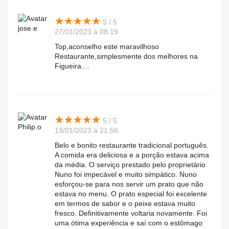
★
★
★
★
★
★
★
★
★
★
5 / 5
jose.e
27/01/2023 à 08:19
Top,aconselho este maravilhoso
Restaurante,simplesmente dos melhores na
Figueira....
★
★
★
★
★
★
★
★
★
★
5 / 5
Philip.o
19/01/2023 à 21:56
Belo e bonito restaurante tradicional português.
A comida era deliciosa e a porção estava acima
da média. O serviço prestado pelo proprietário
Nuno foi impecável e muito simpático. Nuno
esforçou-se para nos servir um prato que não
estava no menu. O prato especial foi excelente
em termos de sabor e o peixe estava muito
fresco. Definitivamente voltaria novamente. Foi
uma ótima experiência e saí com o estômago