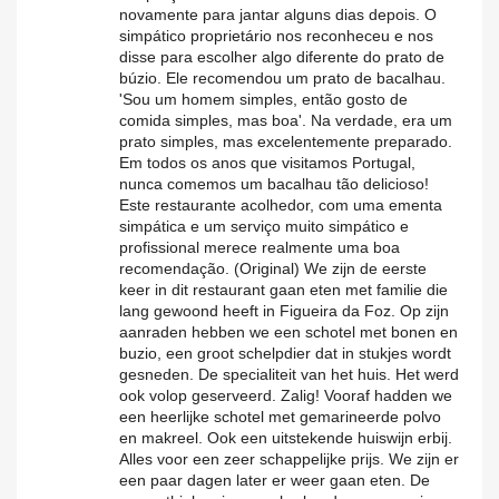
novamente para jantar alguns dias depois. O
simpático proprietário nos reconheceu e nos
disse para escolher algo diferente do prato de
búzio. Ele recomendou um prato de bacalhau.
'Sou um homem simples, então gosto de
comida simples, mas boa'. Na verdade, era um
prato simples, mas excelentemente preparado.
Em todos os anos que visitamos Portugal,
nunca comemos um bacalhau tão delicioso!
Este restaurante acolhedor, com uma ementa
simpática e um serviço muito simpático e
profissional merece realmente uma boa
recomendação. (Original) We zijn de eerste
keer in dit restaurant gaan eten met familie die
lang gewoond heeft in Figueira da Foz. Op zijn
aanraden hebben we een schotel met bonen en
buzio, een groot schelpdier dat in stukjes wordt
gesneden. De specialiteit van het huis. Het werd
ook volop geserveerd. Zalig! Vooraf hadden we
een heerlijke schotel met gemarineerde polvo
en makreel. Ook een uitstekende huiswijn erbij.
Alles voor een zeer schappelijke prijs. We zijn er
een paar dagen later er weer gaan eten. De