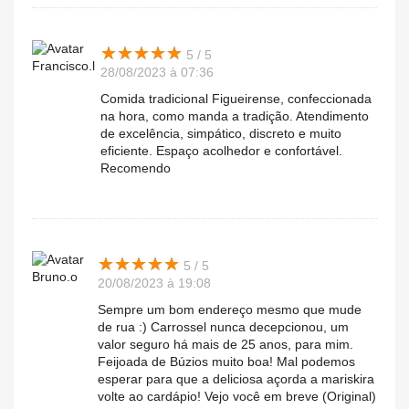
★
★
★
★
★
★
★
★
★
★
5 / 5
Francisco.l
28/08/2023 à 07:36
Comida tradicional Figueirense, confeccionada
na hora, como manda a tradição. Atendimento
de excelência, simpático, discreto e muito
eficiente. Espaço acolhedor e confortável.
Recomendo
★
★
★
★
★
★
★
★
★
★
5 / 5
Bruno.o
20/08/2023 à 19:08
Sempre um bom endereço mesmo que mude
de rua :) Carrossel nunca decepcionou, um
valor seguro há mais de 25 anos, para mim.
Feijoada de Búzios muito boa! Mal podemos
esperar para que a deliciosa açorda a mariskira
volte ao cardápio! Vejo você em breve (Original)