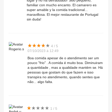
lugar y no ha defraudado! Sitio pequeño,
familiar con mucho encanto. El camarero es
super amable y la comida tradicional...
maravillosa. El mejor restaurante de Portugal
sin duda!
★
★
★
★
★
★
★
★
★
★
4 / 5
Rogerio.s
07/10/2023 à 12:49
Boa comida apesar de o atendimento ser um
pouco "frio" . A comida é muito boa. Diminuiram
a quantidade , mas a qualidade mantém se. Há
pessoas que gostam do que fazem e isso
transpira no atendimento, quando sentes que
não... algo falta.
★
★
★
★
★
★
★
★
★
★
1 / 5
André.u