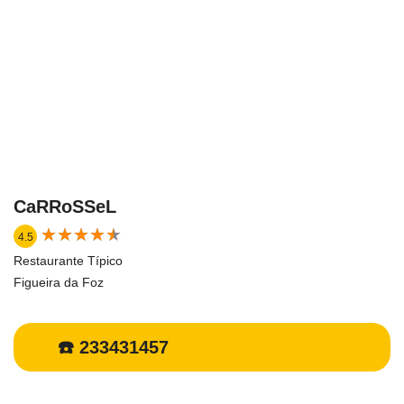
CaRRoSSeL
★
★
★
★
★
★
★
★
★
★
4.5
Restaurante Típico
Figueira da Foz
☎️ 233431457