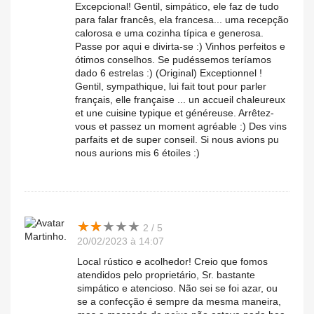
Excepcional! Gentil, simpático, ele faz de tudo
para falar francês, ela francesa... uma recepção
calorosa e uma cozinha típica e generosa.
Passe por aqui e divirta-se :) Vinhos perfeitos e
ótimos conselhos. Se pudéssemos teríamos
dado 6 estrelas :) (Original) Exceptionnel !
Gentil, sympathique, lui fait tout pour parler
français, elle française ... un accueil chaleureux
et une cuisine typique et généreuse. Arrêtez-
vous et passez un moment agréable :) Des vins
parfaits et de super conseil. Si nous avions pu
nous aurions mis 6 étoiles :)
★
★
★
★
★
★
★
★
★
★
2 / 5
Martinho.
20/02/2023 à 14:07
Local rústico e acolhedor! Creio que fomos
atendidos pelo proprietário, Sr. bastante
simpático e atencioso. Não sei se foi azar, ou
se a confecção é sempre da mesma maneira,