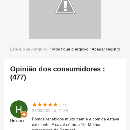
Este é o seu arquivo ?
Modifique o arquivo
/
Apagar registro
Opinião dos consumidores :
(477)
★
★
★
★
★
★
★
★
★
★
5 / 5
23/03/2024 à 21:36
Fomos recebidos muito bem e a comida estava
Helder.i
excelente. A cavala é nota 10. Melhor