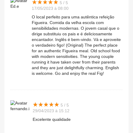
★
★
★
★
★
★
★
★
★
★
5 / 5
Ed.e
17/05/2023 à 08:00
O local perfeito para uma autêntica refeição
Figueira. Comida da velha escola com
sensibilidades modernas. O jovem casal que o
dirige substituiu os pais e é deliciosamente
encantador. Inglês é bem-vindo. Vá e aproveite
o verdadeiro figo! (Original) The perfect place
for an authentic Figueira meal. Old school food
with modern sensitivities. The young couple
running it have taken over from their parents
and they are just delightfully charming. English
is welcome. Go and enjoy the real Fig!
★
★
★
★
★
★
★
★
★
★
5 / 5
fernando.i
29/04/2023 à 15:12
Excelente qualidade