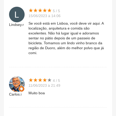
★
★
★
★
★
★
★
★
★
★
5 / 5
15/06/2023 à 14:06
Se você está em Lisboa, você deve vir aqui. A
Lindsey.r
localização, arquitetura e comida são
excelentes. Não há lugar igual e adoramos
sentar no pátio depois de um passeio de
bicicleta. Tomamos um lindo vinho branco da
região de Duoro, além do melhor polvo que já
comi.
★
★
★
★
★
★
★
★
★
★
4 / 5
11/06/2023 à 21:49
Muito boa
Carlos.i