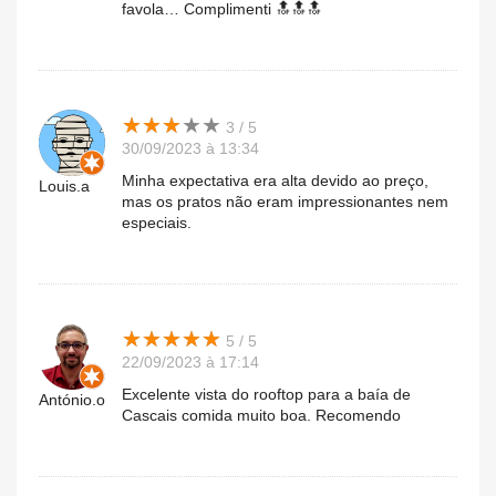
favola… Complimenti 🔝🔝🔝
★
★
★
★
★
★
★
★
★
★
3 / 5
30/09/2023 à 13:34
Minha expectativa era alta devido ao preço,
Louis.a
mas os pratos não eram impressionantes nem
especiais.
★
★
★
★
★
★
★
★
★
★
5 / 5
22/09/2023 à 17:14
Excelente vista do rooftop para a baía de
António.o
Cascais comida muito boa. Recomendo