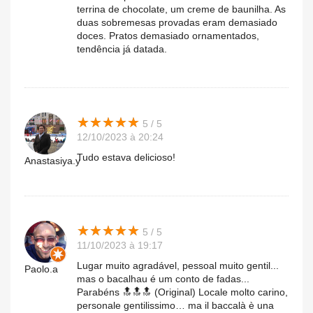
terrina de chocolate, um creme de baunilha. As
duas sobremesas provadas eram demasiado
doces. Pratos demasiado ornamentados,
tendência já datada.
★
★
★
★
★
★
★
★
★
★
5 / 5
12/10/2023 à 20:24
Tudo estava delicioso!
Anastasiya.y
★
★
★
★
★
★
★
★
★
★
5 / 5
11/10/2023 à 19:17
Lugar muito agradável, pessoal muito gentil...
Paolo.a
mas o bacalhau é um conto de fadas...
Parabéns 🔝🔝🔝 (Original) Locale molto carino,
personale gentilissimo… ma il baccalà è una