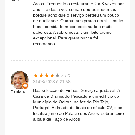
Arcos. Frequento o restaurante 2 a 3 vezes por
ano… e desta vez só não dou as 5 estrelas
porque acho que o serviço perdeu um pouco
de qualidade. Quanto aos pratos em si… muito
bons, comida bem confeccionada e muito
saborosa. A sobremesa… um leite creme
excepcional. Para quem nunca foi…
recomendo.
★
★
★
★
★
★
★
★
★
★
4 / 5
31/08/2023 à 21:58
Boa selecção de vinhos. Serviço agradável. A
Paulo.a
Casa da Dízima do Pescado é um edifício do
Município de Oeiras, na foz do Rio Tejo,
Portugal. É datado de finais do século XV, e se
localiza junto ao Palácio dos Arcos, sobranceiro
à baía de Paço de Arcos