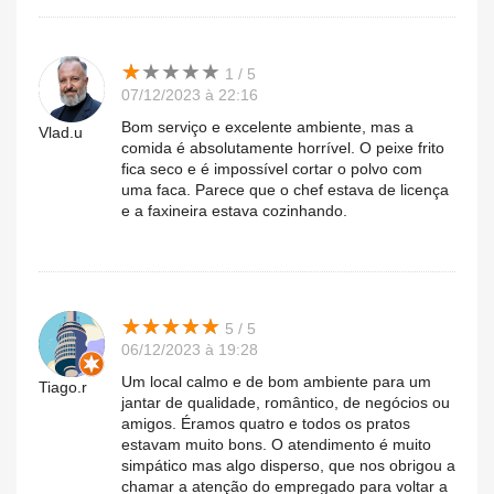
★
★
★
★
★
★
★
★
★
★
1 / 5
07/12/2023 à 22:16
Bom serviço e excelente ambiente, mas a
Vlad.u
comida é absolutamente horrível. O peixe frito
fica seco e é impossível cortar o polvo com
uma faca. Parece que o chef estava de licença
e a faxineira estava cozinhando.
★
★
★
★
★
★
★
★
★
★
5 / 5
06/12/2023 à 19:28
Um local calmo e de bom ambiente para um
Tiago.r
jantar de qualidade, romântico, de negócios ou
amigos. Éramos quatro e todos os pratos
estavam muito bons. O atendimento é muito
simpático mas algo disperso, que nos obrigou a
chamar a atenção do empregado para voltar a