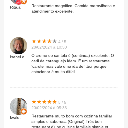
Restaurante magnifico. Comida maravilhosa e
Rita.a
atendimento excelente.
★
★
★
★
★
★
★
★
★
★
4 / 5
28/02/2024 à 10:50
O creme de santola é (continua) excelente. O
Isabel.o
caril de caranguejo idem. É um restaurante
'carote' mas vale uma ida de 'táxi' porque
estacionar é muito difícil.
★
★
★
★
★
★
★
★
★
★
5 / 5
20/02/2024 à 05:33
Restaurante muito bom com cozinha familiar
kvalu’.
simples e saborosa (Original) Très bon
restaurant d’une cuisine familiale simple et