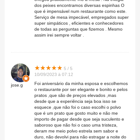
dos peixes encontramos diversas espinhas O
que é impensável num restaurante como este.
Serviço de mesa impecável, empregados super
super simpáticos , eficientes e conhecedores
de todas as perguntas que fizemos . Mesmo
assim irei sempre voltar .
★
★
★
★
★
★
★
★
★
★
5 / 5
10/09/2023 à 07:12
Foi aniversário da minha esposa e escolhemos
jose.g
o restaurante por ser elegante e bonito e pelos
pratos ,que são de preços elevados ,mas
desde que a experiência seja boa isso se
esquece ,que não foi o caso escolhi o polvo
que é um prato que gosto muito e não me
importo de pagar desde que seja suculento e
saboroso que não foi o caso uma tristeza,
deram me meio polvo estrela sem sabor e
duro, não devolvi para não estragar a noite do