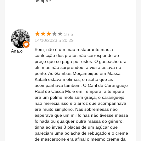
sempre!
★
★
★
★
★
★
★
★
★
★
3 / 5
14/10/2023 à 20:29
Bem, não é um mau restaurante mas a
Ana.o
confecção dos pratos não corresponde ao
preço que se paga por estes. O gaspacho era
ok, mas não surprendeu, a vieira estava no
ponto. As Gambas Moçambique em Massa
Kataifi estavam ótimas, o risotto que as
acompanhava também. O Caril de Caranguejo
Real de Casca Mole em Tempura, a tempura
era um polme mole sem graça, o caranguejo
não merecia isso e o arroz que acompanhava
era muito simplório. Nas sobremesas não
esperava que um mil folhas não tivesse massa
folhada ou qualquer outra massa do género,
tinha ao invés 3 placas de um açúcar que
pareciam uma bolacha de rebuçado e o creme
de mascarpone era afinal o mesmo creme da