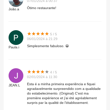
07/01/2024 à 00:37
Ótimo restaurante!
João.a
★
★
★
★
★
★
★
★
★
★
5 / 5
06/01/2024 à 21:29
Simplesmente fabuloso. 😀
Paula.i
★
★
★
★
★
★
★
★
★
★
4 / 5
02/01/2024 à 11:30
Esta é a minha primeira experiência e fiquei
JEAN.L
agradavelmente surpreendido com a qualidade
do estabelecimento. (Original) C'est ma
première expérience et j'ai été agréablement
surpris par la qualité de l'établissement.