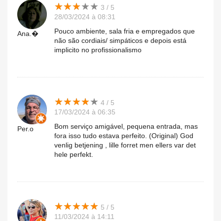
★
★
★
★
★
★
★
★
★
★
3 / 5
28/03/2024 à 08:31
Pouco ambiente, sala fria e empregados que
Ana.�
não são cordiais/ simpáticos e depois está
implicito no profissionalismo
★
★
★
★
★
★
★
★
★
★
4 / 5
17/03/2024 à 06:35
Bom serviço amigável, pequena entrada, mas
Per.o
fora isso tudo estava perfeito. (Original) God
venlig betjening , lille forret men ellers var det
hele perfekt.
★
★
★
★
★
★
★
★
★
★
5 / 5
11/03/2024 à 14:11