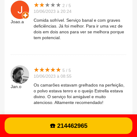
★
★
★
★
★
★
★
★
★
★
2 / 5
10/06/2023 à 20:24
Comida sofrível. Serviço banal e com graves
Joao.a
deficiências. Já foi melhor. Para ir uma vez de
dois em dois anos para ver se melhora porque
tem potencial.
★
★
★
★
★
★
★
★
★
★
5 / 5
10/06/2023 à 08:55
Os camarões estavam grelhados na perfeição,
Jan.o
o polvo estava tenro e o queijo Estrella estava
divino. O serviço foi amigável e muito
atencioso. Altamente recomendado!
☎️ 214462965
★
★
★
★
★
★
★
★
★
★
4 / 5