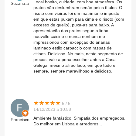
Local bonito, cuidado, com boa atmosfera. Os
Suzana.a
pratos não deslumbram senão pelos títulos. O
risoto com vieiras foi um matrimónio imposto
em que estas puxam para cima e o risoto (com
excesso de queijo), puxa-as para baixo. A
apresentação dos pratos segue a linha
nouvelle cuisine e nunca nenhum me
impressionou com excepção do ananás
laminado estilo carpaccio com raspas de
citinos. Delicioso. No mais, neste segmento de
preços, vale a pena escolher antes a Casa
Galega, mesmo ali ao lado, em que tudo é
sempre, sempre maravilhoso e delicioso.
★
★
★
★
★
★
★
★
★
★
5 / 5
14/12/2023 à 10:58
Ambiente fantástico. Simpatia dos empregados.
Francisco.
Do melhor em Lisboa e arredores...