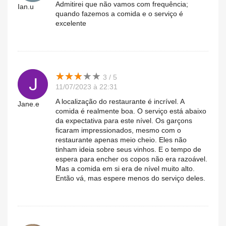
Admitirei que não vamos com frequência;
Ian.u
quando fazemos a comida e o serviço é
excelente
★
★
★
★
★
★
★
★
★
★
3 / 5
11/07/2023 à 22:31
A localização do restaurante é incrível. A
Jane.e
comida é realmente boa. O serviço está abaixo
da expectativa para este nível. Os garçons
ficaram impressionados, mesmo com o
restaurante apenas meio cheio. Eles não
tinham ideia sobre seus vinhos. E o tempo de
espera para encher os copos não era razoável.
Mas a comida em si era de nível muito alto.
Então vá, mas espere menos do serviço deles.