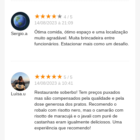
★
★
★
★
★
★
★
★
★
★
4 / 5
14/08/2023 à 21:09
Ótima comida, ótimo espaço e uma localização
Sergio.a
muito agradável. Muita brincadeira entre
funcionários. Estacionar mais como um desafio.
★
★
★
★
★
★
★
★
★
★
5 / 5
14/08/2023 à 10:41
Restaurante soberbo! Tem preços puxados
Luísa.u
mas são compensados pela qualidade e pela
dose generosa dos pratos. Recomendo o
robalo com risotto nero, mas o camarão com
risotto de maracujá e o javali com puré de
castanhas eram igualmente deliciosos. Uma
experiência que recomendo!