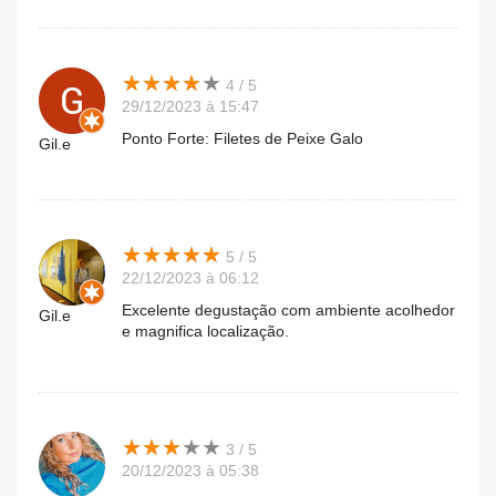
★
★
★
★
★
★
★
★
★
★
4 / 5
29/12/2023 à 15:47
Ponto Forte: Filetes de Peixe Galo
Gil.e
★
★
★
★
★
★
★
★
★
★
5 / 5
22/12/2023 à 06:12
Excelente degustação com ambiente acolhedor
Gil.e
e magnifica localização.
★
★
★
★
★
★
★
★
★
★
3 / 5
20/12/2023 à 05:38