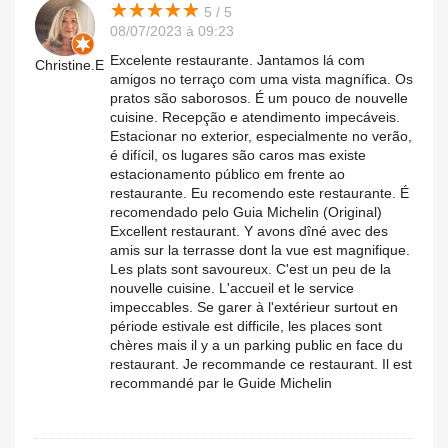
★
★
★
★
★
★
★
★
★
★
5 / 5
08/07/2023 à 09:23
Excelente restaurante. Jantamos lá com
Christine.E
amigos no terraço com uma vista magnífica. Os
pratos são saborosos. É um pouco de nouvelle
cuisine. Recepção e atendimento impecáveis.
Estacionar no exterior, especialmente no verão,
é difícil, os lugares são caros mas existe
estacionamento público em frente ao
restaurante. Eu recomendo este restaurante. É
recomendado pelo Guia Michelin (Original)
Excellent restaurant. Y avons dîné avec des
amis sur la terrasse dont la vue est magnifique.
Les plats sont savoureux. C'est un peu de la
nouvelle cuisine. L'accueil et le service
impeccables. Se garer à l'extérieur surtout en
période estivale est difficile, les places sont
chères mais il y a un parking public en face du
restaurant. Je recommande ce restaurant. Il est
recommandé par le Guide Michelin