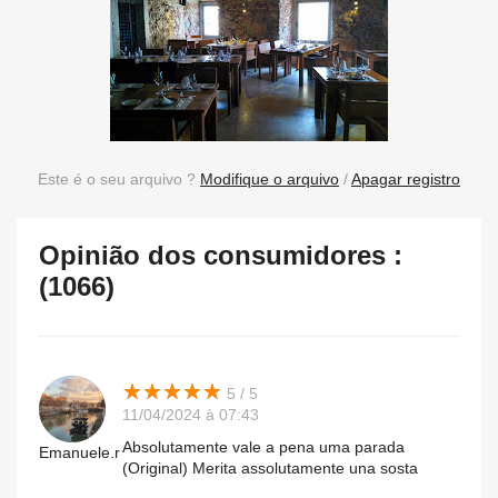
Este é o seu arquivo ?
Modifique o arquivo
/
Apagar registro
Opinião dos consumidores :
(1066)
★
★
★
★
★
★
★
★
★
★
5 / 5
11/04/2024 à 07:43
Absolutamente vale a pena uma parada
Emanuele.r
(Original) Merita assolutamente una sosta