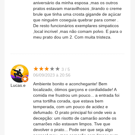
aniversário da minha esposa ,mas os outros
pratos estavam maravilhosos ,tirando o creme
brule que tinha uma crosta gigande de açúcar
que ninguém coseguia quebrar para comer .
De resto funcionários exemplares simpaticos
,local incrivel ,mas não comam polvo. E para o
meu prato dou um 2. Com muita tristeza.
★
★
★
★
★
★
★
★
★
★
3 / 5
06/09/2023 à 20:56
Ambiente bonito e aconchegante! Bem
Lucas.e
localizado, ótimos garçons e cordialidade! A
comida me frustrou um pouco... a entrada foi
uma tortilha corada, que estava bem
temperada, com um pouco de acidez e
defumado. O prato principal foi onde veio a
decepção: um risotto de camarão aonde os
camarões não estavam limpos. Tive que
devolver o prato... Pode ser que seja algo