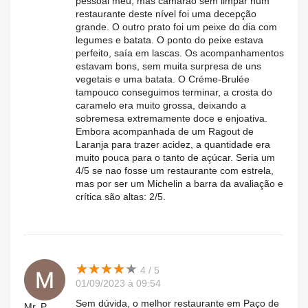
pessoal meu, mas camarão sem limpar num
restaurante deste nível foi uma decepção
grande. O outro prato foi um peixe do dia com
legumes e batata. O ponto do peixe estava
perfeito, saía em lascas. Os acompanhamentos
estavam bons, sem muita surpresa de uns
vegetais e uma batata. O Créme-Brulée
tampouco conseguimos terminar, a crosta do
caramelo era muito grossa, deixando a
sobremesa extremamente doce e enjoativa.
Embora acompanhada de um Ragout de
Laranja para trazer acidez, a quantidade era
muito pouca para o tanto de açúcar. Seria um
4/5 se nao fosse um restaurante com estrela,
mas por ser um Michelin a barra da avaliação e
crítica são altas: 2/5.
★
★
★
★
★
★
★
★
★
★
4 / 5
01/09/2023 à 09:54
Sem dúvida, o melhor restaurante em Paço de
Mr..P