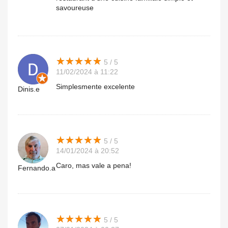
savoureuse
★
★
★
★
★
★
★
★
★
★
5 / 5
11/02/2024 à 11:22
Simplesmente excelente
Dinis.e
★
★
★
★
★
★
★
★
★
★
5 / 5
14/01/2024 à 20:52
Caro, mas vale a pena!
Fernando.a
★
★
★
★
★
★
★
★
★
★
5 / 5