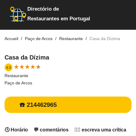
Directório de
Restaurantes em Portugal
Accueil
Paço de Arcos
Restaurante
Casa da Dízima
Casa da Dízima
★
★
★
★
★
★
★
★
★
★
4.5
Restaurante
Paço de Arcos
☎️ 214462965
🕓 Horário
💬 comentários
✍🏻 escreva uma crítica