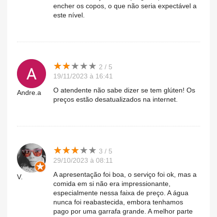
encher os copos, o que não seria expectável a
este nível.
★
★
★
★
★
★
★
★
★
★
2 / 5
19/11/2023 à 16:41
O atendente não sabe dizer se tem glúten! Os
Andre.a
preços estão desatualizados na internet.
★
★
★
★
★
★
★
★
★
★
3 / 5
29/10/2023 à 08:11
A apresentação foi boa, o serviço foi ok, mas a
V.
comida em si não era impressionante,
especialmente nessa faixa de preço. A água
nunca foi reabastecida, embora tenhamos
pago por uma garrafa grande. A melhor parte