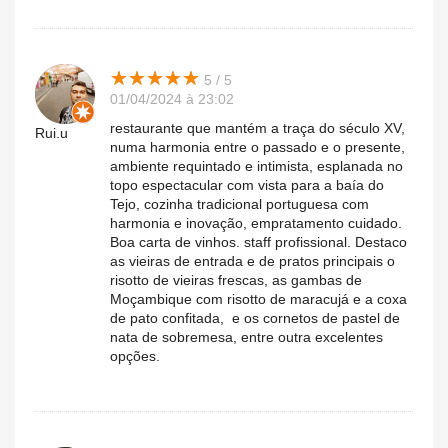
★
★
★
★
★
★
★
★
★
★
5 / 5
01/04/2024 à 23:02
restaurante que mantém a traça do século XV,
Rui.u
numa harmonia entre o passado e o presente,
ambiente requintado e intimista, esplanada no
topo espectacular com vista para a baía do
Tejo, cozinha tradicional portuguesa com
harmonia e inovação, empratamento cuidado.
Boa carta de vinhos. staff profissional. Destaco
as vieiras de entrada e de pratos principais o
risotto de vieiras frescas, as gambas de
Moçambique com risotto de maracujá e a coxa
de pato confitada, e os cornetos de pastel de
nata de sobremesa, entre outra excelentes
opções.