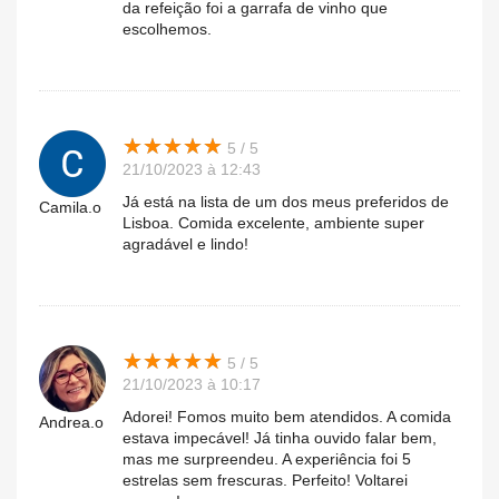
da refeição foi a garrafa de vinho que
escolhemos.
★
★
★
★
★
★
★
★
★
★
5 / 5
21/10/2023 à 12:43
Já está na lista de um dos meus preferidos de
Camila.o
Lisboa. Comida excelente, ambiente super
agradável e lindo!
★
★
★
★
★
★
★
★
★
★
5 / 5
21/10/2023 à 10:17
Adorei! Fomos muito bem atendidos. A comida
Andrea.o
estava impecável! Já tinha ouvido falar bem,
mas me surpreendeu. A experiência foi 5
estrelas sem frescuras. Perfeito! Voltarei