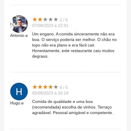
★
★
★
★
★
★
★
★
★
★
2 / 5
07/08/2023 à 22:41
Um engano. A comida sinceramente não era
Antonio.e
boa. O serviço poderia ser melhor. O chão no
topo não era plano e era fácil cair.
Honestamente, este restaurante caiu muitos
degraus.
★
★
★
★
★
★
★
★
★
★
4 / 5
05/08/2023 à 20:19
Comida de qualidade e uma boa
Hugo.e
(recomendada) escolha de vinhos. Terraço
agradável. Pessoal amigável e competente.