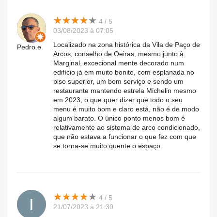
★
★
★
★
★
★
★
★
★
★
4 / 5
03/08/2023 à 07:05
Localizado na zona histórica da Vila de Paço de
Pedro.e
Arcos, conselho de Oeiras, mesmo junto à
Marginal, excecional mente decorado num
edifício já em muito bonito, com esplanada no
piso superior, um bom serviço e sendo um
restaurante mantendo estrela Michelin mesmo
em 2023, o que quer dizer que todo o seu
menu é muito bom e claro está, não é de modo
algum barato. O único ponto menos bom é
relativamente ao sistema de arco condicionado,
que não estava a funcionar o que fez com que
se torna-se muito quente o espaço.
★
★
★
★
★
★
★
★
★
★
4 / 5
21/07/2023 à 21:30