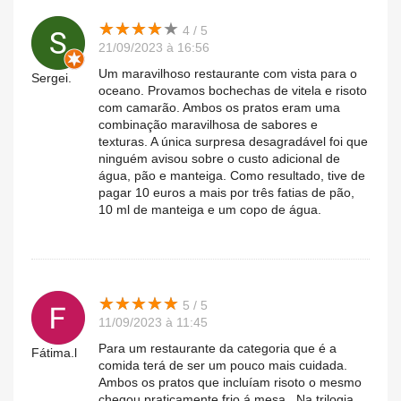
★
★
★
★
★
★
★
★
★
★
4 / 5
21/09/2023 à 16:56
Um maravilhoso restaurante com vista para o
Sergei.
oceano. Provamos bochechas de vitela e risoto
com camarão. Ambos os pratos eram uma
combinação maravilhosa de sabores e
texturas. A única surpresa desagradável foi que
ninguém avisou sobre o custo adicional de
água, pão e manteiga. Como resultado, tive de
pagar 10 euros a mais por três fatias de pão,
10 ml de manteiga e um copo de água.
★
★
★
★
★
★
★
★
★
★
5 / 5
11/09/2023 à 11:45
Para um restaurante da categoria que é a
Fátima.l
comida terá de ser um pouco mais cuidada.
Ambos os pratos que incluíam risoto o mesmo
chegou praticamente frio á mesa . Na trilogia