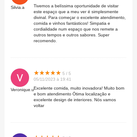
Tivemos a belíssima oportunidade de visitar
Silvia.a
este espaço que a meu ver é simplesmente
divinal. Para começar o excelente atendimento,
comida e vinhos fantásticos! Simpatia e
cordialidade num espaço que nos remete a
outros tempos e outros sabores. Super
recomendo.
★
★
★
★
★
★
★
★
★
★
5 / 5
05/11/2023 à 19:41
Excelente comida, muito inovadora! Muito bom
Veronique.u
e bom atendimento Ótima localização e
excelente design de interiores. Nós vamos
voltar