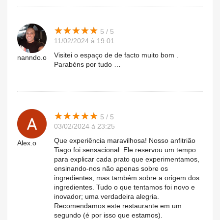
★
★
★
★
★
★
★
★
★
★
5 / 5
11/02/2024 à 19:01
Visitei o espaço de de facto muito bom .
nanndo.o
Parabéns por tudo …
★
★
★
★
★
★
★
★
★
★
5 / 5
03/02/2024 à 23:25
Que experiência maravilhosa! Nosso anfitrião
Alex.o
Tiago foi sensacional. Ele reservou um tempo
para explicar cada prato que experimentamos,
ensinando-nos não apenas sobre os
ingredientes, mas também sobre a origem dos
ingredientes. Tudo o que tentamos foi novo e
inovador; uma verdadeira alegria.
Recomendamos este restaurante em um
segundo (é por isso que estamos).