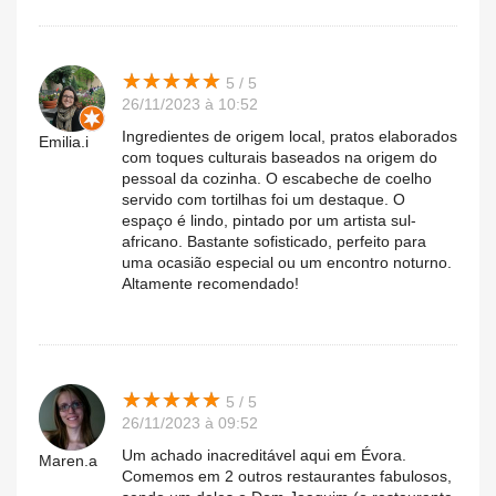
★
★
★
★
★
★
★
★
★
★
5 / 5
26/11/2023 à 10:52
Ingredientes de origem local, pratos elaborados
Emilia.i
com toques culturais baseados na origem do
pessoal da cozinha. O escabeche de coelho
servido com tortilhas foi um destaque. O
espaço é lindo, pintado por um artista sul-
africano. Bastante sofisticado, perfeito para
uma ocasião especial ou um encontro noturno.
Altamente recomendado!
★
★
★
★
★
★
★
★
★
★
5 / 5
26/11/2023 à 09:52
Um achado inacreditável aqui em Évora.
Maren.a
Comemos em 2 outros restaurantes fabulosos,