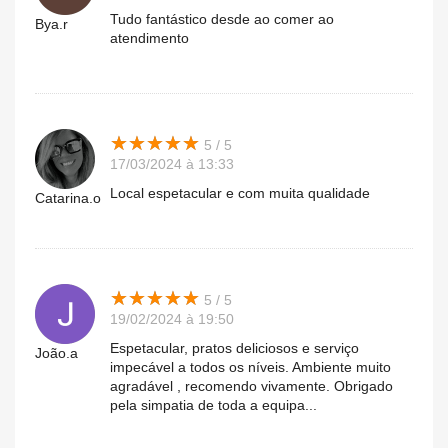
Tudo fantástico desde ao comer ao
Bya.r
atendimento
★
★
★
★
★
★
★
★
★
★
5 / 5
17/03/2024 à 13:33
Local espetacular e com muita qualidade
Catarina.o
★
★
★
★
★
★
★
★
★
★
5 / 5
19/02/2024 à 19:50
Espetacular, pratos deliciosos e serviço
João.a
impecável a todos os níveis. Ambiente muito
agradável , recomendo vivamente. Obrigado
pela simpatia de toda a equipa...