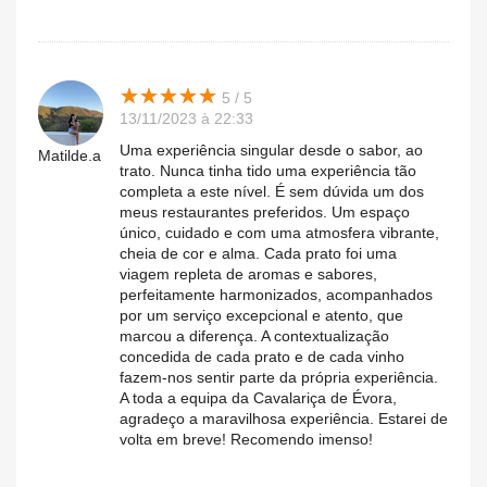
★
★
★
★
★
★
★
★
★
★
5 / 5
13/11/2023 à 22:33
Uma experiência singular desde o sabor, ao
Matilde.a
trato. Nunca tinha tido uma experiência tão
completa a este nível. É sem dúvida um dos
meus restaurantes preferidos. Um espaço
único, cuidado e com uma atmosfera vibrante,
cheia de cor e alma. Cada prato foi uma
viagem repleta de aromas e sabores,
perfeitamente harmonizados, acompanhados
por um serviço excepcional e atento, que
marcou a diferença. A contextualização
concedida de cada prato e de cada vinho
fazem-nos sentir parte da própria experiência.
A toda a equipa da Cavalariça de Évora,
agradeço a maravilhosa experiência. Estarei de
volta em breve! Recomendo imenso!