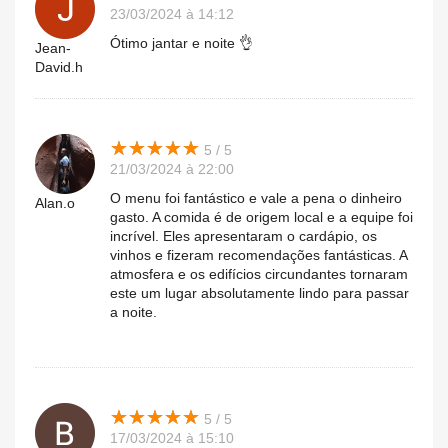
23/03/2024 à 14:12
Ótimo jantar e noite 👌
Jean-
David.h
★
★
★
★
★
★
★
★
★
★
5 / 5
21/03/2024 à 22:00
O menu foi fantástico e vale a pena o dinheiro
Alan.o
gasto. A comida é de origem local e a equipe foi
incrível. Eles apresentaram o cardápio, os
vinhos e fizeram recomendações fantásticas. A
atmosfera e os edifícios circundantes tornaram
este um lugar absolutamente lindo para passar
a noite.
★
★
★
★
★
★
★
★
★
★
5 / 5
17/03/2024 à 15:10