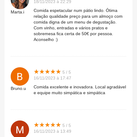
18/11/2023 à 22:29
Comida espetacular num pátio lindo. Ótima
Marta.i
relação qualidade preço para um almoço com
comida digna de um menu de degustação.
Com vinho, entradas e vários pratos e
sobremesa fica certa de 50€ por pessoa.
Aconselho :)
★
★
★
★
★
★
★
★
★
★
5 / 5
16/11/2023 à 17:47
Comida excelente e inovadora. Local agradável
Bruno.u
e equipe muito simpática e simpática
★
★
★
★
★
★
★
★
★
★
5 / 5
16/11/2023 à 13:49