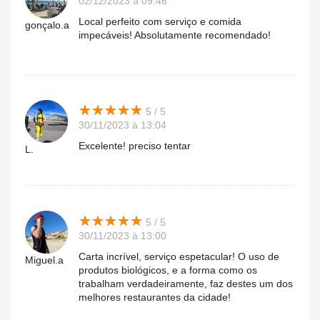
02/12/2023 à 09:46
Local perfeito com serviço e comida
gonçalo.a
impecáveis! Absolutamente recomendado!
★
★
★
★
★
★
★
★
★
★
5 / 5
30/11/2023 à 13:04
Excelente! preciso tentar
L.
★
★
★
★
★
★
★
★
★
★
5 / 5
30/11/2023 à 13:00
Carta incrível, serviço espetacular! O uso de
Miguel.a
produtos biológicos, e a forma como os
trabalham verdadeiramente, faz destes um dos
melhores restaurantes da cidade!