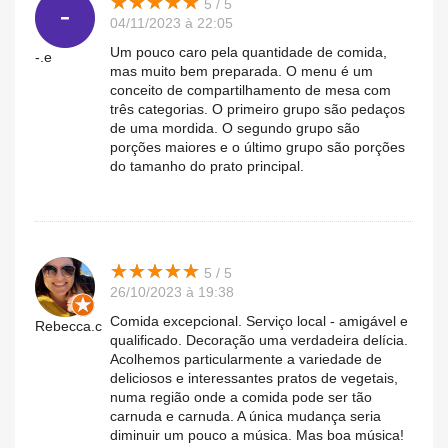
★
★
★
★
★
★
★
★
★
★
5 / 5
04/11/2023 à 22:05
Um pouco caro pela quantidade de comida,
-.e
mas muito bem preparada. O menu é um
conceito de compartilhamento de mesa com
três categorias. O primeiro grupo são pedaços
de uma mordida. O segundo grupo são
porções maiores e o último grupo são porções
do tamanho do prato principal.
★
★
★
★
★
★
★
★
★
★
5 / 5
26/10/2023 à 19:38
Comida excepcional. Serviço local - amigável e
Rebecca.c
qualificado. Decoração uma verdadeira delícia.
Acolhemos particularmente a variedade de
deliciosos e interessantes pratos de vegetais,
numa região onde a comida pode ser tão
carnuda e carnuda. A única mudança seria
diminuir um pouco a música. Mas boa música!