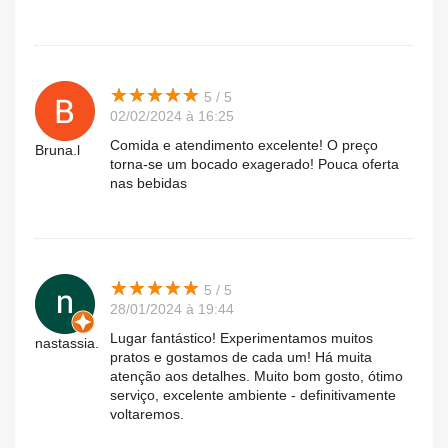
★
★
★
★
★
★
★
★
★
★
5 / 5
02/02/2024 à 16:25
Comida e atendimento excelente! O preço
Bruna.l
torna-se um bocado exagerado! Pouca oferta
nas bebidas
★
★
★
★
★
★
★
★
★
★
5 / 5
28/01/2024 à 19:44
Lugar fantástico! Experimentamos muitos
nastassia.
pratos e gostamos de cada um! Há muita
atenção aos detalhes. Muito bom gosto, ótimo
serviço, excelente ambiente - definitivamente
voltaremos.