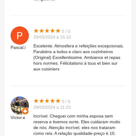
★
★
★
★
★
★
★
★
★
★
5 / 5
28/03/2024 à 15:10
Excelente. Atmosfera e refeições excepcionais.
Pascal.i
Parabéns a todos e claro aos cozinheiros
(Original) Excellentissime. Ambiance et repas
hors normes. Félicitations à tous et bien sur
aux cuisiniers
★
★
★
★
★
★
★
★
★
★
5 / 5
28/03/2024 à 11:23
Incrível. Cheguei com minha esposa sem
Víctor.e
reserva e tivemos sorte. Eles cuidaram muito
de nós. Atenção incrível, eles nos trataram
como reis. A relação qualidade-preço é 10.