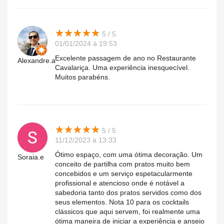
★
★
★
★
★
★
★
★
★
★
5 / 5
01/01/2024 à 19:53
Excelente passagem de ano no Restaurante
Alexandre.a
Cavalariça. Uma experiência inesquecível.
Muitos parabéns.
★
★
★
★
★
★
★
★
★
★
5 / 5
11/12/2023 à 13:33
Ótimo espaço, com uma ótima decoração. Um
Soraia.e
conceito de partilha com pratos muito bem
concebidos e um serviço espetacularmente
profissional e atencioso onde é notável a
sabedoria tanto dos pratos servidos como dos
seus elementos. Nota 10 para os cocktails
clássicos que aqui servem, foi realmente uma
ótima maneira de iniciar a experiência e anseio