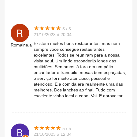
★
★
★
★
★
★
★
★
★
★
5 / 5
21/10/2023 à 20:04
Existem muitos bons restaurantes, mas nem
Romaine.a
sempre você consegue restaurantes
excelentes. Todos se reuniram para a nossa
visita aqui. Um lindo esconderijo longe das
multidões. Sentamos lá fora em um pátio
encantador e tranquilo, mesas bem espaçadas,
o serviço foi muito atencioso, pessoal e
atencioso. E a comida era realmente uma das
melhores. Dos lanches ao final. Tudo com
excelente vinho local a copo. Vai. E aproveitar
★
★
★
★
★
★
★
★
★
★
5 / 5
21/10/2023 à 12:04