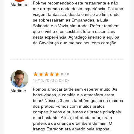
Foi-me recomendado este restaurante e não
Martim.o
me arrependo nada desta experiência. Foi uma
viagem fantástica, desde o início ao fim, onde
se sobressaíram as Empanadas, a Lula
Salteada e a Vazia Maturada. Referir também
que o vinho e os cocktails foram essenciais
nesta experiência. Agradeço imenso à equipa
da Cavalariça que me acolheu com coração.
★
★
★
★
★
★
★
★
★
★
5 / 5
15/11/2023 à 08:09
Fomos almoçar tarde sem esperar muito. As
Martin.e
boas-vindas, a comida e a atmosfera eram
boas! Nossos 3 anos também gostei da maioria
dos pratos. Fomos com muitos pratos
compartilhados e pulamos os pratos principais
e foi bastante. A lula, retratada aqui, era a
preferida da criança e também de mim. O
frango Estragon era amado pela esposa.