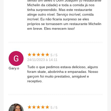
sendo um deles o Dom Joaquim (o restaurante
Michelin da cidade) e toda a comida já nos
tinha surpreendido. Mas este restaurante
atinge outro nível. Serviço incrível, comida
incrível. Eu não ficaria surpreso se eles
próprios se tornassem um restaurante Michelin
em breve. Eles merecem isso!
★
★
★
★
★
★
★
★
★
★
5 / 5
24/11/2023 à 14:11
Tudo o que pedimos estava delicioso, alguns
Gary.o
foram skate, abobrinha e empanadas. Nosso
garçom foi muito prestativo, amigável e
receptivo.
★
★
★
★
★
★
★
★
★
★
5 / 5