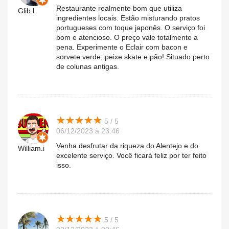
Restaurante realmente bom que utiliza
Glib.l
ingredientes locais. Estão misturando pratos
portugueses com toque japonês. O serviço foi
bom e atencioso. O preço vale totalmente a
pena. Experimente o Eclair com bacon e
sorvete verde, peixe skate e pão! Situado perto
de colunas antigas.
★
★
★
★
★
★
★
★
★
★
5 / 5
06/12/2023 à 23:46
Venha desfrutar da riqueza do Alentejo e do
William.i
excelente serviço. Você ficará feliz por ter feito
isso.
★
★
★
★
★
★
★
★
★
★
5 / 5