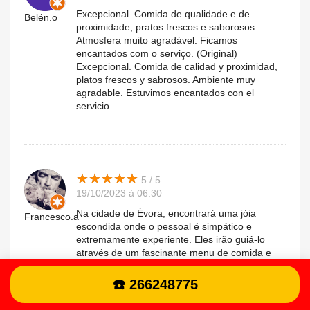
Excepcional. Comida de qualidade e de
Belén.o
proximidade, pratos frescos e saborosos.
Atmosfera muito agradável. Ficamos
encantados com o serviço. (Original)
Excepcional. Comida de calidad y proximidad,
platos frescos y sabrosos. Ambiente muy
agradable. Estuvimos encantados con el
servicio.
★
★
★
★
★
★
★
★
★
★
5 / 5
19/10/2023 à 06:30
Na cidade de Évora, encontrará uma jóia
Francesco.a
escondida onde o pessoal é simpático e
extremamente experiente. Eles irão guiá-lo
através de um fascinante menu de comida e
seleção de vinhos. O ambiente é
verdadeiramente cativante, adornado com
☎️ 266248775
vibrantes decorações de parede e situado no
pátio do Palácio dos Duques de Cadaval.