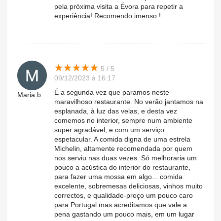
pela próxima visita a Évora para repetir a
experiência! Recomendo imenso !
★
★
★
★
★
★
★
★
★
★
5 / 5
09/12/2023 à 16:17
É a segunda vez que paramos neste
Maria.b
maravilhoso restaurante. No verão jantamos na
esplanada, à luz das velas, e desta vez
comemos no interior, sempre num ambiente
super agradável, e com um serviço
espetacular. A comida digna de uma estrela
Michelin, altamente recomendada por quem
nos serviu nas duas vezes. Só melhoraria um
pouco a acústica do interior do restaurante,
para fazer uma mossa em algo... comida
excelente, sobremesas deliciosas, vinhos muito
correctos, e qualidade-preço um pouco caro
para Portugal mas acreditamos que vale a
pena gastando um pouco mais, em um lugar