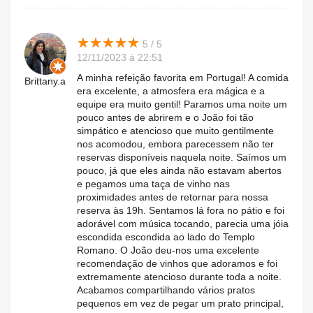
★
★
★
★
★
★
★
★
★
★
5 / 5
12/11/2023 à 22:51
A minha refeição favorita em Portugal! A comida
Brittany.a
era excelente, a atmosfera era mágica e a
equipe era muito gentil! Paramos uma noite um
pouco antes de abrirem e o João foi tão
simpático e atencioso que muito gentilmente
nos acomodou, embora parecessem não ter
reservas disponíveis naquela noite. Saímos um
pouco, já que eles ainda não estavam abertos
e pegamos uma taça de vinho nas
proximidades antes de retornar para nossa
reserva às 19h. Sentamos lá fora no pátio e foi
adorável com música tocando, parecia uma jóia
escondida escondida ao lado do Templo
Romano. O João deu-nos uma excelente
recomendação de vinhos que adoramos e foi
extremamente atencioso durante toda a noite.
Acabamos compartilhando vários pratos
pequenos em vez de pegar um prato principal,