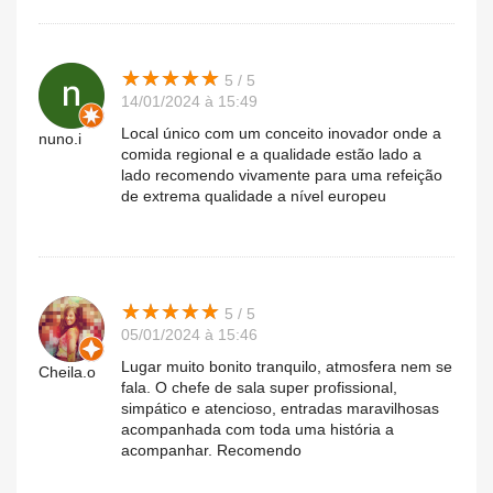
★
★
★
★
★
★
★
★
★
★
5 / 5
14/01/2024 à 15:49
Local único com um conceito inovador onde a
nuno.i
comida regional e a qualidade estão lado a
lado recomendo vivamente para uma refeição
de extrema qualidade a nível europeu
★
★
★
★
★
★
★
★
★
★
5 / 5
05/01/2024 à 15:46
Lugar muito bonito tranquilo, atmosfera nem se
Cheila.o
fala. O chefe de sala super profissional,
simpático e atencioso, entradas maravilhosas
acompanhada com toda uma história a
acompanhar. Recomendo