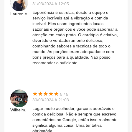
31/03/2024 à 12:05
Experiência 5 estrelas, desde a equipe e
Lauren.e
serviço incríveis até a vibração e comida
incrível. Eles usam ingredientes locais,
sazonais e orgânicos e você pode saborear a
atenção em cada prato. O cardápio é criativo,
divertido e verdadeiramente delicioso,
combinando sabores e técnicas de todo o
mundo. As porções eram adequadas e com
bons preços para a qualidade. Não posso
recomendar o suficiente.
★
★
★
★
★
★
★
★
★
★
5 / 5
30/03/2024 à 21:03
Lugar muito acolhedor, garçons adoráveis ​​e
Wilhelm.
comida deliciosa! Não é sempre que escrevo
comentários no Google, então isso realmente
significa alguma coisa. Uma tentativa
obrigatória.