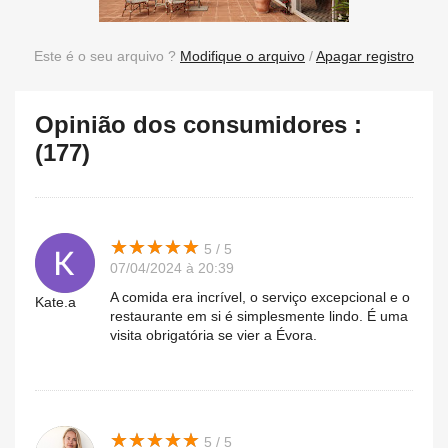
Este é o seu arquivo ?
Modifique o arquivo
/
Apagar registro
Opinião dos consumidores :
(177)
★
★
★
★
★
★
★
★
★
★
5 / 5
07/04/2024 à 20:39
A comida era incrível, o serviço excepcional e o
Kate.a
restaurante em si é simplesmente lindo. É uma
visita obrigatória se vier a Évora.
★
★
★
★
★
★
★
★
★
★
5 / 5