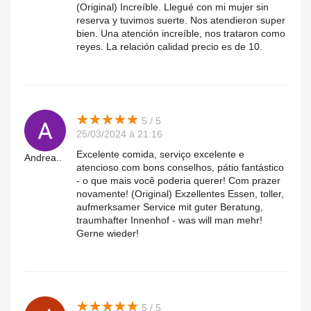
(Original) Increíble. Llegué con mi mujer sin
reserva y tuvimos suerte. Nos atendieron super
bien. Una atención increíble, nos trataron como
reyes. La relación calidad precio es de 10.
★
★
★
★
★
★
★
★
★
★
5 / 5
25/03/2024 à 21:16
Excelente comida, serviço excelente e
Andrea..
atencioso com bons conselhos, pátio fantástico
- o que mais você poderia querer! Com prazer
novamente! (Original) Exzellentes Essen, toller,
aufmerksamer Service mit guter Beratung,
traumhafter Innenhof - was will man mehr!
Gerne wieder!
★
★
★
★
★
★
★
★
★
★
5 / 5