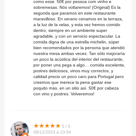
como esse. 50€ por pessoa com vinho e
sobremesas. Nós voltaremos! (Original) Es la
segunda que paramos en este restaurante
maravilloso. En verano cenamos en la terraza,
a la luz de la velas, y esta vez hemos comido
dentro, siempre en un ambiente super
agradable, y con un servicio espectacular. La
comida digna de una estrella michelin, súper
bien recomendados por la persona que atendió
nuestra mesa ambas veces. Tan sólo mejoraría
un poco la acústica del interior del restaurante,
por poner una pega a algo… comida excelente,
postres deliciosos, vinos muy correctos, y
calidad precio un poco caro para Portugal pero
creemos que merece la pena gastar ese
poquito más, en un sitio así. 50€ por cabeza
con vino y postres. Volveremos!
★
★
★
★
★
★
★
★
★
★
5 / 5
08/12/2023 à 23:54