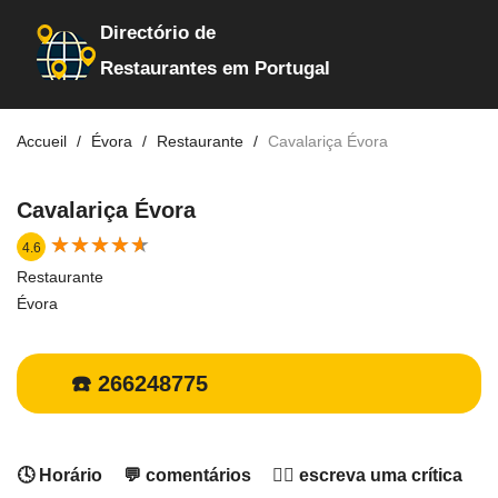
Directório de
Restaurantes em Portugal
Accueil
Évora
Restaurante
Cavalariça Évora
Cavalariça Évora
★
★
★
★
★
★
★
★
★
★
4.6
Restaurante
Évora
☎️ 266248775
🕓 Horário
💬 comentários
✍🏻 escreva uma crítica