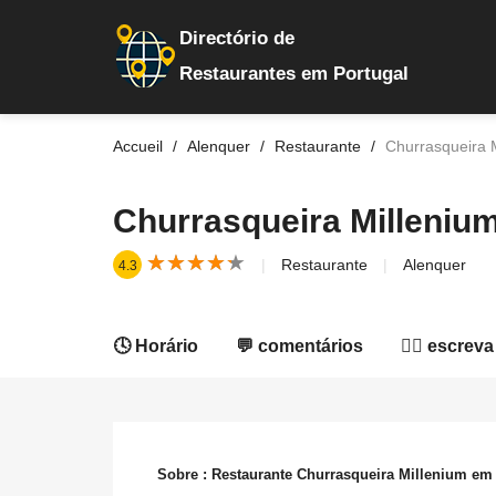
Directório de
Restaurantes em Portugal
Accueil
Alenquer
Restaurante
Churrasqueira 
Churrasqueira Milleniu
★
★
★
★
★
★
★
★
★
★
Restaurante
Alenquer
4.3
🕓 Horário
💬 comentários
✍🏻 escreva
Sobre : Restaurante Churrasqueira Millenium em