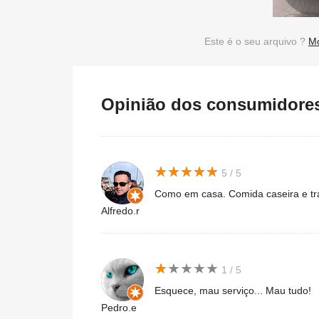
Este é o seu arquivo ?
Mo
Opinião dos consumidores 
★
★
★
★
★
★
★
★
★
★
5 / 5
Como em casa. Comida caseira e tra
Alfredo.r
★
★
★
★
★
★
★
★
★
★
1 / 5
Esquece, mau serviço... Mau tudo!
Pedro.e