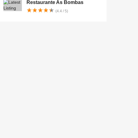
Restaurante As Bombas
★
★
★
★
★
★
★
★
★
★
(4.4 / 5)