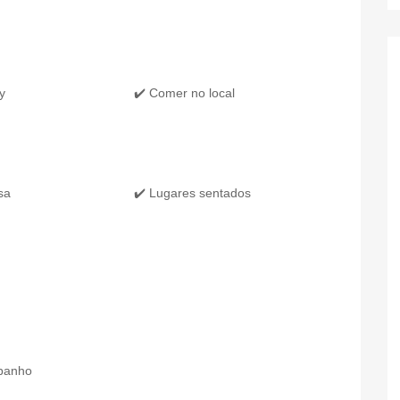
y
✔️ Comer no local
sa
✔️ Lugares sentados
 banho