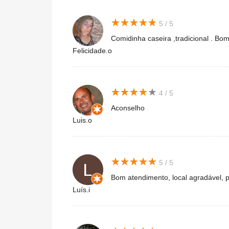
★
★
★
★
★
★
★
★
★
★
5 / 5
Comidinha caseira ,tradicional . Bo
Felicidade.o
★
★
★
★
★
★
★
★
★
★
4 / 5
Aconselho
Luis.o
★
★
★
★
★
★
★
★
★
★
5 / 5
Bom atendimento, local agradável, p
Luís.i