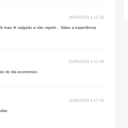
26/09/2023 à 12:15
afé mau ☕ salgado a não repetir... Valeu a experiência
21/09/2023 à 12:49
ato do dia económico
11/06/2023 à 17:33
liar.