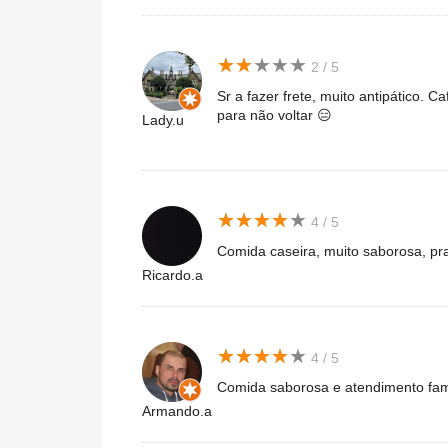
★
★
★
★
★
★
★
★
★
★
2 / 5
Sr a fazer frete, muito antipático. C
para não voltar 😑
Lady.u
★
★
★
★
★
★
★
★
★
★
4 / 5
Comida caseira, muito saborosa, pr
Ricardo.a
★
★
★
★
★
★
★
★
★
★
4 / 5
Comida saborosa e atendimento fami
Armando.a