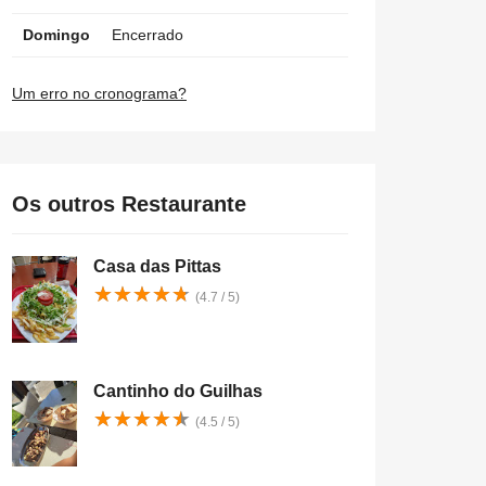
Domingo
Encerrado
Um erro no cronograma?
Os outros Restaurante
Casa das Pittas
★
★
★
★
★
★
★
★
★
★
(4.7 / 5)
Cantinho do Guilhas
★
★
★
★
★
★
★
★
★
★
(4.5 / 5)