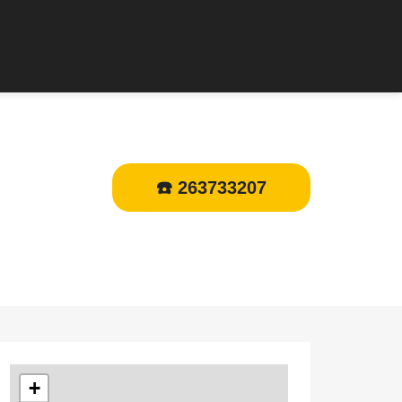
☎️ 263733207
+