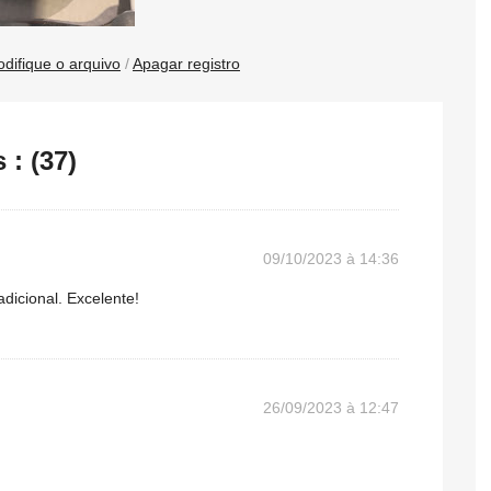
difique o arquivo
/
Apagar registro
: (37)
09/10/2023 à 14:36
dicional. Excelente!
26/09/2023 à 12:47