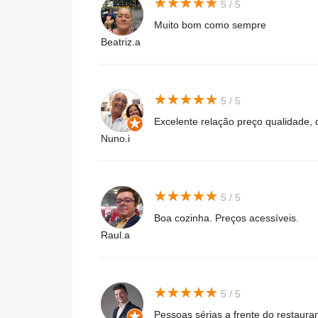
★
★
★
★
★
★
★
★
★
★
5 / 5
Muito bom como sempre
Beatriz.a
★
★
★
★
★
★
★
★
★
★
5 / 5
Excelente relação preço qualidade, di
Nuno.i
★
★
★
★
★
★
★
★
★
★
5 / 5
Boa cozinha. Preços acessíveis.
Raul.a
★
★
★
★
★
★
★
★
★
★
5 / 5
Pessoas sérias a frente do restaura