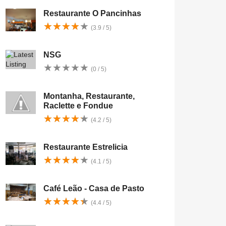
Restaurante O Pancinhas
★
★
★
★
★
★
★
★
★
★
(3.9 / 5)
NSG
★
★
★
★
★
★
★
★
★
★
(0 / 5)
Montanha, Restaurante,
Raclette e Fondue
★
★
★
★
★
★
★
★
★
★
(4.2 / 5)
Restaurante Estrelicia
★
★
★
★
★
★
★
★
★
★
(4.1 / 5)
Café Leão - Casa de Pasto
★
★
★
★
★
★
★
★
★
★
(4.4 / 5)