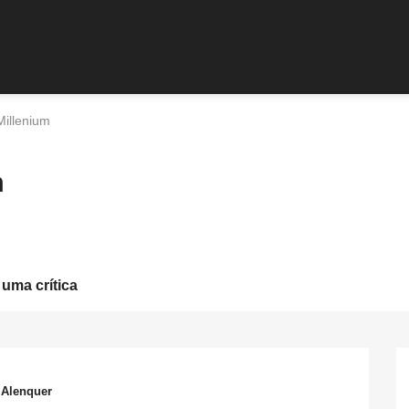
Millenium
m
 uma crítica
 Alenquer