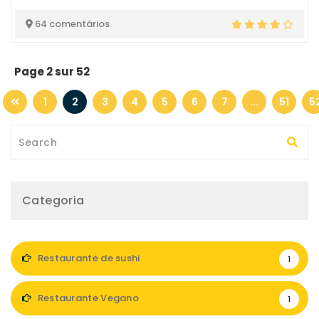
64 comentários
Page 2 sur 52
1
2
3
4
5
6
7
...
51
5
Categoria
Restaurante de sushi
1
Restaurante Vegano
1