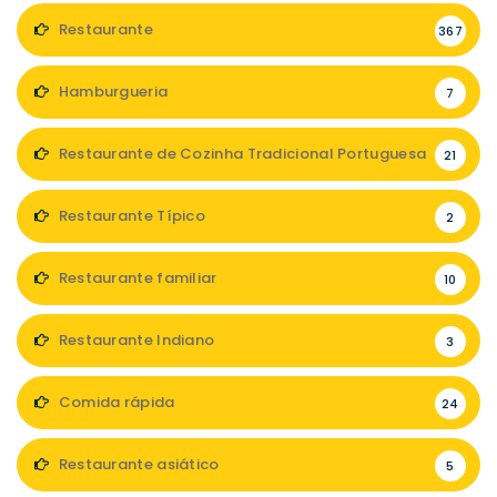
Restaurante
367
Hamburgueria
7
Restaurante de Cozinha Tradicional Portuguesa
21
Restaurante Típico
2
Restaurante familiar
10
Restaurante Indiano
3
Comida rápida
24
Restaurante asiático
5