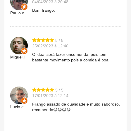
04/04/2023 à 20:48
Bom frango.
Paulo.o
5 / 5
25/02/2023 à 12:40
O ideal será fazer encomenda, pois tem
Miguel.l
bastante movimento pois a comida é boa.
5 / 5
17/01/2023 à 12:14
Frango assado de qualidade e muito saboroso,
Lucio.e
recomendo😋😋😋😋