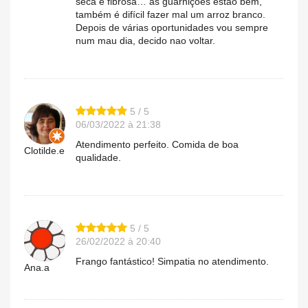
seca e fibrosa… as guarnições estão bem,
também é difícil fazer mal um arroz branco.
Depois de várias oportunidades vou sempre
num mau dia, decido nao voltar.
5 / 5
06/03/2022 à 21:38
Atendimento perfeito. Comida de boa
Clotilde.e
qualidade.
5 / 5
26/02/2022 à 20:40
Frango fantástico! Simpatia no atendimento.
Ana.a