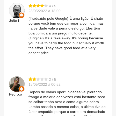
4 / 5
28/05/2022 à 18:00
(Traduzido pelo Google) É uma lição. É chato
João.i
porque você tem que carregar a comida, mas
na verdade vale a pena o esforço. Eles têm
boa comida a um preço muito decente.
(Original) It's a take away. It's boring because
you have to carry the food but actually it worth
the effort. They have good food at a very
decent price.
2 / 5
18/05/2022 à 00:52
Depois de várias oportunidades vai piorando…
Pedro.o
frango a maioria das vezes está bastante seco
se calhar tenho azar e como alguma sobra….
Lombo assado a mesma coisa, o último tive de
fazer empadão porque a carne era demasiado