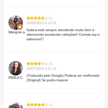
5 / 5
24/08/2023 à 15:55
Galera está sempre atendendo muito bem e
Wangner.a
oferecendo excelentes refeições!! Comida top e
saborosa!?
4 / 5
23/07/2023 à 01:19
(Traduzido pelo Google) Poderia ser melhorado
PERLA.C
(Original) Se podía mejorar
5 / 5