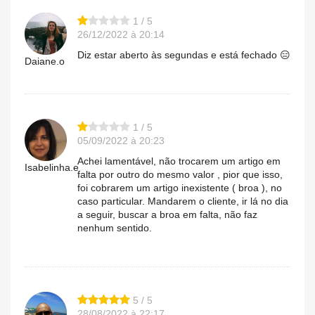
1 / 5
26/12/2022 à 20:14
Diz estar aberto às segundas e está fechado 😑
Daiane.o
1 / 5
05/09/2022 à 20:23
Achei lamentável, não trocarem um artigo em
Isabelinha.e
falta por outro do mesmo valor , pior que isso,
foi cobrarem um artigo inexistente ( broa ), no
caso particular. Mandarem o cliente, ir lá no dia
a seguir, buscar a broa em falta, não faz
nenhum sentido.
5 / 5
28/08/2022 à 22:17