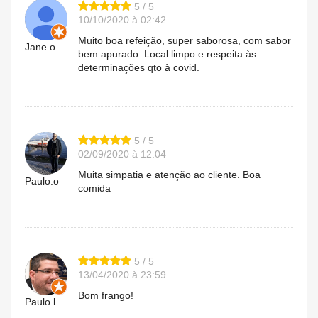
5 / 5
10/10/2020 à 02:42
Muito boa refeição, super saborosa, com sabor
Jane.o
bem apurado. Local limpo e respeita às
determinações qto à covid.
5 / 5
02/09/2020 à 12:04
Muita simpatia e atenção ao cliente. Boa
Paulo.o
comida
5 / 5
13/04/2020 à 23:59
Bom frango!
Paulo.l