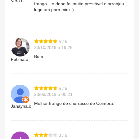
Vera.o
frango... o dono foi muito prestável e arranjou
logo um para mim :)
5 / 5
20/10/2019 à 19:25
Bom
Fatima.o
5 / 5
23/09/2019 à 00:21
Melhor frango de churrasco de Coimbra.
Janayna.o
3 / 5