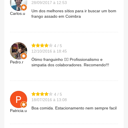
28/09/2017 à 12:53
Um dos melhores sítios para ir buscar um bom
Carlos.u
frango assado em Coimbra
4 / 5
12/10/2016 à 18:45
Ótimo franguinho 👌🏼 Profissionalismo e
Pedro.r
simpatia dos colaboradores. Recomendo!!!
4 / 5
18/07/2016 à 13:08
Boa comida. Estacionamento nem sempre facil
Patricia.u