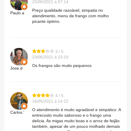
25/06/2021 à 07:14
Preço qualidade razoável, simpatia no
Paulo.a
atendimento, menu de frango com molho
picante óptimo.
3 / 5
23/06/2021 à 23:19
Os frangos são muito pequenos
Jose.d
4 / 5
16/05/2021 à 14:22
O atendimento é muito agradável e simpático. A
Carlos.'
entrecosto muito saboroso e o frango uma
delícia. As migas muito boas e o arroz de feijão
também, apesar de um pouco molhado demais