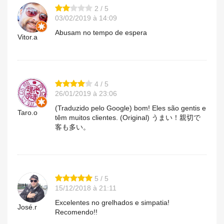
2 / 5
03/02/2019 à 14:09
Abusam no tempo de espera
Vitor.a
4 / 5
26/01/2019 à 23:06
(Traduzido pelo Google) bom! Eles são gentis e
Taro.o
têm muitos clientes. (Original) うまい！親切で
客も多い。
5 / 5
15/12/2018 à 21:11
Excelentes no grelhados e simpatia!
José.r
Recomendo!!