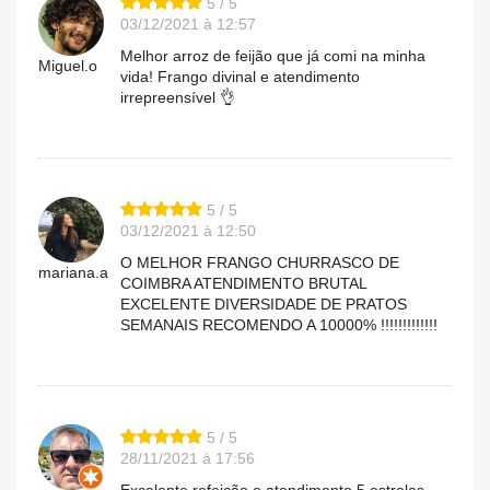
5 / 5
03/12/2021 à 12:57
Melhor arroz de feijão que já comi na minha
Miguel.o
vida! Frango divinal e atendimento
irrepreensível 👌
5 / 5
03/12/2021 à 12:50
O MELHOR FRANGO CHURRASCO DE
mariana.a
COIMBRA ATENDIMENTO BRUTAL
EXCELENTE DIVERSIDADE DE PRATOS
SEMANAIS RECOMENDO A 10000% !!!!!!!!!!!!!
5 / 5
28/11/2021 à 17:56