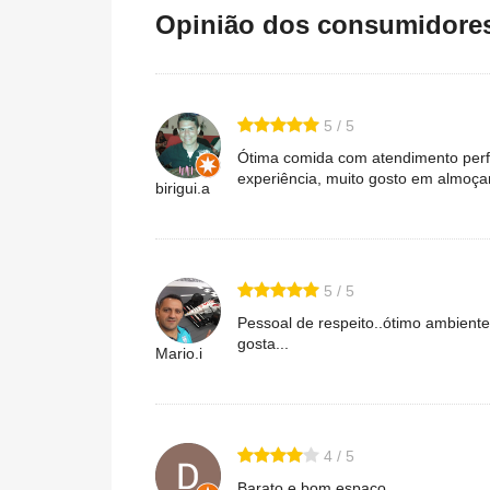
Opinião dos consumidores 
5 / 5
Ótima comida com atendimento perfei
experiência, muito gosto em almoça
birigui.a
5 / 5
Pessoal de respeito..ótimo ambiente.
gosta...
Mario.i
4 / 5
Barato e bom espaço