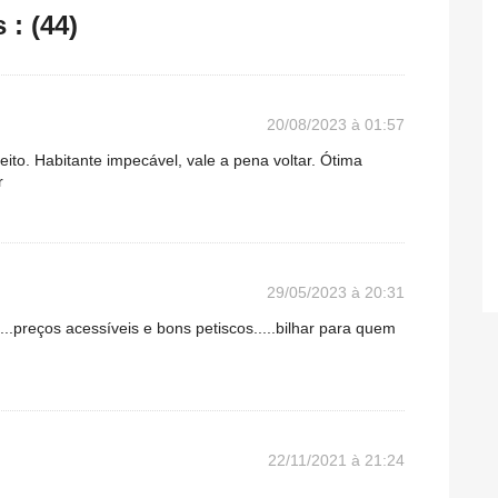
: (44)
20/08/2023 à 01:57
to. Habitante impecável, vale a pena voltar. Ótima
r
29/05/2023 à 20:31
..preços acessíveis e bons petiscos.....bilhar para quem
22/11/2021 à 21:24