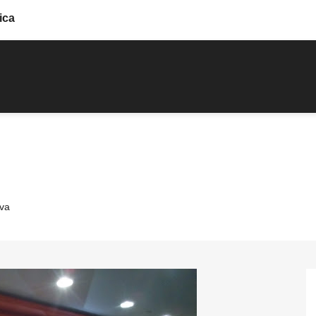
ica
va