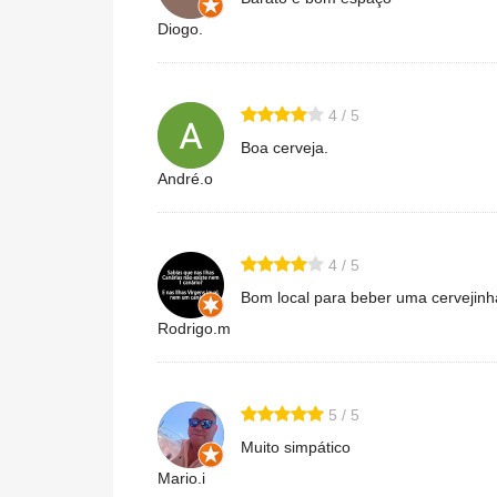
Diogo.
4 / 5
Boa cerveja.
André.o
4 / 5
Bom local para beber uma cervejin
Rodrigo.m
5 / 5
Muito simpático
Mario.i