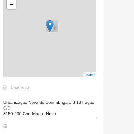
−
Leaflet
Endereço :
Urbanização Nova de Conímbriga 1 B 18 fração
C/D
3150-230
Condeixa-a-Nova