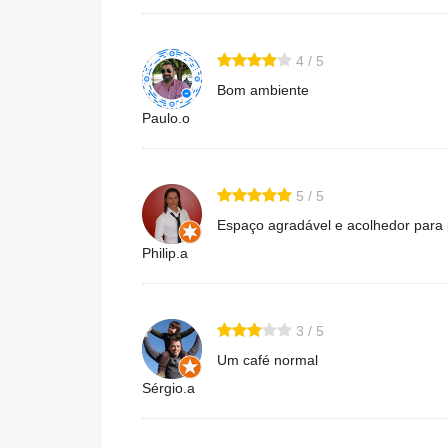
4 / 5
Bom ambiente
Paulo.o
5 / 5
Espaço agradável e acolhedor para
Philip.a
3 / 5
Um café normal
Sérgio.a