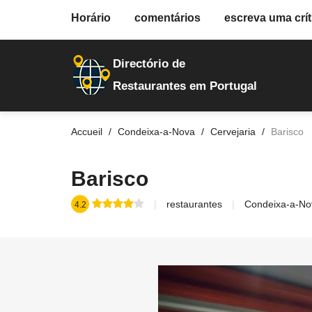
fiche.php
Horário
comentários
escreva uma crít
restaurantes
3670
Directório de
Restaurantes em Portugal
Accueil
Condeixa-a-Nova
Cervejaria
Barisco
Barisco
restaurantes
Condeixa-a-No
4.2