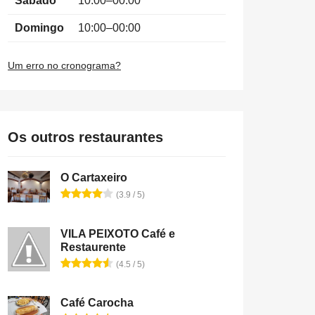
Sábado
10:00–00:00
Domingo
10:00–00:00
Um erro no cronograma?
Os outros restaurantes
O Cartaxeiro
(3.9 / 5)
VILA PEIXOTO Café e
Restaurente
(4.5 / 5)
Café Carocha