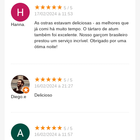
★
★
★
★
★
★
★
★
★
★
5 / 5
17/02/2024 à 11:53
As ostras estavam deliciosas - as melhores que
Hanna.
já comi há muito tempo. O tártaro de atum
também foi excelente. Nosso garçom brasileiro
prestou um serviço incrível. Obrigado por uma
ótima noite!
★
★
★
★
★
★
★
★
★
★
5 / 5
16/02/2024 à 21:27
Delicioso
Diego.e
★
★
★
★
★
★
★
★
★
★
5 / 5
16/02/2024 à 11:57