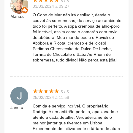
★
★
★
★
★
★
★
★
★
★
5 / 5
03/03/2024 à 09:27
O Copo de Mar não irá desiludir, desde o
Maria.u
couvet às sobremesas, do serviço ao ambiente,
tudo foi perfeito. A sopa cremosa de alho-poró
foi incrível, assim como o camarão com ravioli
de abóbora. Meu marido pediu o Ravioli de
Abóbora e Ricota, cremoso e delicioso!
Pedimos Cheesecake de Dulce De Leche,
Terrina de Chocolate e Baba Au Rhum de
sobremesa, tudo divino! Não perca esta jóia!
★
★
★
★
★
★
★
★
★
★
5 / 5
25/02/2024 à 11:58
Comida e serviço incrível. O proprietário
Jane.c
Rodrigo é um anfitrião perfeito, apaixonado e
atento a cada detalhe. Verdadeiramente o
melhor jantar que tivemos em Lisboa.
Experimente definitivamente o tártaro de atum