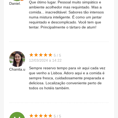
Que ótimo lugar. Pessoal muito simpático e
Daniel.
ambiente acolhedor mas requintado. Mas a
comida... inacreditável. Sabores tão intensos
numa mistura inteligente. É como um jantar
requintado e descomplicado. Você tem que
tentar. Principalmente o tártaro de atum!
★
★
★
★
★
★
★
★
★
★
5 / 5
12/03/2024 à 14:22
Sempre reservo tempo para vir aqui cada vez
Chanita.u
que venho a Lisboa. Adoro aqui e a comida é
sempre fresca, cuidadosamente preparada e
deliciosa. Localização conveniente perto de
todos os hotéis também.
★
★
★
★
★
★
★
★
★
★
5 / 5