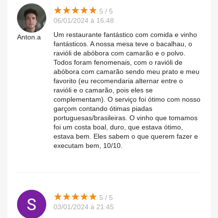
★
★
★
★
★
★
★
★
★
★
5 / 5
06/01/2024 à 16:48
Um restaurante fantástico com comida e vinho
Anton.a
fantásticos. A nossa mesa teve o bacalhau, o
ravióli de abóbora com camarão e o polvo.
Todos foram fenomenais, com o ravióli de
abóbora com camarão sendo meu prato e meu
favorito (eu recomendaria alternar entre o
ravióli e o camarão, pois eles se
complementam). O serviço foi ótimo com nosso
garçom contando ótimas piadas
portuguesas/brasileiras. O vinho que tomamos
foi um costa boal, duro, que estava ótimo,
estava bem. Eles sabem o que querem fazer e
executam bem, 10/10.
★
★
★
★
★
★
★
★
★
★
5 / 5
03/01/2024 à 21:45