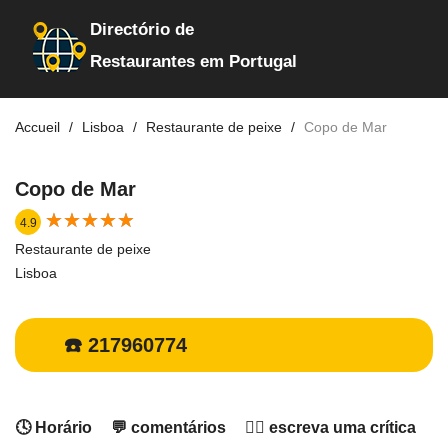
Directório de
Restaurantes em Portugal
Accueil
Lisboa
Restaurante de peixe
Copo de Mar
Copo de Mar
★
★
★
★
★
★
★
★
★
★
4.9
Restaurante de peixe
Lisboa
☎️ 217960774
🕓 Horário
💬 comentários
✍🏻 escreva uma crítica