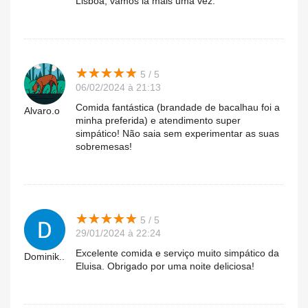
Lisboa, vamos lá mais uma vez.
★
★
★
★
★
★
★
★
★
★
5 / 5
06/02/2024 à 21:13
Comida fantástica (brandade de bacalhau foi a
Alvaro.o
minha preferida) e atendimento super
simpático! Não saia sem experimentar as suas
sobremesas!
★
★
★
★
★
★
★
★
★
★
5 / 5
29/01/2024 à 22:24
Excelente comida e serviço muito simpático da
Dominik..
Eluisa. Obrigado por uma noite deliciosa!