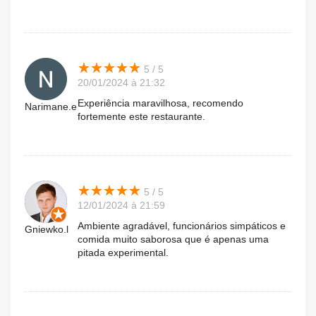
★
★
★
★
★
★
★
★
★
★
5 / 5
20/01/2024 à 21:32
Experiência maravilhosa, recomendo
Narimane.e
fortemente este restaurante.
★
★
★
★
★
★
★
★
★
★
5 / 5
12/01/2024 à 21:59
Ambiente agradável, funcionários simpáticos e
Gniewko.l
comida muito saborosa que é apenas uma
pitada experimental.