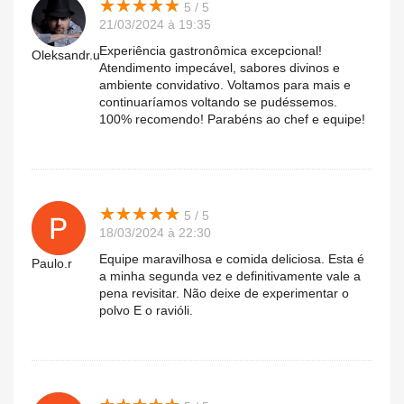
★
★
★
★
★
★
★
★
★
★
5 / 5
21/03/2024 à 19:35
Experiência gastronômica excepcional!
Oleksandr.u
Atendimento impecável, sabores divinos e
ambiente convidativo. Voltamos para mais e
continuaríamos voltando se pudéssemos.
100% recomendo! Parabéns ao chef e equipe!
★
★
★
★
★
★
★
★
★
★
5 / 5
18/03/2024 à 22:30
Equipe maravilhosa e comida deliciosa. Esta é
Paulo.r
a minha segunda vez e definitivamente vale a
pena revisitar. Não deixe de experimentar o
polvo E o ravióli.