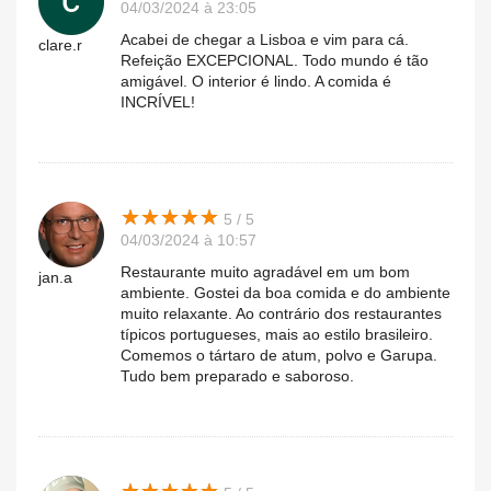
04/03/2024 à 23:05
Acabei de chegar a Lisboa e vim para cá.
clare.r
Refeição EXCEPCIONAL. Todo mundo é tão
amigável. O interior é lindo. A comida é
INCRÍVEL!
★
★
★
★
★
★
★
★
★
★
5 / 5
04/03/2024 à 10:57
Restaurante muito agradável em um bom
jan.a
ambiente. Gostei da boa comida e do ambiente
muito relaxante. Ao contrário dos restaurantes
típicos portugueses, mais ao estilo brasileiro.
Comemos o tártaro de atum, polvo e Garupa.
Tudo bem preparado e saboroso.