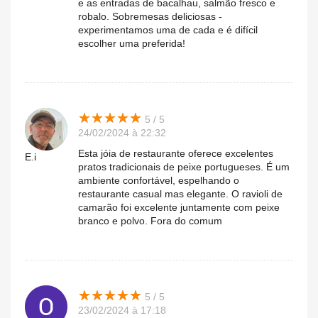
e as entradas de bacalhau, salmão fresco e
robalo. Sobremesas deliciosas -
experimentamos uma de cada e é difícil
escolher uma preferida!
★
★
★
★
★
★
★
★
★
★
5 / 5
24/02/2024 à 22:32
Esta jóia de restaurante oferece excelentes
E.i
pratos tradicionais de peixe portugueses. É um
ambiente confortável, espelhando o
restaurante casual mas elegante. O ravioli de
camarão foi excelente juntamente com peixe
branco e polvo. Fora do comum
★
★
★
★
★
★
★
★
★
★
5 / 5
23/02/2024 à 17:18