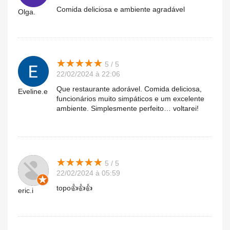
Comida deliciosa e ambiente agradável
Olga.
★
★
★
★
★
★
★
★
★
★
5 / 5
22/02/2024 à 22:06
Que restaurante adorável. Comida deliciosa,
Eveline.e
funcionários muito simpáticos e um excelente
ambiente. Simplesmente perfeito… voltarei!
★
★
★
★
★
★
★
★
★
★
5 / 5
22/02/2024 à 05:59
topo👍👍👍
eric.i