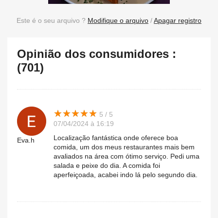
Este é o seu arquivo ?
Modifique o arquivo
/
Apagar registro
Opinião dos consumidores :
(701)
★
★
★
★
★
★
★
★
★
★
5 / 5
07/04/2024 à 16:19
Localização fantástica onde oferece boa
Eva.h
comida, um dos meus restaurantes mais bem
avaliados na área com ótimo serviço. Pedi uma
salada e peixe do dia. A comida foi
aperfeiçoada, acabei indo lá pelo segundo dia.