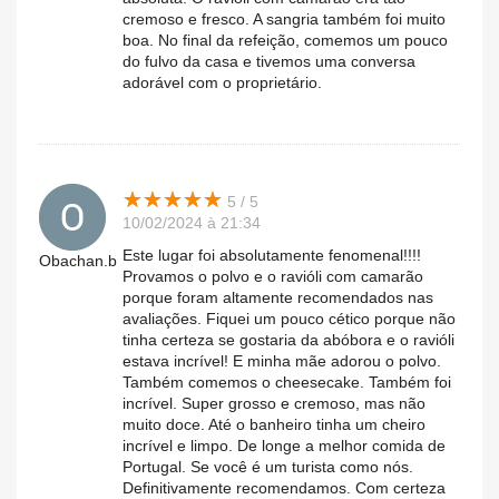
cremoso e fresco. A sangria também foi muito
boa. No final da refeição, comemos um pouco
do fulvo da casa e tivemos uma conversa
adorável com o proprietário.
★
★
★
★
★
★
★
★
★
★
5 / 5
10/02/2024 à 21:34
Este lugar foi absolutamente fenomenal!!!!
Obachan.b
Provamos o polvo e o ravióli com camarão
porque foram altamente recomendados nas
avaliações. Fiquei um pouco cético porque não
tinha certeza se gostaria da abóbora e o ravióli
estava incrível! E minha mãe adorou o polvo.
Também comemos o cheesecake. Também foi
incrível. Super grosso e cremoso, mas não
muito doce. Até o banheiro tinha um cheiro
incrível e limpo. De longe a melhor comida de
Portugal. Se você é um turista como nós.
Definitivamente recomendamos. Com certeza