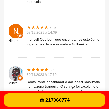
habituais.
★
★
★
★
★
★
★
★
★
★
5 / 5
07/12/2023 à 14:39
Incrível! Que bom que encontramos este ótimo
Nina.r
lugar antes da nossa visita à Gulbenkian!
★
★
★
★
★
★
★
★
★
★
5 / 5
30/11/2023 à 17:59
Restaurante encantador e acolhedor localizado
Mikke.
numa zona tranquila. O serviço foi excelente e
a comida foi servida prontamente. As porções
eram generosas e deliciosas. Embora o preço
☎️ 217960774
seja relativamente alto em comparação com os
padrões locais, certamente não irá