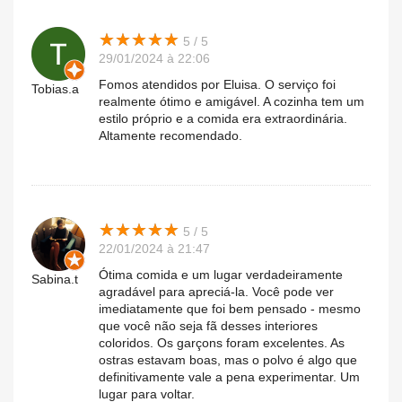
★
★
★
★
★
★
★
★
★
★
5 / 5
29/01/2024 à 22:06
Fomos atendidos por Eluisa. O serviço foi
Tobias.a
realmente ótimo e amigável. A cozinha tem um
estilo próprio e a comida era extraordinária.
Altamente recomendado.
★
★
★
★
★
★
★
★
★
★
5 / 5
22/01/2024 à 21:47
Ótima comida e um lugar verdadeiramente
Sabina.t
agradável para apreciá-la. Você pode ver
imediatamente que foi bem pensado - mesmo
que você não seja fã desses interiores
coloridos. Os garçons foram excelentes. As
ostras estavam boas, mas o polvo é algo que
definitivamente vale a pena experimentar. Um
lugar para voltar.