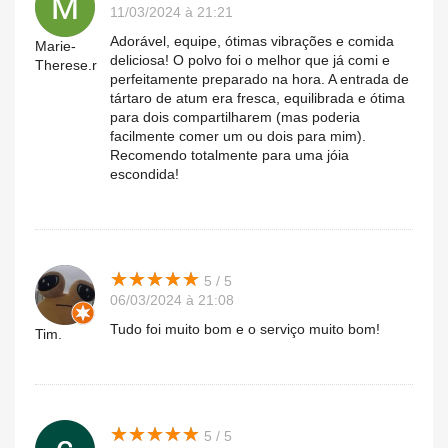
11/03/2024 à 21:21
Adorável, equipe, ótimas vibrações e comida
Marie-
deliciosa! O polvo foi o melhor que já comi e
Therese.r
perfeitamente preparado na hora. A entrada de
tártaro de atum era fresca, equilibrada e ótima
para dois compartilharem (mas poderia
facilmente comer um ou dois para mim).
Recomendo totalmente para uma jóia
escondida!
★
★
★
★
★
★
★
★
★
★
5 / 5
06/03/2024 à 21:08
Tudo foi muito bom e o serviço muito bom!
Tim.
★
★
★
★
★
★
★
★
★
★
5 / 5