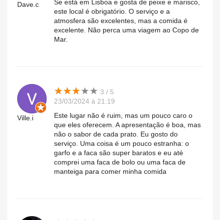
Se está em Lisboa e gosta de peixe e marisco,
Dave.c
este local é obrigatório. O serviço e a
atmosfera são excelentes, mas a comida é
excelente. Não perca uma viagem ao Copo de
Mar.
★
★
★
★
★
★
★
★
★
★
3 / 5
23/03/2024 à 21:19
Este lugar não é ruim, mas um pouco caro o
Ville.i
que eles oferecem. A apresentação é boa, mas
não o sabor de cada prato. Eu gosto do
serviço. Uma coisa é um pouco estranha: o
garfo e a faca são super baratos e eu até
comprei uma faca de bolo ou uma faca de
manteiga para comer minha comida