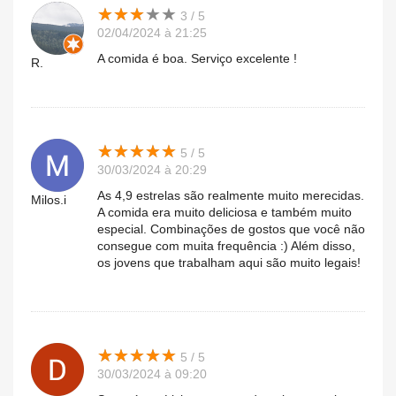
★
★
★
★
★
★
★
★
★
★
3 / 5
02/04/2024 à 21:25
A comida é boa. Serviço excelente !
R.
★
★
★
★
★
★
★
★
★
★
5 / 5
30/03/2024 à 20:29
As 4,9 estrelas são realmente muito merecidas.
Milos.i
A comida era muito deliciosa e também muito
especial. Combinações de gostos que você não
consegue com muita frequência :) Além disso,
os jovens que trabalham aqui são muito legais!
★
★
★
★
★
★
★
★
★
★
5 / 5
30/03/2024 à 09:20