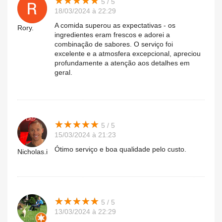
★
★
★
★
★
★
★
★
★
★
5 / 5
18/03/2024 à 22:29
A comida superou as expectativas - os
Rory.
ingredientes eram frescos e adorei a
combinação de sabores. O serviço foi
excelente e a atmosfera excepcional, apreciou
profundamente a atenção aos detalhes em
geral.
★
★
★
★
★
★
★
★
★
★
5 / 5
15/03/2024 à 21:23
Ótimo serviço e boa qualidade pelo custo.
Nicholas.i
★
★
★
★
★
★
★
★
★
★
5 / 5
13/03/2024 à 22:29