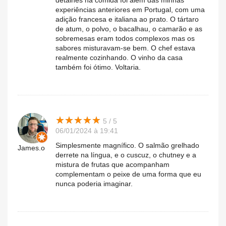
detalhes na comida foi além das minhas
experiências anteriores em Portugal, com uma
adição francesa e italiana ao prato. O tártaro
de atum, o polvo, o bacalhau, o camarão e as
sobremesas eram todos complexos mas os
sabores misturavam-se bem. O chef estava
realmente cozinhando. O vinho da casa
também foi ótimo. Voltaria.
★
★
★
★
★
★
★
★
★
★
5 / 5
06/01/2024 à 19:41
Simplesmente magnífico. O salmão grelhado
James.o
derrete na língua, e o cuscuz, o chutney e a
mistura de frutas que acompanham
complementam o peixe de uma forma que eu
nunca poderia imaginar.