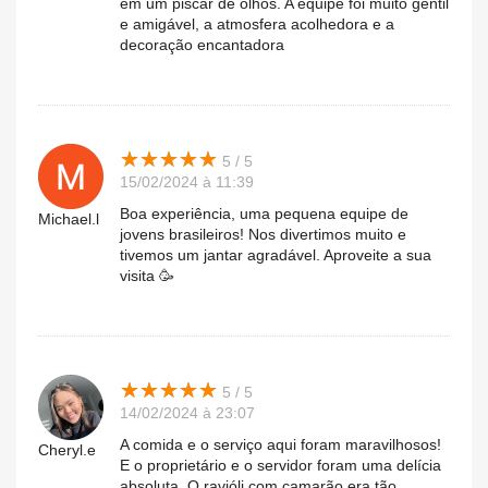
em um piscar de olhos. A equipe foi muito gentil
e amigável, a atmosfera acolhedora e a
decoração encantadora
★
★
★
★
★
★
★
★
★
★
5 / 5
15/02/2024 à 11:39
Boa experiência, uma pequena equipe de
Michael.l
jovens brasileiros! Nos divertimos muito e
tivemos um jantar agradável. Aproveite a sua
visita 🥳
★
★
★
★
★
★
★
★
★
★
5 / 5
14/02/2024 à 23:07
A comida e o serviço aqui foram maravilhosos!
Cheryl.e
E o proprietário e o servidor foram uma delícia
absoluta. O ravióli com camarão era tão