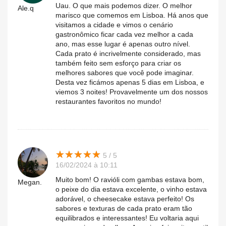
Uau. O que mais podemos dizer. O melhor
Ale.q
marisco que comemos em Lisboa. Há anos que
visitamos a cidade e vimos o cenário
gastronômico ficar cada vez melhor a cada
ano, mas esse lugar é apenas outro nível.
Cada prato é incrivelmente considerado, mas
também feito sem esforço para criar os
melhores sabores que você pode imaginar.
Desta vez ficámos apenas 5 dias em Lisboa, e
viemos 3 noites! Provavelmente um dos nossos
restaurantes favoritos no mundo!
★
★
★
★
★
★
★
★
★
★
5 / 5
16/02/2024 à 10:11
Muito bom! O ravióli com gambas estava bom,
Megan.
o peixe do dia estava excelente, o vinho estava
adorável, o cheesecake estava perfeito! Os
sabores e texturas de cada prato eram tão
equilibrados e interessantes! Eu voltaria aqui