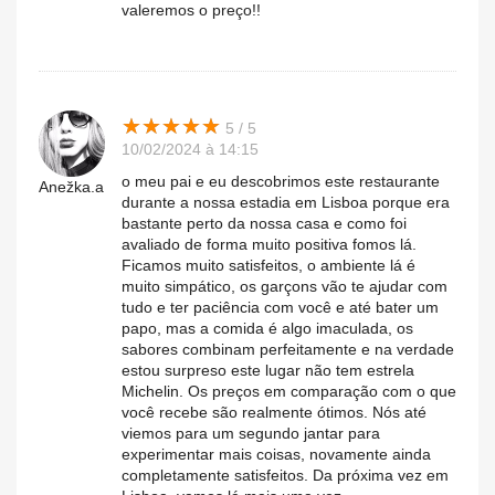
valeremos o preço!!
★
★
★
★
★
★
★
★
★
★
5 / 5
10/02/2024 à 14:15
o meu pai e eu descobrimos este restaurante
Anežka.a
durante a nossa estadia em Lisboa porque era
bastante perto da nossa casa e como foi
avaliado de forma muito positiva fomos lá.
Ficamos muito satisfeitos, o ambiente lá é
muito simpático, os garçons vão te ajudar com
tudo e ter paciência com você e até bater um
papo, mas a comida é algo imaculada, os
sabores combinam perfeitamente e na verdade
estou surpreso este lugar não tem estrela
Michelin. Os preços em comparação com o que
você recebe são realmente ótimos. Nós até
viemos para um segundo jantar para
experimentar mais coisas, novamente ainda
completamente satisfeitos. Da próxima vez em