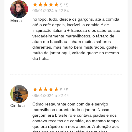
★
★
★
★
★
★
★
★
★
★
5 / 5
06/01/2024 à 22:54
no topo, tudo, desde os garçons, até a comida,
Max.a
até o café depois, incrível. a comida é de
inspiração italiana + francesa e os sabores são
verdadeiramente maravilhosos. o tártaro de
atum e o bacalhau tinham muitos sabores
diferentes, mas muito bem misturados. gostei
muito de jantar aqui, voltaria quase no mesmo
dia haha
★
★
★
★
★
★
★
★
★
★
5 / 5
06/01/2024 à 22:44
Ótimo restaurante com comida e serviço
Cindo.a
maravilhoso durante todo o jantar. Nosso
garçom era brasileiro e contava piadas e nos
contava receitas de comida, ao mesmo tempo
que era rápido em nos atender. A atenção aos