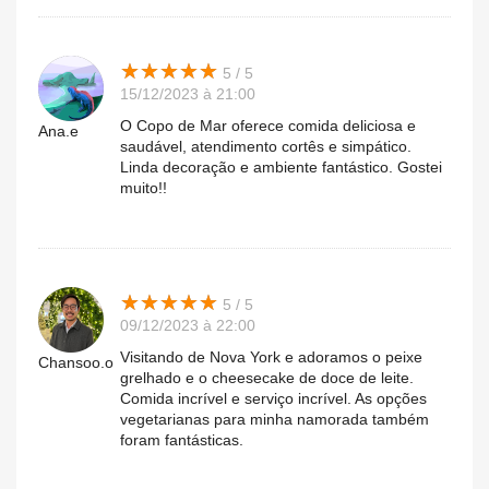
★
★
★
★
★
★
★
★
★
★
5 / 5
15/12/2023 à 21:00
O Copo de Mar oferece comida deliciosa e
Ana.e
saudável, atendimento cortês e simpático.
Linda decoração e ambiente fantástico. Gostei
muito!!
★
★
★
★
★
★
★
★
★
★
5 / 5
09/12/2023 à 22:00
Visitando de Nova York e adoramos o peixe
Chansoo.o
grelhado e o cheesecake de doce de leite.
Comida incrível e serviço incrível. As opções
vegetarianas para minha namorada também
foram fantásticas.