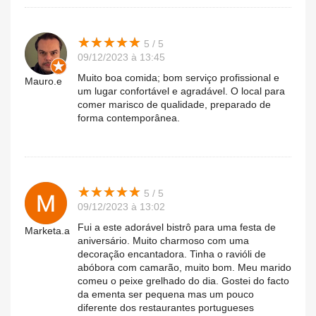
★
★
★
★
★
★
★
★
★
★
5 / 5
09/12/2023 à 13:45
Muito boa comida; bom serviço profissional e
Mauro.e
um lugar confortável e agradável. O local para
comer marisco de qualidade, preparado de
forma contemporânea.
★
★
★
★
★
★
★
★
★
★
5 / 5
09/12/2023 à 13:02
Fui a este adorável bistrô para uma festa de
Marketa.a
aniversário. Muito charmoso com uma
decoração encantadora. Tinha o ravióli de
abóbora com camarão, muito bom. Meu marido
comeu o peixe grelhado do dia. Gostei do facto
da ementa ser pequena mas um pouco
diferente dos restaurantes portugueses