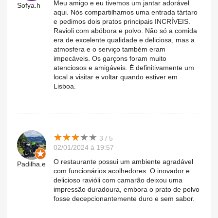
Meu amigo e eu tivemos um jantar adorável
Sofya.h
aqui. Nós compartilhamos uma entrada tártaro
e pedimos dois pratos principais INCRÍVEIS.
Ravioli com abóbora e polvo. Não só a comida
era de excelente qualidade e deliciosa, mas a
atmosfera e o serviço também eram
impecáveis. Os garçons foram muito
atenciosos e amigáveis. É definitivamente um
local a visitar e voltar quando estiver em
Lisboa.
★
★
★
★
★
★
★
★
★
★
3 / 5
02/01/2024 à 19:57
O restaurante possui um ambiente agradável
Padilha.e
com funcionários acolhedores. O inovador e
delicioso ravióli com camarão deixou uma
impressão duradoura, embora o prato de polvo
fosse decepcionantemente duro e sem sabor.