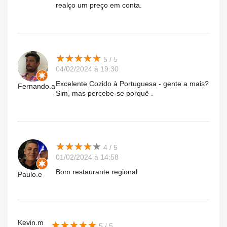
realço um preço em conta.
★
★
★
★
★
★
★
★
★
★
5 / 5
04/02/2024 à 19:30
Excelente Cozido à Portuguesa - gente a mais?
Fernando.a
Sim, mas percebe-se porquê .
★
★
★
★
★
★
★
★
★
★
4 / 5
01/02/2024 à 14:58
Bom restaurante regional
Paulo.e
Kevin.m
★
★
★
★
★
★
★
★
★
★
5 / 5