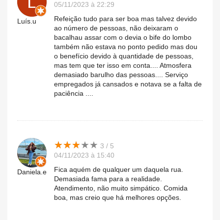
05/11/2023 à 22:29
Refeição tudo para ser boa mas talvez devido
Luís.u
ao número de pessoas, não deixaram o
bacalhau assar com o devia o bife do lombo
também não estava no ponto pedido mas dou
o benefício devido à quantidade de pessoas,
mas tem que ter isso em conta.... Atmosfera
demasiado barulho das pessoas.... Serviço
empregados já cansados e notava se a falta de
paciência ....
★
★
★
★
★
★
★
★
★
★
3 / 5
04/11/2023 à 15:40
Fica aquém de qualquer um daquela rua.
Daniela.e
Demasiada fama para a realidade.
Atendimento, não muito simpático. Comida
boa, mas creio que há melhores opções.