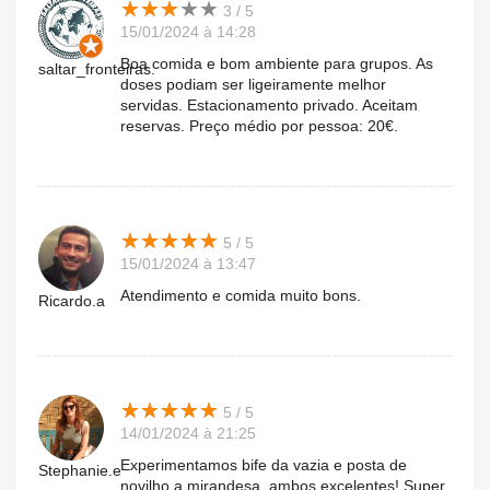
★
★
★
★
★
★
★
★
★
★
3 / 5
15/01/2024 à 14:28
Boa comida e bom ambiente para grupos. As
saltar_fronteiras.
doses podiam ser ligeiramente melhor
servidas. Estacionamento privado. Aceitam
reservas. Preço médio por pessoa: 20€.
★
★
★
★
★
★
★
★
★
★
5 / 5
15/01/2024 à 13:47
Atendimento e comida muito bons.
Ricardo.a
★
★
★
★
★
★
★
★
★
★
5 / 5
14/01/2024 à 21:25
Experimentamos bife da vazia e posta de
Stephanie.e
novilho a mirandesa, ambos excelentes! Super