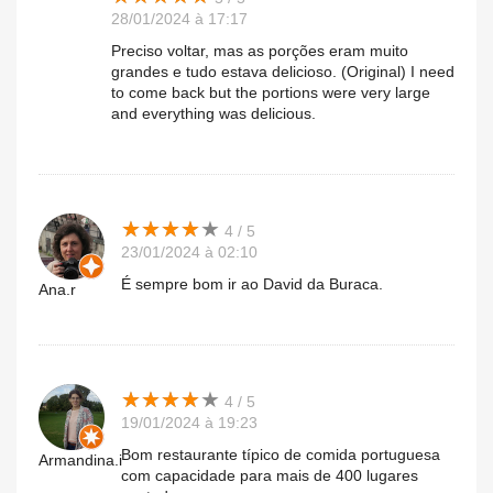
28/01/2024 à 17:17
Preciso voltar, mas as porções eram muito
grandes e tudo estava delicioso. (Original) I need
to come back but the portions were very large
and everything was delicious.
★
★
★
★
★
★
★
★
★
★
4 / 5
23/01/2024 à 02:10
É sempre bom ir ao David da Buraca.
Ana.r
★
★
★
★
★
★
★
★
★
★
4 / 5
19/01/2024 à 19:23
Bom restaurante típico de comida portuguesa
Armandina.i
com capacidade para mais de 400 lugares