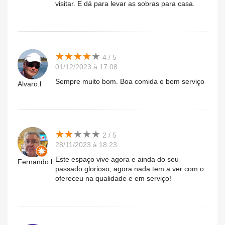
visitar. E dá para levar as sobras para casa.
★
★
★
★
★
★
★
★
★
★
4 / 5
01/12/2023 à 17:08
Sempre muito bom. Boa comida e bom serviço
Alvaro.l
★
★
★
★
★
★
★
★
★
★
2 / 5
28/11/2023 à 18:23
Este espaço vive agora e ainda do seu
Fernando.l
passado glorioso, agora nada tem a ver com o
ofereceu na qualidade e em serviço!