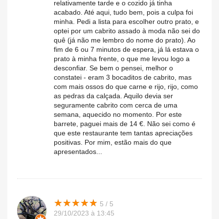
relativamente tarde e o cozido já tinha
acabado. Até aqui, tudo bem, pois a culpa foi
minha. Pedi a lista para escolher outro prato, e
optei por um cabrito assado à moda não sei do
quê (já não me lembro do nome do prato). Ao
fim de 6 ou 7 minutos de espera, já lá estava o
prato à minha frente, o que me levou logo a
desconfiar. Se bem o pensei, melhor o
constatei - eram 3 bocaditos de cabrito, mas
com mais ossos do que carne e rijo, rijo, como
as pedras da calçada. Aquilo devia ser
seguramente cabrito com cerca de uma
semana, aquecido no momento. Por este
barrete, paguei mais de 14 €. Não sei como é
que este restaurante tem tantas apreciações
positivas. Por mim, estão mais do que
apresentados...
★
★
★
★
★
★
★
★
★
★
5 / 5
29/10/2023 à 13:45