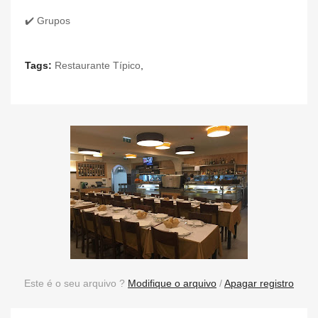
✔️ Grupos
Tags:
Restaurante Típico
,
Este é o seu arquivo ?
Modifique o arquivo
/
Apagar registro