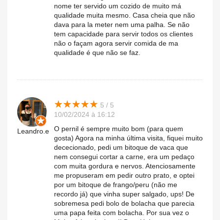
nome ter servido um cozido de muito má
qualidade muita mesmo. Casa cheia que não
dava para la meter nem uma palha. Se não
tem capacidade para servir todos os clientes
não o façam agora servir comida de ma
qualidade é que não se faz.
★
★
★
★
★
★
★
★
★
★
5 / 5
10/02/2024 à 16:12
O pernil é sempre muito bom (para quem
Leandro.e
gosta) Agora na minha última visita, fiquei muito
dececionado, pedi um bitoque de vaca que
nem consegui cortar a carne, era um pedaço
com muita gordura e nervos. Atenciosamente
me propuseram em pedir outro prato, e optei
por um bitoque de frango/peru (não me
recordo já) que vinha super salgado, ups! De
sobremesa pedi bolo de bolacha que parecia
uma papa feita com bolacha. Por sua vez o