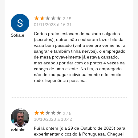
★
★
★
★
★
★
★
★
★
★
2 / 5
01/11/2023 à 16:31
Certos pratos estavam demasiado salgados
Sofia.e
(secretos), outros não souberam fazer bife da
vazia bem passado (vinha sempre vermelho, a
sangrar e também tinha nervos), o empregado
de mesa provavelmente já estava cansado,
mas acabou por dar com os pratos 4 vezes na
cabeça de uma cliente. No fim, o empregado
não deixou pagar individualmente e foi muito
rude. Experiência péssima.
★
★
★
★
★
★
★
★
★
★
2 / 5
30/10/2023 à 18:42
Fui lá ontem (dia 29 de Outubro de 2023) para
xzktplm.
experimentar o cozido à Portuguesa. Cheguei