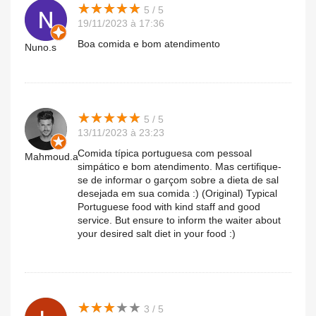
★
★
★
★
★
★
★
★
★
★
5 / 5
19/11/2023 à 17:36
Boa comida e bom atendimento
Nuno.s
★
★
★
★
★
★
★
★
★
★
5 / 5
13/11/2023 à 23:23
Comida típica portuguesa com pessoal
Mahmoud.a
simpático e bom atendimento. Mas certifique-
se de informar o garçom sobre a dieta de sal
desejada em sua comida :) (Original) Typical
Portuguese food with kind staff and good
service. But ensure to inform the waiter about
your desired salt diet in your food :)
★
★
★
★
★
★
★
★
★
★
3 / 5