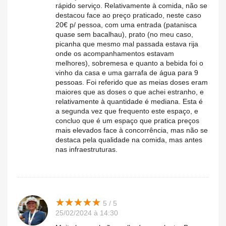
rápido serviço. Relativamente à comida, não se
destacou face ao preço praticado, neste caso
20€ p/ pessoa, com uma entrada (patanisca
quase sem bacalhau), prato (no meu caso,
picanha que mesmo mal passada estava rija
onde os acompanhamentos estavam
melhores), sobremesa e quanto a bebida foi o
vinho da casa e uma garrafa de água para 9
pessoas. Foi referido que as meias doses eram
maiores que as doses o que achei estranho, e
relativamente à quantidade é mediana. Esta é
a segunda vez que frequento este espaço, e
concluo que é um espaço que pratica preços
mais elevados face à concorrência, mas não se
destaca pela qualidade na comida, mas antes
nas infraestruturas.
★
★
★
★
★
★
★
★
★
★
5 / 5
25/02/2024 à 14:30