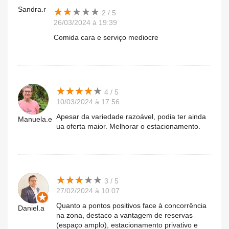
Sandra.r
★
★
★
★
★
★
★
★
★
★
2 / 5
26/03/2024 à 19:39
Comida cara e serviço mediocre
★
★
★
★
★
★
★
★
★
★
4 / 5
10/03/2024 à 17:56
Apesar da variedade razoável, podia ter ainda
Manuela.e
ua oferta maior. Melhorar o estacionamento.
★
★
★
★
★
★
★
★
★
★
3 / 5
27/02/2024 à 10:07
Quanto a pontos positivos face à concorrência
Daniel.a
na zona, destaco a vantagem de reservas
(espaço amplo), estacionamento privativo e