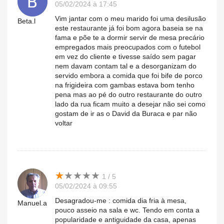
05/02/2024 à 17:45
Vim jantar com o meu marido foi uma desilusão
Beta.l
este restaurante já foi bom agora baseia se na
fama e põe te a dormir servir de mesa precário
empregados mais preocupados com o futebol
em vez do cliente e tivesse saído sem pagar
nem davam contam tal e a desorganizam do
servido embora a comida que foi bife de porco
na frigideira com gambas estava bom tenho
pena mas ao pé do outro restaurante do outro
lado da rua ficam muito a desejar não sei como
gostam de ir as o David da Buraca e par não
voltar
★
★
★
★
★
★
★
★
★
★
1 / 5
05/02/2024 à 09:55
Desagradou-me : comida dia fria à mesa,
Manuel.a
pouco asseio na sala e wc. Tendo em conta a
popularidade e antiguidade da casa, apenas