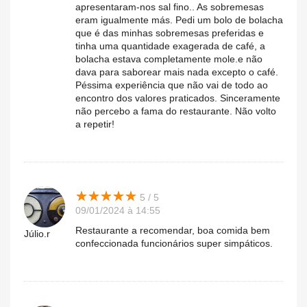
apresentaram-nos sal fino.. As sobremesas
eram igualmente más. Pedi um bolo de bolacha
que é das minhas sobremesas preferidas e
tinha uma quantidade exagerada de café, a
bolacha estava completamente mole.e não
dava para saborear mais nada excepto o café.
Péssima experiência que não vai de todo ao
encontro dos valores praticados. Sinceramente
não percebo a fama do restaurante. Não volto
a repetir!
★
★
★
★
★
★
★
★
★
★
5 / 5
09/01/2024 à 14:55
Restaurante a recomendar, boa comida bem
Júlio.r
confeccionada funcionários super simpáticos.