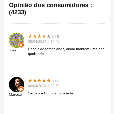
Opinião dos consumidores :
(4233)
★
★
★
★
★
★
★
★
★
★
4 / 5
08/04/2024 à 14:47
Depois de tantos anos, ainda mantém uma boa
José.u
qualidade.
★
★
★
★
★
★
★
★
★
★
5 / 5
06/04/2024 à 22:30
Serviço e Comida Excelente
Marco.a