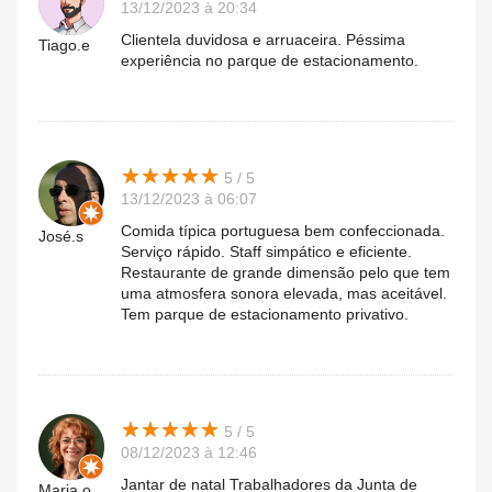
13/12/2023 à 20:34
Clientela duvidosa e arruaceira. Péssima
Tiago.e
experiência no parque de estacionamento.
★
★
★
★
★
★
★
★
★
★
5 / 5
13/12/2023 à 06:07
Comida típica portuguesa bem confeccionada.
José.s
Serviço rápido. Staff simpático e eficiente.
Restaurante de grande dimensão pelo que tem
uma atmosfera sonora elevada, mas aceitável.
Tem parque de estacionamento privativo.
★
★
★
★
★
★
★
★
★
★
5 / 5
08/12/2023 à 12:46
Jantar de natal Trabalhadores da Junta de
Maria.o