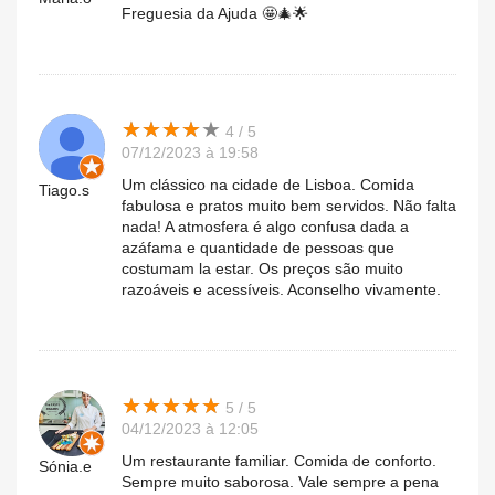
Freguesia da Ajuda 🤩🎄🌟
★
★
★
★
★
★
★
★
★
★
4 / 5
07/12/2023 à 19:58
Um clássico na cidade de Lisboa. Comida
Tiago.s
fabulosa e pratos muito bem servidos. Não falta
nada! A atmosfera é algo confusa dada a
azáfama e quantidade de pessoas que
costumam la estar. Os preços são muito
razoáveis e acessíveis. Aconselho vivamente.
★
★
★
★
★
★
★
★
★
★
5 / 5
04/12/2023 à 12:05
Um restaurante familiar. Comida de conforto.
Sónia.e
Sempre muito saborosa. Vale sempre a pena