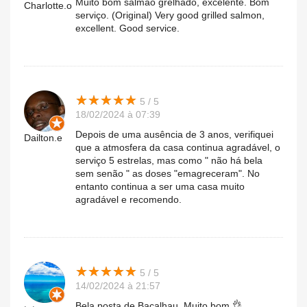
Muito bom salmão grelhado, excelente. Bom
Charlotte.o
serviço. (Original) Very good grilled salmon,
excellent. Good service.
★
★
★
★
★
★
★
★
★
★
5 / 5
18/02/2024 à 07:39
Depois de uma ausência de 3 anos, verifiquei
Dailton.e
que a atmosfera da casa continua agradável, o
serviço 5 estrelas, mas como " não há bela
sem senão " as doses "emagreceram". No
entanto continua a ser uma casa muito
agradável e recomendo.
★
★
★
★
★
★
★
★
★
★
5 / 5
14/02/2024 à 21:57
Bela posta de Bacalhau. Muito bom 👌