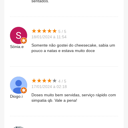
sentados.
★
★
★
★
★
★
★
★
★
★
5 / 5
18/01/2024 à 11:54
Somente não gostei do cheesecake, sabia um
Sónia.e
pouco a natas e estava muito doce
★
★
★
★
★
★
★
★
★
★
4 / 5
17/01/2024 à 02:18
Doses muito bem servidas, serviço rápido com
Diogo.i
simpatia qb. Vale a pena!