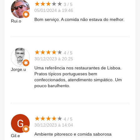
★
★
★
★
★
★
★
★
★
★
3 / 5
05/01/2024 à 19:46
Bom serviço. A comida não estava do melhor.
Rui.o
★
★
★
★
★
★
★
★
★
★
4 / 5
30/12/2023 à 20:25
Uma referência nos restaurantes de Lisboa.
Jorge.u
Pratos típicos portugueses bem
confeccionados, atendimento simpático. Um
pouco barulhento.
★
★
★
★
★
★
★
★
★
★
4 / 5
30/12/2023 à 14:04
Ambiente pitoresco e comida saborosa
Gil.e