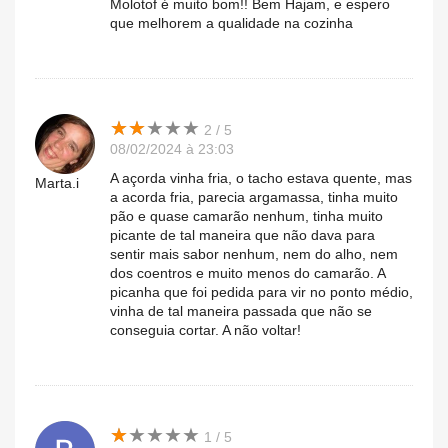
Molotof é muito bom!! Bem Hajam, e espero
que melhorem a qualidade na cozinha
★
★
★
★
★
★
★
★
★
★
2 / 5
08/02/2024 à 23:03
A açorda vinha fria, o tacho estava quente, mas
Marta.i
a acorda fria, parecia argamassa, tinha muito
pão e quase camarão nenhum, tinha muito
picante de tal maneira que não dava para
sentir mais sabor nenhum, nem do alho, nem
dos coentros e muito menos do camarão. A
picanha que foi pedida para vir no ponto médio,
vinha de tal maneira passada que não se
conseguia cortar. A não voltar!
★
★
★
★
★
★
★
★
★
★
1 / 5