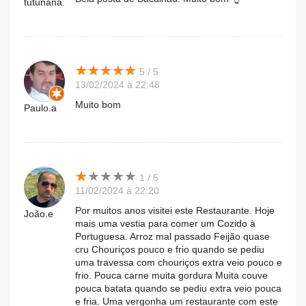
tutunana.
★
★
★
★
★
★
★
★
★
★
5 / 5
13/02/2024 à 22:48
Muito bom
Paulo.a
★
★
★
★
★
★
★
★
★
★
1 / 5
11/02/2024 à 22:20
Por muitos anos visitei este Restaurante. Hoje
João.e
mais uma vestia para comer um Cozido à
Portuguesa. Arroz mal passado Feijão quase
cru Chouriços pouco e frio quando se pediu
uma travessa com chouriços extra veio pouco e
frio. Pouca carne muita gordura Muita couve
pouca batata quando se pediu extra veio pouca
e fria. Uma vergonha um restaurante com este