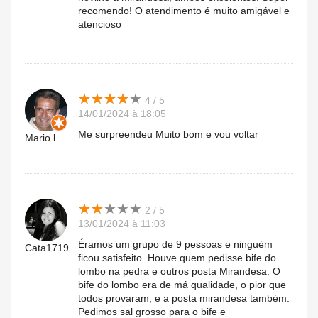
recomendo! O atendimento é muito amigável e
atencioso
★
★
★
★
★
★
★
★
★
★
4 / 5
14/01/2024 à 18:05
Me surpreendeu Muito bom e vou voltar
Mario.l
★
★
★
★
★
★
★
★
★
★
2 / 5
13/01/2024 à 11:03
Éramos um grupo de 9 pessoas e ninguém
Cata1719.
ficou satisfeito. Houve quem pedisse bife do
lombo na pedra e outros posta Mirandesa. O
bife do lombo era de má qualidade, o pior que
todos provaram, e a posta mirandesa também.
Pedimos sal grosso para o bife e