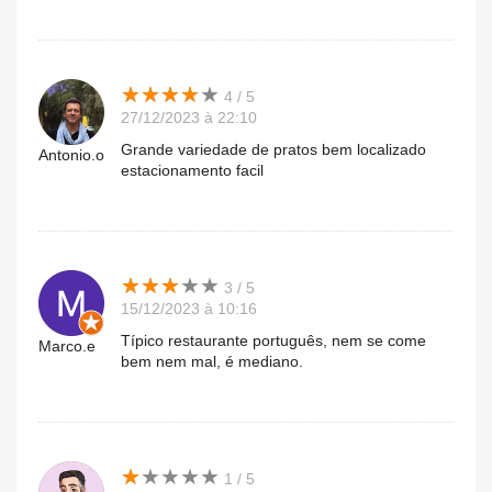
★
★
★
★
★
★
★
★
★
★
4 / 5
27/12/2023 à 22:10
Grande variedade de pratos bem localizado
Antonio.o
estacionamento facil
★
★
★
★
★
★
★
★
★
★
3 / 5
15/12/2023 à 10:16
Típico restaurante português, nem se come
Marco.e
bem nem mal, é mediano.
★
★
★
★
★
★
★
★
★
★
1 / 5