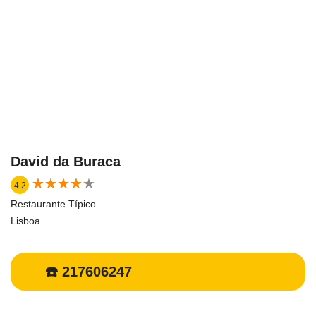
David da Buraca
★
★
★
★
★
★
★
★
★
★
4.2
Restaurante Típico
Lisboa
☎️ 217606247