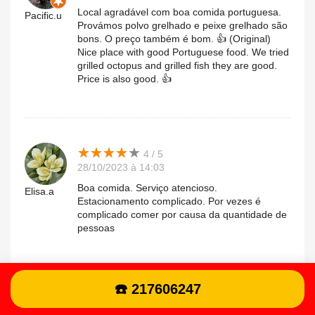
Local agradável com boa comida portuguesa.
Pacific.u
Provámos polvo grelhado e peixe grelhado são
bons. O preço também é bom. 👍 (Original)
Nice place with good Portuguese food. We tried
grilled octopus and grilled fish they are good.
Price is also good. 👍
★
★
★
★
★
★
★
★
★
★
4 / 5
28/10/2023 à 14:03
Boa comida. Serviço atencioso.
Elisa.a
Estacionamento complicado. Por vezes é
complicado comer por causa da quantidade de
pessoas
☎️ 217606247
★
★
★
★
★
★
★
★
★
★
5 / 5