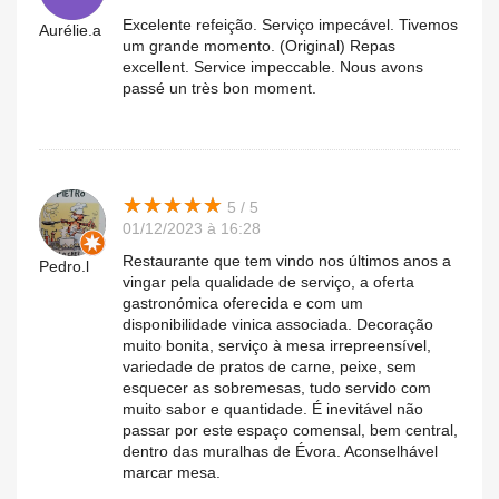
Excelente refeição. Serviço impecável. Tivemos
Aurélie.a
um grande momento. (Original) Repas
excellent. Service impeccable. Nous avons
passé un très bon moment.
★
★
★
★
★
★
★
★
★
★
5 / 5
01/12/2023 à 16:28
Restaurante que tem vindo nos últimos anos a
Pedro.l
vingar pela qualidade de serviço, a oferta
gastronómica oferecida e com um
disponibilidade vinica associada. Decoração
muito bonita, serviço à mesa irrepreensível,
variedade de pratos de carne, peixe, sem
esquecer as sobremesas, tudo servido com
muito sabor e quantidade. É inevitável não
passar por este espaço comensal, bem central,
dentro das muralhas de Évora. Aconselhável
marcar mesa.