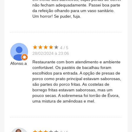
não fecham adequadamente. Passei boa parte
da refeição olhando para um vaso sanitário.
Um horror! Se puder, fuja.
★
★
★
★
★
★
★
★
★
★
4 / 5
28/02/2024 à 23:06
Restaurante com bom atendimento e ambiente
Afonso.a
confortável. Os pastéis de bacalhau foram
escolhidos para entrada. A opção de presas de
porco como prato principal estavam saborosas,
são partes do porco fritas. As costelas de
borrego fritas estavam saborosas, mas um
pouco secas. A sobremesa foi torrão de Évora,
uma mistura de amêndoas e mel.