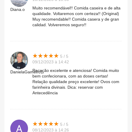
Muito recomendável!! Comida caseira e de alta
Diana.o
qualidade. Voltaremos com certeza!! (Original)
Muy recomendable!! Comida casera y de gran
calidad. Volveremos seguro!!
★
★
★
★
★
★
★
★
★
★
5 / 5
09/12/2023 à 14:42
Receção excelente e atenciosa! Comida muito
DanielaGameiro1.
bem confecionara, com as doses certas!
Relação qualidade preço excelente! Ovos com
farinheira divinais. Dica: reservar com
Antecedência
★
★
★
★
★
★
★
★
★
★
5 / 5
08/12/2023 à 14:26