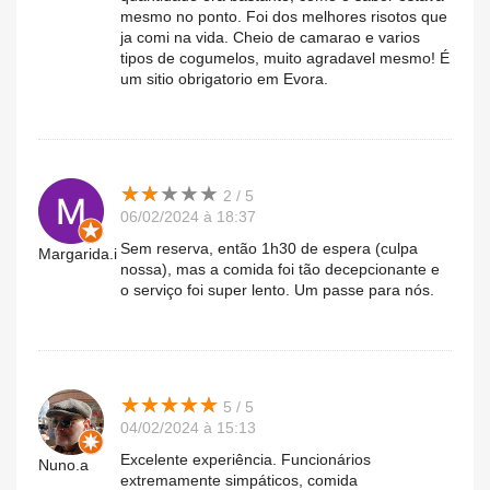
mesmo no ponto. Foi dos melhores risotos que
ja comi na vida. Cheio de camarao e varios
tipos de cogumelos, muito agradavel mesmo! É
um sitio obrigatorio em Evora.
★
★
★
★
★
★
★
★
★
★
2 / 5
06/02/2024 à 18:37
Sem reserva, então 1h30 de espera (culpa
Margarida.i
nossa), mas a comida foi tão decepcionante e
o serviço foi super lento. Um passe para nós.
★
★
★
★
★
★
★
★
★
★
5 / 5
04/02/2024 à 15:13
Excelente experiência. Funcionários
Nuno.a
extremamente simpáticos, comida