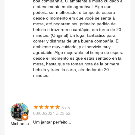
boa companhia. O ambiente é muito cuidado e
o atendimento muito agradável. Algo que
poderia ser melhorado: o tempo de espera
desde o momento em que você se senta à
mesa, até pegarem seu primeiro pedido de
bebida e trazerem o cardápio, em torno de 20
minutos. (Original) Un lugar fantástico para
comer y disfrutar de una buena compañía. El
ambiente muy cuidado, y el servicio muy
agradable. Algo mejorable: el tiempo de espera
desde el momento es que estas sentado en la
mesa, hasta que te toman nota de la primera
bebida y traen la carta, alrededor de 20
minutos.
★
★
★
★
★
★
★
★
★
★
5 / 5
08/03/2024 à 23:52
Um jantar perfeito...
Michael.a