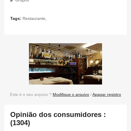
✔️ Grupos
Tags:
Restaurante
,
Este é o seu arquivo ?
Modifique o arquivo
/
Apagar registro
Opinião dos consumidores :
(1304)