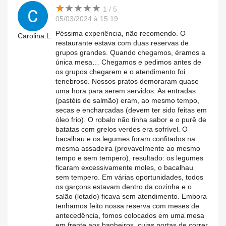
★
★
★
★
★
★
★
★
★
★
1 / 5
05/03/2024 à 15:19
Péssima experiência, não recomendo. O
Carolina.L
restaurante estava com duas reservas de
grupos grandes. Quando chegamos, éramos a
única mesa… Chegamos e pedimos antes de
os grupos chegarem e o atendimento foi
tenebroso. Nossos pratos demoraram quase
uma hora para serem servidos. As entradas
(pastéis de salmão) eram, ao mesmo tempo,
secas e encharcadas (devem ter sido feitas em
óleo frio). O robalo não tinha sabor e o purê de
batatas com grelos verdes era sofrível. O
bacalhau e os legumes foram confitados na
mesma assadeira (provavelmente ao mesmo
tempo e sem tempero), resultado: os legumes
ficaram excessivamente moles, o bacalhau
sem tempero. Em várias oportunidades, todos
os garçons estavam dentro da cozinha e o
salão (lotado) ficava sem atendimento. Embora
tenhamos feito nossa reserva com meses de
antecedência, fomos colocados em uma mesa
em frente aos banheiros, cujas portas de correr