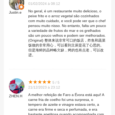
01/02/2024 à 08:12
No geral, é um restaurante muito delicioso, o
Justin.e
peixe frito e o arroz vegetal são cozinhados
com muito cuidado, e você pode ver que o chef
pensou muito nisso. No entanto, falta um pouco
a variedade de frutos do mar e os grelhados
são um pouco velhos e podem ser melhorados.
(Original) 整体来说非常可口的饭店，炸鱼和蔬菜
饭做的非常用心，可以看到主厨是花了心思的。
但是海鲜的品种略欠缺，烤的也有点老，可以改
进。
★
★
★
★
★
★
★
★
★
★
5 / 5
21/12/2023 à 23:12
A melhor refeição de Faro a Évora está aqui! A
ZHEN.H
carne fria de coelho foi uma surpresa, o
tempero de azeite e vinagre estava certo, a
carne era firme e seca e perfumada, e era
bastante apetitosa quando acompanhada com