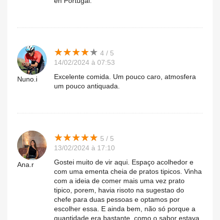
en Portugal.
★
★
★
★
★
★
★
★
★
★
4 / 5
14/02/2024 à 07:53
Excelente comida. Um pouco caro, atmosfera
Nuno.i
um pouco antiquada.
★
★
★
★
★
★
★
★
★
★
5 / 5
13/02/2024 à 17:10
Gostei muito de vir aqui. Espaço acolhedor e
Ana.r
com uma ementa cheia de pratos tipicos. Vinha
com a ideia de comer mais uma vez prato
tipico, porem, havia risoto na sugestao do
chefe para duas pessoas e optamos por
escolher essa. E ainda bem, não só porque a
quantidade era bastante, como o sabor estava