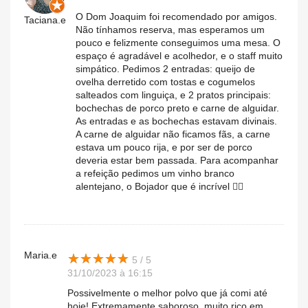
O Dom Joaquim foi recomendado por amigos.
Taciana.e
Não tínhamos reserva, mas esperamos um
pouco e felizmente conseguimos uma mesa. O
espaço é agradável e acolhedor, e o staff muito
simpático. Pedimos 2 entradas: queijo de
ovelha derretido com tostas e cogumelos
salteados com linguiça, e 2 pratos principais:
bochechas de porco preto e carne de alguidar.
As entradas e as bochechas estavam divinais.
A carne de alguidar não ficamos fãs, a carne
estava um pouco rija, e por ser de porco
deveria estar bem passada. Para acompanhar
a refeição pedimos um vinho branco
alentejano, o Bojador que é incrível 👌🏼
Maria.e
★
★
★
★
★
★
★
★
★
★
5 / 5
31/10/2023 à 16:15
Possivelmente o melhor polvo que já comi até
hoje! Extremamente saboroso, muito rico em