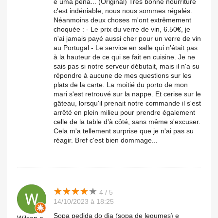
é uma pena... (Original) Très bonne nourriture
c'est indéniable, nous nous sommes régalés.
Néanmoins deux choses m'ont extrêmement
choquée : - Le prix du verre de vin, 6.50€, je
n'ai jamais payé aussi cher pour un verre de vin
au Portugal - Le service en salle qui n'était pas
à la hauteur de ce qui se fait en cuisine. Je ne
sais pas si notre serveur débutait, mais il n'a su
répondre à aucune de mes questions sur les
plats de la carte. La moitié du porto de mon
mari s'est retrouvé sur la nappe. Et cerise sur le
gâteau, lorsqu'il prenait notre commande il s'est
arrêté en plein milieu pour prendre également
celle de la table d'à côté, sans même s'excuser.
Cela m'a tellement surprise que je n'ai pas su
réagir. Bref c'est bien dommage...
★
★
★
★
★
★
★
★
★
★
4 / 5
14/10/2023 à 18:25
Sopa pedida do dia (sopa de legumes) e