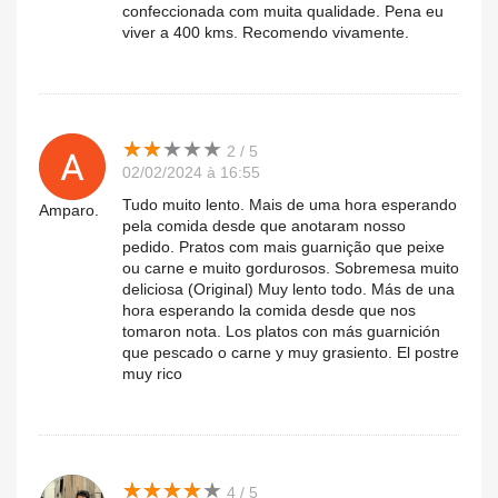
confeccionada com muita qualidade. Pena eu
viver a 400 kms. Recomendo vivamente.
★
★
★
★
★
★
★
★
★
★
2 / 5
02/02/2024 à 16:55
Tudo muito lento. Mais de uma hora esperando
Amparo.
pela comida desde que anotaram nosso
pedido. Pratos com mais guarnição que peixe
ou carne e muito gordurosos. Sobremesa muito
deliciosa (Original) Muy lento todo. Más de una
hora esperando la comida desde que nos
tomaron nota. Los platos con más guarnición
que pescado o carne y muy grasiento. El postre
muy rico
★
★
★
★
★
★
★
★
★
★
4 / 5