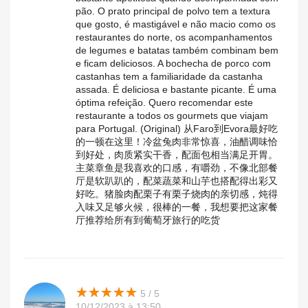
pão. O prato principal de polvo tem a textura
que gosto, é mastigável e não macio como os
restaurantes do norte, os acompanhamentos
de legumes e batatas também combinam bem
e ficam deliciosos. A bochecha de porco com
castanhas tem a familiaridade da castanha
assada. É deliciosa e bastante picante. É uma
óptima refeição. Quero recomendar este
restaurante a todos os gourmets que viajam
para Portugal. (Original) 从Faro到Evora最好吃
的一顿在这里！冷盆兔肉非常惊喜，油醋调味恰
到好处，肉质紧实干香，配面包相当满足开胃。
主菜章鱼是我喜欢的口感，有嚼劲，不像北部餐
厅是软趴趴的，配菜蔬菜和山芋也搭配得出彩又
好吃。猪脸肉配栗子有栗子烧肉的亲切感，炖得
入味又足够火候，很棒的一餐，我想要把这家餐
厅推荐给所有到葡萄牙旅行的吃货
★
★
★
★
★
★
★
★
★
★
5 / 5
10/12/2023 à 13:50