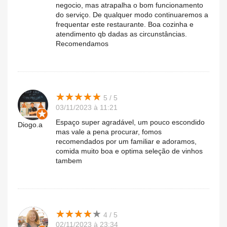
negocio, mas atrapalha o bom funcionamento
do serviço. De qualquer modo continuaremos a
frequentar este restaurante. Boa cozinha e
atendimento qb dadas as circunstâncias.
Recomendamos
★
★
★
★
★
★
★
★
★
★
5 / 5
03/11/2023 à 11:21
Espaço super agradável, um pouco escondido
Diogo.a
mas vale a pena procurar, fomos
recomendados por um familiar e adoramos,
comida muito boa e optima seleção de vinhos
tambem
★
★
★
★
★
★
★
★
★
★
4 / 5
02/11/2023 à 23:34