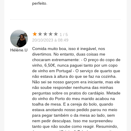
perfeito.
★
★
★
★
★
★
★
★
★
★
1 / 5
20/10/2023 à 08:49
Comida muito boa, isso é inegável, nos
Hélène.U
divertimos. No entanto, duas coisas me
chocaram extremamente: - O preço do copo de
vinho, 6,50€, nunca paguei tanto por um copo
de vinho em Portugal - O serviço de quarto que
não estava à altura do que se faz na cozinha.
Não sei se nosso garçom era iniciante, mas ele
não soube responder nenhuma das minhas
perguntas sobre os pratos do cardápio. Metade
do vinho do Porto do meu marido acabou na
toalha de mesa. E a cereja do bolo, quando
estava anotando nosso pedido parou no meio
para pegar também o da mesa ao lado, sem
nem pedir desculpas. Isso me surpreendeu
tanto que não soube como reagir. Resumindo,