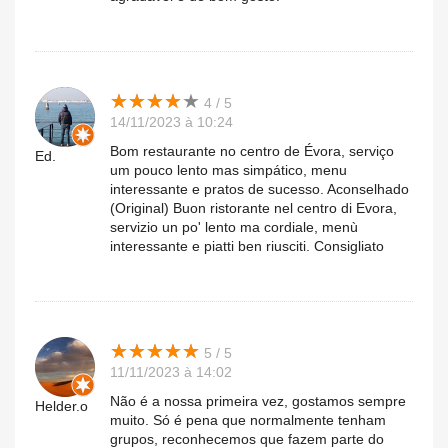
★
★
★
★
★
★
★
★
★
★
4 / 5
14/11/2023 à 10:24
Bom restaurante no centro de Évora, serviço
Ed.
um pouco lento mas simpático, menu
interessante e pratos de sucesso. Aconselhado
(Original) Buon ristorante nel centro di Evora,
servizio un po' lento ma cordiale, menù
interessante e piatti ben riusciti. Consigliato
★
★
★
★
★
★
★
★
★
★
5 / 5
11/11/2023 à 14:02
Não é a nossa primeira vez, gostamos sempre
Helder.o
muito. Só é pena que normalmente tenham
grupos, reconhecemos que fazem parte do