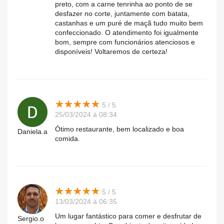
preto, com a carne tenrinha ao ponto de se
desfazer no corte, juntamente com batata,
castanhas e um puré de maçã tudo muito bem
confeccionado. O atendimento foi igualmente
bom, sempre com funcionários atenciosos e
disponíveis! Voltaremos de certeza!
★
★
★
★
★
★
★
★
★
★
5 / 5
25/03/2024 à 08:34
Ótimo restaurante, bem localizado e boa
Daniela.a
comida.
★
★
★
★
★
★
★
★
★
★
5 / 5
13/03/2024 à 06:35
Um lugar fantástico para comer e desfrutar de
Sergio.o