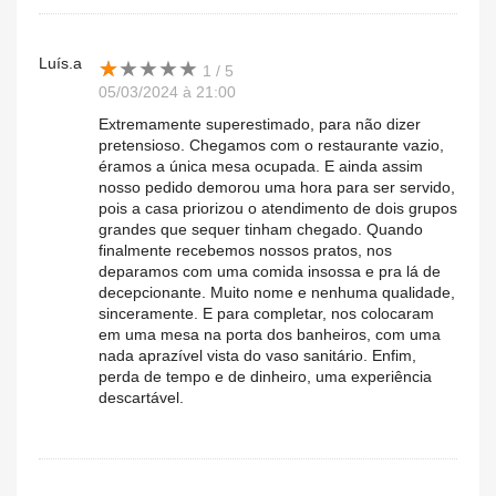
Luís.a
★
★
★
★
★
★
★
★
★
★
1 / 5
05/03/2024 à 21:00
Extremamente superestimado, para não dizer
pretensioso. Chegamos com o restaurante vazio,
éramos a única mesa ocupada. E ainda assim
nosso pedido demorou uma hora para ser servido,
pois a casa priorizou o atendimento de dois grupos
grandes que sequer tinham chegado. Quando
finalmente recebemos nossos pratos, nos
deparamos com uma comida insossa e pra lá de
decepcionante. Muito nome e nenhuma qualidade,
sinceramente. E para completar, nos colocaram
em uma mesa na porta dos banheiros, com uma
nada aprazível vista do vaso sanitário. Enfim,
perda de tempo e de dinheiro, uma experiência
descartável.