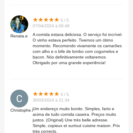
★
★
★
★
★
★
★
★
★
★
5 / 5
07/04/2024 à 00:48
A comida estava deliciosa. O serviço foi incrível.
Renata.e
O vinho estava perfeito. Tivemos um ótimo
momento. Recomendo vivamente os camarões
com alho e o bife de lombo com cogumelos e
bacon. Nós definitivamente voltaremos.
Obrigado por uma grande experiência!
★
★
★
★
★
★
★
★
★
★
5 / 5
30/03/2024 à 21:34
Um endereço muito bonito. Simples, farto e
Christophe.i
acima de tudo comida caseira. Preços muito
justos. (Original) Une très belle adresse.
Simple, copieux et surtout cuisine maison. Prix
très corrects.