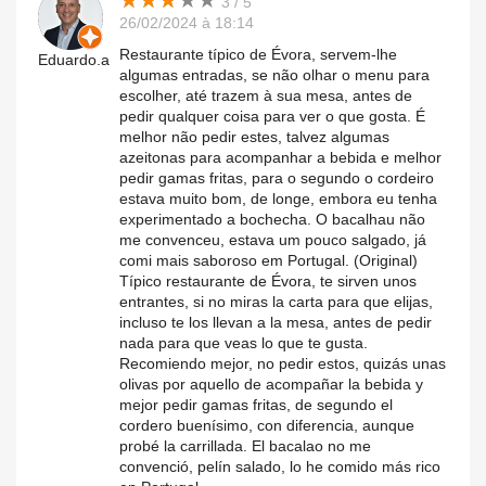
★
★
★
★
★
★
★
★
★
★
3 / 5
26/02/2024 à 18:14
Restaurante típico de Évora, servem-lhe
Eduardo.a
algumas entradas, se não olhar o menu para
escolher, até trazem à sua mesa, antes de
pedir qualquer coisa para ver o que gosta. É
melhor não pedir estes, talvez algumas
azeitonas para acompanhar a bebida e melhor
pedir gamas fritas, para o segundo o cordeiro
estava muito bom, de longe, embora eu tenha
experimentado a bochecha. O bacalhau não
me convenceu, estava um pouco salgado, já
comi mais saboroso em Portugal. (Original)
Típico restaurante de Évora, te sirven unos
entrantes, si no miras la carta para que elijas,
incluso te los llevan a la mesa, antes de pedir
nada para que veas lo que te gusta.
Recomiendo mejor, no pedir estos, quizás unas
olivas por aquello de acompañar la bebida y
mejor pedir gamas fritas, de segundo el
cordero buenísimo, con diferencia, aunque
probé la carrillada. El bacalao no me
convenció, pelín salado, lo he comido más rico