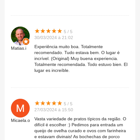
★
★
★
★
★
★
★
★
★
★
5 / 5
30/03/2024 à 21:02
Experiência muito boa. Totalmente
Matias.i
recomendado. Tudo estava bem. O lugar é
incrível. (Original) Muy buena experiencia.
Totalmente recomendada. Todo estuvo bien. El
lugar es increíble.
★
★
★
★
★
★
★
★
★
★
5 / 5
27/03/2024 à 15:50
Vasta variedade de pratos típicos da região. O
Micaela.o
difícil é escolher :) Pedimos para entrada um
queijo de ovelha curado e ovos com farinheira
e estavam divinais! As bochechas de porco