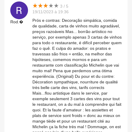
★
★
★
★
★
★
★
★
★
★
3 / 5
19/11/2023 à 19:36
Prós e contras: Decoração simpática, comida
Rod.�
de qualidade, carta de vinhos muito agradável,
preços razoáveis Mas... borrão artístico no
serviço, por exemplo apenas 3 cartas de vinhos
para todo o restaurante, é difícil perceber quem
faz o quê. E culpa do amador: os pratos e
travessas são frios = então, na melhor das
hipóteses, comemos mornos e para um
restaurante com classificação Michelin que vai
muito mal! Pena que perdemos uma ótima
experiência. (Original) Du pour et du contre:
Décoration sympathique, nourriture de qualité
très belle carte des vins, tarifs corrects
Mais...flou artistique dans le service, par
exemple seulement 3 cartes des vins pour tout
le restaurant, on a du mal à comprendre qui fait
quoi. Et la faute d'amateur : les assiettes et
plats de service sont froids = donc au mieux on
mange tiède et pour un restaurant cité au
Michelin ça la fiche très mal ! Dommage, on est