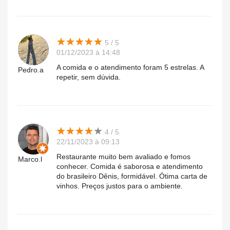
★
★
★
★
★
★
★
★
★
★
5 / 5
01/12/2023 à 14:48
A comida e o atendimento foram 5 estrelas. A
Pedro.a
repetir, sem dúvida.
★
★
★
★
★
★
★
★
★
★
4 / 5
22/11/2023 à 09:13
Restaurante muito bem avaliado e fomos
Marco.l
conhecer. Comida é saborosa e atendimento
do brasileiro Dênis, formidável. Ótima carta de
vinhos. Preços justos para o ambiente.