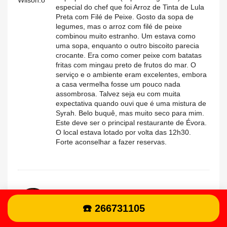
Wilson.o
especial do chef que foi Arroz de Tinta de Lula
Preta com Filé de Peixe. Gosto da sopa de
legumes, mas o arroz com filé de peixe
combinou muito estranho. Um estava como
uma sopa, enquanto o outro biscoito parecia
crocante. Era como comer peixe com batatas
fritas com mingau preto de frutos do mar. O
serviço e o ambiente eram excelentes, embora
a casa vermelha fosse um pouco nada
assombrosa. Talvez seja eu com muita
expectativa quando ouvi que é uma mistura de
Syrah. Belo buquê, mas muito seco para mim.
Este deve ser o principal restaurante de Évora.
O local estava lotado por volta das 12h30.
Forte aconselhar a fazer reservas.
★
★
★
★
★
★
★
★
★
★
5 / 5
10/10/2023 à 20:41
☎️ 266731105
Local encantador. Sugira uma reserva. Boa
Ronan.o