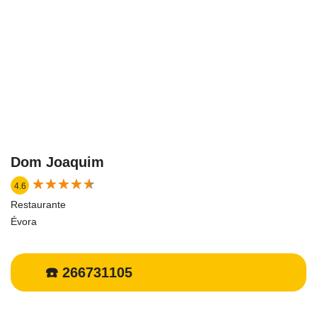
Dom Joaquim
★
★
★
★
★
★
★
★
★
★
4.6
Restaurante
Évora
☎️ 266731105