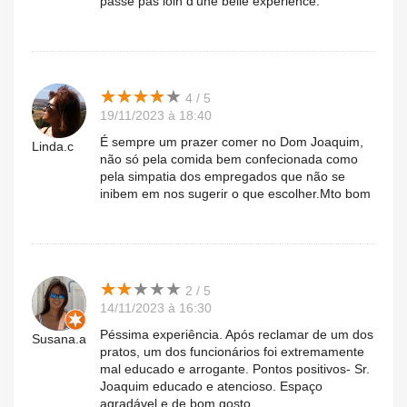
passé pas loin d'une belle expérience.
★
★
★
★
★
★
★
★
★
★
4 / 5
19/11/2023 à 18:40
É sempre um prazer comer no Dom Joaquim,
Linda.c
não só pela comida bem confecionada como
pela simpatia dos empregados que não se
inibem em nos sugerir o que escolher.Mto bom
★
★
★
★
★
★
★
★
★
★
2 / 5
14/11/2023 à 16:30
Péssima experiência. Após reclamar de um dos
Susana.a
pratos, um dos funcionários foi extremamente
mal educado e arrogante. Pontos positivos- Sr.
Joaquim educado e atencioso. Espaço
agradável e de bom gosto.