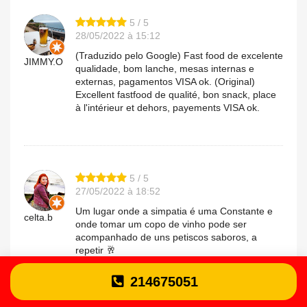
5 / 5
28/05/2022 à 15:12
(Traduzido pelo Google) Fast food de excelente
JIMMY.O
qualidade, bom lanche, mesas internas e
externas, pagamentos VISA ok. (Original)
Excellent fastfood de qualité, bon snack, place
à l'intérieur et dehors, payements VISA ok.
5 / 5
27/05/2022 à 18:52
Um lugar onde a simpatia é uma Constante e
celta.b
onde tomar um copo de vinho pode ser
acompanhado de uns petiscos saboros, a
repetir 🥂
214675051