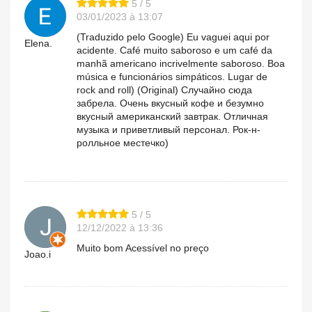
5 / 5
03/01/2023 à 13:07
(Traduzido pelo Google) Eu vaguei aqui por
Elena.
acidente. Café muito saboroso e um café da
manhã americano incrivelmente saboroso. Boa
música e funcionários simpáticos. Lugar de
rock and roll) (Original) Случайно сюда
забрела. Очень вкусный кофе и безумно
вкусный американский завтрак. Отличная
музыка и приветливый персонал. Рок-н-
ролльное местечко)
5 / 5
12/12/2022 à 13:36
Muito bom Acessível no preço
Joao.i