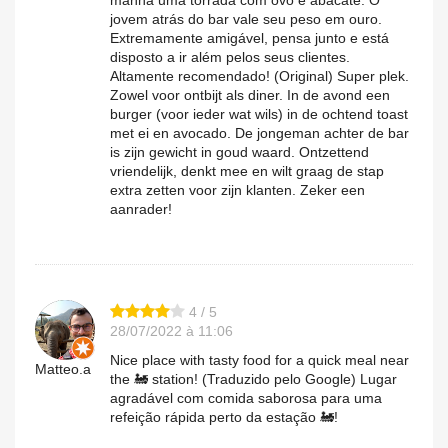
jovem atrás do bar vale seu peso em ouro.
Extremamente amigável, pensa junto e está
disposto a ir além pelos seus clientes.
Altamente recomendado! (Original) Super plek.
Zowel voor ontbijt als diner. In de avond een
burger (voor ieder wat wils) in de ochtend toast
met ei en avocado. De jongeman achter de bar
is zijn gewicht in goud waard. Ontzettend
vriendelijk, denkt mee en wilt graag de stap
extra zetten voor zijn klanten. Zeker een
aanrader!
4 / 5
28/07/2022 à 11:06
Nice place with tasty food for a quick meal near
Matteo.a
the 🚂 station! (Traduzido pelo Google) Lugar
agradável com comida saborosa para uma
refeição rápida perto da estação 🚂!