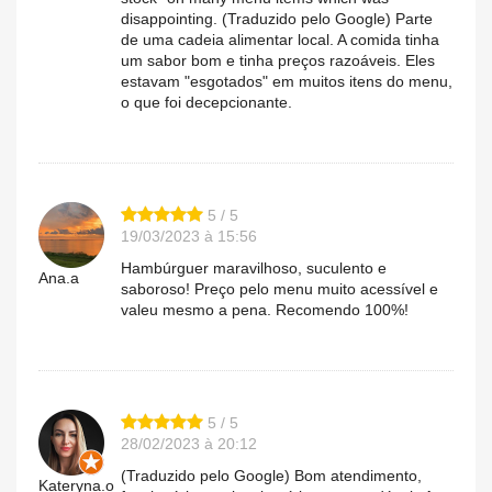
disappointing. (Traduzido pelo Google) Parte
de uma cadeia alimentar local. A comida tinha
um sabor bom e tinha preços razoáveis. Eles
estavam "esgotados" em muitos itens do menu,
o que foi decepcionante.
5 / 5
19/03/2023 à 15:56
Hambúrguer maravilhoso, suculento e
Ana.a
saboroso! Preço pelo menu muito acessível e
valeu mesmo a pena. Recomendo 100%!
5 / 5
28/02/2023 à 20:12
(Traduzido pelo Google) Bom atendimento,
Kateryna.o