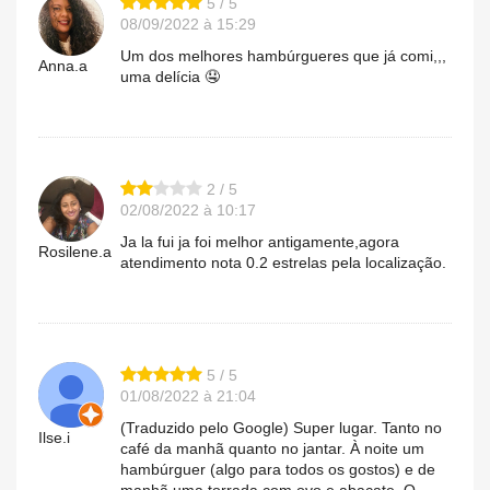
5 / 5
08/09/2022 à 15:29
Um dos melhores hambúrgueres que já comi,,,
Anna.a
uma delícia 🤤
2 / 5
02/08/2022 à 10:17
Ja la fui ja foi melhor antigamente,agora
Rosilene.a
atendimento nota 0.2 estrelas pela localização.
5 / 5
01/08/2022 à 21:04
(Traduzido pelo Google) Super lugar. Tanto no
Ilse.i
café da manhã quanto no jantar. À noite um
hambúrguer (algo para todos os gostos) e de
manhã uma torrada com ovo e abacate. O