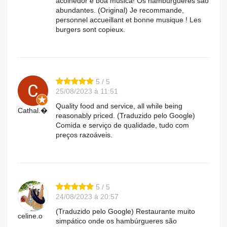
acolhedor e boa música! Os hambúrgueres são
abundantes. (Original) Je recommande,
personnel accueillant et bonne musique ! Les
burgers sont copieux.
5 / 5
25/08/2023 à 11:51
Quality food and service, all while being
Cathal.�
reasonably priced. (Traduzido pelo Google)
Comida e serviço de qualidade, tudo com
preços razoáveis.
5 / 5
24/08/2023 à 20:57
(Traduzido pelo Google) Restaurante muito
celine.o
simpático onde os hambúrgueres são