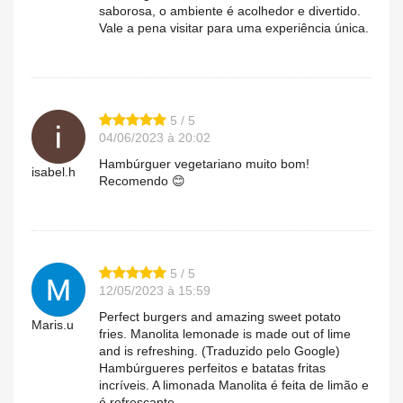
saborosa, o ambiente é acolhedor e divertido.
Vale a pena visitar para uma experiência única.
5 / 5
04/06/2023 à 20:02
Hambúrguer vegetariano muito bom!
isabel.h
Recomendo 😊
5 / 5
12/05/2023 à 15:59
Perfect burgers and amazing sweet potato
Maris.u
fries. Manolita lemonade is made out of lime
and is refreshing. (Traduzido pelo Google)
Hambúrgueres perfeitos e batatas fritas
incríveis. A limonada Manolita é feita de limão e
é refrescante.