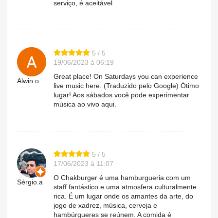
serviço, é aceitável
5 / 5
19/06/2023 à 06:19
Great place! On Saturdays you can experience
Alwin.o
live music here. (Traduzido pelo Google) Ótimo
lugar! Aos sábados você pode experimentar
música ao vivo aqui.
5 / 5
17/06/2023 à 11:07
O Chakburger é uma hamburgueria com um
Sérgio.a
staff fantástico e uma atmosfera culturalmente
rica. É um lugar onde os amantes da arte, do
jogo de xadrez, música, cerveja e
hambúrgueres se reúnem. A comida é