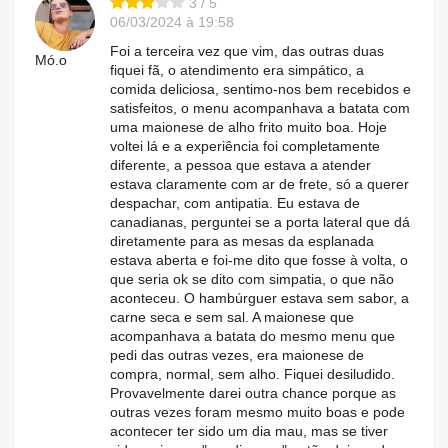
3 / 5
06/03/2024 à 19:58
Foi a terceira vez que vim, das outras duas
Mó.o
fiquei fã, o atendimento era simpático, a
comida deliciosa, sentimo-nos bem recebidos e
satisfeitos, o menu acompanhava a batata com
uma maionese de alho frito muito boa. Hoje
voltei lá e a experiência foi completamente
diferente, a pessoa que estava a atender
estava claramente com ar de frete, só a querer
despachar, com antipatia. Eu estava de
canadianas, perguntei se a porta lateral que dá
diretamente para as mesas da esplanada
estava aberta e foi-me dito que fosse à volta, o
que seria ok se dito com simpatia, o que não
aconteceu. O hambúrguer estava sem sabor, a
carne seca e sem sal. A maionese que
acompanhava a batata do mesmo menu que
pedi das outras vezes, era maionese de
compra, normal, sem alho. Fiquei desiludido.
Provavelmente darei outra chance porque as
outras vezes foram mesmo muito boas e pode
acontecer ter sido um dia mau, mas se tiver