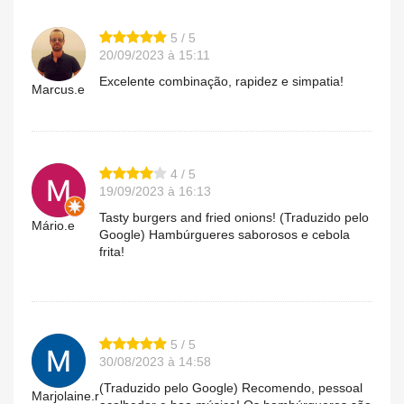
5 / 5
20/09/2023 à 15:11
Excelente combinação, rapidez e simpatia!
Marcus.e
4 / 5
19/09/2023 à 16:13
Tasty burgers and fried onions! (Traduzido pelo
Mário.e
Google) Hambúrgueres saborosos e cebola
frita!
5 / 5
30/08/2023 à 14:58
(Traduzido pelo Google) Recomendo, pessoal
Marjolaine.r