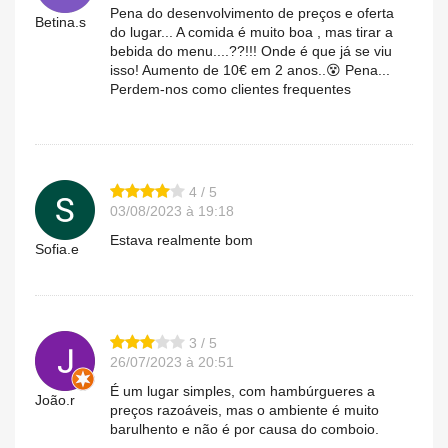
Pena do desenvolvimento de preços e oferta
Betina.s
do lugar... A comida é muito boa , mas tirar a
bebida do menu....??!!! Onde é que já se viu
isso! Aumento de 10€ em 2 anos..😵 Pena...
Perdem-nos como clientes frequentes
4 / 5
03/08/2023 à 19:18
Estava realmente bom
Sofia.e
3 / 5
26/07/2023 à 20:51
É um lugar simples, com hambúrgueres a
João.r
preços razoáveis, mas o ambiente é muito
barulhento e não é por causa do comboio.