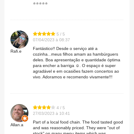
⭐⭐⭐⭐⭐
5 / 5
07/04/2023 à 08:37
Fantástico!! Desde o serviço até a
Rafi.e
cozinha...meus filhos amam as hambúrguers
deles. Boa apresentação e quantidade óptima
para encher a barriga ☺️. O espaço é super
agradável e em ocasiões fazem concertos ao
vivo. Adoramos e recomendo vivamente!!!
4 / 5
27/03/2023 à 10:41
Part of a local food chain. The food tasted good
Allan.a
and was reasonably priced. They were "out of
stock" on many menu items which was