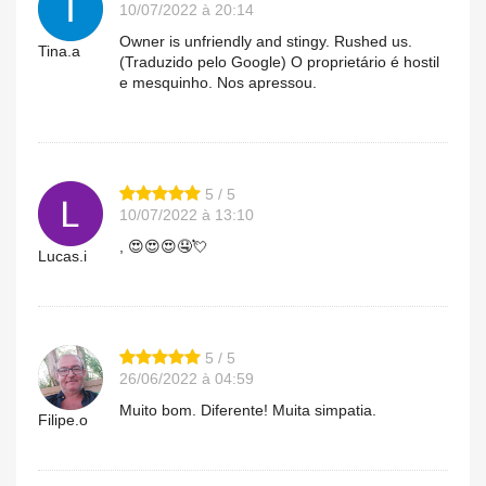
10/07/2022 à 20:14
Owner is unfriendly and stingy. Rushed us.
Tina.a
(Traduzido pelo Google) O proprietário é hostil
e mesquinho. Nos apressou.
5 / 5
10/07/2022 à 13:10
, 😍😍😍🤤💘
Lucas.i
5 / 5
26/06/2022 à 04:59
Muito bom. Diferente! Muita simpatia.
Filipe.o