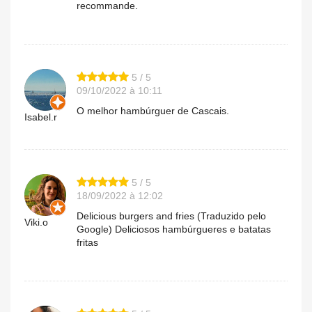
recommande.
5 / 5
09/10/2022 à 10:11
O melhor hambúrguer de Cascais.
Isabel.r
5 / 5
18/09/2022 à 12:02
Delicious burgers and fries (Traduzido pelo
Viki.o
Google) Deliciosos hambúrgueres e batatas
fritas