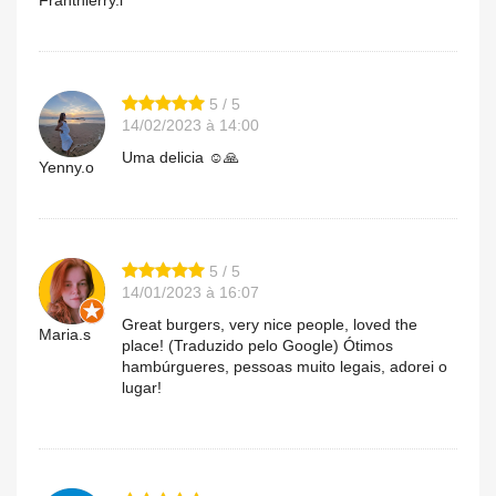
5 / 5
14/02/2023 à 14:00
Uma delicia ☺️🙏
Yenny.o
5 / 5
14/01/2023 à 16:07
Great burgers, very nice people, loved the
Maria.s
place! (Traduzido pelo Google) Ótimos
hambúrgueres, pessoas muito legais, adorei o
lugar!