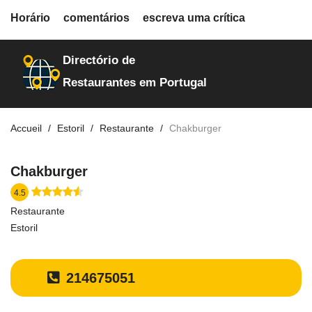
fiche.php
Horário
comentários
escreva uma crítica
restaurantes
19895
Directório de
Restaurantes em Portugal
Accueil
Estoril
Restaurante
Chakburger
Chakburger
4.5
Restaurante
Estoril
214675051