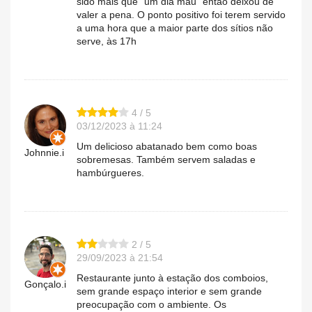
sido mais que "um dia mau" então deixou de
valer a pena. O ponto positivo foi terem servido
a uma hora que a maior parte dos sítios não
serve, às 17h
4 / 5
03/12/2023 à 11:24
Um delicioso abatanado bem como boas
Johnnie.i
sobremesas. Também servem saladas e
hambúrgueres.
2 / 5
29/09/2023 à 21:54
Restaurante junto à estação dos comboios,
Gonçalo.i
sem grande espaço interior e sem grande
preocupação com o ambiente. Os