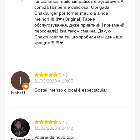
funcionários muito simpáticos e agradáveis A
comida também é deliciosa. Obrigada
Chakburger por tornar meu dia ainda
melhor!!!!!!!!❤ (Original) Гарне
обслуговування, дуже привітний і приємний
персонал😊 Їжа також смачна. Дякую
Chakburger за те, що зробили мій день ще
кращим!!!!!!!❤
5 / 5
21/02/2023 à 19:05
Gostei imenso o local é espectacular
Isabel.i
5 / 5
16/02/2023 à 14:42
Votarei de novo top.
Franthierry.i