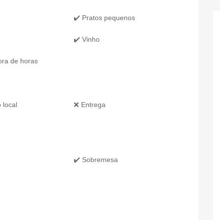
✔️ Pratos pequenos
✔️ Vinho
ora de horas
 local
❌ Entrega
✔️ Sobremesa