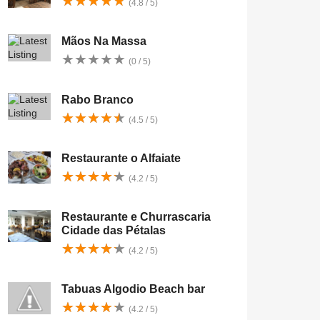
★
★
★
★
★
★
★
★
★
★
(4.8 / 5)
Mãos Na Massa
★
★
★
★
★
★
★
★
★
★
(0 / 5)
Rabo Branco
★
★
★
★
★
★
★
★
★
★
(4.5 / 5)
Restaurante o Alfaiate
★
★
★
★
★
★
★
★
★
★
(4.2 / 5)
Restaurante e Churrascaria
Cidade das Pétalas
★
★
★
★
★
★
★
★
★
★
(4.2 / 5)
Tabuas Algodio Beach bar
★
★
★
★
★
★
★
★
★
★
(4.2 / 5)