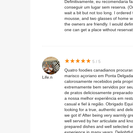
Definitivamente, eu recomendaria fa
conseguir um lugar sem reserva. (Orig
wait a bit but not too long. I ordere
mousse, and two glasses of home win
the owners are friendly. I would defi
one can get a place without reservat
★
★
★
★
★
★
★
★
★
★
5 / 5
Quatro foodies canadianos procurara
marisco açoriano em Ponta Delgada
Life.n
calorosamente recebidos pela propr
extremamente bem servidos por seu f
de pratos deliciosamente preparado
a nossa melhor experiência em resta
casual e fiel à região. Obrigado Eq
looking for a true, authentic and de
we got it! After being very warmly g
well served by her articulate and kn
prepared dishes and well selected w
experience in many years. Delightfu