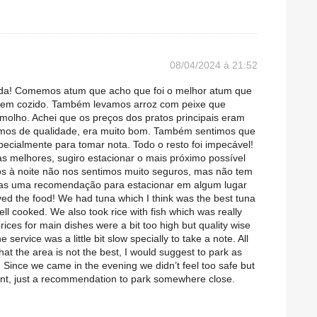
08/04/2024 à 21:52
a! Comemos atum que acho que foi o melhor atum que
 bem cozido. Também levamos arroz com peixe que
molho. Achei que os preços dos pratos principais eram
mos de qualidade, era muito bom. Também sentimos que
pecialmente para tomar nota. Todo o resto foi impecável!
as melhores, sugiro estacionar o mais próximo possível
s à noite não nos sentimos muito seguros, mas não tem
nas uma recomendação para estacionar em algum lugar
ved the food! We had tuna which I think was the best tuna
well cooked. We also took rice with fish which was really
 prices for main dishes were a bit too high but quality wise
e service was a little bit slow specially to take a note. All
at the area is not the best, I would suggest to park as
. Since we came in the evening we didn’t feel too safe but
rant, just a recommendation to park somewhere close.