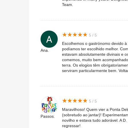
Team.
★
★
★
★
★
★
★
★
★
★
5 / 5
Escolhemos o gastrónomo devido à 
podíamos ter escolhido melhor. Co
Ana.
estavam absolutamente divinais e o
comemos, muito bem acompanhados 
terra. Os elogios têm obrigatoriame
serviram particularmente bem. Volt
★
★
★
★
★
★
★
★
★
★
5 / 5
Maravilhoso! Quem vier a Ponta Del
(sobretudo ao jantar)! Experimenta
Passos.
novilho e estava tudo adorável. A D.
regressar!