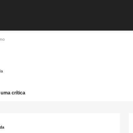
omo
da
 uma crítica
ada