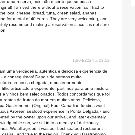
zer uma reserva, pois não é certo que se possa
inal) I arrived there without a reservation, so I had to
d the local cheese, bread, tuna, green salad, ananas
e for a total of 40 euros. They are very welcoming, and
nitely recommend making a reservation since it is not sure
ion.
10/04/2024 à 09:02
m uma verdadeira, autêntica e deliciosa experiência de
 - e conseguimos! Depois de sermos muito
ietária na nossa chegada, e posteriormente
ilho articulado e experiente, partimos para uma mistura
s e vinhos bem selecionados. Todos concordamos que foi
urantes de frutos do mar em muitos anos. Delicioso,
uipa Gastronomo. (Original) Four Canadian foodies went
licious Azorean seafood experience in Ponta Delgada - and
reeted by the owner upon our arrival, and later extremely
owledgeable son, we set in to a medley of deliciously
ines. We all agreed it was our best seafood restaurant
l, casual, and true to the region. Thank you Gastrónomo