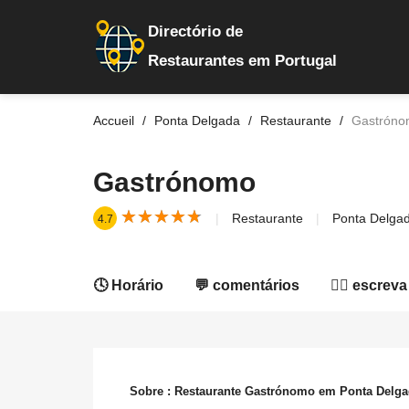
Directório de
Restaurantes em Portugal
Accueil
Ponta Delgada
Restaurante
Gastrón
Gastrónomo
★
★
★
★
★
★
★
★
★
★
Restaurante
Ponta Delga
4.7
🕓 Horário
💬 comentários
✍🏻 escreva
Sobre : Restaurante Gastrónomo em Ponta Delg