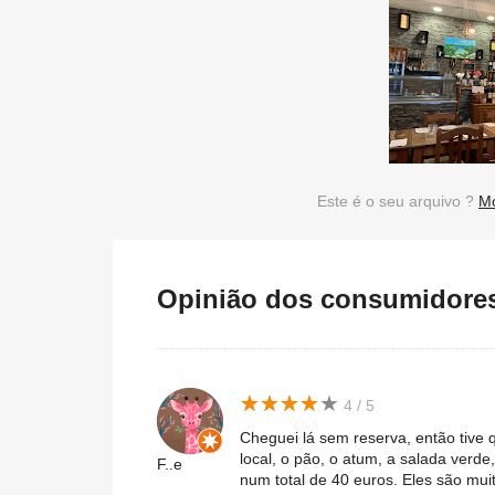
Este é o seu arquivo ?
Mo
Opinião dos consumidores 
★
★
★
★
★
★
★
★
★
★
4 / 5
Cheguei lá sem reserva, então tive 
local, o pão, o atum, a salada verd
F..e
num total de 40 euros. Eles são muit