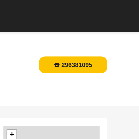
☎️ 296381095
+