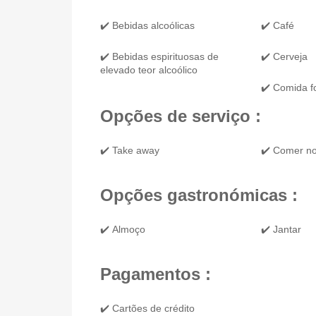
✔️ Bebidas alcoólicas
✔️ Café
✔️ Bebidas espirituosas de
✔️ Cerveja
elevado teor alcoólico
✔️ Comida f
Opções de serviço :
✔️ Take away
✔️ Comer no
Opções gastronómicas :
✔️ Almoço
✔️ Jantar
Pagamentos :
✔️ Cartões de crédito