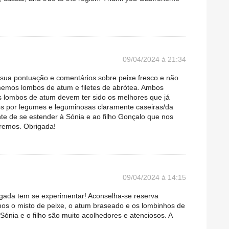
09/04/2024 à 21:34
sua pontuação e comentários sobre peixe fresco e não
memos lombos de atum e filetes de abrótea. Ambos
s lombos de atum devem ter sido os melhores que já
por legumes e leguminosas claramente caseiras/da
nte de se estender à Sónia e ao filho Gonçalo que nos
aremos. Obrigada!
09/04/2024 à 14:15
gada tem se experimentar! Aconselha-se reserva
mos o misto de peixe, o atum braseado e os lombinhos de
 Sónia e o filho são muito acolhedores e atenciosos. A