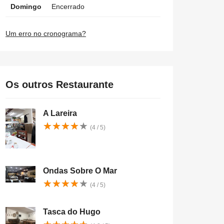
Domingo
Encerrado
Um erro no cronograma?
Os outros Restaurante
A Lareira
★
★
★
★
★
★
★
★
★
★
(4 / 5)
Ondas Sobre O Mar
★
★
★
★
★
★
★
★
★
★
(4 / 5)
Tasca do Hugo