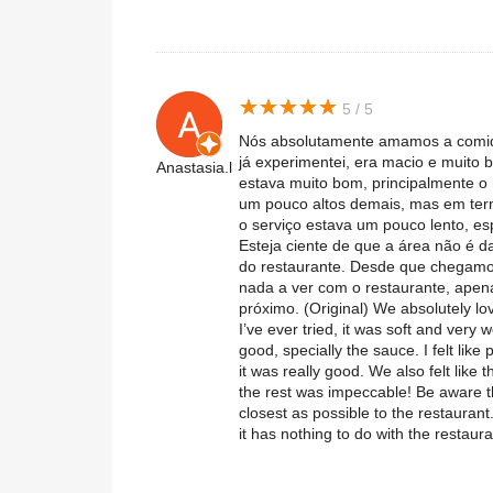
★
★
★
★
★
★
★
★
★
★
5 / 5
Nós absolutamente amamos a comid
já experimentei, era macio e muito
Anastasia.l
estava muito bom, principalmente o 
um pouco altos demais, mas em ter
o serviço estava um pouco lento, es
Esteja ciente de que a área não é d
do restaurante. Desde que chegamo
nada a ver com o restaurante, ape
próximo. (Original) We absolutely lo
I’ve ever tried, it was soft and very 
good, specially the sauce. I felt like
it was really good. We also felt like th
the rest was impeccable! Be aware th
closest as possible to the restaurant
it has nothing to do with the restau