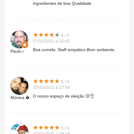
ingredientes de boa Qualidade.
★
★
★
★
★
★
★
★
★
★
4 / 5
17/11/2021 à 15:42
Boa comida. Staff simpático.Bom ambiente.
Paulo.i
★
★
★
★
★
★
★
★
★
★
5 / 5
23/10/2021 à 17:54
O nosso espaço de eleição 😊👌
Mónica.�
★
★
★
★
★
★
★
★
★
★
5 / 5
22/10/2021 à 09:48