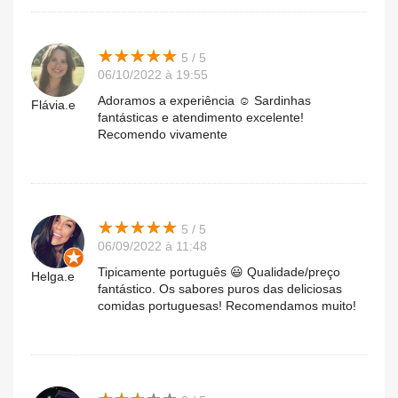
★
★
★
★
★
★
★
★
★
★
5 / 5
06/10/2022 à 19:55
Adoramos a experiência ☺️ Sardinhas
Flávia.e
fantásticas e atendimento excelente!
Recomendo vivamente
★
★
★
★
★
★
★
★
★
★
5 / 5
06/09/2022 à 11:48
Tipicamente português 😃 Qualidade/preço
Helga.e
fantástico. Os sabores puros das deliciosas
comidas portuguesas! Recomendamos muito!