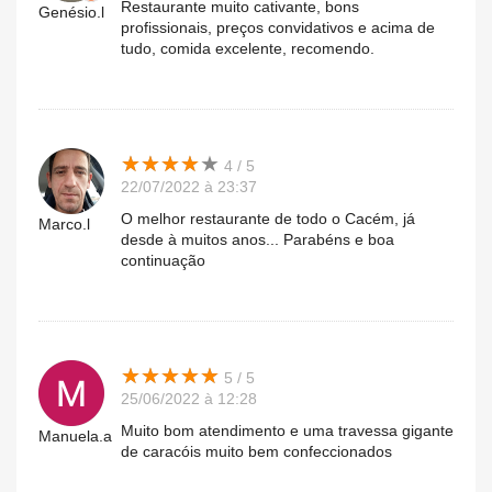
Restaurante muito cativante, bons
Genésio.l
profissionais, preços convidativos e acima de
tudo, comida excelente, recomendo.
★
★
★
★
★
★
★
★
★
★
4 / 5
22/07/2022 à 23:37
O melhor restaurante de todo o Cacém, já
Marco.l
desde à muitos anos... Parabéns e boa
continuação
★
★
★
★
★
★
★
★
★
★
5 / 5
25/06/2022 à 12:28
Muito bom atendimento e uma travessa gigante
Manuela.a
de caracóis muito bem confeccionados