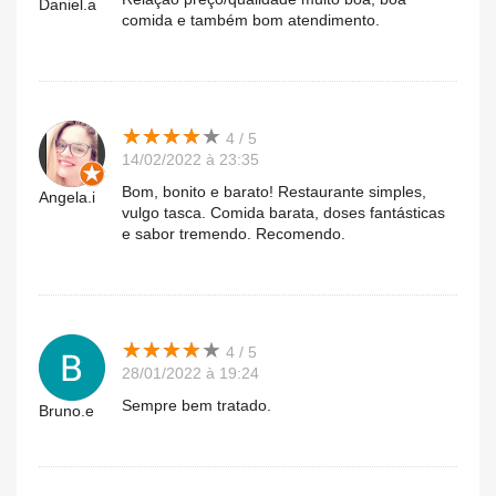
Daniel.a
comida e também bom atendimento.
★
★
★
★
★
★
★
★
★
★
4 / 5
14/02/2022 à 23:35
Bom, bonito e barato! Restaurante simples,
Angela.i
vulgo tasca. Comida barata, doses fantásticas
e sabor tremendo. Recomendo.
★
★
★
★
★
★
★
★
★
★
4 / 5
28/01/2022 à 19:24
Sempre bem tratado.
Bruno.e