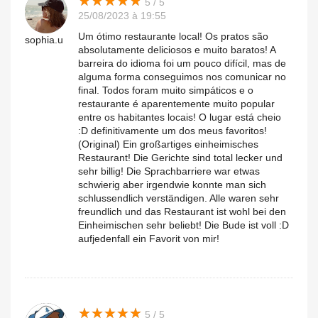
★
★
★
★
★
★
★
★
★
★
5 / 5
25/08/2023 à 19:55
Um ótimo restaurante local! Os pratos são
sophia.u
absolutamente deliciosos e muito baratos! A
barreira do idioma foi um pouco difícil, mas de
alguma forma conseguimos nos comunicar no
final. Todos foram muito simpáticos e o
restaurante é aparentemente muito popular
entre os habitantes locais! O lugar está cheio
:D definitivamente um dos meus favoritos!
(Original) Ein großartiges einheimisches
Restaurant! Die Gerichte sind total lecker und
sehr billig! Die Sprachbarriere war etwas
schwierig aber irgendwie konnte man sich
schlussendlich verständigen. Alle waren sehr
freundlich und das Restaurant ist wohl bei den
Einheimischen sehr beliebt! Die Bude ist voll :D
aufjedenfall ein Favorit von mir!
★
★
★
★
★
★
★
★
★
★
5 / 5