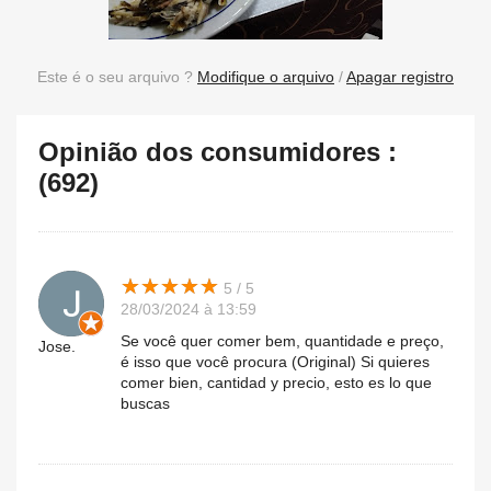
Este é o seu arquivo ?
Modifique o arquivo
/
Apagar registro
Opinião dos consumidores :
(692)
★
★
★
★
★
★
★
★
★
★
5 / 5
28/03/2024 à 13:59
Se você quer comer bem, quantidade e preço,
Jose.
é isso que você procura (Original) Si quieres
comer bien, cantidad y precio, esto es lo que
buscas