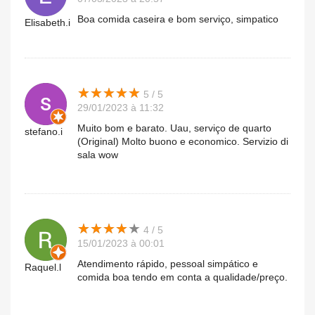
Boa comida caseira e bom serviço, simpatico
Elisabeth.i
★
★
★
★
★
★
★
★
★
★
5 / 5
29/01/2023 à 11:32
Muito bom e barato. Uau, serviço de quarto
stefano.i
(Original) Molto buono e economico. Servizio di
sala wow
★
★
★
★
★
★
★
★
★
★
4 / 5
15/01/2023 à 00:01
Atendimento rápido, pessoal simpático e
Raquel.l
comida boa tendo em conta a qualidade/preço.