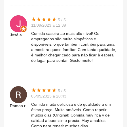
★
★
★
★
★
★
★
★
★
★
5 / 5
11/09/2023 à 12:39
Comida caseira ao mais alto nível! Os
José.a
empregados são muito simpáticos e
disponíveis, o que também contribui para uma
atmosfera quase familiar. Com tanta qualidade,
é melhor chegar cedo para não ficar à espera
de lugar para sentar. Gosto muito!
★
★
★
★
★
★
★
★
★
★
5 / 5
05/09/2023 à 20:43
Comida muito deliciosa e de qualidade a um
Ramon.r
ótimo preço. Muito amáveis. Como repetir
muitos dias (Original) Comida muy rica y de
calidad a buenisimo precio. Muy amables.
Como para repetir muchos dias