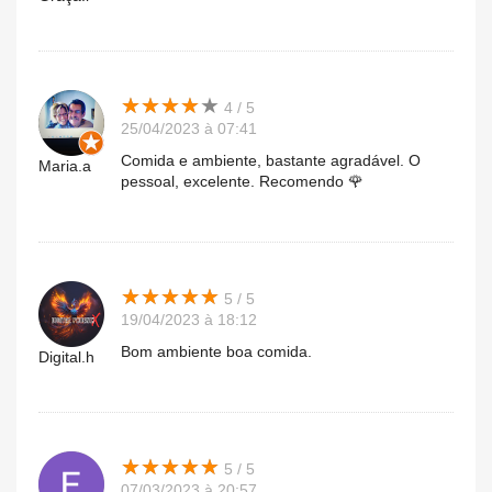
★
★
★
★
★
★
★
★
★
★
4 / 5
25/04/2023 à 07:41
Comida e ambiente, bastante agradável. O
Maria.a
pessoal, excelente. Recomendo 🌹
★
★
★
★
★
★
★
★
★
★
5 / 5
19/04/2023 à 18:12
Bom ambiente boa comida.
Digital.h
★
★
★
★
★
★
★
★
★
★
5 / 5
07/03/2023 à 20:57