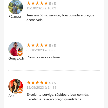
★
★
★
★
★
★
★
★
★
★
5 / 5
11/10/2023 à 18:09
Tem um ótimo serviço, boa comida e preços
Fátima.r
acessíveis
★
★
★
★
★
★
★
★
★
★
5 / 5
03/10/2023 à 08:06
Comida caseira otima
Gonçalo.h
★
★
★
★
★
★
★
★
★
★
5 / 5
12/09/2023 à 14:35
Excelente serviço, rápidos e boa comida.
Ana.i
Excelente relação preço quantidade