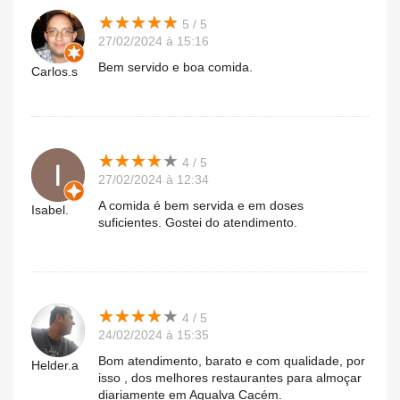
★
★
★
★
★
★
★
★
★
★
5 / 5
27/02/2024 à 15:16
Bem servido e boa comida.
Carlos.s
★
★
★
★
★
★
★
★
★
★
4 / 5
27/02/2024 à 12:34
A comida é bem servida e em doses
Isabel.
suficientes. Gostei do atendimento.
★
★
★
★
★
★
★
★
★
★
4 / 5
24/02/2024 à 15:35
Bom atendimento, barato e com qualidade, por
Helder.a
isso , dos melhores restaurantes para almoçar
diariamente em Agualva Cacém.