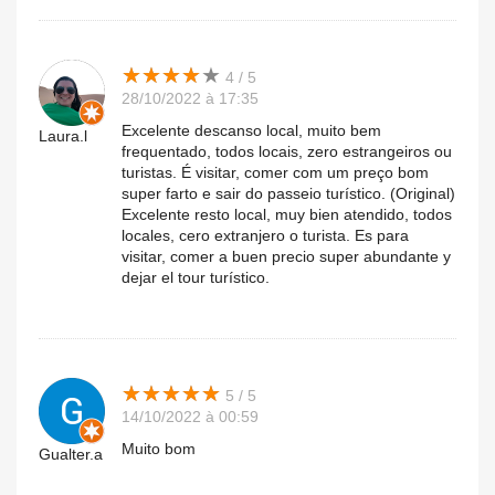
★
★
★
★
★
★
★
★
★
★
4 / 5
28/10/2022 à 17:35
Excelente descanso local, muito bem
Laura.l
frequentado, todos locais, zero estrangeiros ou
turistas. É visitar, comer com um preço bom
super farto e sair do passeio turístico. (Original)
Excelente resto local, muy bien atendido, todos
locales, cero extranjero o turista. Es para
visitar, comer a buen precio super abundante y
dejar el tour turístico.
★
★
★
★
★
★
★
★
★
★
5 / 5
14/10/2022 à 00:59
Muito bom
Gualter.a