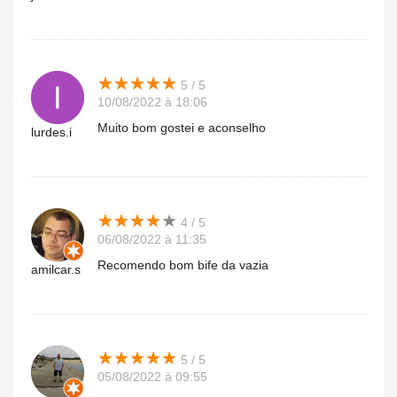
★
★
★
★
★
★
★
★
★
★
5 / 5
10/08/2022 à 18:06
Muito bom gostei e aconselho
lurdes.i
★
★
★
★
★
★
★
★
★
★
4 / 5
06/08/2022 à 11:35
Recomendo bom bife da vazia
amilcar.s
★
★
★
★
★
★
★
★
★
★
5 / 5
05/08/2022 à 09:55