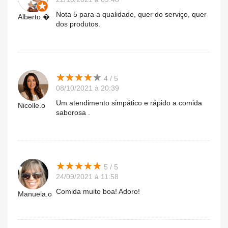
Nota 5 para a qualidade, quer do serviço, quer
Alberto.�
dos produtos.
★
★
★
★
★
★
★
★
★
★
4 / 5
08/10/2021 à 20:39
Um atendimento simpático e rápido a comida
Nicolle.o
saborosa .
★
★
★
★
★
★
★
★
★
★
5 / 5
24/09/2021 à 11:58
Comida muito boa! Adoro!
Manuela.o