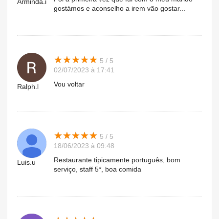
Arminda.i
gostámos e aconselho a irem vão gostar...
★
★
★
★
★
★
★
★
★
★
5 / 5
02/07/2023 à 17:41
Vou voltar
Ralph.l
★
★
★
★
★
★
★
★
★
★
5 / 5
18/06/2023 à 09:48
Restaurante tipicamente português, bom
Luis.u
serviço, staff 5*, boa comida