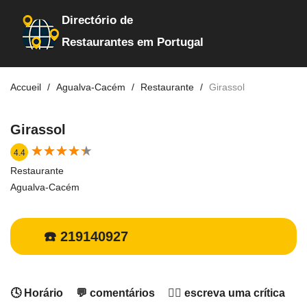
Directório de
Restaurantes em Portugal
Accueil
Agualva-Cacém
Restaurante
Girassol
Girassol
★
★
★
★
★
★
★
★
★
★
4.4
Restaurante
Agualva-Cacém
☎️ 219140927
🕓 Horário
💬 comentários
✍🏻 escreva uma crítica