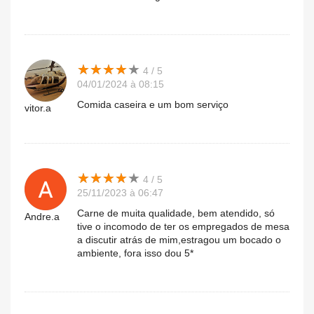
★
★
★
★
★
★
★
★
★
★
4 / 5
04/01/2024 à 08:15
Comida caseira e um bom serviço
vitor.a
★
★
★
★
★
★
★
★
★
★
4 / 5
25/11/2023 à 06:47
Carne de muita qualidade, bem atendido, só
Andre.a
tive o incomodo de ter os empregados de mesa
a discutir atrás de mim,estragou um bocado o
ambiente, fora isso dou 5*