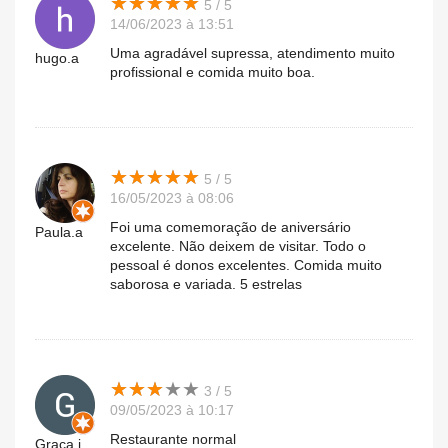
★
★
★
★
★
★
★
★
★
★
5 / 5
14/06/2023 à 13:51
Uma agradável supressa, atendimento muito
hugo.a
profissional e comida muito boa.
★
★
★
★
★
★
★
★
★
★
5 / 5
16/05/2023 à 08:06
Foi uma comemoração de aniversário
Paula.a
excelente. Não deixem de visitar. Todo o
pessoal é donos excelentes. Comida muito
saborosa e variada. 5 estrelas
★
★
★
★
★
★
★
★
★
★
3 / 5
09/05/2023 à 10:17
Restaurante normal
Graça.i