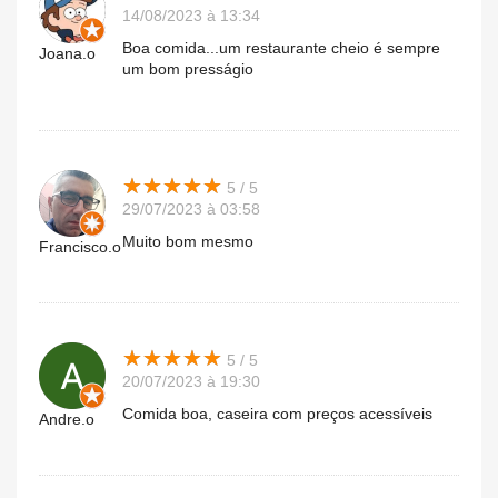
14/08/2023 à 13:34
Boa comida...um restaurante cheio é sempre
Joana.o
um bom presságio
★
★
★
★
★
★
★
★
★
★
5 / 5
29/07/2023 à 03:58
Muito bom mesmo
Francisco.o
★
★
★
★
★
★
★
★
★
★
5 / 5
20/07/2023 à 19:30
Comida boa, caseira com preços acessíveis
Andre.o