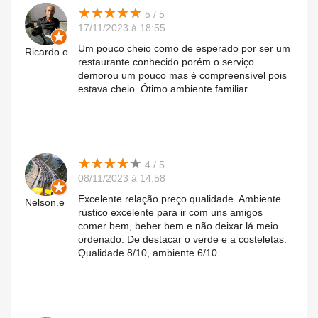
★
★
★
★
★
★
★
★
★
★
5 / 5
17/11/2023 à 18:55
Um pouco cheio como de esperado por ser um
Ricardo.o
restaurante conhecido porém o serviço
demorou um pouco mas é compreensível pois
estava cheio. Ótimo ambiente familiar.
★
★
★
★
★
★
★
★
★
★
4 / 5
08/11/2023 à 14:58
Excelente relação preço qualidade. Ambiente
Nelson.e
rústico excelente para ir com uns amigos
comer bem, beber bem e não deixar lá meio
ordenado. De destacar o verde e a costeletas.
Qualidade 8/10, ambiente 6/10.