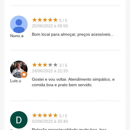
★
★
★
★
★
★
★
★
★
★
5 / 5
25/06/2022 à 09:50
Bom local para almoçar, preços acessíveis...
Nuno.a
★
★
★
★
★
★
★
★
★
★
3 / 5
18/06/2022 à 22:33
Gostei e vou voltar. Atendimento simpático, e
Luis.u
comida boa e prato bem servido.
★
★
★
★
★
★
★
★
★
★
5 / 5
02/06/2022 à 20:40
Relação preço/qualidade muito boa, boa