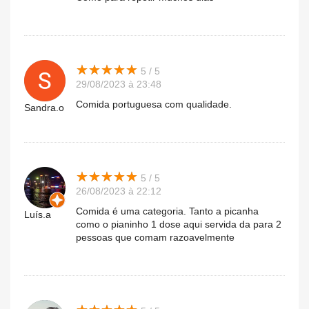
★
★
★
★
★
★
★
★
★
★
5 / 5
29/08/2023 à 23:48
Comida portuguesa com qualidade.
Sandra.o
★
★
★
★
★
★
★
★
★
★
5 / 5
26/08/2023 à 22:12
Comida é uma categoria. Tanto a picanha
Luís.a
como o pianinho 1 dose aqui servida da para 2
pessoas que comam razoavelmente