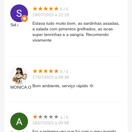
★
★
★
★
★
★
★
★
★
★
5 / 5
19/07/2023 à 21:19
Estava tudo muito bom, as sardinhas assadas,
Sid.i
a salada com pimentos grelhados, as iscas
super tenrinhas e a sangria. Recomendo
vivamente
★
★
★
★
★
★
★
★
★
★
5 / 5
17/07/2023 à 09:38
Bom ambiente, serviço rápido 🥘
MONICA.O
★
★
★
★
★
★
★
★
★
★
1 / 5
16/07/2023 à 00:58
Foi a primeira vez que fui com o meu marido