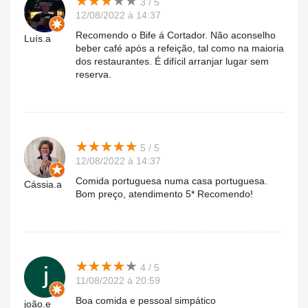
★
★
★
★
★
★
★
★
★
★
3 / 5
12/08/2022 à 14:37
Recomendo o Bife á Cortador. Não aconselho
Luís.a
beber café após a refeição, tal como na maioria
dos restaurantes. É difícil arranjar lugar sem
reserva.
★
★
★
★
★
★
★
★
★
★
5 / 5
12/08/2022 à 14:37
Comida portuguesa numa casa portuguesa.
Cássia.a
Bom preço, atendimento 5* Recomendo!
★
★
★
★
★
★
★
★
★
★
4 / 5
11/08/2022 à 20:59
Boa comida e pessoal simpático
joão.e