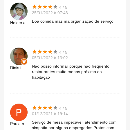
★
★
★
★
★
★
★
★
★
★
4 / 5
25/01/2022 à 07:43
Boa comida mas má organização de serviço
Helder.a
★
★
★
★
★
★
★
★
★
★
4 / 5
05/01/2022 à 13:02
Não posso informar porque não frequento
Dinis.i
restaurantes muito menos próximo da
habitação
★
★
★
★
★
★
★
★
★
★
4 / 5
01/12/2021 à 19:14
Serviço de mesa impecável, atendimento com
Paula.n
simpatia por alguns empregados.Pratos com