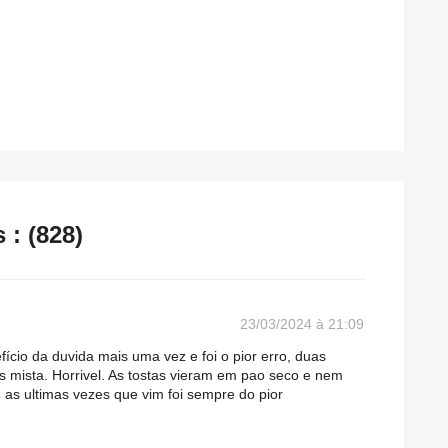
: (828)
23/03/2024 à 21:09
ício da duvida mais uma vez e foi o pior erro, duas
as mista. Horrivel. As tostas vieram em pao seco e nem
 as ultimas vezes que vim foi sempre do pior