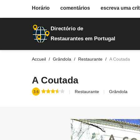
fiche.php
Horário
comentários
escreva uma crít
restaurantes
21529
Directório de
Restaurantes em Portugal
Accueil
Grândola
Restaurante
A Coutada
A Coutada
Restaurante
Grândola
3.6