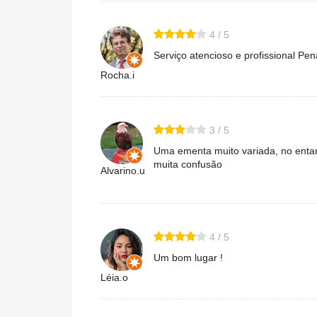
4 / 5
Serviço atencioso e profissional Pe
Rocha.i
3 / 5
Uma ementa muito variada, no entan
muita confusão
Alvarino.u
4 / 5
Um bom lugar !
Léia.o