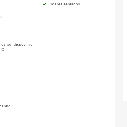
Lugares sentados
sa
s por dispositivo
NFC
banho