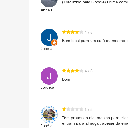
(Traduzido pelo Google) Ótima comida
Anna.i
4 / 5
Bom local para um café ou mesmo 
Jose.a
4 / 5
Bom
Jorge.a
1 / 5
Tem pratos do dia, mas só para clie
entram para almoçar, apesar da em
José.a