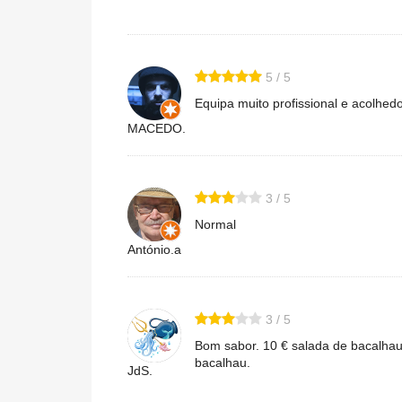
5 / 5
Equipa muito profissional e acolhedo
MACEDO.
3 / 5
Normal
António.a
3 / 5
Bom sabor. 10 € salada de bacalhau
bacalhau.
JdS.