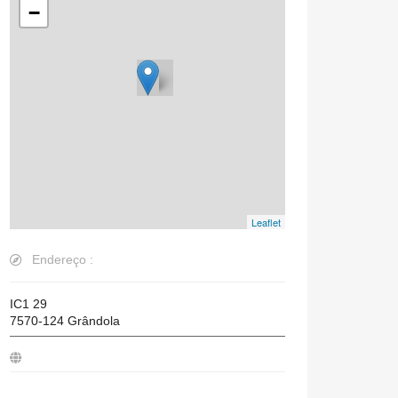
−
Leaflet
Endereço :
IC1 29
7570-124
Grândola