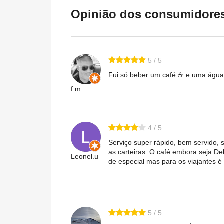
Opinião dos consumidores 
5 / 5
Fui só beber um café ☕ e uma água 
f.m
4 / 5
Serviço super rápido, bem servido, 
as carteiras. O café embora seja De
Leonel.u
de especial mas para os viajantes é b
5 / 5