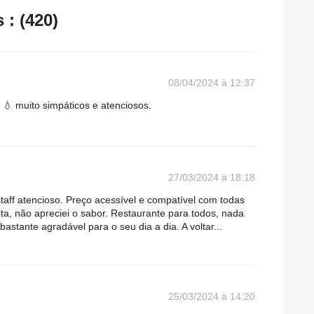
: (420)
08/04/2024 à 12:37
💧 muito simpáticos e atenciosos.
27/03/2024 à 18:18
staff atencioso. Preço acessível e compatível com todas
lta, não apreciei o sabor. Restaurante para todos, nada
astante agradável para o seu dia a dia. A voltar...
25/03/2024 à 14:20