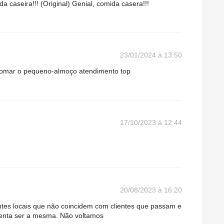
 caseira!!! (Original) Genial, comida casera!!!
23/01/2024 à 13:50
tomar o pequeno-almoço atendimento top
17/10/2023 à 12:44
20/08/2023 à 16:20
ntes locais que não coincidem com clientes que passam e
enta ser a mesma. Não voltamos