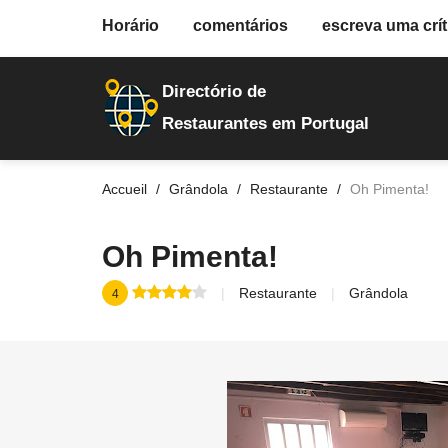
fiche.php
Horário
comentários
escreva uma crít
restaurantes
29925
Directório de
Restaurantes em Portugal
Accueil
Grândola
Restaurante
Oh Pimenta!
Oh Pimenta!
Restaurante
Grândola
4