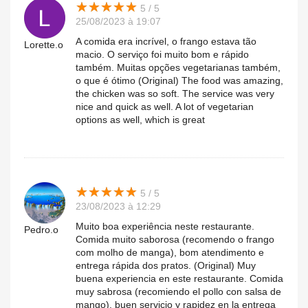
★
★
★
★
★
★
★
★
★
★
5 / 5
25/08/2023 à 19:07
A comida era incrível, o frango estava tão
Lorette.o
macio. O serviço foi muito bom e rápido
também. Muitas opções vegetarianas também,
o que é ótimo (Original) The food was amazing,
the chicken was so soft. The service was very
nice and quick as well. A lot of vegetarian
options as well, which is great
★
★
★
★
★
★
★
★
★
★
5 / 5
23/08/2023 à 12:29
Muito boa experiência neste restaurante.
Pedro.o
Comida muito saborosa (recomendo o frango
com molho de manga), bom atendimento e
entrega rápida dos pratos. (Original) Muy
buena experiencia en este restaurante. Comida
muy sabrosa (recomiendo el pollo con salsa de
mango), buen servicio y rapidez en la entrega