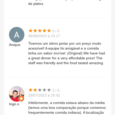
de platos.
★
★
★
★
★
★
★
★
★
★
5 / 5
06/08/2023 à 23:17
Tivemos um ótimo jantar por um preço muito
Anique.
acessível! A equipe foi amigável e a comida
tinha um sabor incrível. (Original) We have had
a great dinner for a very affordable price! The
staff was friendly and the food tasted amazing.
★
★
★
★
★
★
★
★
★
★
2 / 5
29/07/2023 à 20:42
Infelizmente, a comida estava abaixo da média
Ingo.o
(temos uma boa comparação porque comemos
frequentemente comida indiana). A localização