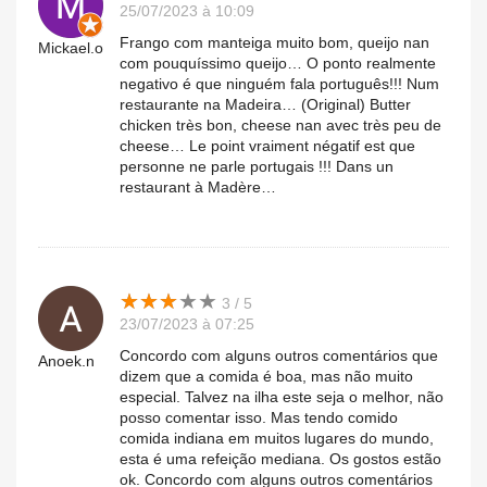
25/07/2023 à 10:09
Frango com manteiga muito bom, queijo nan
Mickael.o
com pouquíssimo queijo… O ponto realmente
negativo é que ninguém fala português!!! Num
restaurante na Madeira… (Original) Butter
chicken très bon, cheese nan avec très peu de
cheese… Le point vraiment négatif est que
personne ne parle portugais !!! Dans un
restaurant à Madère…
★
★
★
★
★
★
★
★
★
★
3 / 5
23/07/2023 à 07:25
Concordo com alguns outros comentários que
Anoek.n
dizem que a comida é boa, mas não muito
especial. Talvez na ilha este seja o melhor, não
posso comentar isso. Mas tendo comido
comida indiana em muitos lugares do mundo,
esta é uma refeição mediana. Os gostos estão
ok. Concordo com alguns outros comentários