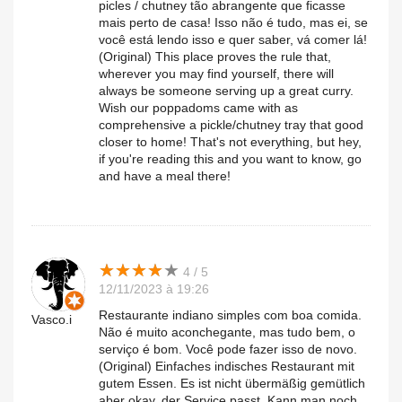
picles / chutney tão abrangente que ficasse
mais perto de casa! Isso não é tudo, mas ei, se
você está lendo isso e quer saber, vá comer lá!
(Original) This place proves the rule that,
wherever you may find yourself, there will
always be someone serving up a great curry.
Wish our poppadoms came with as
comprehensive a pickle/chutney tray that good
closer to home! That's not everything, but hey,
if you're reading this and you want to know, go
and have a meal there!
★
★
★
★
★
★
★
★
★
★
4 / 5
12/11/2023 à 19:26
Restaurante indiano simples com boa comida.
Vasco.i
Não é muito aconchegante, mas tudo bem, o
serviço é bom. Você pode fazer isso de novo.
(Original) Einfaches indisches Restaurant mit
gutem Essen. Es ist nicht übermäßig gemütlich
aber okay, der Service passt. Kann man noch