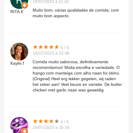
18/07/2023 à 11:41
Muito bom, várias qualidades de comida, com
RITA.E
muito bom aspecto.
★
★
★
★
★
★
★
★
★
★
5 / 5
16/07/2023 à 22:48
Comida muito saborosa, definitivamente
Kaylin.f
recomendamos! Muita escolha e variedade. O
frango com manteiga com alho naan foi ótimo.
(Original) Heel erg lekker gegeten, wij raden
het zeker aan! Veel keuze en variatie. De butter
chicken met garlic naan was geweldig.
★
★
★
★
★
★
★
★
★
★
4 / 5
16/07/2023 à 15:15