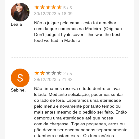
★
★
★
★
★
★
★
★
★
★
5 / 5
30/12/2023 à 18:09
Não o julgue pela capa - esta foi a melhor
Lea.a
comida que comemos na Madeira. (Original)
Don’t judge it by its cover - this was the best
food we had in Madeira.
★
★
★
★
★
★
★
★
★
★
2 / 5
29/12/2023 à 21:42
Não tínhamos reserva e tudo dentro estava
Sabine.
lotado. Mediante solicitação, pudemos sentar
do lado de fora. Esperamos uma eternidade
pelo menu e novamente por tanto tempo ou
mais antes mesmo de o pedido ser feito. Então
demorou uma eternidade até que nossa
comida chegasse. Tigelas pequenas, arroz ou
pão devem ser encomendados separadamente
e também custam extra. Os funcionários