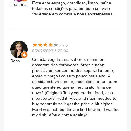
Excelente espaço, grandioso, limpo, reúne
Leonor.a
todas as condições para um bom convivio.
Variedade em comida e boas sobremessas...
★
★
★
★
★
★
★
★
★
★
4 / 5
05/07/2023 à 20:04
Comida vegetariana saborosa, também
Rosa.
gostaram dos carnívoros. Arroz e naan
precisavam ser comprados separadamente,
então o preço ficou um pouco mais alto. A
comida estava quente, mas eles perguntaram
quão quente eu queria meu prato. Viria de
novo? (Original) Tasty vegetarian food, also
meat eaters liked it. Rice and naan needed to
buy separetly so it got the price a bit higher.
Food was hot, but they asked how hot I wanted
my dish. Would come again👍