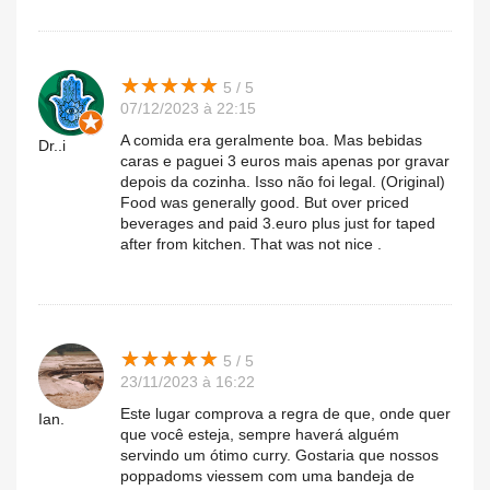
★
★
★
★
★
★
★
★
★
★
5 / 5
07/12/2023 à 22:15
A comida era geralmente boa. Mas bebidas
Dr..i
caras e paguei 3 euros mais apenas por gravar
depois da cozinha. Isso não foi legal. (Original)
Food was generally good. But over priced
beverages and paid 3.euro plus just for taped
after from kitchen. That was not nice .
★
★
★
★
★
★
★
★
★
★
5 / 5
23/11/2023 à 16:22
Este lugar comprova a regra de que, onde quer
Ian.
que você esteja, sempre haverá alguém
servindo um ótimo curry. Gostaria que nossos
poppadoms viessem com uma bandeja de