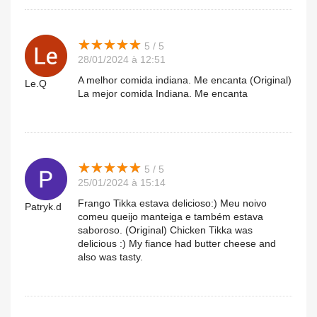
★
★
★
★
★
★
★
★
★
★
5 / 5
28/01/2024 à 12:51
A melhor comida indiana. Me encanta (Original)
Le.Q
La mejor comida Indiana. Me encanta
★
★
★
★
★
★
★
★
★
★
5 / 5
25/01/2024 à 15:14
Frango Tikka estava delicioso:) Meu noivo
Patryk.d
comeu queijo manteiga e também estava
saboroso. (Original) Chicken Tikka was
delicious :) My fiance had butter cheese and
also was tasty.