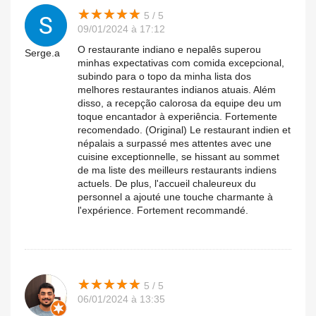
★
★
★
★
★
★
★
★
★
★
5 / 5
09/01/2024 à 17:12
O restaurante indiano e nepalês superou
Serge.a
minhas expectativas com comida excepcional,
subindo para o topo da minha lista dos
melhores restaurantes indianos atuais. Além
disso, a recepção calorosa da equipe deu um
toque encantador à experiência. Fortemente
recomendado. (Original) Le restaurant indien et
népalais a surpassé mes attentes avec une
cuisine exceptionnelle, se hissant au sommet
de ma liste des meilleurs restaurants indiens
actuels. De plus, l'accueil chaleureux du
personnel a ajouté une touche charmante à
l'expérience. Fortement recommandé.
★
★
★
★
★
★
★
★
★
★
5 / 5
06/01/2024 à 13:35