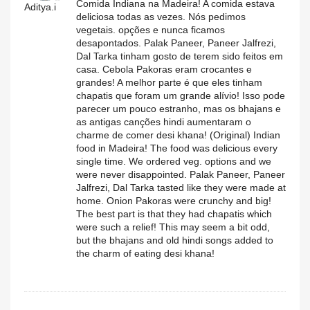
Comida Indiana na Madeira! A comida estava
Aditya.i
deliciosa todas as vezes. Nós pedimos
vegetais. opções e nunca ficamos
desapontados. Palak Paneer, Paneer Jalfrezi,
Dal Tarka tinham gosto de terem sido feitos em
casa. Cebola Pakoras eram crocantes e
grandes! A melhor parte é que eles tinham
chapatis que foram um grande alívio! Isso pode
parecer um pouco estranho, mas os bhajans e
as antigas canções hindi aumentaram o
charme de comer desi khana! (Original) Indian
food in Madeira! The food was delicious every
single time. We ordered veg. options and we
were never disappointed. Palak Paneer, Paneer
Jalfrezi, Dal Tarka tasted like they were made at
home. Onion Pakoras were crunchy and big!
The best part is that they had chapatis which
were such a relief! This may seem a bit odd,
but the bhajans and old hindi songs added to
the charm of eating desi khana!