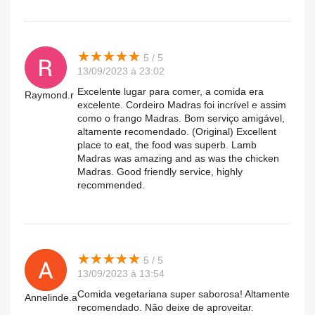
★
★
★
★
★
★
★
★
★
★
5 / 5
13/09/2023 à 23:02
Excelente lugar para comer, a comida era
Raymond.r
excelente. Cordeiro Madras foi incrível e assim
como o frango Madras. Bom serviço amigável,
altamente recomendado. (Original) Excellent
place to eat, the food was superb. Lamb
Madras was amazing and as was the chicken
Madras. Good friendly service, highly
recommended.
★
★
★
★
★
★
★
★
★
★
5 / 5
13/09/2023 à 13:54
Comida vegetariana super saborosa! Altamente
Annelinde.a
recomendado. Não deixe de aproveitar.