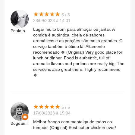
★
★
★
★
★
★
★
★
★
★
5 / 5
23/09/2023 à 14:01
Lugar muito bom para almoçar ou jantar. A
Paula.n
comida é autêntica, cheia de sabores
aromáticos e as porções são muito grandes. O
serviço também é ótimo lá. Altamente
recomendado 🍀 (Original) Very good place for
lunch or dinner. Food is authentic, full of
aromatic flavors and portions are really big. The
service is also great there. Highly recommend
🍀
★
★
★
★
★
★
★
★
★
★
5 / 5
17/09/2023 à 15:04
Melhor frango com manteiga de todos os
Bogdan.l
tempos! (Original) Best butter chicken ever!