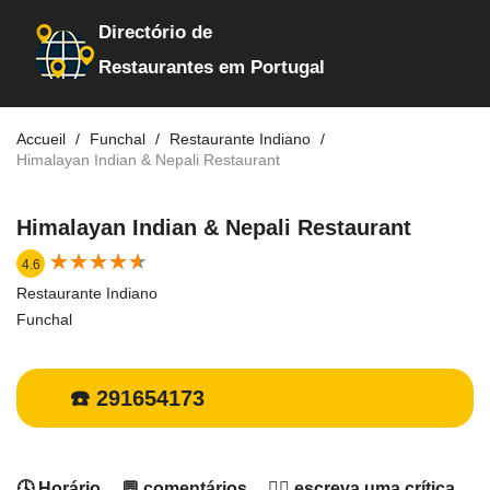
Directório de
Restaurantes em Portugal
Accueil
Funchal
Restaurante Indiano
Himalayan Indian & Nepali Restaurant
Himalayan Indian & Nepali Restaurant
★
★
★
★
★
★
★
★
★
★
4.6
Restaurante Indiano
Funchal
☎️ 291654173
🕓 Horário
💬 comentários
✍🏻 escreva uma crítica