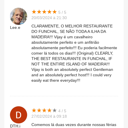
★
★
★
★
★
★
★
★
★
★
5 / 5
20/03/2024 à 21:30
CLARAMENTE, O MELHOR RESTAURANTE
Lee.e
DO FUNCHAL, SE NÃO TODA A ILHA DA
MADEIRA!!! Vijay é um cavalheiro
absolutamente perfeito e um anfitrião
absolutamente perfeito!!! Eu poderia facilmente
comer lá todos os dias!!! (Original) CLEARLY,
THE BEST RESTAURANTE IN FUNCHAL, IF
NOT THE ENTIRE ISLAND OF MADEIRA!!!
Vijay is both an absolutely perfect Gentleman
and an absolutely perfect host!!! I could very
easily eat there everyday!!!
★
★
★
★
★
★
★
★
★
★
4 / 5
27/02/2024 à 09:18
Comemos lá duas vezes durante nossas férias
DTH.i