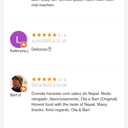
mal machen.
★
★
★
★
★
★
★
★
★
★
5 / 5
11/11/2023 à 21:10
Delicioso👌
Kateryna.j
★
★
★
★
★
★
★
★
★
★
5 / 5
03/11/2023 à 19:36
Comida honesta com sabor do Nepal. Muito
Bart.d
obrigado. Atenciosamente, Ola e Bart (Original)
Honest food with the taste of Nepal. Many
thanks. Kind regards, Ola & Bart