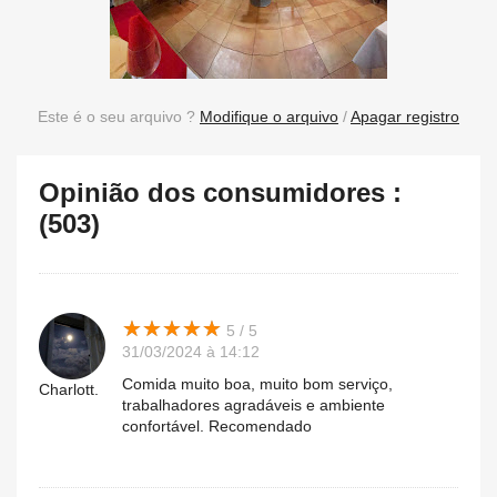
Este é o seu arquivo ?
Modifique o arquivo
/
Apagar registro
Opinião dos consumidores :
(503)
★
★
★
★
★
★
★
★
★
★
5 / 5
31/03/2024 à 14:12
Comida muito boa, muito bom serviço,
Charlott.
trabalhadores agradáveis e ambiente
confortável. Recomendado