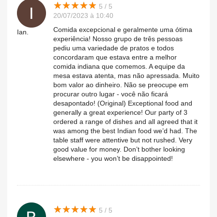
★
★
★
★
★
★
★
★
★
★
5 / 5
20/07/2023 à 10:40
Comida excepcional e geralmente uma ótima
Ian.
experiência! Nosso grupo de três pessoas
pediu uma variedade de pratos e todos
concordaram que estava entre a melhor
comida indiana que comemos. A equipe da
mesa estava atenta, mas não apressada. Muito
bom valor ao dinheiro. Não se preocupe em
procurar outro lugar - você não ficará
desapontado! (Original) Exceptional food and
generally a great experience! Our party of 3
ordered a range of dishes and all agreed that it
was among the best Indian food we’d had. The
table staff were attentive but not rushed. Very
good value for money. Don’t bother looking
elsewhere - you won’t be disappointed!
★
★
★
★
★
★
★
★
★
★
5 / 5