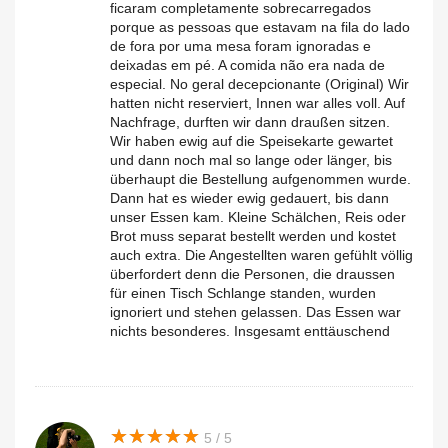
ficaram completamente sobrecarregados
porque as pessoas que estavam na fila do lado
de fora por uma mesa foram ignoradas e
deixadas em pé. A comida não era nada de
especial. No geral decepcionante (Original) Wir
hatten nicht reserviert, Innen war alles voll. Auf
Nachfrage, durften wir dann draußen sitzen.
Wir haben ewig auf die Speisekarte gewartet
und dann noch mal so lange oder länger, bis
überhaupt die Bestellung aufgenommen wurde.
Dann hat es wieder ewig gedauert, bis dann
unser Essen kam. Kleine Schälchen, Reis oder
Brot muss separat bestellt werden und kostet
auch extra. Die Angestellten waren gefühlt völlig
überfordert denn die Personen, die draussen
für einen Tisch Schlange standen, wurden
ignoriert und stehen gelassen. Das Essen war
nichts besonderes. Insgesamt enttäuschend
★
★
★
★
★
★
★
★
★
★
5 / 5