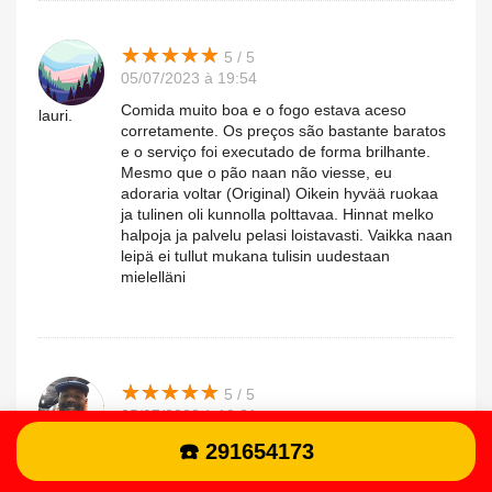
★
★
★
★
★
★
★
★
★
★
5 / 5
05/07/2023 à 19:54
Comida muito boa e o fogo estava aceso
lauri.
corretamente. Os preços são bastante baratos
e o serviço foi executado de forma brilhante.
Mesmo que o pão naan não viesse, eu
adoraria voltar (Original) Oikein hyvää ruokaa
ja tulinen oli kunnolla polttavaa. Hinnat melko
halpoja ja palvelu pelasi loistavasti. Vaikka naan
leipä ei tullut mukana tulisin uudestaan
mielelläni
★
★
★
★
★
★
★
★
★
★
5 / 5
05/07/2023 à 19:01
Voltamos para almoçar, já que o jantar estava
☎️ 291654173
Craig.n
tão delicioso. Pedimos madras de cordeiro e
vindaloo de frango (🔥) bem picante, adorei.