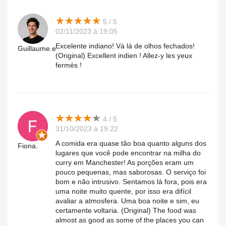
★
★
★
★
★
★
★
★
★
★
5 / 5
02/11/2023 à 19:05
Excelente indiano! Vá lá de olhos fechados!
Guillaume.e
(Original) Excellent indien ! Allez-y les yeux
fermés !
★
★
★
★
★
★
★
★
★
★
4 / 5
31/10/2023 à 19:22
A comida era quase tão boa quanto alguns dos
Fiona.
lugares que você pode encontrar na milha do
curry em Manchester! As porções eram um
pouco pequenas, mas saborosas. O serviço foi
bom e não intrusivo. Sentamos lá fora, pois era
uma noite muito quente, por isso era difícil
avaliar a atmosfera. Uma boa noite e sim, eu
certamente voltaria. (Original) The food was
almost as good as some of the places you can