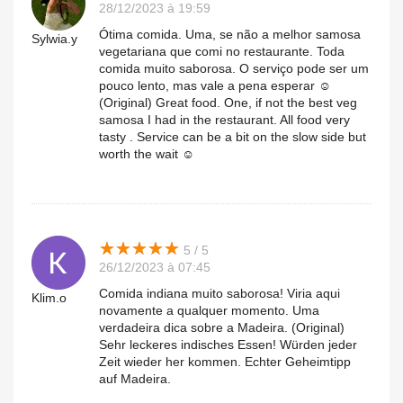
28/12/2023 à 19:59
Ótima comida. Uma, se não a melhor samosa
Sylwia.y
vegetariana que comi no restaurante. Toda
comida muito saborosa. O serviço pode ser um
pouco lento, mas vale a pena esperar ☺️
(Original) Great food. One, if not the best veg
samosa I had in the restaurant. All food very
tasty . Service can be a bit on the slow side but
worth the wait ☺️
★
★
★
★
★
★
★
★
★
★
5 / 5
26/12/2023 à 07:45
Comida indiana muito saborosa! Viria aqui
Klim.o
novamente a qualquer momento. Uma
verdadeira dica sobre a Madeira. (Original)
Sehr leckeres indisches Essen! Würden jeder
Zeit wieder her kommen. Echter Geheimtipp
auf Madeira.