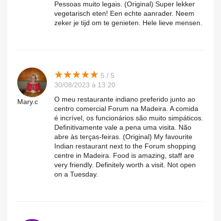
Pessoas muito legais. (Original) Super lekker
vegetarisch eten! Een echte aanrader. Neem
zeker je tijd om te genieten. Hele lieve mensen.
★
★
★
★
★
★
★
★
★
★
5 / 5
30/08/2023 à 13:20
O meu restaurante indiano preferido junto ao
Mary.c
centro comercial Forum na Madeira. A comida
é incrível, os funcionários são muito simpáticos.
Definitivamente vale a pena uma visita. Não
abre às terças-feiras. (Original) My favourite
Indian restaurant next to the Forum shopping
centre in Madeira. Food is amazing, staff are
very friendly. Definitely worth a visit. Not open
on a Tuesday.