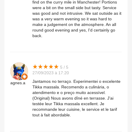
find on the curry mile in Manchester! Portions
were a bit on the small side but tasty. Service
was good and not intrusive. We sat outside as it
was a very warm evening so it was hard to
make a judgement on the atmosphere. An all
round good evening and yes, I'd certainly go
back.
★
★
★
★
★
★
★
★
★
★
5 / 5
27/09/2023 à 17:20
Jantamos no terraço. Experimentei o excelente
agnes.a
Tikka massala. Recomendo a culinária, o
atendimento e o preço muito acessível.
(Original) Nous avons dîné en terrasse. J’ai
testée leur Tikka massala excellent. Je
recommande leur cuisine, le service et le tarif
tout à fait abordable.