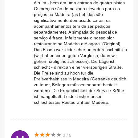
é ruim - bem em uma estrada de quatro pistas.
Os preços são demasiado elevados para os
preços na Madeira (as bebidas são
significativamente demasiado caras, os
acompanhamentos têm de ser pedidos
separadamente). A simpatia do pessoal de
serviço é fraca. Infelizmente o nosso pior
restaurante na Madeira até agora. (Original)
Das Essen war leider eher unterdurchschnittlich
(wir haben einen guten Vergleich, denn wir
gehen häufig indisch essen). Die Lage ist
schlecht - direkt an einer vierspurigen Straße.
Die Preise sind zu hoch für die
Preisverhältnisse in Madeira (Getränke deutlich
zu teuer, Beilagen müssen separat bestellt
werden). Die Freundlichkeit der Service-Kräfte
ist mangelhaft. Leider bisher unser
schlechtestes Restaurant auf Madeira.
★
★
★
★
★
★
★
★
★
★
3 / 5