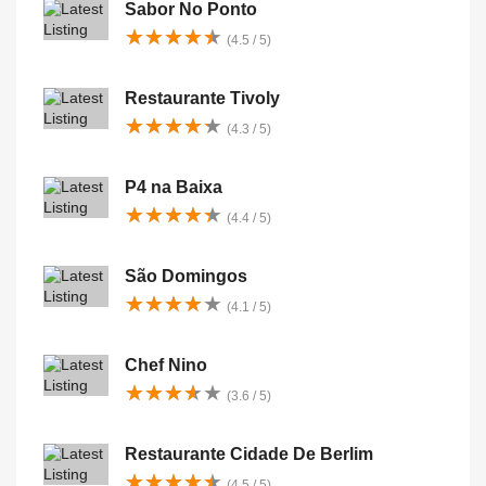
Sabor No Ponto
★
★
★
★
★
★
★
★
★
★
(4.5 / 5)
Restaurante Tivoly
★
★
★
★
★
★
★
★
★
★
(4.3 / 5)
P4 na Baixa
★
★
★
★
★
★
★
★
★
★
(4.4 / 5)
São Domingos
★
★
★
★
★
★
★
★
★
★
(4.1 / 5)
Chef Nino
★
★
★
★
★
★
★
★
★
★
(3.6 / 5)
Restaurante Cidade De Berlim
★
★
★
★
★
★
★
★
★
★
(4.5 / 5)