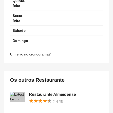
Quinta-
feira
Sexta-
feira
Sábado
Domingo
Um erro no cronograma?
Os outros Restaurante
Restaurante Almeidense
★
★
★
★
★
★
★
★
★
★
(4.4 / 5)