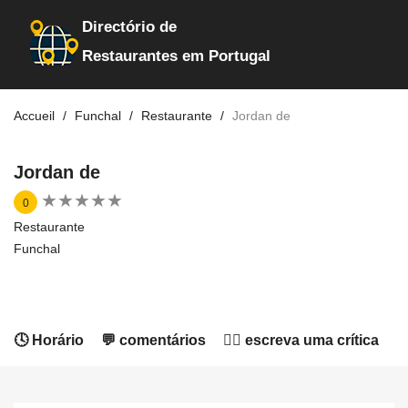
Directório de
Restaurantes em Portugal
Accueil
Funchal
Restaurante
Jordan de
Jordan de
★
★
★
★
★
★
★
★
★
★
0
Restaurante
Funchal
🕓 Horário
💬 comentários
✍🏻 escreva uma crítica