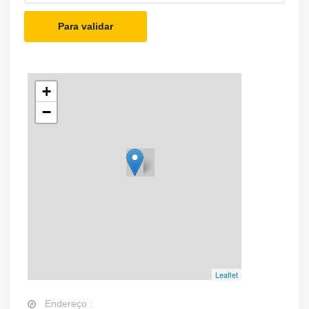
Para validar
+
−
Leaflet
Endereço :