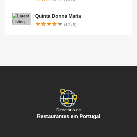
Quinta Donna Maria
★
★
★
★
★
★
★
★
★
★
(4.2 / 5)
Directório de
Restaurantes em Portugal