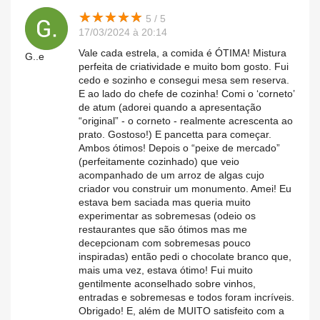
★
★
★
★
★
★
★
★
★
★
5 / 5
17/03/2024 à 20:14
Vale cada estrela, a comida é ÓTIMA! Mistura
G..e
perfeita de criatividade e muito bom gosto. Fui
cedo e sozinho e consegui mesa sem reserva.
E ao lado do chefe de cozinha! Comi o ‘corneto’
de atum (adorei quando a apresentação
“original” - o corneto - realmente acrescenta ao
prato. Gostoso!) E pancetta para começar.
Ambos ótimos! Depois o “peixe de mercado”
(perfeitamente cozinhado) que veio
acompanhado de um arroz de algas cujo
criador vou construir um monumento. Amei! Eu
estava bem saciada mas queria muito
experimentar as sobremesas (odeio os
restaurantes que são ótimos mas me
decepcionam com sobremesas pouco
inspiradas) então pedi o chocolate branco que,
mais uma vez, estava ótimo! Fui muito
gentilmente aconselhado sobre vinhos,
entradas e sobremesas e todos foram incríveis.
Obrigado! E, além de MUITO satisfeito com a