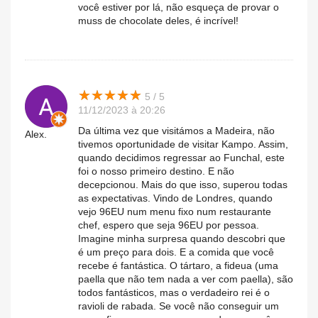
você estiver por lá, não esqueça de provar o
muss de chocolate deles, é incrível!
★
★
★
★
★
★
★
★
★
★
5 / 5
11/12/2023 à 20:26
Da última vez que visitámos a Madeira, não
Alex.
tivemos oportunidade de visitar Kampo. Assim,
quando decidimos regressar ao Funchal, este
foi o nosso primeiro destino. E não
decepcionou. Mais do que isso, superou todas
as expectativas. Vindo de Londres, quando
vejo 96EU num menu fixo num restaurante
chef, espero que seja 96EU por pessoa.
Imagine minha surpresa quando descobri que
é um preço para dois. E a comida que você
recebe é fantástica. O tártaro, a fideua (uma
paella que não tem nada a ver com paella), são
todos fantásticos, mas o verdadeiro rei é o
ravioli de rabada. Se você não conseguir um