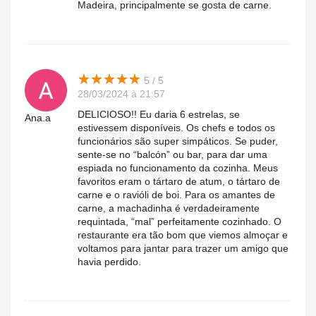
Madeira, principalmente se gosta de carne.
★
★
★
★
★
★
★
★
★
★
5 / 5
28/03/2024 à 21:57
DELICIOSO!! Eu daria 6 estrelas, se
Ana.a
estivessem disponíveis. Os chefs e todos os
funcionários são super simpáticos. Se puder,
sente-se no “balcón” ou bar, para dar uma
espiada no funcionamento da cozinha. Meus
favoritos eram o tártaro de atum, o tártaro de
carne e o ravióli de boi. Para os amantes de
carne, a machadinha é verdadeiramente
requintada, “mal” perfeitamente cozinhado. O
restaurante era tão bom que viemos almoçar e
voltamos para jantar para trazer um amigo que
havia perdido.