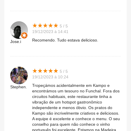
★
★
★
★
★
★
★
★
★
★
5 / 5
19/12/2023 à 14:41
Recomendo. Tudo estava delicioso.
Jose.i
★
★
★
★
★
★
★
★
★
★
5 / 5
19/12/2023 à 10:24
Tropeçámos acidentalmente em Kampo e
Stephen.
encontrámos um tesouro no Funchal. Fora dos
circuitos habituais, este restaurante tinha a
vibração de um hotspot gastronômico
independente e menos óbvio. Os pratos do
Kampo são incrivelmente criativos e deliciosos.
A equipe é excelente e conhece o menu. O seu
conselho para quem não conhece o vinho
português foi excelente. Estamos na Madeira