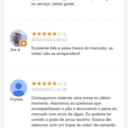
no serviço, talvez goste.
★
★
★
★
★
★
★
★
★
★
5 / 5
26/03/2024 à 00:12
Excelente bife e peixe fresco do mercado, se
Joe.a
visitar não se arrependerá!
★
★
★
★
★
★
★
★
★
★
5 / 5
25/03/2024 à 10:06
Conseguimos reservar uma mesa no último
Crystal.
momento. Adoramos as azeitonas que
acompanhavam o pão e devoramos o peixe do
mercado com arroz de algas. Eu poderia ter
comido o prato de arroz sozinho. Estava tão
saboroso com um toque de sabor de camarão.