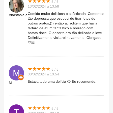
★
★
★
★
★
★
★
★
★
★
5 / 5
13/02/2024 à 13:58
Comida muito deliciosa e sofisticada. Comemos
Anastasia.a
tão depressa que esqueci de tirar fotos de
outros pratos;))) então acreditem que havia
tártaro de atum fantástico e borrego com
batata doce. O deserto era tão delicado e leve.
Definitivamente visitarei novamente! Obrigado
🫶🏻
★
★
★
★
★
★
★
★
★
★
5 / 5
08/02/2024 à 19:54
Estava tudo uma delícia 😋 Eu recomendo.
M.
★
★
★
★
★
★
★
★
★
★
5 / 5