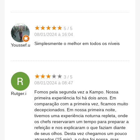
★
★
★
★
★
★
★
★
★
★
5 / 5
08/01/2024 à 16:04
Simplesmente o melhor em todos os níveis
Youssef.u
★
★
★
★
★
★
★
★
★
★
3 / 5
08/01/2024 à 08:47
Fomos pela segunda vez a Kampo. Nossa
Rutger.i
primeira experiência foi há dois anos. Em
comparação com a primeira vez, ficamos muito
decepcionados. Em nossa primeira noite,
tivemos uma experiência noturna repleta, onde
os chefs reservaram um tempo para preparar a
refeição e nos explicaram o que faziam diante
de seus olhos. Desta vez chegamos um pouco
atrasados ​​(15 min), a culpa foi nossa, mas