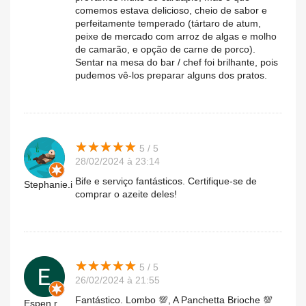
comemos estava delicioso, cheio de sabor e
perfeitamente temperado (tártaro de atum,
peixe de mercado com arroz de algas e molho
de camarão, e opção de carne de porco).
Sentar na mesa do bar / chef foi brilhante, pois
pudemos vê-los preparar alguns dos pratos.
★
★
★
★
★
★
★
★
★
★
5 / 5
28/02/2024 à 23:14
Bife e serviço fantásticos. Certifique-se de
Stephanie.i
comprar o azeite deles!
★
★
★
★
★
★
★
★
★
★
5 / 5
26/02/2024 à 21:55
Fantástico. Lombo 💯, A Panchetta Brioche 💯
Espen.r