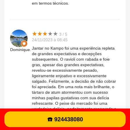
em termos técnicos.
★
★
★
★
★
★
★
★
★
★
3 / 5
24/11/2023 à 08:45
Jantar no Kampo foi uma experiência repleta
Dominique.
de grandes expectativas e decepções
subsequentes. O ravioli com rabada e foie
gras, apesar das grandes expectativas,
revelou-se excessivamente pesado,
ligeiramente enjoativo e excessivamente
salgado. Felizmente, a decisão de não cobrar
foi apreciada. Em uma nota mais brilhante, o
tártaro de atum atormentou com sucesso
minhas papilas gustativas com sua delícia
refrescante. O peixe do mercado foi uma
verdadeira delícia, perfeitamente preparado e
mostrando a habilidade da cozinha. A panna
☎️ 924438080
cotta finalizou a refeição com uma nota
positiva, oferecendo um sabor delicioso. O