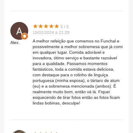
★
★
★
★
★
★
★
★
★
★
5 / 5
15/02/2024 à 21:29
A melhor refeição que comemos no Funchal e
Alex.
possivelmente a melhor sobremesa que já comi
em qualquer lugar. Comida adorável e
inovadora, ótimo serviço e bastante razoável
para a qualidade. Passamos momentos
fantásticos, toda a comida estava deliciosa,
com destaque para o rolinho de linguiça
portuguesa (minha esposa), o tártaro de atum
(eu) e a sobremesa mencionada (ambos). É
realmente muito bom, então vá lá. Fiquei
esquecendo de tirar fotos então as fotos ficam
lindas bobinas, desculpe!