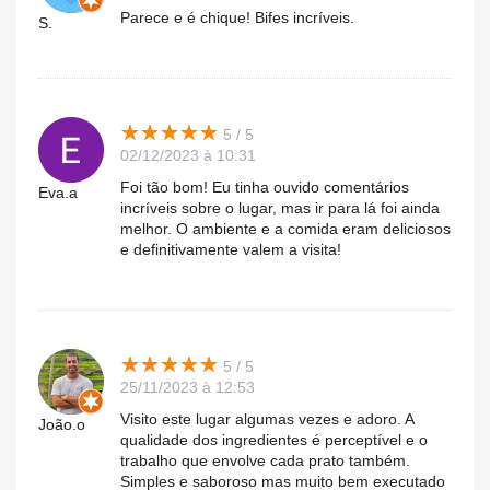
Parece e é chique! Bifes incríveis.
S.
★
★
★
★
★
★
★
★
★
★
5 / 5
02/12/2023 à 10:31
Foi tão bom! Eu tinha ouvido comentários
Eva.a
incríveis sobre o lugar, mas ir para lá foi ainda
melhor. O ambiente e a comida eram deliciosos
e definitivamente valem a visita!
★
★
★
★
★
★
★
★
★
★
5 / 5
25/11/2023 à 12:53
Visito este lugar algumas vezes e adoro. A
João.o
qualidade dos ingredientes é perceptível e o
trabalho que envolve cada prato também.
Simples e saboroso mas muito bem executado