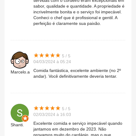
servidas com o cordeiro eram excepcionais em
sabor, qualidade e quantidade. A propriedade é
incrivelmente bonita e o serviço foi impecável.
Conheci o chef que é profissional e gentil. A
perfeição é claramente sua paixão.
★
★
★
★
★
★
★
★
★
★
5 / 5
04/03/2024 à 05:24
Comida fantástica, excelente ambiente (no 2º
Marcelo.a
andar). Você definitivamente deveria tentar.
★
★
★
★
★
★
★
★
★
★
5 / 5
02/03/2024 à 16:03
Excelente comida e serviço impecável quando
Shanti.
jantamos em dezembro de 2023. Não
provamos muito do cardápio, mas o que