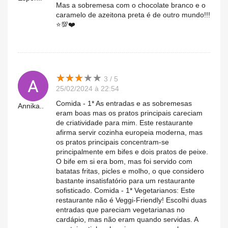
Mas a sobremesa com o chocolate branco e o
caramelo de azeitona preta é de outro mundo!!!
⭐️💯❤️
★
★
★
★
★
★
★
★
★
★
3 / 5
25/02/2024 à 22:54
Comida - 1* As entradas e as sobremesas
Annika..
eram boas mas os pratos principais careciam
de criatividade para mim. Este restaurante
afirma servir cozinha europeia moderna, mas
os pratos principais concentram-se
principalmente em bifes e dois pratos de peixe.
O bife em si era bom, mas foi servido com
batatas fritas, picles e molho, o que considero
bastante insatisfatório para um restaurante
sofisticado. Comida - 1* Vegetarianos: Este
restaurante não é Veggi-Friendly! Escolhi duas
entradas que pareciam vegetarianas no
cardápio, mas não eram quando servidas. A