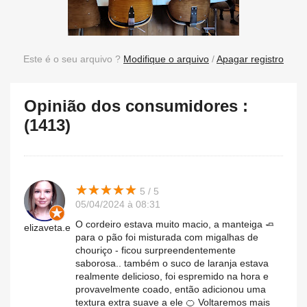
Este é o seu arquivo ?
Modifique o arquivo
/
Apagar registro
Opinião dos consumidores :
(1413)
★
★
★
★
★
★
★
★
★
★
5 / 5
05/04/2024 à 08:31
O cordeiro estava muito macio, a manteiga 🧈
elizaveta.e
para o pão foi misturada com migalhas de
chouriço - ficou surpreendentemente
saborosa.. também o suco de laranja estava
realmente delicioso, foi espremido na hora e
provavelmente coado, então adicionou uma
textura extra suave a ele 🍊 Voltaremos mais