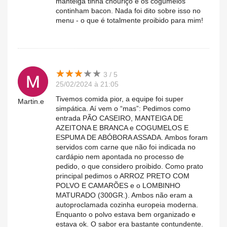
manteiga tinha chouriço e os cogumelos
continham bacon. Nada foi dito sobre isso no
menu - o que é totalmente proibido para mim!
★
★
★
★
★
★
★
★
★
★
3 / 5
25/02/2024 à 21:05
Tivemos comida pior, a equipe foi super
Martin.e
simpática. Aí vem o “mas”: Pedimos como
entrada PÃO CASEIRO, MANTEIGA DE
AZEITONA E BRANCA e COGUMELOS E
ESPUMA DE ABÓBORA ASSADA. Ambos foram
servidos com carne que não foi indicada no
cardápio nem apontada no processo de
pedido, o que considero proibido. Como prato
principal pedimos o ARROZ PRETO COM
POLVO E CAMARÕES e o LOMBINHO
MATURADO (300GR.). Ambos não eram a
autoproclamada cozinha europeia moderna.
Enquanto o polvo estava bem organizado e
estava ok. O sabor era bastante contundente.