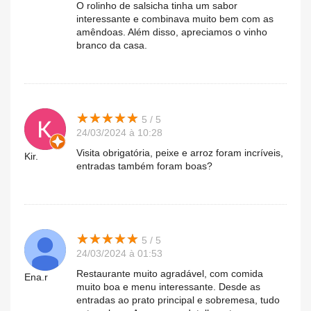
O rolinho de salsicha tinha um sabor
interessante e combinava muito bem com as
amêndoas. Além disso, apreciamos o vinho
branco da casa.
★
★
★
★
★
★
★
★
★
★
5 / 5
24/03/2024 à 10:28
Visita obrigatória, peixe e arroz foram incríveis,
Kir.
entradas também foram boas?
★
★
★
★
★
★
★
★
★
★
5 / 5
24/03/2024 à 01:53
Restaurante muito agradável, com comida
Ena.r
muito boa e menu interessante. Desde as
entradas ao prato principal e sobremesa, tudo