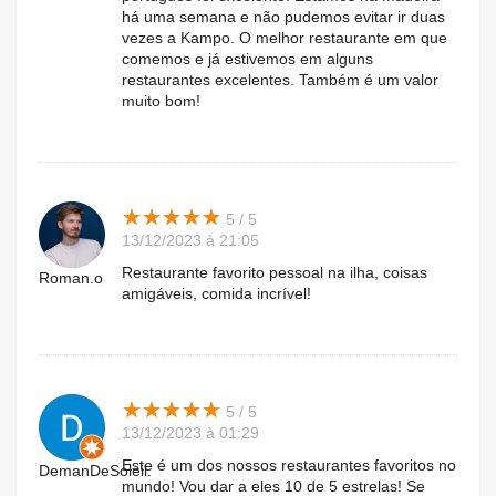
há uma semana e não pudemos evitar ir duas
vezes a Kampo. O melhor restaurante em que
comemos e já estivemos em alguns
restaurantes excelentes. Também é um valor
muito bom!
★
★
★
★
★
★
★
★
★
★
5 / 5
13/12/2023 à 21:05
Restaurante favorito pessoal na ilha, coisas
Roman.o
amigáveis, comida incrível!
★
★
★
★
★
★
★
★
★
★
5 / 5
13/12/2023 à 01:29
Este é um dos nossos restaurantes favoritos no
DemanDeSoleil.
mundo! Vou dar a eles 10 de 5 estrelas! Se