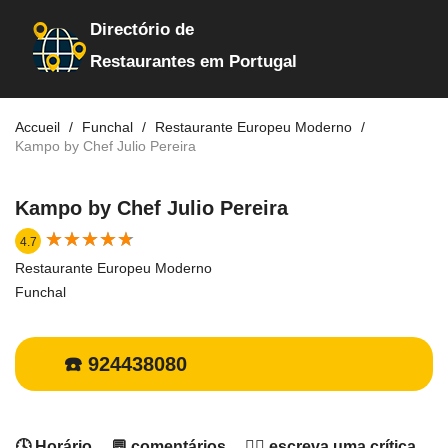
Directório de
Restaurantes em Portugal
Accueil
Funchal
Restaurante Europeu Moderno
Kampo by Chef Julio Pereira
Kampo by Chef Julio Pereira
★
★
★
★
★
★
★
★
★
★
4.7
Restaurante Europeu Moderno
Funchal
☎️ 924438080
🕓 Horário
💬 comentários
✍🏻 escreva uma crítica