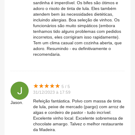
sardinha é imperdível. Os bifes são ótimos e
adoro o risoto de tinta de lula. Eles também
atendem bem às necessidades dietéticas,
incluindo alergias. Boa seleção de vinhos. Os
funcionários são muito simpáticos (embora
tenhamos tido alguns problemas com pedidos
incorretos, eles corrigiram isso rapidamente).
Tem um clima casual com cozinha aberta, que
adoro. Resumindo - eu definitivamente o
recomendaria.
★
★
★
★
★
★
★
★
★
★
5 / 5
31/12/2023 à 17:59
Refeição fantástica. Polvo com massa de tinta
Jason.
de lula, peixe de mercado (pargo) com arroz de
algas e cordeiro de pastor - tudo incrível.
Excelente vinho local. Excelente sobremesa de
chocolate amargo. Talvez o melhor restaurante
da Madeira.