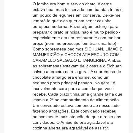
O lombo era bom e servido chato. A carne
estava boa, mas foi servida com batatas fritas e
um pouco de legumes em conserva. Deixe-me
lembrá-lo que eles queriam servir cozinha
europeia moderna. Fazer algum esforço para
preparar o prato principal não é muito pedido -
especialmente em um restaurante com melhor
preço (nem me preocupei em tirar uma foto).
Como sobremesa pedimos SICHUAN, LIMÃO E
MANJERICÃO e CHOCOLATE ESCURO COM
CARAMELO SALGADO E TANGERINA. Ambas
as sobremesas estavam deliciosas e o Sichuan
salvou a terceira estrela geral. A sobremesa de
chocolate amargo era enorme, como um
segundo prato principal pesado. No geral, é
incrivelmente caro para a comida que você
recebe. Cada prato tinha uma grande falha que
levava a 2* no compartimento de alimentação.
Um convidado estava comendo ao nosso lado
fazendo anotações. Este convidado recebeu
notavelmente mais atenção do que o resto dos
convidados. O Ambiente era agradável e a
cozinha aberta era agradável de assistir.