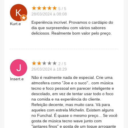
★
★
★
★
★
★
★
★
★
★
5 / 5
28/03/2024 à 08:08
Experiência incrível. Provamos o cardápio do
Kurt.e
dia que surpreendeu com vários sabores
deliciosos. Realmente bom valor pelo preço.
★
★
★
★
★
★
★
★
★
★
2 / 5
26/03/2024 à 18:29
Não é realmente nada de especial. Crie uma
Insert.e
atmosfera como "Joe e o suco".. com música
tecno e foco pessoal em parecer inteligente e
descolado, em vez de tentar usar todo o foco
na comida e na experiência do cliente.
Refeição decente, mas muito cara. Vá para
aqueles com estrela Michelin. Existem alguns
no Funchal. É quase o mesmo preço... Se você
gosta de música tecno wave junto com
"jantares finos" e gosta de um toque arrogante