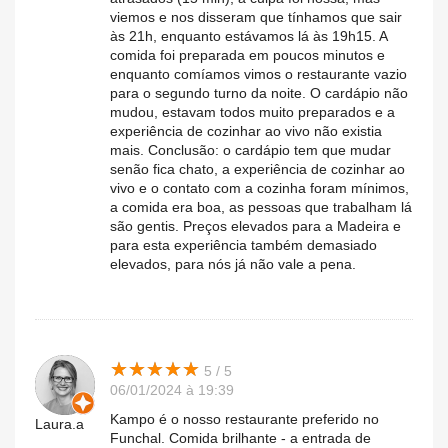
viemos e nos disseram que tínhamos que sair
às 21h, enquanto estávamos lá às 19h15. A
comida foi preparada em poucos minutos e
enquanto comíamos vimos o restaurante vazio
para o segundo turno da noite. O cardápio não
mudou, estavam todos muito preparados e a
experiência de cozinhar ao vivo não existia
mais. Conclusão: o cardápio tem que mudar
senão fica chato, a experiência de cozinhar ao
vivo e o contato com a cozinha foram mínimos,
a comida era boa, as pessoas que trabalham lá
são gentis. Preços elevados para a Madeira e
para esta experiência também demasiado
elevados, para nós já não vale a pena.
★
★
★
★
★
★
★
★
★
★
5 / 5
06/01/2024 à 19:39
Kampo é o nosso restaurante preferido no
Laura.a
Funchal. Comida brilhante - a entrada de