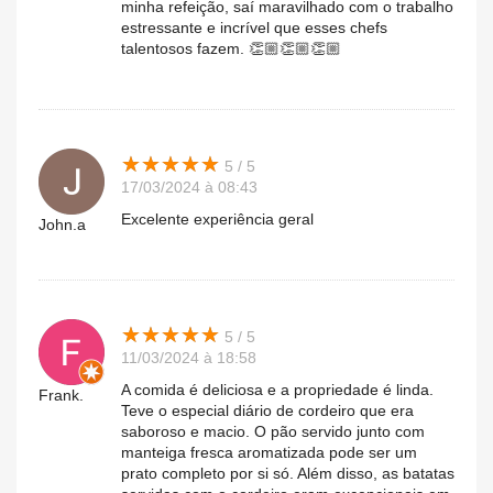
minha refeição, saí maravilhado com o trabalho
estressante e incrível que esses chefs
talentosos fazem. 👏🏼👏🏼👏🏼
★
★
★
★
★
★
★
★
★
★
5 / 5
17/03/2024 à 08:43
Excelente experiência geral
John.a
★
★
★
★
★
★
★
★
★
★
5 / 5
11/03/2024 à 18:58
A comida é deliciosa e a propriedade é linda.
Frank.
Teve o especial diário de cordeiro que era
saboroso e macio. O pão servido junto com
manteiga fresca aromatizada pode ser um
prato completo por si só. Além disso, as batatas