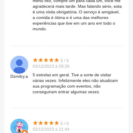
menu fixo, compre um para cada um, você me
agradecerá mais tarde. Mas falando sério, esta
é uma visita obrigatória. O serviço é amigável,
a comida é ótima e é uma das melhores
experiências que tive em um ano em todo o
mundo.
★
★
★
★
★
★
★
★
★
★
5 / 5
03/12/2023 à 09:28
5 estrelas em geral. Tive a sorte de visitar
Dzmitry.a
várias vezes. Infelizmente eles não atualizam
sua programação com eventos, não
conseguiram entrar algumas vezes.
★
★
★
★
★
★
★
★
★
★
5 / 5
02/12/2023 à 21:44