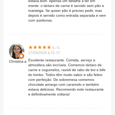
estava bom. Apenas um detalhe a ter em
mente: o tártaro de carne é servido sem pão e
manteiga. Se quiser pão é preciso pedir, mas
depois é servido como entrada separada e vem
com azeitonas.
★
★
★
★
★
★
★
★
★
★
5 / 5
17/03/2024 à 21:17
Excelente restaurante. Comida, serviço e
Christina.a
atmosfera são incríveis. Comemos tártaro de
carne e cogumelos, ravioli de rabo de boi e bife
do lombo. Todos têm muito sabor e são feitos
com perfeição. De sobremesa comemos
chocolate amargo com caramelo e também
estava delicioso. Recomendo este restaurante
e definitivamente voltaria!