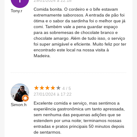
29/01/2024 à 22:18
Comida bonita. O cordeiro e o bife estavam
Tony.r
extremamente saborosos. A entrada de pão foi
ótima e o sabor da sardinha foi o melhor que já
comi. Também vale a pena guardar espaço
para as sobremesas de chocolate branco e
chocolate amargo. Além de tudo isso, o serviço
foi super amigável e eficiente. Muito feliz por ter
encontrado este local na nossa visita à
Madeira.
★
★
★
★
★
★
★
★
★
★
4 / 5
27/01/2024 à 17:22
Excelente comida e serviço, mas sentimos a
Simon.h
experiência gastronômica um tanto apressada,
sem nenhuma das pequenas adições que se
estendem por uma noite; terminamos nossas
entradas e pratos principais 50 minutos depois
de sentarmos.