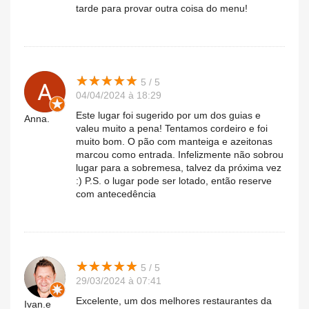
tarde para provar outra coisa do menu!
★
★
★
★
★
★
★
★
★
★
5 / 5
04/04/2024 à 18:29
Este lugar foi sugerido por um dos guias e
Anna.
valeu muito a pena! Tentamos cordeiro e foi
muito bom. O pão com manteiga e azeitonas
marcou como entrada. Infelizmente não sobrou
lugar para a sobremesa, talvez da próxima vez
:) P.S. o lugar pode ser lotado, então reserve
com antecedência
★
★
★
★
★
★
★
★
★
★
5 / 5
29/03/2024 à 07:41
Excelente, um dos melhores restaurantes da
Ivan.e