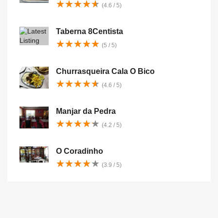
★
★
★
★
★
★
★
★
★
★
(4.6 / 5)
Taberna 8Centista
★
★
★
★
★
★
★
★
★
★
(5 / 5)
Churrasqueira Cala O Bico
★
★
★
★
★
★
★
★
★
★
(4.6 / 5)
Manjar da Pedra
★
★
★
★
★
★
★
★
★
★
(4.2 / 5)
O Coradinho
★
★
★
★
★
★
★
★
★
★
(3.9 / 5)