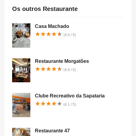
Os outros Restaurante
Casa Machado
★
★
★
★
★
★
★
★
★
★
(4.5 / 5)
Restaurante Morgatões
★
★
★
★
★
★
★
★
★
★
(4.6 / 5)
Clube Recreativo da Sapataria
★
★
★
★
★
★
★
★
★
★
(4.1 / 5)
Restaurante 47