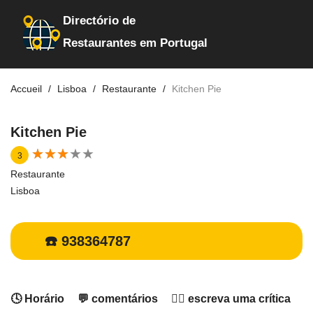
Directório de
Restaurantes em Portugal
Accueil
Lisboa
Restaurante
Kitchen Pie
Kitchen Pie
★
★
★
★
★
★
★
★
★
★
3
Restaurante
Lisboa
☎️ 938364787
🕓 Horário
💬 comentários
✍🏻 escreva uma crítica