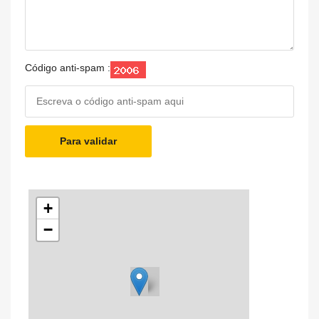
Código anti-spam :
Para validar
+
−