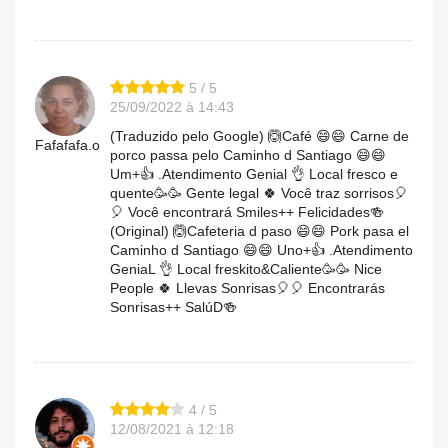
5 / 5
25/09/2022 à 14:43
(Traduzido pelo Google) 🙆Café 😄😄 Carne de
Fafafafa.o
porco passa pelo Caminho d Santiago 😄😄
Um+👍 .Atendimento Genial 👌 Local fresco e
quente🥳🥳 Gente legal 🍀 Você traz sorrisos🎈
🎈 Você encontrará Smiles++ Felicidades🍻
(Original) 🙆Cafeteria d paso 😄😄 Pork pasa el
Caminho d Santiago 😄😄 Uno+👍 .Atendimento
GeniaL 👌 Local freskito&Caliente🥳🥳 Nice
People 🍀 Llevas Sonrisas🎈🎈 Encontrarás
Sonrisas++ SalúD🍻
4 / 5
12/08/2021 à 12:18