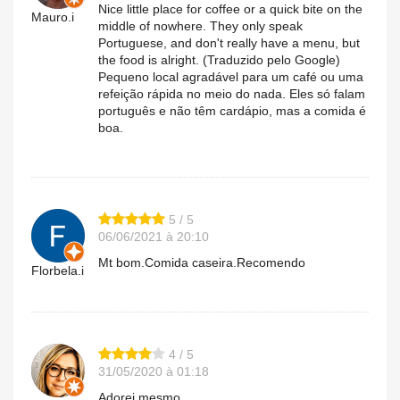
Nice little place for coffee or a quick bite on the
Mauro.i
middle of nowhere. They only speak
Portuguese, and don't really have a menu, but
the food is alright. (Traduzido pelo Google)
Pequeno local agradável para um café ou uma
refeição rápida no meio do nada. Eles só falam
português e não têm cardápio, mas a comida é
boa.
5 / 5
06/06/2021 à 20:10
Mt bom.Comida caseira.Recomendo
Florbela.i
4 / 5
31/05/2020 à 01:18
Adorei mesmo.