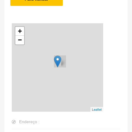
+
−
Leaflet
Endereço :