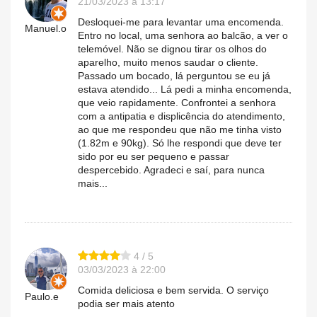
21/03/2023 à 13:17
Desloquei-me para levantar uma encomenda.
Manuel.o
Entro no local, uma senhora ao balcão, a ver o
telemóvel. Não se dignou tirar os olhos do
aparelho, muito menos saudar o cliente.
Passado um bocado, lá perguntou se eu já
estava atendido... Lá pedi a minha encomenda,
que veio rapidamente. Confrontei a senhora
com a antipatia e displicência do atendimento,
ao que me respondeu que não me tinha visto
(1.82m e 90kg). Só lhe respondi que deve ter
sido por eu ser pequeno e passar
despercebido. Agradeci e saí, para nunca
mais...
4 / 5
03/03/2023 à 22:00
Comida deliciosa e bem servida. O serviço
Paulo.e
podia ser mais atento