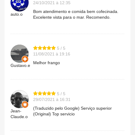
24/10/2021 à 12:35
Bom atendimento e comida bem cofecinada.
auto.o
Excelente vista para o mar. Recomendo.
5 / 5
11/08/2021 à 19:16
Melhor frango
Gustavo.e
5 / 5
29/07/2021 à 16:31
(Traduzido pelo Google) Serviço superior
Jean-
(Original) Top servicio
Claude.o