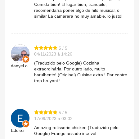
Comida bien! El lugar bien, tranquilo,
recomendaría poner algo de hilo musical, o
similar La camarera no muy amable, lo justo!
5 / 5
04/11/2023 à 14:26
(Traduzido pelo Google) Cozinha
danyel.o
extraordinária! Por outro lado, muito
barulhento! (Original) Cuisine extra ! Par contre
trop bruyant !
5 / 5
17/09/2023 à 03:02
Amazing rotisserie chicken (Traduzido pelo
Eddie.i
Google) Frango assado incrível