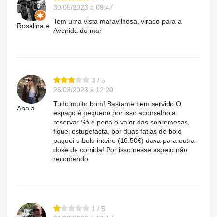
30/05/2023 à 09:47
Tem uma vista maravilhosa, virado para a
Rosalina.e
Avenida do mar
3 / 5
26/03/2023 à 12:20
Tudo muito bom! Bastante bem servido O
Ana.a
espaço é pequeno por isso aconselho a
reservar Só é pena o valor das sobremesas,
fiquei estupefacta, por duas fatias de bolo
paguei o bolo inteiro (10.50€) dava para outra
dose de comida! Por isso nesse aspeto não
recomendo
1 / 5