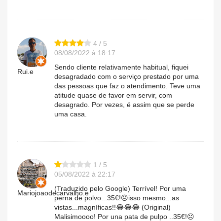
4 / 5
08/08/2022 à 18:17
Sendo cliente relativamente habitual, fiquei
Rui.e
desagradado com o serviço prestado por uma
das pessoas que faz o atendimento. Teve uma
atitude quase de favor em servir, com
desagrado. Por vezes, é assim que se perde
uma casa.
1 / 5
05/08/2022 à 22:17
(Traduzido pelo Google) Terrível! Por uma
Mariojoaodecarvalho.e
perna de polvo...35€!☹️isso mesmo...as
vistas...magníficas!!😂😂😂 (Original)
Malisimoooo! Por una pata de pulpo ..35€!☹️