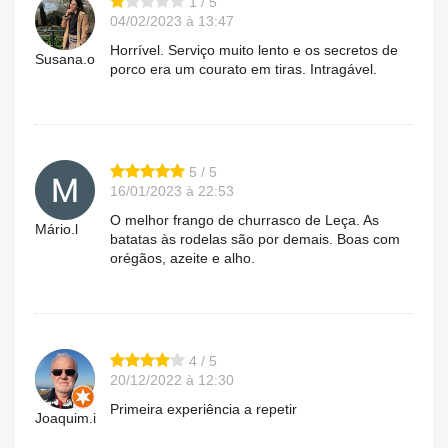
1 / 5
04/02/2023 à 13:47
Horrível. Serviço muito lento e os secretos de
Susana.o
porco era um courato em tiras. Intragável.
5 / 5
16/01/2023 à 22:53
O melhor frango de churrasco de Leça. As
Mário.l
batatas às rodelas são por demais. Boas com
orégãos, azeite e alho.
4 / 5
20/12/2022 à 12:30
Primeira experiência a repetir
Joaquim.i