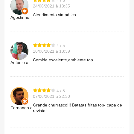
4 / 5
24/06/2021 à 13:35
Atendimento simpático.
Agostinho.i
4 / 5
18/06/2021 à 13:39
Comida excelente,ambiente top.
António.a
4 / 5
07/06/2021 à 22:30
Grande churrasco!!! Batatas fritas top- capa de
Fernando.a
revista!