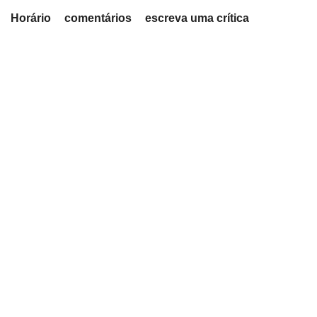
fiche.php
Horário
comentários
escreva uma crítica
restaurantes
29167