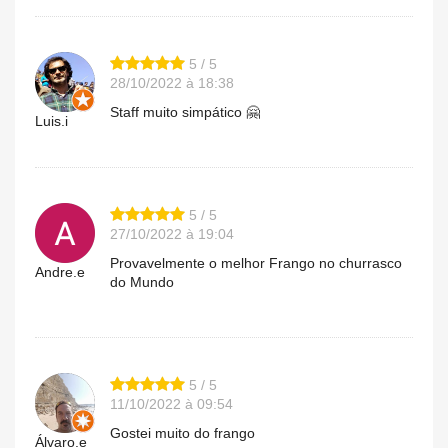
5 / 5
28/10/2022 à 18:38
Staff muito simpático 🤗
Luis.i
5 / 5
27/10/2022 à 19:04
Provavelmente o melhor Frango no churrasco
Andre.e
do Mundo
5 / 5
11/10/2022 à 09:54
Gostei muito do frango
Álvaro.e