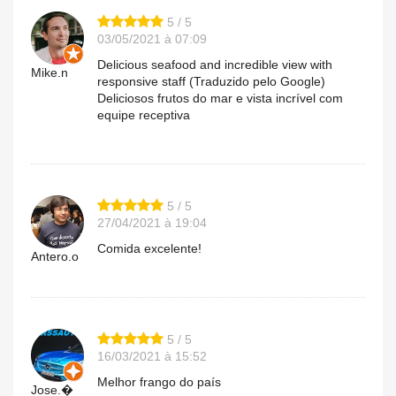
5 / 5
03/05/2021 à 07:09
Delicious seafood and incredible view with
Mike.n
responsive staff (Traduzido pelo Google)
Deliciosos frutos do mar e vista incrível com
equipe receptiva
5 / 5
27/04/2021 à 19:04
Comida excelente!
Antero.o
5 / 5
16/03/2021 à 15:52
Melhor frango do país
Jose.�