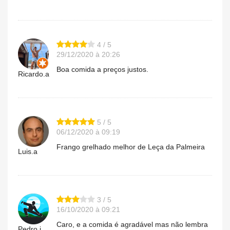
4 / 5
29/12/2020 à 20:26
Boa comida a preços justos.
Ricardo.a
5 / 5
06/12/2020 à 09:19
Frango grelhado melhor de Leça da Palmeira
Luis.a
3 / 5
16/10/2020 à 09:21
Caro, e a comida é agradável mas não lembra
Pedro.i