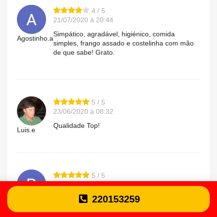
4 / 5
21/07/2020 à 20:44
Simpático, agradável, higiénico, comida
Agostinho.a
simples, frango assado e costelinha com mão
de que sabe! Grato.
5 / 5
23/06/2020 à 08:32
Qualidade Top!
Luis.e
5 / 5
08/03/2020 à 19:16
220153259
O melhor franguinho do mundo
Paulo.o