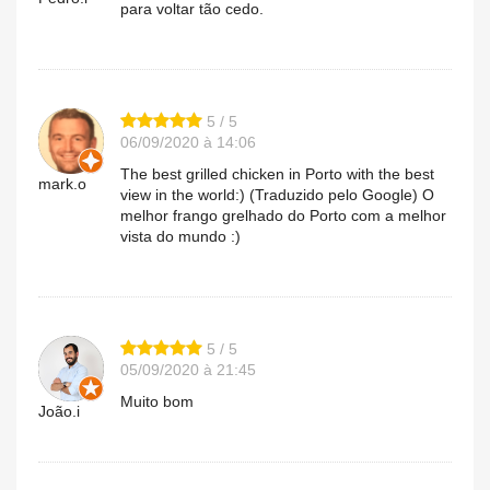
para voltar tão cedo.
5 / 5
06/09/2020 à 14:06
The best grilled chicken in Porto with the best
mark.o
view in the world:) (Traduzido pelo Google) O
melhor frango grelhado do Porto com a melhor
vista do mundo :)
5 / 5
05/09/2020 à 21:45
Muito bom
João.i