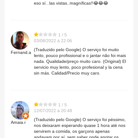
eso sí...las vistas..magníficas!!😂😂😂
1 / 5
03/08/2022 à 22:06
(Traduzido pelo Google) O serviço foi muito
Fernand.a
lento, pouco profissional e o jantar não foi mais
nada. Qualidade/preço muito caro. (Original) El
servicio muy lento, poco profesional y la cena
sin más. Calidad/Precio muy caro.
1 / 5
12/07/2022 à 20:48
(Traduzido pelo Google) O serviço foi péssimo,
Amaia.r
nos deixaram esperando quase 1 hora até nos
servirem a comida, os garçons apenas
andavam por aí, sem saber onde anotar os