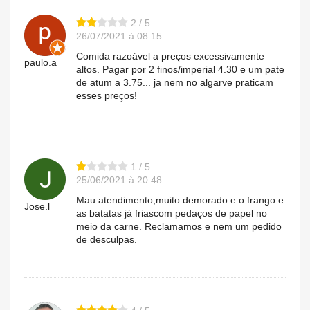
2 / 5
26/07/2021 à 08:15
Comida razoável a preços excessivamente
paulo.a
altos. Pagar por 2 finos/imperial 4.30 e um pate
de atum a 3.75... ja nem no algarve praticam
esses preços!
1 / 5
25/06/2021 à 20:48
Mau atendimento,muito demorado e o frango e
Jose.l
as batatas já friascom pedaços de papel no
meio da carne. Reclamamos e nem um pedido
de desculpas.