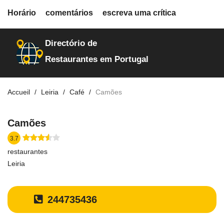
fiche.php
Horário
comentários
escreva uma crítica
restaurantes
30093
Directório de
Restaurantes em Portugal
Accueil
Leiria
Café
Camões
Camões
3.7
restaurantes
Leiria
244735436