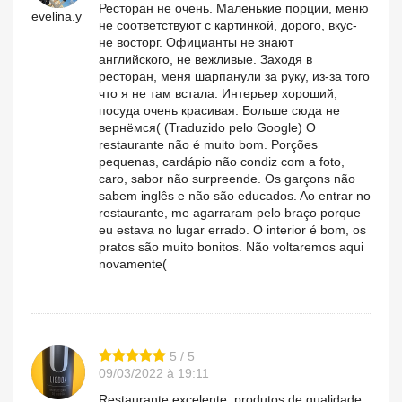
Ресторан не очень. Маленькие порции, меню
evelina.y
не соответствуют с картинкой, дорого, вкус-
не восторг. Официанты не знают
английского, не вежливые. Заходя в
ресторан, меня шарпанули за руку, из-за того
что я не там встала. Интерьер хороший,
посуда очень красивая. Больше сюда не
вернёмся( (Traduzido pelo Google) O
restaurante não é muito bom. Porções
pequenas, cardápio não condiz com a foto,
caro, sabor não surpreende. Os garçons não
sabem inglês e não são educados. Ao entrar no
restaurante, me agarraram pelo braço porque
eu estava no lugar errado. O interior é bom, os
pratos são muito bonitos. Não voltaremos aqui
novamente(
5 / 5
09/03/2022 à 19:11
Restaurante excelente, produtos de qualidade,