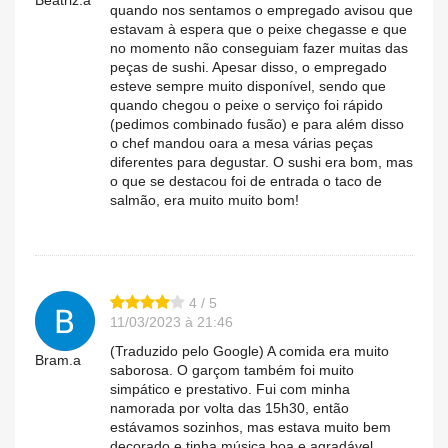
quando nos sentamos o empregado avisou que
estavam à espera que o peixe chegasse e que
no momento não conseguiam fazer muitas das
peças de sushi. Apesar disso, o empregado
esteve sempre muito disponível, sendo que
quando chegou o peixe o serviço foi rápido
(pedimos combinado fusão) e para além disso
o chef mandou oara a mesa várias peças
diferentes para degustar. O sushi era bom, mas
o que se destacou foi de entrada o taco de
salmão, era muito muito bom!
4 / 5
11/03/2023 à 21:46
(Traduzido pelo Google) A comida era muito
Bram.a
saborosa. O garçom também foi muito
simpático e prestativo. Fui com minha
namorada por volta das 15h30, então
estávamos sozinhos, mas estava muito bem
decorado e tinha música boa e agradável.