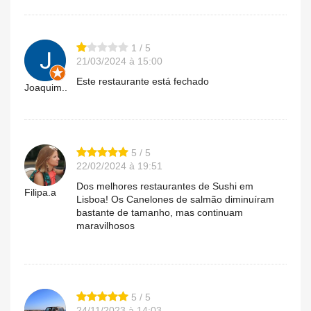
1 / 5
21/03/2024 à 15:00
Este restaurante está fechado
Joaquim..
5 / 5
22/02/2024 à 19:51
Dos melhores restaurantes de Sushi em
Filipa.a
Lisboa! Os Canelones de salmão diminuíram
bastante de tamanho, mas continuam
maravilhosos
5 / 5
24/11/2023 à 14:03