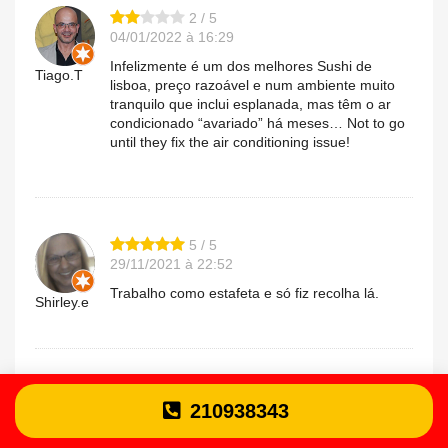
2 / 5
04/01/2022 à 16:29
Infelizmente é um dos melhores Sushi de
Tiago.T
lisboa, preço razoável e num ambiente muito
tranquilo que inclui esplanada, mas têm o ar
condicionado “avariado” há meses… Not to go
until they fix the air conditioning issue!
5 / 5
29/11/2021 à 22:52
Trabalho como estafeta e só fiz recolha lá.
Shirley.e
5 / 5
210938343
10/10/2021 à 14:28
Parece que somos imediatamente