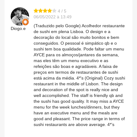
4 / 5
06/05/2022 à 13:49
(Traduzido pelo Google) Acolhedor restaurante
Diogo.e
de sushi em plena Lisboa. O design e a
decoração do local são muito bonitos e bem
conseguidos. O pessoal é simpático qb e o
sushi tem boa qualidade. Pode faltar um menu
AYCE para os almoços/jantares da semana,
mas eles têm um menu executivo e as
refeições são boas e agradáveis. A faixa de
preços em termos de restaurantes de sushi
está acima da média. 4*'s (Original) Cozy sushi
restaurant in the middle of Lisbon. The design
and decoration of the spot is really nice and
well accomplished. The staff is friendly qb and
the sushi has good quality. It may miss a AYCE
menu for the week lunches/dinners, but they
have an executive menu and the meals are
good and pleasant. The price range in terms of
sushi restaurants are above average. 4*’s