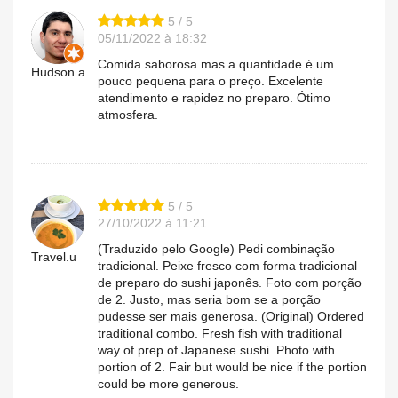
5 / 5
05/11/2022 à 18:32
Comida saborosa mas a quantidade é um
Hudson.a
pouco pequena para o preço. Excelente
atendimento e rapidez no preparo. Ótimo
atmosfera.
5 / 5
27/10/2022 à 11:21
(Traduzido pelo Google) Pedi combinação
Travel.u
tradicional. Peixe fresco com forma tradicional
de preparo do sushi japonês. Foto com porção
de 2. Justo, mas seria bom se a porção
pudesse ser mais generosa. (Original) Ordered
traditional combo. Fresh fish with traditional
way of prep of Japanese sushi. Photo with
portion of 2. Fair but would be nice if the portion
could be more generous.