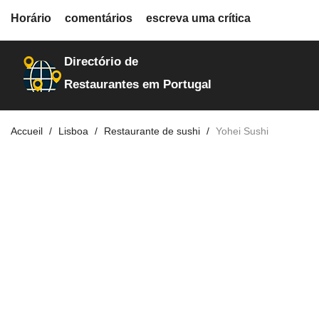
fiche.php
Horário
comentários
escreva uma crítica
restaurante-de-sushi
87
Directório de
Restaurantes em Portugal
Accueil
Lisboa
Restaurante de sushi
Yohei Sushi