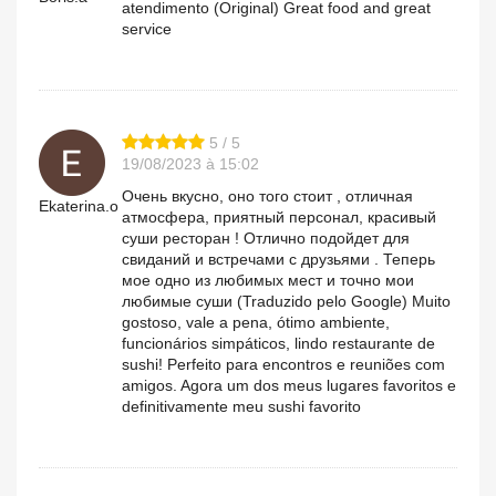
atendimento (Original) Great food and great
service
5 / 5
19/08/2023 à 15:02
Очень вкусно, оно того стоит , отличная
Ekaterina.o
атмосфера, приятный персонал, красивый
суши ресторан ! Отлично подойдет для
свиданий и встречами с друзьями . Теперь
мое одно из любимых мест и точно мои
любимые суши (Traduzido pelo Google) Muito
gostoso, vale a pena, ótimo ambiente,
funcionários simpáticos, lindo restaurante de
sushi! Perfeito para encontros e reuniões com
amigos. Agora um dos meus lugares favoritos e
definitivamente meu sushi favorito