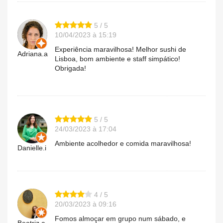
5 / 5
10/04/2023 à 15:19
Experiência maravilhosa! Melhor sushi de
Adriana.a
Lisboa, bom ambiente e staff simpático!
Obrigada!
5 / 5
24/03/2023 à 17:04
Ambiente acolhedor e comida maravilhosa!
Danielle.i
4 / 5
20/03/2023 à 09:16
Fomos almoçar em grupo num sábado, e
Beatriz.a