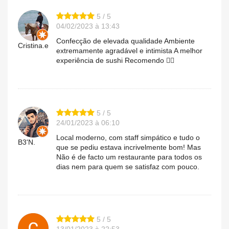
5 / 5
04/02/2023 à 13:43
Confecção de elevada qualidade Ambiente
Cristina.e
extremamente agradável e intimista A melhor
experiência de sushi Recomendo 👌🏼
5 / 5
24/01/2023 à 06:10
Local moderno, com staff simpático e tudo o
B3'N.
que se pediu estava incrivelmente bom! Mas
Não é de facto um restaurante para todos os
dias nem para quem se satisfaz com pouco.
5 / 5
13/01/2023 à 22:53