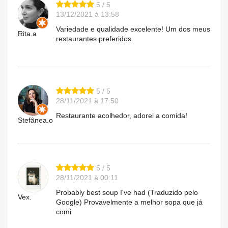
5 / 5
13/12/2021 à 13:58
Variedade e qualidade excelente! Um dos meus
Rita.a
restaurantes preferidos.
5 / 5
28/11/2021 à 17:50
Restaurante acolhedor, adorei a comida!
Stefânea.o
5 / 5
28/11/2021 à 00:11
Probably best soup I've had (Traduzido pelo
Vex.
Google) Provavelmente a melhor sopa que já
comi