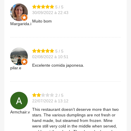
5 / 5
30/09/2022 à 22:43
Muito bom
Margarida.i
5 / 5
02/08/2022 à 10:51
Excelente comida japonesa.
pilar.e
2 / 5
22/07/2022 à 13:12
This restaurant doesn’t deserve more than two
Armchair.v
stars. The various dumplings are not fresh or
hand made, but steamed from frozen. Mine
were still very cold in the middle when served,