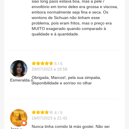
siao long paos estava boa, mas a pele /
envoltório em torno deles era grossa e viscosa,
embora normalmente seja fina e seca. Os
wontons de Sichuan não tinham esse
problema, pois eram fritos, mas o preço era
MUITO exagerado quando comparado à
qualidade e à quantidade.
5 / 5
29/07/2023 à 18:58
Obrigada, Marcos!, pela sua simpatia,
Esmeralda.o
disponibilidade e sorriso no olhar
4 / 5
18/07/2023 à 21:42
Nunca tinha comido lá más gostei. Não sei
Jose.u