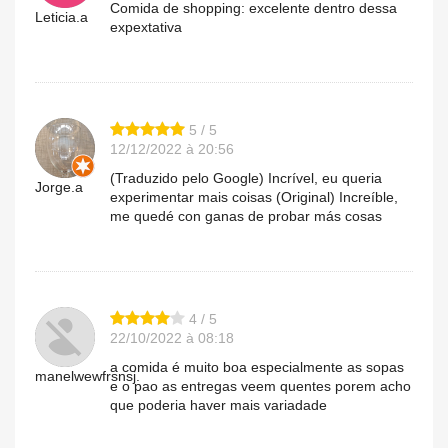
Comida de shopping: excelente dentro dessa
Leticia.a
expextativa
5 / 5
12/12/2022 à 20:56
(Traduzido pelo Google) Incrível, eu queria
Jorge.a
experimentar mais coisas (Original) Increíble,
me quedé con ganas de probar más cosas
4 / 5
22/10/2022 à 08:18
a comida é muito boa especialmente as sopas
manelwewfrsnsj.
e o pao as entregas veem quentes porem acho
que poderia haver mais variadade