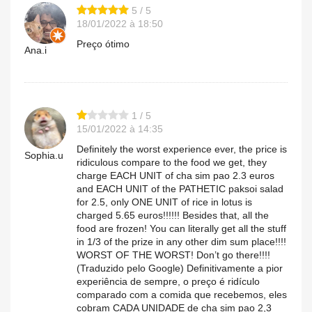
5 / 5
18/01/2022 à 18:50
Preço ótimo
Ana.i
1 / 5
15/01/2022 à 14:35
Definitely the worst experience ever, the price is
Sophia.u
ridiculous compare to the food we get, they
charge EACH UNIT of cha sim pao 2.3 euros
and EACH UNIT of the PATHETIC paksoi salad
for 2.5, only ONE UNIT of rice in lotus is
charged 5.65 euros!!!!!! Besides that, all the
food are frozen! You can literally get all the stuff
in 1/3 of the prize in any other dim sum place!!!!
WORST OF THE WORST! Don’t go there!!!!
(Traduzido pelo Google) Definitivamente a pior
experiência de sempre, o preço é ridículo
comparado com a comida que recebemos, eles
cobram CADA UNIDADE de cha sim pao 2,3