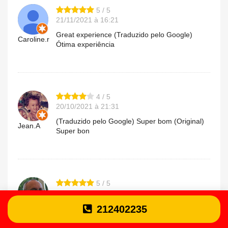
5 / 5
21/11/2021 à 16:21
Great experience (Traduzido pelo Google)
Caroline.r
Ótima experiência
4 / 5
20/10/2021 à 21:31
(Traduzido pelo Google) Super bom (Original)
Jean.A
Super bon
5 / 5
08/10/2021 à 08:36
Very good food and excellent service
212402235
Luís.a
(Traduzido pelo Google) Comida muito boa e
excelente atendimento