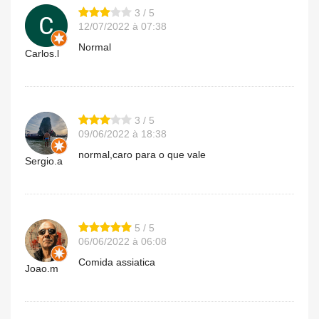
3 / 5
12/07/2022 à 07:38
Normal
Carlos.l
3 / 5
09/06/2022 à 18:38
normal,caro para o que vale
Sergio.a
5 / 5
06/06/2022 à 06:08
Comida assiatica
Joao.m