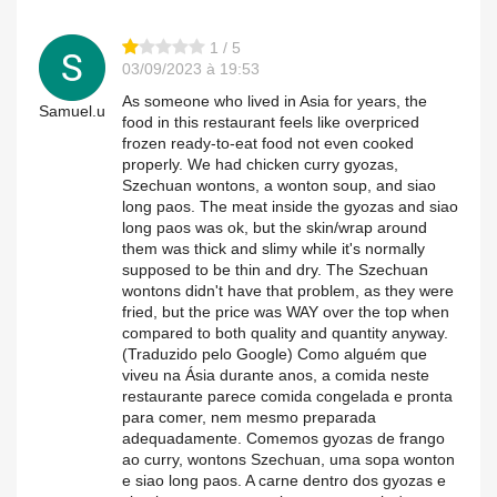
1 / 5
03/09/2023 à 19:53
As someone who lived in Asia for years, the
Samuel.u
food in this restaurant feels like overpriced
frozen ready-to-eat food not even cooked
properly. We had chicken curry gyozas,
Szechuan wontons, a wonton soup, and siao
long paos. The meat inside the gyozas and siao
long paos was ok, but the skin/wrap around
them was thick and slimy while it's normally
supposed to be thin and dry. The Szechuan
wontons didn't have that problem, as they were
fried, but the price was WAY over the top when
compared to both quality and quantity anyway.
(Traduzido pelo Google) Como alguém que
viveu na Ásia durante anos, a comida neste
restaurante parece comida congelada e pronta
para comer, nem mesmo preparada
adequadamente. Comemos gyozas de frango
ao curry, wontons Szechuan, uma sopa wonton
e siao long paos. A carne dentro dos gyozas e