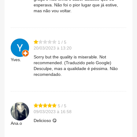
esperava. Não foi o pior lugar que já estive,
mas não vou voltar.
1 / 5
20/03/2023 à 13:20
Sorry but the quality is miserable. Not
Yves.
recommended. (Traduzido pelo Google)
Desculpe, mas a qualidade é péssima. Não
recomendado.
5 / 5
09/03/2023 à 16:58
Delicioso 😋
Ana.o