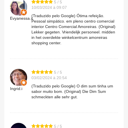
5 / 5
10/03/2024 à 09:07
(Traduzido pelo Google) Ótima refeição.
Evyanessa.s
Pessoal simpático. em pleno centro comercial
interior Centro Comercial Amoreiras. (Original)
Lekker gegeten. Vriendelijk personeel. midden
in het overdekte winkelcentrum amoreiras
shopping center.
5 / 5
03/02/2024 à 20:54
(Traduzido pelo Google) O dim sum tinha um
Ingrid.i
sabor muito bom. (Original) Die Dim Sum
schmeckten alle sehr gut.
5 / 5