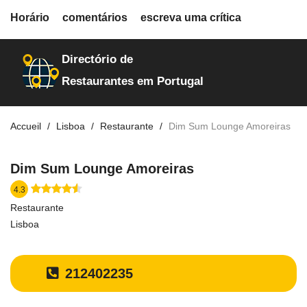
fiche.php
Horário
comentários
escreva uma crítica
restaurantes
10772
Directório de
Restaurantes em Portugal
Accueil
Lisboa
Restaurante
Dim Sum Lounge Amoreiras
Dim Sum Lounge Amoreiras
4.3
Restaurante
Lisboa
212402235