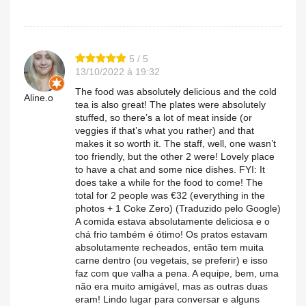
5 / 5
13/10/2022 à 19:32
The food was absolutely delicious and the cold
Aline.o
tea is also great! The plates were absolutely
stuffed, so there’s a lot of meat inside (or
veggies if that’s what you rather) and that
makes it so worth it. The staff, well, one wasn’t
too friendly, but the other 2 were! Lovely place
to have a chat and some nice dishes. FYI: It
does take a while for the food to come! The
total for 2 people was €32 (everything in the
photos + 1 Coke Zero) (Traduzido pelo Google)
A comida estava absolutamente deliciosa e o
chá frio também é ótimo! Os pratos estavam
absolutamente recheados, então tem muita
carne dentro (ou vegetais, se preferir) e isso
faz com que valha a pena. A equipe, bem, uma
não era muito amigável, mas as outras duas
eram! Lindo lugar para conversar e alguns