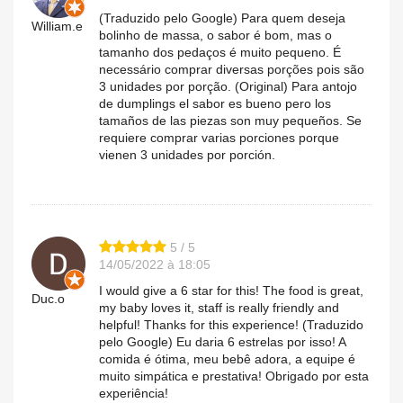
(Traduzido pelo Google) Para quem deseja
William.e
bolinho de massa, o sabor é bom, mas o
tamanho dos pedaços é muito pequeno. É
necessário comprar diversas porções pois são
3 unidades por porção. (Original) Para antojo
de dumplings el sabor es bueno pero los
tamaños de las piezas son muy pequeños. Se
requiere comprar varias porciones porque
vienen 3 unidades por porción.
5 / 5
14/05/2022 à 18:05
I would give a 6 star for this! The food is great,
Duc.o
my baby loves it, staff is really friendly and
helpful! Thanks for this experience! (Traduzido
pelo Google) Eu daria 6 estrelas por isso! A
comida é ótima, meu bebê adora, a equipe é
muito simpática e prestativa! Obrigado por esta
experiência!