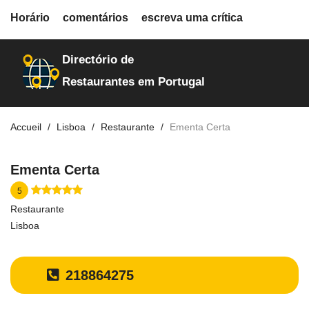
fiche.php
Horário
comentários
escreva uma crítica
restaurantes
20161
Directório de
Restaurantes em Portugal
Accueil
Lisboa
Restaurante
Ementa Certa
Ementa Certa
5
Restaurante
Lisboa
218864275