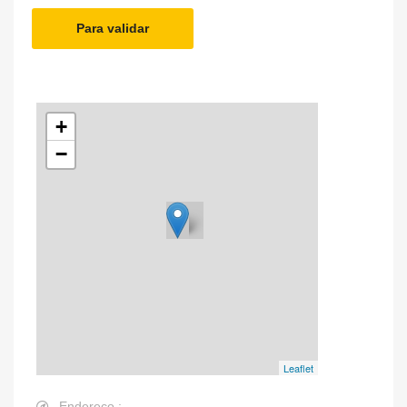
Para validar
+
−
Leaflet
Endereço :