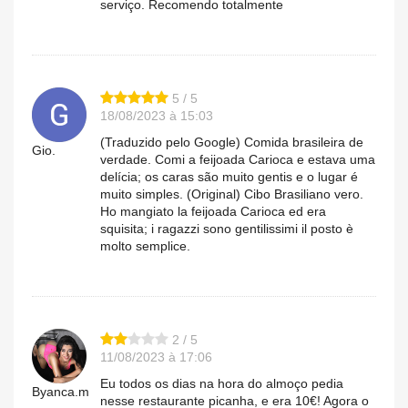
serviço. Recomendo totalmente
5 / 5
18/08/2023 à 15:03
(Traduzido pelo Google) Comida brasileira de
Gio.
verdade. Comi a feijoada Carioca e estava uma
delícia; os caras são muito gentis e o lugar é
muito simples. (Original) Cibo Brasiliano vero.
Ho mangiato la feijoada Carioca ed era
squisita; i ragazzi sono gentilissimi il posto è
molto semplice.
2 / 5
11/08/2023 à 17:06
Eu todos os dias na hora do almoço pedia
Byanca.m
nesse restaurante picanha, e era 10€! Agora o