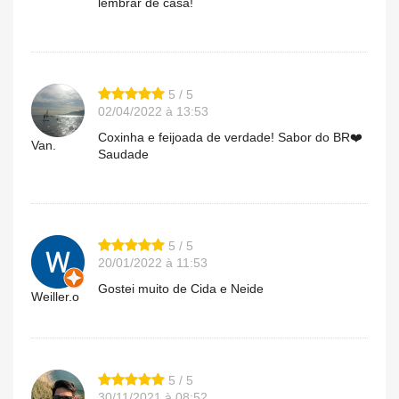
lembrar de casa!
5 / 5
02/04/2022 à 13:53
Coxinha e feijoada de verdade! Sabor do BR❤️
Van.
Saudade
5 / 5
20/01/2022 à 11:53
Gostei muito de Cida e Neide
Weiller.o
5 / 5
30/11/2021 à 08:52