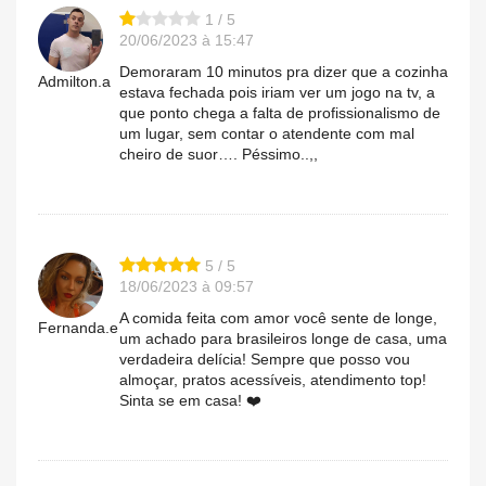
1 / 5
20/06/2023 à 15:47
Demoraram 10 minutos pra dizer que a cozinha
Admilton.a
estava fechada pois iriam ver um jogo na tv, a
que ponto chega a falta de profissionalismo de
um lugar, sem contar o atendente com mal
cheiro de suor…. Péssimo..,,
5 / 5
18/06/2023 à 09:57
A comida feita com amor você sente de longe,
Fernanda.e
um achado para brasileiros longe de casa, uma
verdadeira delícia! Sempre que posso vou
almoçar, pratos acessíveis, atendimento top!
Sinta se em casa! ❤️