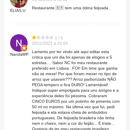
Restaurante 🇧🇷 tem uma ótima feijoada .
ELIAS.U
1 / 5
20/11/2021 à 15:03
Lamento por ter vindo até aqui editar esta
NandaMP.
crítica que um dia foi apenas de elogios e 5
estrelas.... Sabor NC foi meu restaurante
preferido em Lisboa...FOI! Em time que ganha
não se mexe! Por que foram mexer no tipo de
arroz que usavam??? Arroz parborizado NÃO
PEGA tempero e fica DURO! Lamentável!
Indiquei super empolgada para uns amigos e a
experiência deles foi péssima. Cobraram
CiNCO EUROS por um potinho de pimenta com
50 ml no máximo. Na última vez que fui, pedi
feijoada e ela estava cheia de embutidos
portugueses. De feijoada brasileira não tinha
nem o cheiro, nem a cor do feijão... É triste...
Gostaria de ter meu restaurante brasileiro