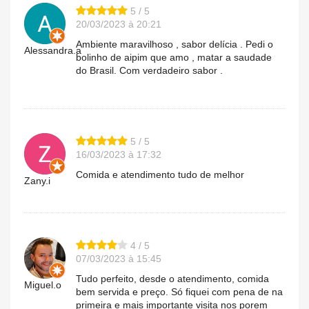
5 / 5
20/03/2023 à 20:21
Ambiente maravilhoso , sabor delícia . Pedi o
Alessandra.a
bolinho de aipim que amo , matar a saudade
do Brasil. Com verdadeiro sabor .
5 / 5
16/03/2023 à 17:32
Comida e atendimento tudo de melhor
Zany.i
4 / 5
07/03/2023 à 15:45
Tudo perfeito, desde o atendimento, comida
Miguel.o
bem servida e preço. Só fiquei com pena de na
primeira e mais importante visita nos porem