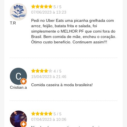
5 / 5
07/06/2023 à 13:23
Pedi no Uber Eats uma picanha grelhada com
T.R
arroz, feijão, batata frita e salada, foi
simplesmente o MELHOR PF que comi fora do
Brasil. Bem comida de mãe, encheu o coração.
Ótimo custo benefício. Continuem assim!!!
4 / 5
15/04/2023 à 21:46
Comida caseira à moda brasileira!
Cristian.a
5 / 5
07/04/2023 à 10:06