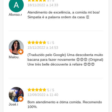
5 / 5
18/11/2022 à 14:33
Atendimento de excelência, a comida mt boa!
Afonso.r
Simpatia é a palavra ordem da casa 👏
5 / 5
15/11/2022 à 14:53
(Traduzido pelo Google) Uma descoberta muito
Malou.
bacana para fazer novamente 😍😍😍 (Original)
Une très belle découverte à refaire 😍😍😍
5 / 5
12/09/2022 à 11:40
Bom atendimento e ótima comida. Recomendo
José.i
100%.