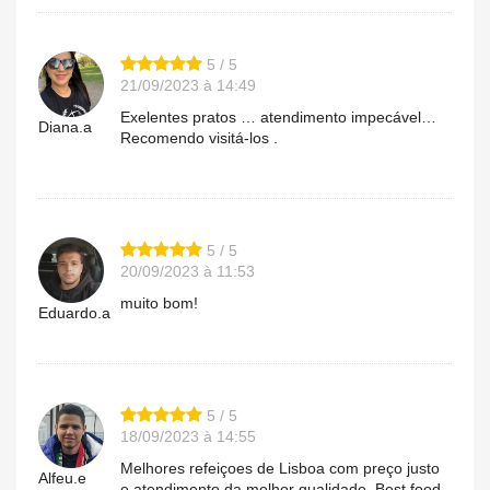
5 / 5
21/09/2023 à 14:49
Exelentes pratos … atendimento impecável…
Diana.a
Recomendo visitá-los .
5 / 5
20/09/2023 à 11:53
muito bom!
Eduardo.a
5 / 5
18/09/2023 à 14:55
Melhores refeiçoes de Lisboa com preço justo
Alfeu.e
e atendimento da melhor qualidade. Best food