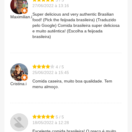
5 / 5
27/06/2022 à 13:16
Super delicious and very authentic Brasilian
Maximilian.i
food! (Pick the feijoada brasileira) (Traduzido
pelo Google) Comida brasileira super deliciosa
e muito autêntica! (Escolha a feijoada
brasileira)
4 / 5
25/06/2022 à 15:45
Comida caseira, muito boa qualidade. Tem
Cristina.i
menu almoço.
5 / 5
18/05/2022 à 12:28
Excelente comida brasileira! O preço é muito