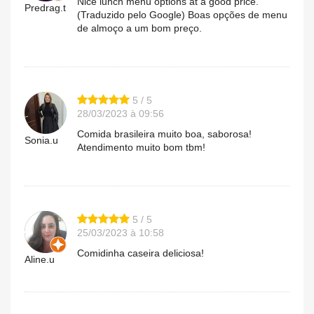
Nice lunch menu options at a good price.
Predrag.t
(Traduzido pelo Google) Boas opções de menu
de almoço a um bom preço.
5 / 5
28/03/2023 à 09:56
Comida brasileira muito boa, saborosa!
Sonia.u
Atendimento muito bom tbm!
5 / 5
25/03/2023 à 10:58
Comidinha caseira deliciosa!
Aline.u