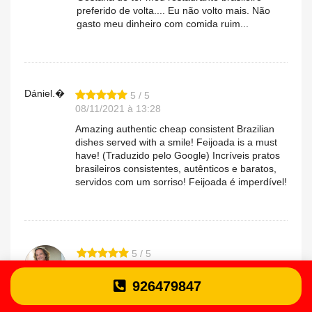
preferido de volta.... Eu não volto mais. Não
gasto meu dinheiro com comida ruim...
Dániel.�
5 / 5
08/11/2021 à 13:28
Amazing authentic cheap consistent Brazilian
dishes served with a smile! Feijoada is a must
have! (Traduzido pelo Google) Incríveis pratos
brasileiros consistentes, autênticos e baratos,
servidos com um sorriso! Feijoada é imperdível!
5 / 5
11/10/2021 à 13:53
926479847
Excelente relação preço/qualidade. A repetir
Pedro.o
sem dúvida!