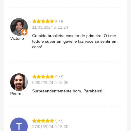
5 / 5
11/03/2024 à 12:24
Comida brasileira caseira de primeira. O time
Victor.o
todo é super amigável e faz você se sentir em
casa!
5 / 5
03/02/2024 à 15:06
Surpreendentemente bom. Parabéns!!
Pedro.i
5 / 5
27/01/2024 à 15:20