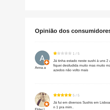
Opinião dos consumidores 
1 / 5
Já tinha estado neste sushi à uns 2
fiquei desiludida muito mas muito m
Anna.a
azedos não volto mais
5 / 5
Já fui em diversos Sushis em Lisboa
n 1 pra mim..
Elder.l