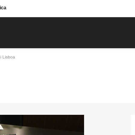
ica
i Lisboa