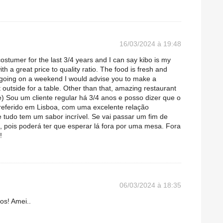
16/03/2024 à 19:48
stumer for the last 3/4 years and I can say kibo is my
ith a great price to quality ratio. The food is fresh and
e going on a weekend I would advise you to make a
 outside for a table. Other than that, amazing restaurant
) Sou um cliente regular há 3/4 anos e posso dizer que o
preferido em Lisboa, com uma excelente relação
e tudo tem um sabor incrível. Se vai passar um fim de
 pois poderá ter que esperar lá fora por uma mesa. Fora
!
06/03/2024 à 18:35
os! Amei..