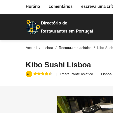
fiche.php
Horário
comentários
escreva uma crít
restaurantes
32876
Directório de
Restaurantes em Portugal
Accueil
Lisboa
Restaurante asiático
Kibo Sush
Kibo Sushi Lisboa
Restaurante asiático
Lisboa
4.5