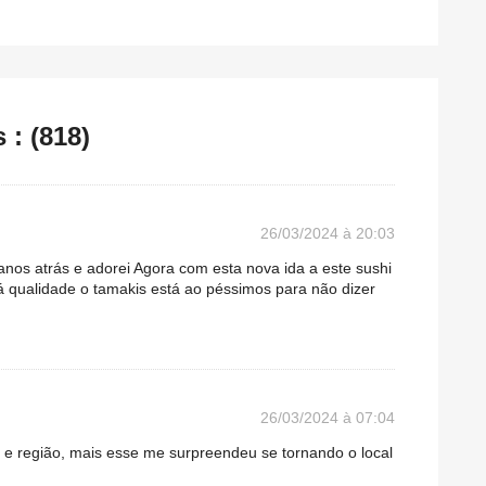
: (818)
26/03/2024 à 20:03
 anos atrás e adorei Agora com esta nova ida a este sushi
á qualidade o tamakis está ao péssimos para não dizer
26/03/2024 à 07:04
 e região, mais esse me surpreendeu se tornando o local