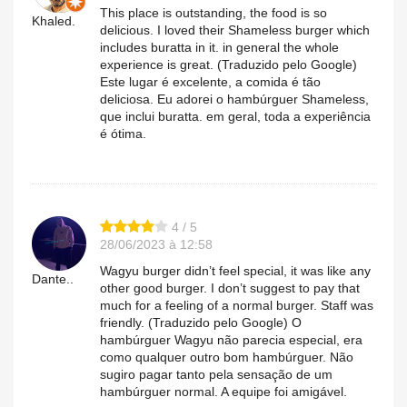
This place is outstanding, the food is so
Khaled.
delicious. I loved their Shameless burger which
includes buratta in it. in general the whole
experience is great. (Traduzido pelo Google)
Este lugar é excelente, a comida é tão
deliciosa. Eu adorei o hambúrguer Shameless,
que inclui buratta. em geral, toda a experiência
é ótima.
4 / 5
28/06/2023 à 12:58
Wagyu burger didn’t feel special, it was like any
Dante..
other good burger. I don’t suggest to pay that
much for a feeling of a normal burger. Staff was
friendly. (Traduzido pelo Google) O
hambúrguer Wagyu não parecia especial, era
como qualquer outro bom hambúrguer. Não
sugiro pagar tanto pela sensação de um
hambúrguer normal. A equipe foi amigável.