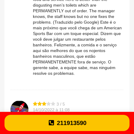
disgusting men’s toilets which are
PERMANENTLY out of order. The manager
knows, the staff knows but no one fixes the
problems. (Traduzido pelo Google) Este é o
mais próximo que você chega de um American
Sports Bar com um toque especial. Dizem que
você deve julgar um restaurante pelos
banheiros. Felizmente, a comida e o serviço
aqui são melhores do que os nojentos
banheiros masculinos, que estão
PERMANENTEMENTE fora de serviço. O
gerente sabe, a equipe sabe, mas ninguém
resolve os problemas.
3 / 5
14/10/2022 à 11:08
Good food but overpriced. Too fancy for what
Inês.a
211913590
you eat. (Traduzido pelo Google) Boa comida,
mas caro. Muito sofisticado para o que você