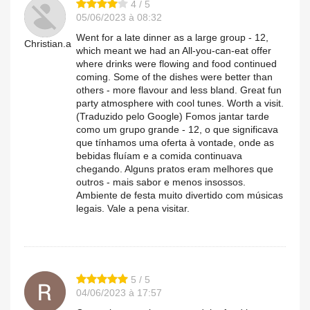
4 / 5
05/06/2023 à 08:32
Went for a late dinner as a large group - 12,
Christian.a
which meant we had an All-you-can-eat offer
where drinks were flowing and food continued
coming. Some of the dishes were better than
others - more flavour and less bland. Great fun
party atmosphere with cool tunes. Worth a visit.
(Traduzido pelo Google) Fomos jantar tarde
como um grupo grande - 12, o que significava
que tínhamos uma oferta à vontade, onde as
bebidas fluíam e a comida continuava
chegando. Alguns pratos eram melhores que
outros - mais sabor e menos insossos.
Ambiente de festa muito divertido com músicas
legais. Vale a pena visitar.
5 / 5
04/06/2023 à 17:57