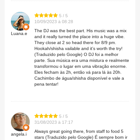
5 / 5
10/09/2023 à 08:28
The DJ was the best part. His music was a mix
Luana.e
and it really turned the place into a huge vibe.
They close at 2 so head there for 8/9 pm.
Hookah/shisha vailable and it’s worth the try!
(Traduzido pelo Google) O DJ foi a melhor
parte. Sua música era uma mistura e realmente
transformou o lugar em uma vibração enorme.
Eles fecham às 2h, então vá para lá às 20h.
Cachimbo de água/shisha disponível e vale a
pena tentar!
5 / 5
31/08/2023 à 17:17
Always great going there, from staff to food 5
angela.i
stars (Traduzido pelo Google) É sempre bom ir