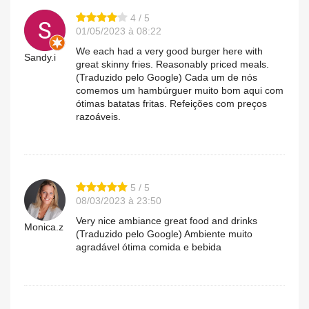
4 / 5
01/05/2023 à 08:22
We each had a very good burger here with
Sandy.i
great skinny fries. Reasonably priced meals.
(Traduzido pelo Google) Cada um de nós
comemos um hambúrguer muito bom aqui com
ótimas batatas fritas. Refeições com preços
razoáveis.
5 / 5
08/03/2023 à 23:50
Very nice ambiance great food and drinks
Monica.z
(Traduzido pelo Google) Ambiente muito
agradável ótima comida e bebida