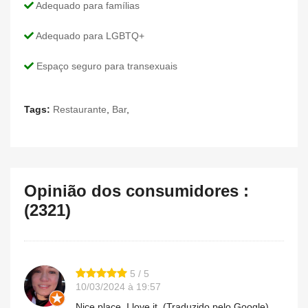
Adequado para famílias
Adequado para LGBTQ+
Espaço seguro para transexuais
Tags:
Restaurante
,
Bar
,
Opinião dos consumidores :
(2321)
5 / 5
10/03/2024 à 19:57
Nice place. I love it. (Traduzido pelo Google)