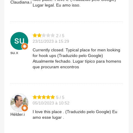
Claudiana.i
Lugar legal. Eu amo isso.
2 / 5
23/11/2023 à 15:29
Currently closed. Typical place for men looking
su.x
for hook ups (Traduzido pelo Google)
Atualmente fechado. Lugar típico para homens
que procuram encontros
5 / 5
05/10/2023 à 10:52
I love this place . (Traduzido pelo Google) Eu
Hélder.i
amo esse lugar .