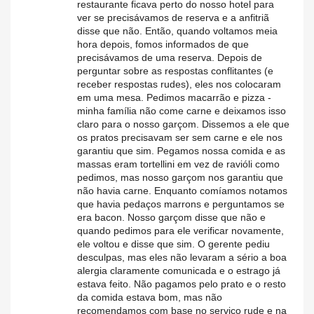
restaurante ficava perto do nosso hotel para
ver se precisávamos de reserva e a anfitriã
disse que não. Então, quando voltamos meia
hora depois, fomos informados de que
precisávamos de uma reserva. Depois de
perguntar sobre as respostas conflitantes (e
receber respostas rudes), eles nos colocaram
em uma mesa. Pedimos macarrão e pizza -
minha família não come carne e deixamos isso
claro para o nosso garçom. Dissemos a ele que
os pratos precisavam ser sem carne e ele nos
garantiu que sim. Pegamos nossa comida e as
massas eram tortellini em vez de ravióli como
pedimos, mas nosso garçom nos garantiu que
não havia carne. Enquanto comíamos notamos
que havia pedaços marrons e perguntamos se
era bacon. Nosso garçom disse que não e
quando pedimos para ele verificar novamente,
ele voltou e disse que sim. O gerente pediu
desculpas, mas eles não levaram a sério a boa
alergia claramente comunicada e o estrago já
estava feito. Não pagamos pelo prato e o resto
da comida estava bom, mas não
recomendamos com base no serviço rude e na