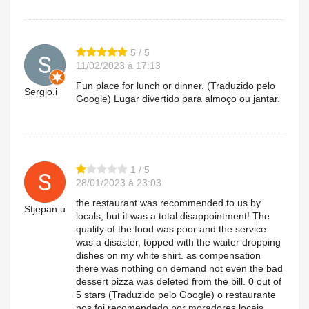
5 / 5
11/02/2023 à 17:13
Fun place for lunch or dinner. (Traduzido pelo
Sergio.i
Google) Lugar divertido para almoço ou jantar.
1 / 5
28/01/2023 à 23:03
the restaurant was recommended to us by
Stjepan.u
locals, but it was a total disappointment! The
quality of the food was poor and the service
was a disaster, topped with the waiter dropping
dishes on my white shirt. as compensation
there was nothing on demand not even the bad
dessert pizza was deleted from the bill. 0 out of
5 stars (Traduzido pelo Google) o restaurante
nos foi recomendado por moradores locais,