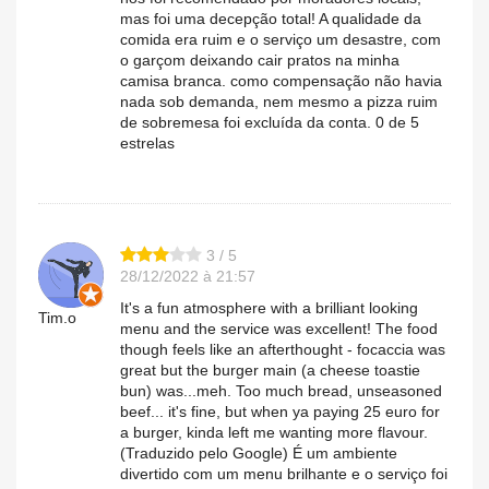
mas foi uma decepção total! A qualidade da
comida era ruim e o serviço um desastre, com
o garçom deixando cair pratos na minha
camisa branca. como compensação não havia
nada sob demanda, nem mesmo a pizza ruim
de sobremesa foi excluída da conta. 0 de 5
estrelas
3 / 5
28/12/2022 à 21:57
It's a fun atmosphere with a brilliant looking
Tim.o
menu and the service was excellent! The food
though feels like an afterthought - focaccia was
great but the burger main (a cheese toastie
bun) was...meh. Too much bread, unseasoned
beef... it's fine, but when ya paying 25 euro for
a burger, kinda left me wanting more flavour.
(Traduzido pelo Google) É um ambiente
divertido com um menu brilhante e o serviço foi