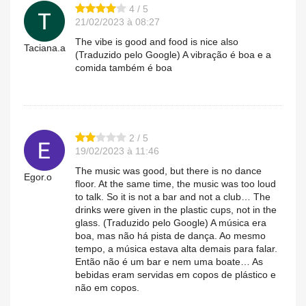
4 / 5
21/02/2023 à 08:27
The vibe is good and food is nice also
Taciana.a
(Traduzido pelo Google) A vibração é boa e a
comida também é boa
2 / 5
19/02/2023 à 11:46
The music was good, but there is no dance
Egor.o
floor. At the same time, the music was too loud
to talk. So it is not a bar and not a club… The
drinks were given in the plastic cups, not in the
glass. (Traduzido pelo Google) A música era
boa, mas não há pista de dança. Ao mesmo
tempo, a música estava alta demais para falar.
Então não é um bar e nem uma boate… As
bebidas eram servidas em copos de plástico e
não em copos.