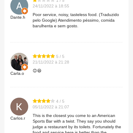
1 / 5
24/11/2022 à 18:55
Poor service, noisy, tasteless food. (Traduzido
Dante.h
pelo Google) Atendimento péssimo, comida
barulhenta e sem gosto.
5 / 5
21/11/2022 à 21:28
😊😆
Carla.o
4 / 5
05/11/2022 à 21:07
This is the closest you come to an American
Carlos.r
Sports Bar with a twist. They say you should
judge a restaurant by its toilets. Fortunately the
food and service here is better than the