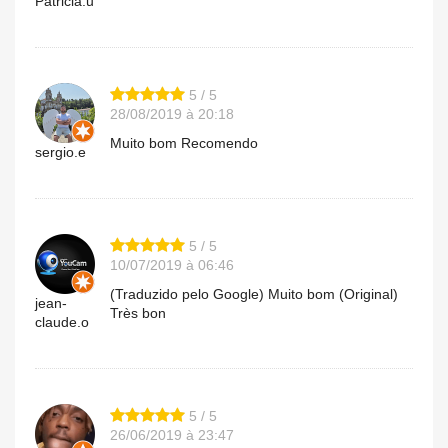
Patricia.u
5 / 5
28/08/2019 à 20:18
Muito bom Recomendo
sergio.e
5 / 5
10/07/2019 à 06:46
(Traduzido pelo Google) Muito bom (Original)
jean-
Très bon
claude.o
5 / 5
26/06/2019 à 23:47