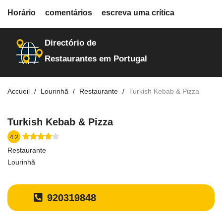
fiche.php
Horário
comentários
escreva uma crítica
restaurantes
20216
Directório de
Restaurantes em Portugal
Accueil
Lourinhã
Restaurante
Turkish Kebab & Pizza
Turkish Kebab & Pizza
4.2
Restaurante
Lourinhã
920319848