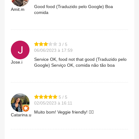
Good food (Traduzido pelo Google) Boa
Amit.m
comida
3 / 5
06/06/2023 à 17:59
Service OK, food not that good (Traduzido pelo
Jose.i
Google) Serviço OK, comida não tão boa
5 / 5
02/05/2023 à 16:11
Muito bom! Veggie friendly! 👌🏻
Catarina.u