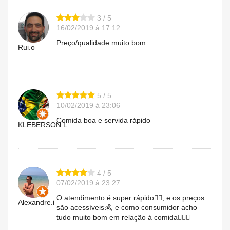
3 / 5
16/02/2019 à 17:12
Preço/qualidade muito bom
Rui.o
5 / 5
10/02/2019 à 23:06
Comida boa e servida rápido
KLEBERSON.L
4 / 5
07/02/2019 à 23:27
O atendimento é super rápido👍🏽, e os preços
Alexandre.i
são acessíveis💰, e como consumidor acho
tudo muito bom em relação à comida👌🏽😋