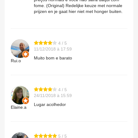
fome. (Original) Redelijke keuze met normale
prijzen en je gaat hier niet met honger buiten.
4 / 5
11/12/2018 à 17:59
Muito bom e barato
Rui.o
4 / 5
24/11/2018 à 15:59
Lugar acolhedor
Elaine.a
5 / 5