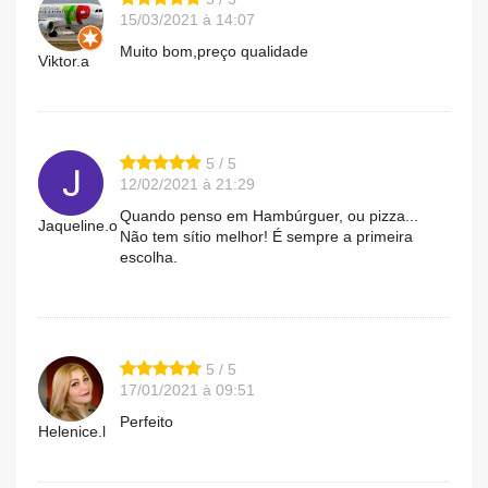
15/03/2021 à 14:07
Muito bom,preço qualidade
Viktor.a
5 / 5
12/02/2021 à 21:29
Quando penso em Hambúrguer, ou pizza...
Jaqueline.o
Não tem sítio melhor! É sempre a primeira
escolha.
5 / 5
17/01/2021 à 09:51
Perfeito
Helenice.l