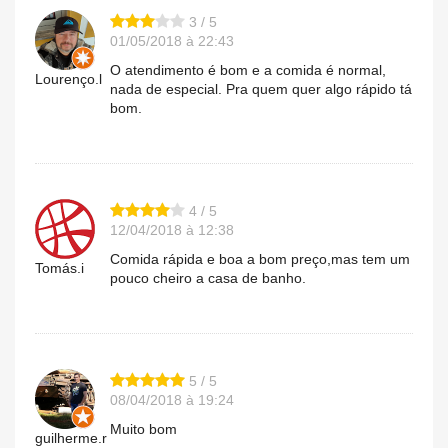
3 / 5
01/05/2018 à 22:43
O atendimento é bom e a comida é normal,
Lourenço.l
nada de especial. Pra quem quer algo rápido tá
bom.
4 / 5
12/04/2018 à 12:38
Comida rápida e boa a bom preço,mas tem um
Tomás.i
pouco cheiro a casa de banho.
5 / 5
08/04/2018 à 19:24
Muito bom
guilherme.r