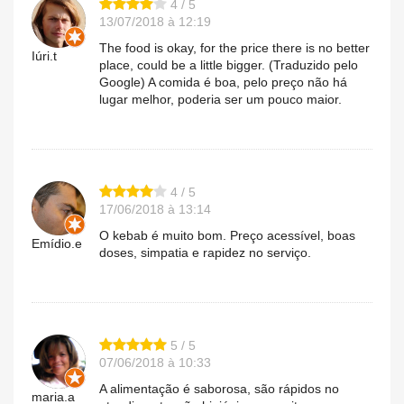
4 / 5
13/07/2018 à 12:19
The food is okay, for the price there is no better
Iúri.t
place, could be a little bigger. (Traduzido pelo
Google) A comida é boa, pelo preço não há
lugar melhor, poderia ser um pouco maior.
4 / 5
17/06/2018 à 13:14
O kebab é muito bom. Preço acessível, boas
Emídio.e
doses, simpatia e rapidez no serviço.
5 / 5
07/06/2018 à 10:33
A alimentação é saborosa, são rápidos no
maria.a