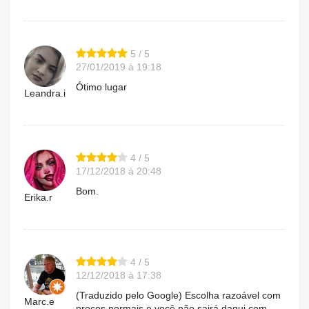
5 / 5
27/01/2019 à 19:18
Ótimo lugar
Leandra.i
4 / 5
17/12/2018 à 20:48
Bom.
Erika.r
4 / 5
12/12/2018 à 17:38
(Traduzido pelo Google) Escolha razoável com
Marc.e
preços normais e você não sairá daqui com