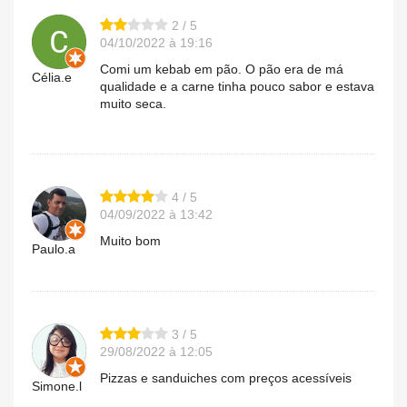
2 / 5
04/10/2022 à 19:16
Comi um kebab em pão. O pão era de má
Célia.e
qualidade e a carne tinha pouco sabor e estava
muito seca.
4 / 5
04/09/2022 à 13:42
Muito bom
Paulo.a
3 / 5
29/08/2022 à 12:05
Pizzas e sanduiches com preços acessíveis
Simone.l