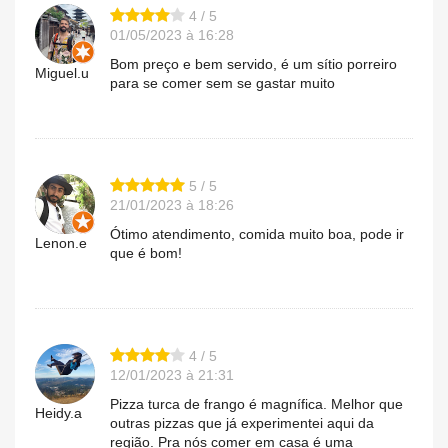
4 / 5
01/05/2023 à 16:28
Bom preço e bem servido, é um sítio porreiro
Miguel.u
para se comer sem se gastar muito
5 / 5
21/01/2023 à 18:26
Ótimo atendimento, comida muito boa, pode ir
Lenon.e
que é bom!
4 / 5
12/01/2023 à 21:31
Pizza turca de frango é magnífica. Melhor que
Heidy.a
outras pizzas que já experimentei aqui da
região. Pra nós comer em casa é uma