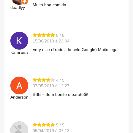
Muito boa comida
deadlyy.
5 / 5
15/06/2019 à 23:04
Very nice (Traduzido pelo Google) Muito legal
Kamran.s
4 / 5
07/05/2019 à 12:27
BBB = Bom bonito e barato😃
Anderson.i
5 / 5
05/04/2019 à 07:13