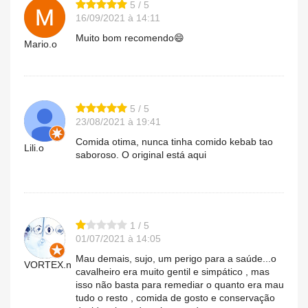
5 / 5
16/09/2021 à 14:11
Muito bom recomendo😄
Mario.o
5 / 5
23/08/2021 à 19:41
Comida otima, nunca tinha comido kebab tao
Lili.o
saboroso. O original está aqui
1 / 5
01/07/2021 à 14:05
Mau demais, sujo, um perigo para a saúde...o
VORTEX.n
cavalheiro era muito gentil e simpático , mas
isso não basta para remediar o quanto era mau
tudo o resto , comida de gosto e conservação