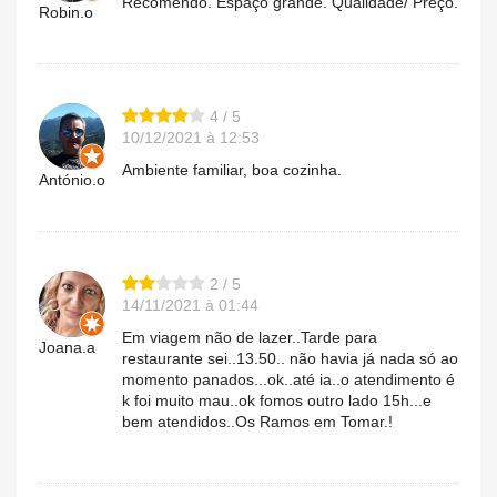
Recomendo. Espaço grande. Qualidade/ Preço.
Robin.o
4 / 5
10/12/2021 à 12:53
Ambiente familiar, boa cozinha.
António.o
2 / 5
14/11/2021 à 01:44
Em viagem não de lazer..Tarde para
Joana.a
restaurante sei..13.50.. não havia já nada só ao
momento panados...ok..até ia..o atendimento é
k foi muito mau..ok fomos outro lado 15h...e
bem atendidos..Os Ramos em Tomar.!