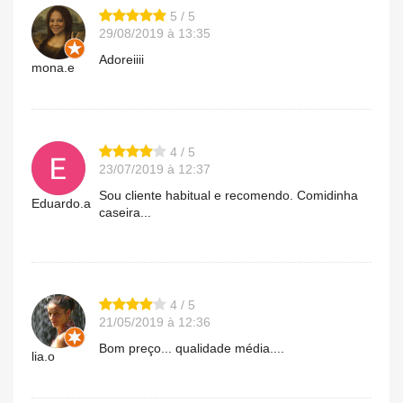
5 / 5
29/08/2019 à 13:35
Adoreiiii
mona.e
4 / 5
23/07/2019 à 12:37
Sou cliente habitual e recomendo. Comidinha
Eduardo.a
caseira...
4 / 5
21/05/2019 à 12:36
Bom preço... qualidade média....
lia.o