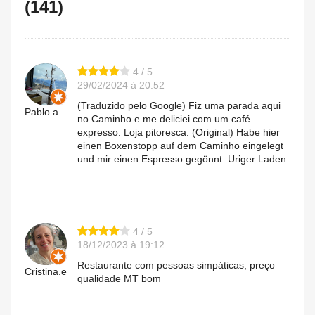
(141)
4 / 5
29/02/2024 à 20:52
(Traduzido pelo Google) Fiz uma parada aqui
Pablo.a
no Caminho e me deliciei com um café
expresso. Loja pitoresca. (Original) Habe hier
einen Boxenstopp auf dem Caminho eingelegt
und mir einen Espresso gegönnt. Uriger Laden.
4 / 5
18/12/2023 à 19:12
Restaurante com pessoas simpáticas, preço
Cristina.e
qualidade MT bom