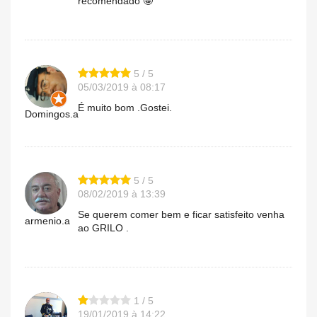
recomendado 🤩
5 / 5
05/03/2019 à 08:17
É muito bom .Gostei.
Domingos.a
5 / 5
08/02/2019 à 13:39
Se querem comer bem e ficar satisfeito venha
armenio.a
ao GRILO .
1 / 5
19/01/2019 à 14:22